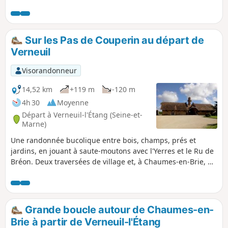
Paris, et Marles-en-Brie, au Nord de cet itinéraire.
Sur les Pas de Couperin au départ de
Verneuil
Visorandonneur
14,52 km
+119 m
-120 m
4h 30
Moyenne
Départ à Verneuil-l'Étang (Seine-et-
Marne)
Une randonnée bucolique entre bois, champs, prés et
jardins, en jouant à saute-moutons avec l'Yerres et le Ru de
Bréon. Deux traversées de village et, à Chaumes-en-Brie, un
hommage aux musiciens de la famille Couperin ainsi
qu'une ferme à l'architecture étonnante en plein cœur de la
Brie.
Grande boucle autour de Chaumes-en-
Brie à partir de Verneuil-l'Étang