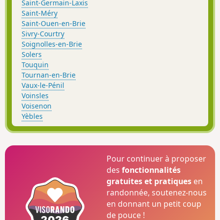
Saint-Germain-Laxis
Saint-Méry
Saint-Ouen-en-Brie
Sivry-Courtry
Soignolles-en-Brie
Solers
Touquin
Tournan-en-Brie
Vaux-le-Pénil
Voinsles
Voisenon
Yèbles
Pour continuer à proposer
des
fonctionnalités
gratuites et pratiques
en
randonnée, soutenez-nous
en donnant un petit coup
de pouce !