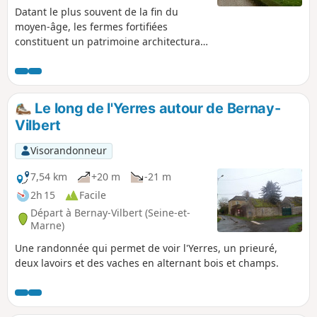
Datant le plus souvent de la fin du
moyen-âge, les fermes fortifiées
constituent un patrimoine architectural
typique de la Brie. Cette randonnée en
relie quelques-unes, dont l'une des plus
réputées, le Fief des Epoisses. On
emprunte des chemins entre les
Le long de l'Yerres autour de Bernay-
champs et de petites routes peu
Vilbert
passantes.
Visorandonneur
7,54 km
+20 m
-21 m
2h 15
Facile
Départ à Bernay-Vilbert (Seine-et-
Marne)
Une randonnée qui permet de voir l'Yerres, un prieuré,
deux lavoirs et des vaches en alternant bois et champs.