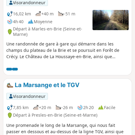
Visorandonneur
16,02 km
+40 m
-51 m
4h 40
Moyenne
Départ à Marles-en-Brie (Seine-et-
Marne)
Une randonnée de gare à gare qui démarre dans les
champs du plateau de la Brie et se poursuit en Forêt de
Crécy. Le Château de La Houssaye-en-Brie, ainsi que
quelques maisons anciennes dans le village, apportent une
belle touche patrimoniale.
La Marsange et le TGV
Visorandonneur
7,85 km
+20 m
-26 m
2h 20
Facile
Départ à Presles-en-Brie (Seine-et-Marne)
Une promenade le long de la Marsange, qui nous fait
passer en dessous et au-dessus de la ligne TGV, ainsi que