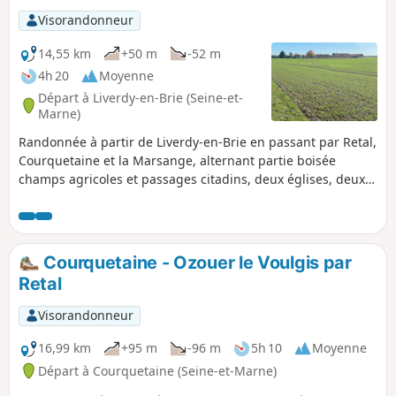
Visorandonneur
14,55 km
+50 m
-52 m
4h 20
Moyenne
Départ à Liverdy-en-Brie (Seine-et-
Marne)
Randonnée à partir de Liverdy-en-Brie en passant par Retal,
Courquetaine et la Marsange, alternant partie boisée
champs agricoles et passages citadins, deux églises, deux
châteaux, une ferme et un lavoir.
Courquetaine - Ozouer le Voulgis par
Retal
Visorandonneur
16,99 km
+95 m
-96 m
5h 10
Moyenne
Départ à Courquetaine (Seine-et-Marne)