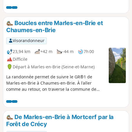
traverse à plusieurs reprises la rivière l'Almont. Accessible
en transport en commun.
Boucles entre Marles-en-Brie et
Chaumes-en-Brie
Visorandonneur
23,94 km
+42 m
-44 m
7h 00
Difficile
Départ à Marles-en-Brie (Seine-et-Marne)
La randonnée permet de suivre le GR®1 de
Marles-en-Brie à Chaumes-en-Brie. À l'aller
comme au retour, on traverse la commune de
Fontenay-Trésigny située en plein cœur de la
Brie.
De Marles-en-Brie à Mortcerf par la
Forêt de Crécy