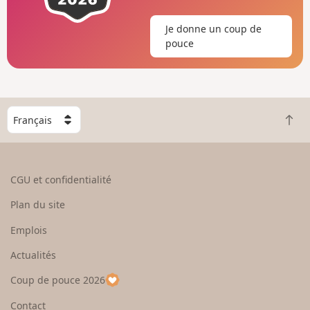
Je donne un coup de
pouce
C
R
h
e
o
t
i
o
s
CGU et confidentialité
u
i
r
s
Plan du site
e
s
n
e
Emplois
h
z
Actualités
a
u
u
n
Coup de pouce 2026
t
p
a
Contact