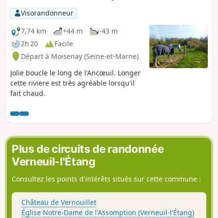
Visorandonneur
7,74 km
+44 m
-43 m
2h 20
Facile
Départ à Moisenay (Seine-et-Marne)
Jolie boucle le long de l'Ancœuil. Longer
cette riviere est très agréable lorsqu'il
fait chaud.
Plus de circuits de randonnée
Verneuil-l'Étang
Consultez les points d'intérêts situés sur cette commune :
Château de Vernouillet
Église Notre-Dame de l'Assomption (Verneuil-l'Étang)