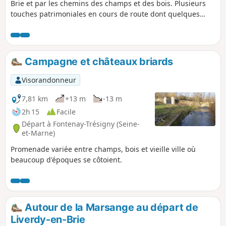
Brie et par les chemins des champs et des bois. Plusieurs
touches patrimoniales en cours de route dont quelques
belles églises, un menhir et, en point d'orgue, le château en
ruine du Vivier.
Campagne et châteaux briards
Visorandonneur
7,81 km
+13 m
-13 m
2h 15
Facile
Départ à Fontenay-Trésigny (Seine-
et-Marne)
Promenade variée entre champs, bois et vieille ville où
beaucoup d'époques se côtoient.
Autour de la Marsange au départ de
Liverdy-en-Brie