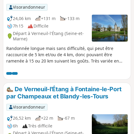
Visorandonneur
24,06 km
+131 m
-133 m
7h 15
Difficile
Départ à Verneuil-l'Étang (Seine-et-
Marne)
Randonnée longue mais sans difficulté, qui peut être
raccourcie de 5 km et/ou de 4 km, donc pouvant être
ramenée à 15 ou 20 km suivant les goûts. Très variée en
paysage et nature de chemin, elle permet la découverte de
nombreuses curiosités architecturales de différents styles.
De Verneuil-l'Étang à Fontaine-le-Port
par Champeaux et Blandy-les-Tours
Visorandonneur
26,52 km
+22 m
-67 m
6h
Très difficile
Départ à Verneuil-l'Étang (Seine-et-