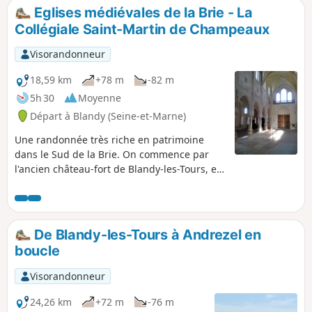
Eglises médiévales de la Brie - La
Collégiale Saint-Martin de Champeaux
Visorandonneur
18,59 km
+78 m
-82 m
5h 30
Moyenne
Départ à Blandy (Seine-et-Marne)
Une randonnée très riche en patrimoine
dans le Sud de la Brie. On commence par
l'ancien château-fort de Blandy-les-Tours, en
excellent état et, en point d'orgue, on visite
une des plus belles églises gothiques d'Ile-
de-France. Deux autres églises, une
chapelle, un autre château plus récent et un
De Blandy-les-Tours à Andrezel en
ancien moulin complètent le tableau. Un
boucle
itinéraire sur un plateau cultivé, dans des
bois et à saute-mouton avec le Ru d'Ancoeur.
Visorandonneur
24,26 km
+72 m
-76 m