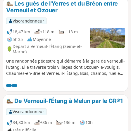
Les gués de l'Yerres et du Bréon entre
p
Verneuil et Ozouer
Visorandonneur
18,47 km
+118 m
-113 m
5h 35
Moyenne
Départ à Verneuil-l'Étang (Seine-et-
Marne)
Une randonnée pédestre qui démarre à la gare de Verneuil-
l'Etang. Elle traverse trois villages dont Ozouer-le-Voulgis,
Chaumes-en-Brie et Verneuil-l'Étang. Bois, champs, ruelles,
prés et jardins et en suivant le cours de l'Yerres.
De Verneuil-l'Étang à Melun par le GR®1
Visorandonneur
34,80 km
+86 m
-136 m
10h
Très difficile