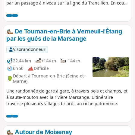
par un passage à niveau sur la ligne du Trancilien. En cours
de route, de vieux instruments agricoles sont visibles.
De Tournan-en-Brie à Verneuil-l'Étang
par les gués de la Marsange
Visorandonneur
22,44 km
+144 m
-144 m
6h 50
Difficile
Départ à Tournan-en-Brie (Seine-et-
Marne)
Une randonnée de gare à gare, à travers bois et champs, et
à saute-mouton avec la rivière Marsange. L'itinéraire
traverse plusieurs villages briards au riche patrimoine.
Autour de Moisenay