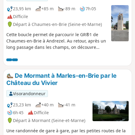
23,95 km
+85 m
-89 m
7h 05
Difficile
Départ à Chaumes-en-Brie (Seine-et-Marne)
Cette boucle permet de parcourir le GR®1 de
Chaumes-en-Brie à Andrezel. Au retour, après un
long passage dans les champs, on découvre
Beauvoir et son château ainsi que la commune
d'Argentières que traverse l'Yerres.
De Mormant à Marles-en-Brie par le
Château du Vivier
Visorandonneur
23,23 km
+40 m
-41 m
6h 45
Difficile
Départ à Mormant (Seine-et-Marne)
Une randonnée de gare à gare, par les petites routes de la