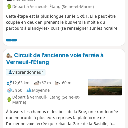
Départ à Verneuil-l'Étang (Seine-et-Marne)
Cette étape est la plus longue sur le GR®1. Elle peut être
coupée en deux en prenant le bus vers la moitié du
parcours à Blandy-les-Tours (se renseigner sur les horaires).
C'est une des plus riches étapes concernant le patrimoine
historique. En effet, il y a d'ores et déjà la traversée de
Melun qui a un patrimoine très riche mais aussi le passage
au plus près du Château de Vaux-le-Vicomte et du Château
Circuit de l'ancienne voie ferrée à
de Blandy. L'essentiel du parcours est campagnard mais
Verneuil-l'Étang
quelques parties boisées peuvent être de la sortie.
Visorandonneur
12,63 km
+67 m
-60 m
3h 50
Moyenne
Départ à Verneuil-l'Étang (Seine-et-
Marne)
À travers les champs et les bois de la Brie, une randonnée
qui emprunte à plusieurs reprises la plateforme de
l'ancienne voie ferrée qui reliait la Gare de la Bastille, à