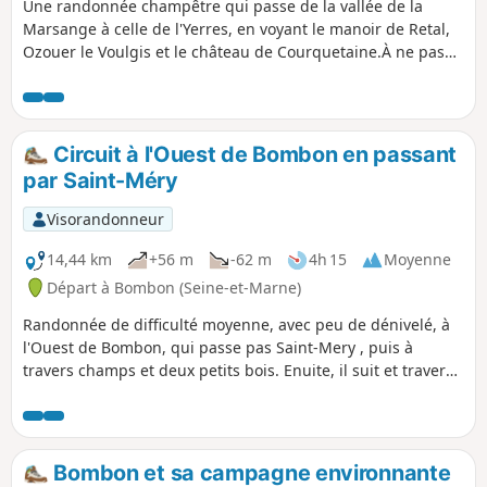
Une randonnée champêtre qui passe de la vallée de la
Marsange à celle de l'Yerres, en voyant le manoir de Retal,
Ozouer le Voulgis et le château de Courquetaine.À ne pas
faire en période humide.
Circuit à l'Ouest de Bombon en passant
par Saint-Méry
Visorandonneur
14,44 km
+56 m
-62 m
4h 15
Moyenne
Départ à Bombon (Seine-et-Marne)
Randonnée de difficulté moyenne, avec peu de dénivelé, à
l'Ouest de Bombon, qui passe pas Saint-Mery , puis à
travers champs et deux petits bois. Enuite, il suit et traverse
le Ru d'Ancœur, le Ru de la Prée et le Ru des Moines, passe
par le Moulin de Flagy et le Moulin des Voies Bombon a été
le berceau de la Victoire de 1918. En effet, le Général Foch a
transporté son poste de commandement à Bombon en
Bombon et sa campagne environnante
1918. Son bâton de maréchal « lui a été remis dans la cour