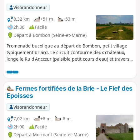
d'honneur du château en présence de tous les chefs d'état-
Visorandonneur
major, Maréchal Haig, Maréchal Pershing, Général Pétain et
des plus hautes autorités politiques, le Président de la
8,32 km
+51 m
-53 m
République, Raymond Poincaré, Clemenceau […], Painlevé,
2h 30
Facile
ancien Ministre de la Guerre et ancien Président du Conseil.
Départ à Bombon (Seine-et-Marne)
Le Général Weygand […] l'assistait ».
Promenade bucolique au départ de Bombon, petit village
typiquement briard. Le circuit contourne deux châteaux,
longe le Ru d'Ancœur (paisible petit cours d'eau) et traverse
bois et champs cultivés. Cette randonnée est sans difficulté
mais le passage qui longe la rivière peut s'avérer boueux en
hiver. Attention aux périodes de chasse également.
Fermes fortifiées de la Brie - Le Fief des
Epoisses
Visorandonneur
7,02 km
+8 m
-8 m
2h 00
Facile
Départ à Mormant (Seine-et-Marne)