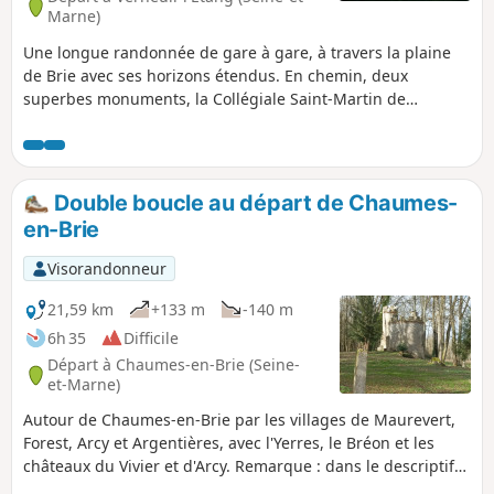
Marne)
Une longue randonnée de gare à gare, à travers la plaine
de Brie avec ses horizons étendus. En chemin, deux
superbes monuments, la Collégiale Saint-Martin de
Champeaux et le château-fort de Blandy-les-Tours.
Double boucle au départ de Chaumes-
en-Brie
Visorandonneur
21,59 km
+133 m
-140 m
6h 35
Difficile
Départ à Chaumes-en-Brie (Seine-
et-Marne)
Autour de Chaumes-en-Brie par les villages de Maurevert,
Forest, Arcy et Argentières, avec l'Yerres, le Bréon et les
châteaux du Vivier et d'Arcy. Remarque : dans le descriptif
ci-dessous l'(*) renvoie à la rubrique : Pendant la randonnée