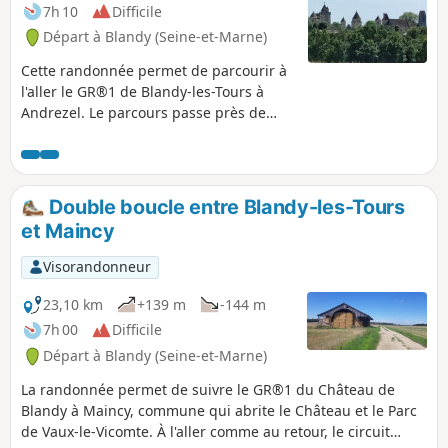
7h 10
Difficile
Départ à Blandy (Seine-et-Marne)
Cette randonnée permet de parcourir à
l'aller le GR®1 de Blandy-les-Tours à
Andrezel. Le parcours passe près de
plusieurs fermes de la Brie française et
du Château d'Aunoy sur la commune de
Champeaux.
Double boucle entre Blandy-les-Tours
et Maincy
Visorandonneur
23,10 km
+139 m
-144 m
7h 00
Difficile
Départ à Blandy (Seine-et-Marne)
La randonnée permet de suivre le GR®1 du Château de
Blandy à Maincy, commune qui abrite le Château et le Parc
de Vaux-le-Vicomte. À l'aller comme au retour, le circuit