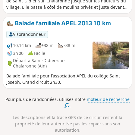
de Saint-Didier-sur-Chalaronne jusque sur les hauteurs du
village. Elle passe à côté de moulins privés et juste devant
le site touristique des Jardins Aquatiques.
Balade familiale APEL 2013 10 km
Visorandonneur
10,14 km
+38 m
-38 m
3h 00
Facile
Départ à Saint-Didier-sur-
Chalaronne (Ain)
Balade familiale pour l'association APEL du collège Saint
Joseph. Grand circuit 2h30.
Pour plus de randonnées, utilisez notre
moteur de recherche
.
Les descriptions et la trace GPS de ce circuit restent la
propriété de leur auteur. Ne pas les copier sans son
autorisation.