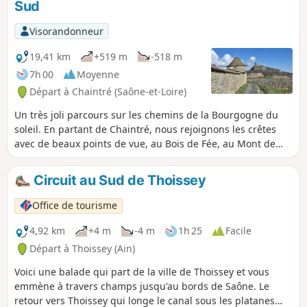
Sud
Visorandonneur
19,41 km
+519 m
-518 m
7h 00
Moyenne
Départ à Chaintré (Saône-et-Loire)
Un très joli parcours sur les chemins de la Bourgogne du
soleil. En partant de Chaintré, nous rejoignons les crêtes
avec de beaux points de vue, au Bois de Fée, au Mont de
Pouilly, à La Grange du Bois. Nous rencontrons plusieurs
beaux châteaux sur le chemin, Château des Rontés,
Circuit au Sud de Thoissey
Château de Chasselas, Château de Leynes, Château de
Lavérnette.
Office de tourisme
4,92 km
+4 m
-4 m
1h 25
Facile
Départ à Thoissey (Ain)
Voici une balade qui part de la ville de Thoissey et vous
emmène à travers champs jusqu'au bords de Saône. Le
retour vers Thoissey qui longe le canal sous les platanes