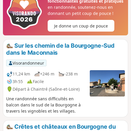
fonctionnalités gratuites et pratiques
en randonnée, soutenez-nous en
donnant un petit coup de pouce !
Je donne un coup de pouce
Sur les chemin de la Bourgogne-Sud
dans le Maconnais
Visorandonneur
11,24 km
+246 m
-238 m
3h 55
Facile
Départ à Chaintré (Saône-et-Loire)
Une randonnée sans difficultés en
balcon dans le sud de la Bourgogne à
travers les vignobles et les villages.
Crêtes et châteaux en Bourgogne du