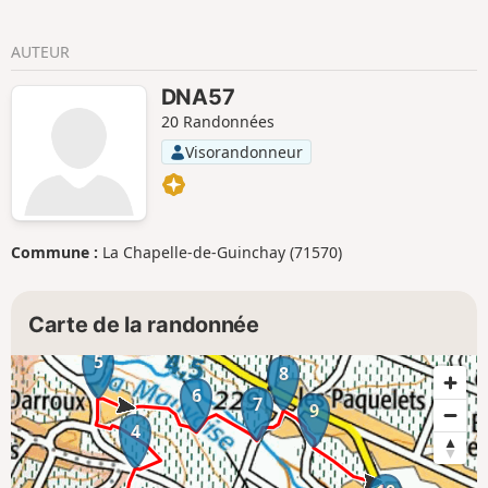
AUTEUR
DNA57
20 Randonnées
Visorandonneur
Commune :
La Chapelle-de-Guinchay (71570)
Carte de la randonnée
5
8
6
7
9
4