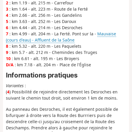
2
: km 1.19 - alt. 215 m - Carrefour
3
: km 1.64 - alt. 223 m - Route de la Ferté
4
: km 2.66 - alt. 256 m - Les Gandelins
5
: km 3.63 - alt. 252 m - Les Daroux
6
: km 4.44 - alt. 214 m - Les Desroches
7
: km 4.99 - alt. 204 m - La Ferté. Pont sur la -
Mauvaise
(cours d'eau) - Affluent de la Saône
8
: km 5.32 - alt. 220 m - Les Paquelets
9
: km 5.7 - alt. 212 m - Chemindes des Truges
10
: km 6.61 - alt. 195 m - Les Broyers
D/A
: km 7.18 - alt. 204 m - Place de l'Église
Informations pratiques
Variantes
:
(
4
) Possibilité de rejoindre directement les Desroches en
suivant le chemin tout droit, soit environ 1 km de moins.
Au panneau des Desroches, il est également possible de
bifurquer à droite vers la Route des Burrriers puis de
descendre celle-ci jusqu'au croisement de la Route des
Deschamps. Prendre alors à gauche pour rejoindre le