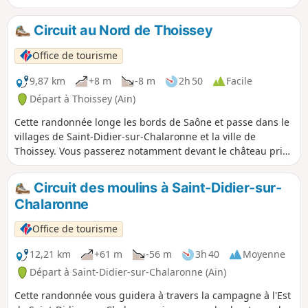
vous sera particulièrement agréable.
Circuit au Nord de Thoissey
Office de tourisme
9,87 km
+8 m
-8 m
2h 50
Facile
Départ à Thoissey (Ain)
Cette randonnée longe les bords de Saône et passe dans le
villages de Saint-Didier-sur-Chalaronne et la ville de
Thoissey. Vous passerez notamment devant le château privé
de Challes.
Circuit des moulins à Saint-Didier-sur-
Chalaronne
Office de tourisme
12,21 km
+61 m
-56 m
3h 40
Moyenne
Départ à Saint-Didier-sur-Chalaronne (Ain)
Cette randonnée vous guidera à travers la campagne à l'Est