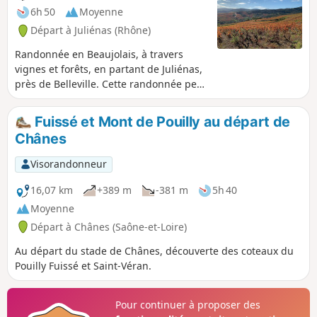
6h 50
Moyenne
Départ à Juliénas (Rhône)
Randonnée en Beaujolais, à travers
vignes et forêts, en partant de Juliénas,
près de Belleville. Cette randonnée peut
être raccourcie ou rallongée (voir le
descriptif).
Fuissé et Mont de Pouilly au départ de
Chânes
Visorandonneur
16,07 km
+389 m
-381 m
5h 40
Moyenne
Départ à Chânes (Saône-et-Loire)
Au départ du stade de Chânes, découverte des coteaux du
Pouilly Fuissé et Saint-Véran.
Pour continuer à proposer des