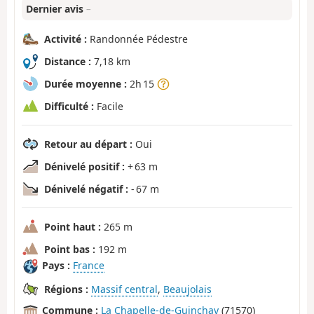
Dernier avis
–
Activité :
Randonnée Pédestre
Distance :
7,18 km
Durée moyenne :
2h 15
Difficulté :
Facile
Retour au départ :
Oui
Dénivelé positif :
+ 63 m
Dénivelé négatif :
- 67 m
Point haut :
265 m
Point bas :
192 m
Pays :
France
Régions :
Massif central
,
Beaujolais
Commune :
La Chapelle-de-Guinchay
(71570)