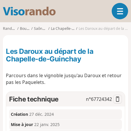
V
O
i
u
s
v
o
Randonnées
Bourgogne
Saône-et-Loire
La Chapelle-de-Guinchay
Les Daroux au départ de la Chapelle-de-Guinchay
r
r
i
a
r
n
Les Daroux au départ de la
l
d
a
Chapelle-de-Guinchay
o
n
a
Parcours dans le vignoble jusqu'au Daroux et retour
v
i
pas les Paquelets.
g
a
Fiche technique
n°
67724342
t
i
o
Création
27 déc. 2024
n
Mise à jour
22 janv. 2025