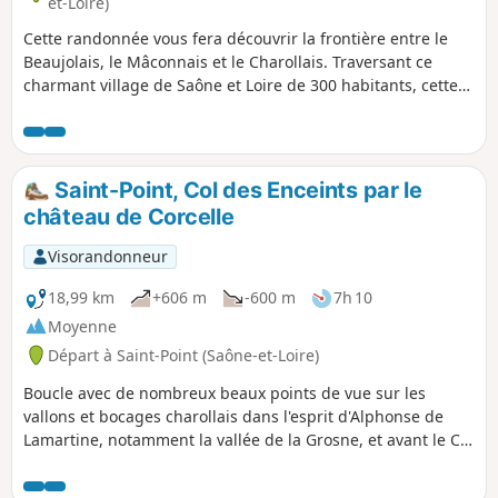
et-Loire)
Cette randonnée vous fera découvrir la frontière entre le
Beaujolais, le Mâconnais et le Charollais. Traversant ce
charmant village de Saône et Loire de 300 habitants, cette
escapade réserve un réel bol d'air à deux pas de la ville.
Saint-Point, Col des Enceints par le
château de Corcelle
Visorandonneur
18,99 km
+606 m
-600 m
7h 10
Moyenne
Départ à Saint-Point (Saône-et-Loire)
Boucle avec de nombreux beaux points de vue sur les
vallons et bocages charollais dans l'esprit d'Alphonse de
Lamartine, notamment la vallée de la Grosne, et avant le Col
des Enceints, points de vue sur Berzé-la-Ville.