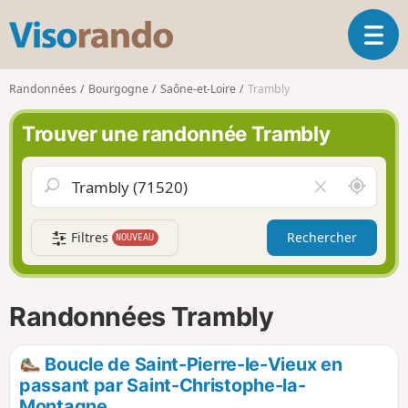
V
O
i
u
s
v
o
Randonnées
Bourgogne
Saône-et-Loire
Trambly
r
r
i
a
Trouver une randonnée Trambly
r
n
l
d
a
o
A
V
n
u
i
a
t
d
v
Filtres
Rechercher
NOUVEAU
o
e
i
u
r
g
r
l
a
d
e
Randonnées Trambly
t
e
c
i
m
h
o
o
a
Boucle de Saint-Pierre-le-Vieux en
n
i
m
passant par Saint-Christophe-la-
p
Montagne