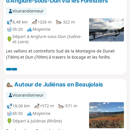
d'Anglure-sous-Dun via les Forestiers
Visorandonneur
8,48 km
+326 m
-322 m
3h 20
Moyenne
Départ à Anglure-sous-Dun (Saône-
et-Loire)
Les vallons et contreforts Sud de la Montagne de Dunet
(736m) et Dun (709m) à travers le bocage et les forêts.
Autour de Juliénas en Beaujolais
Visorandonneur
18,06 km
+572 m
-571 m
6h 50
Moyenne
Départ à Juliénas (Rhône)