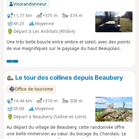
Visorandonneur
11,77 km
+375 m
-374 m
4h 25
Moyenne
Départ à Les Ardillats (Rhône)
Une très belle boucle entre ombre et soleil, avec des points
de vue magnifiques sur le paysage du haut Beaujolais.
Le tour des collines depuis Beaubery
Office de tourisme
14,44 km
+310 m
-308 m
5h 00
Moyenne
Départ à Beaubery (Saône-et-Loire)
Au départ du village de Beaubery, cette randonnée offre
une belle immersion au cœur du bocage du Charolais. Le