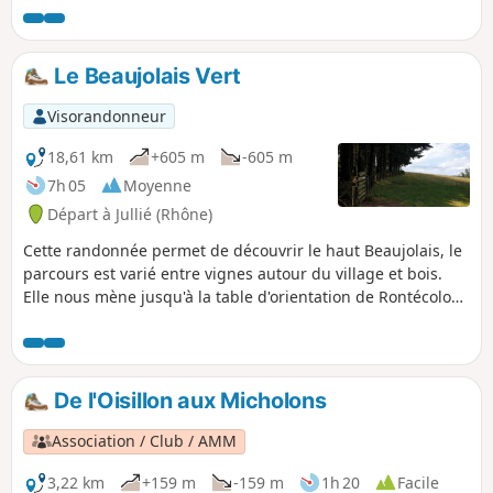
Le Beaujolais Vert
Visorandonneur
18,61 km
+605 m
-605 m
7h 05
Moyenne
Départ à Jullié (Rhône)
Cette randonnée permet de découvrir le haut Beaujolais, le
parcours est varié entre vignes autour du village et bois.
Elle nous mène jusqu'à la table d'orientation de Rontécolon,
point culminant du parcours et passe au Col de la Sibérie
où se trouve une stèle en mémoire des martyrs de la
résistance.
De l'Oisillon aux Micholons
Association / Club / AMM
3,22 km
+159 m
-159 m
1h 20
Facile