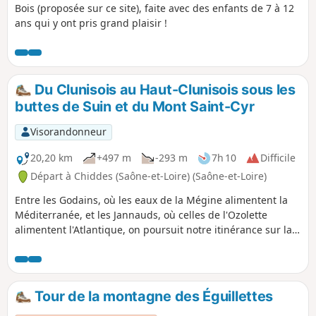
Bois (proposée sur ce site), faite avec des enfants de 7 à 12
ans qui y ont pris grand plaisir !
Du Clunisois au Haut-Clunisois sous les
buttes de Suin et du Mont Saint-Cyr
Visorandonneur
20,20 km
+497 m
-293 m
7h 10
Difficile
Départ à Chiddes (Saône-et-Loire) (Saône-et-Loire)
Entre les Godains, où les eaux de la Mégine alimentent la
Méditerranée, et les Jannauds, où celles de l'Ozolette
alimentent l'Atlantique, on poursuit notre itinérance sur la
ligne de partage des eaux. On longe la zone Natura 2000
du bocage, des forêts et des milieux humides du bassin de
la Grosne et du Clunisois et on traverse plusieurs zones
naturelles d'intérêt écologique, faunistique et floristique
Tour de la montagne des Éguillettes
(ZNIEFF). Les haies vives, murs de pierres sèches et chemins