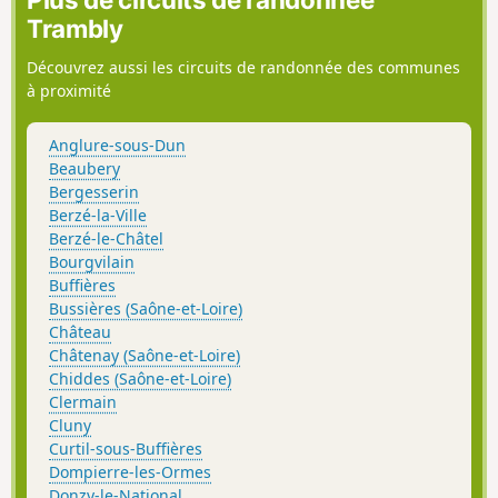
Trambly
Découvrez aussi les circuits de randonnée des communes
à proximité
Anglure-sous-Dun
Beaubery
Bergesserin
Berzé-la-Ville
Berzé-le-Châtel
Bourgvilain
Buffières
Bussières (Saône-et-Loire)
Château
Châtenay (Saône-et-Loire)
Chiddes (Saône-et-Loire)
Clermain
Cluny
Curtil-sous-Buffières
Dompierre-les-Ormes
Donzy-le-National