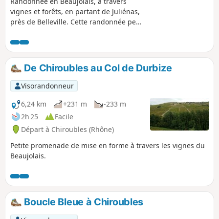
Randonnée en Beaujolais, à travers
vignes et forêts, en partant de Juliénas,
près de Belleville. Cette randonnée peut
être raccourcie ou rallongée (voir le
descriptif).
De Chiroubles au Col de Durbize
Visorandonneur
6,24 km
+231 m
-233 m
2h 25
Facile
Départ à Chiroubles (Rhône)
Petite promenade de mise en forme à travers les vignes du
Beaujolais.
Boucle Bleue à Chiroubles