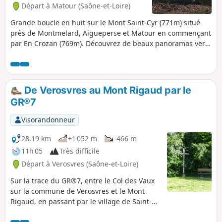
Départ à Matour (Saône-et-Loire)
Grande boucle en huit sur le Mont Saint-Cyr (771m) situé
près de Montmelard, Aigueperse et Matour en commençant
par En Crozan (769m). Découvrez de beaux panoramas vers
le Morvan, le Mont Blanc, le Mont Saint-Rigaud et le Puy de
Dôme. Cheminez entre prairies, pins Douglas, houx, hêtres
et chênes.
De Verosvres au Mont Rigaud par le
GR®7
Visorandonneur
28,19 km
+1 052 m
-466 m
11h 05
Très difficile
Départ à Verosvres (Saône-et-Loire)
Sur la trace du GR®7, entre le Col des Vaux
sur la commune de Verosvres et le Mont
Rigaud, en passant par le village de Saint-
Bonnet-des-Bruyères. Beaucoup de