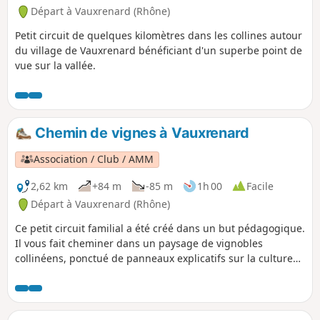
Départ à Vauxrenard (Rhône)
Petit circuit de quelques kilomètres dans les collines autour
du village de Vauxrenard bénéficiant d'un superbe point de
vue sur la vallée.
Chemin de vignes à Vauxrenard
Association / Club / AMM
2,62 km
+84 m
-85 m
1h 00
Facile
Départ à Vauxrenard (Rhône)
Ce petit circuit familial a été créé dans un but pédagogique.
Il vous fait cheminer dans un paysage de vignobles
collinéens, ponctué de panneaux explicatifs sur la culture
de la vigne. Avec une vue splendide sur la vallée de la
Saône, il serpente à la limite de la vigne, entre prairies et
forêts. L'abandon de la culture du vignoble sur les pentes
les plus raides permet de découvrir la végétation pionnière,