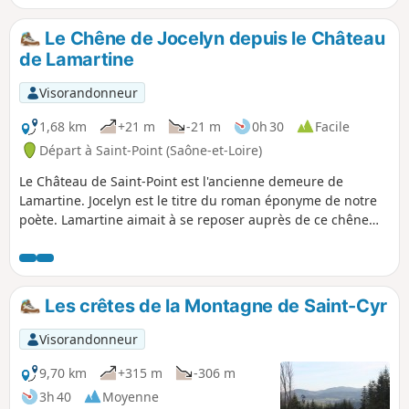
Le Chêne de Jocelyn depuis le Château
de Lamartine
Visorandonneur
1,68 km
+21 m
-21 m
0h 30
Facile
Départ à Saint-Point (Saône-et-Loire)
Le Château de Saint-Point est l'ancienne demeure de
Lamartine. Jocelyn est le titre du roman éponyme de notre
poète. Lamartine aimait à se reposer auprès de ce chêne
majestueux, sur un banc de pierre qui subsiste. Après (ou
avant) la visite du château, les romantiques pourront aller
se recueillir et méditer devant cet être inanimé qui a donc
une âme !
Les crêtes de la Montagne de Saint-Cyr
Visorandonneur
9,70 km
+315 m
-306 m
3h 40
Moyenne