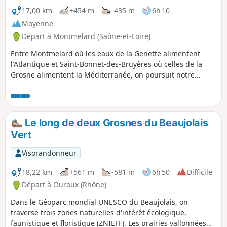
être plus fréquentée, car il n'est pas
17,00 km
+454 m
-435 m
6h 10
difficile et offre de beaux paysages. La
Moyenne
vue à la Butte de Suin est magnifique.
Départ à Montmelard (Saône-et-Loire)
Entre Montmelard où les eaux de la Genette alimentent
l'Atlantique et Saint-Bonnet-des-Bruyères où celles de la
Grosne alimentent la Méditerranée, on poursuit notre
itinérance sur la ligne de partage des eaux. On traverse
deux zones naturelles d'intérêt écologique, faunistique et
floristique (ZNIEFF), puis après une incursion dans la zone
Natura 2000 du bocage, des forêts et des milieux humides
Le long de deux Grosnes du Beaujolais
du bassin de la Grosne et du Clunisois, on entre dans le
Vert
Géoparc mondial UNESCO du Beaujolais.
Visorandonneur
18,22 km
+561 m
-581 m
6h 50
Difficile
Départ à Ouroux (Rhône)
Dans le Géoparc mondial UNESCO du Beaujolais, on
traverse trois zones naturelles d'intérêt écologique,
faunistique et floristique (ZNIEFF). Les prairies vallonnées