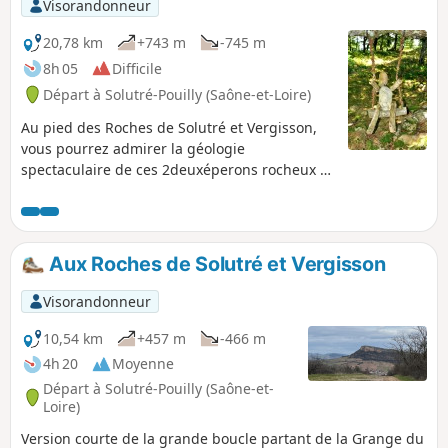
Visorandonneur
20,78 km
+743 m
-745 m
8h 05
Difficile
Départ à Solutré-Pouilly (Saône-et-Loire)
Au pied des Roches de Solutré et Vergisson,
vous pourrez admirer la géologie
spectaculaire de ces 2deuxéperons rocheux et
de leurs sommets. Vous bénéficierez de
superbes vues panoramiques sur le
Beaujolais, la Vallée de la Saône et le Val
Lamartine.Ce long parcours vous fera
Aux Roches de Solutré et Vergisson
emprunter le GR®®76 dans la fraîcheur
forestière du Bois des Bruyères.Au retour,
Visorandonneur
vous pourrez admirer Chasselas, Mâcon, la
vallée de la Saône voire les Alpes depuis la
10,54 km
+457 m
-466 m
Grange du Bois et le sommet du Mont de
4h 20
Moyenne
Pouilly.
Départ à Solutré-Pouilly (Saône-et-
Loire)
Version courte de la grande boucle partant de la Grange du