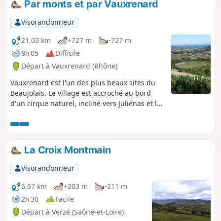
Par monts et par Vauxrenard
très diversifiée, qui occupe, désormais, les parcelles.
Visorandonneur
21,03 km
+727 m
-727 m
8h 05
Difficile
Départ à Vauxrenard (Rhône)
Vauxrenard est l'un des plus beaux sites du
Beaujolais. Le village est accroché au bord
d'un cirque naturel, incliné vers Juliénas et la
vallée de la Saône. Cette randonnée vous offre
un parcours varié entre vignes pentues, forêts
magnifiques et points de vue panoramiques
jusqu'aux Alpes par temps clair.
La Croix Montmain
Visorandonneur
6,67 km
+203 m
-211 m
2h 30
Facile
Départ à Verzé (Saône-et-Loire)