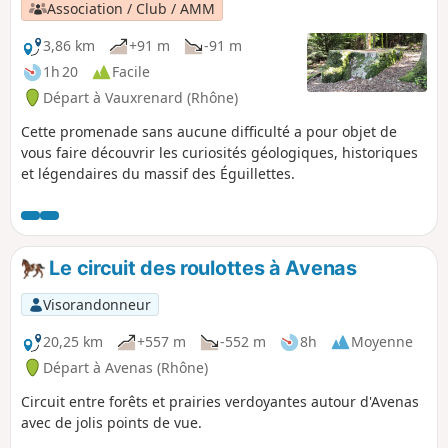
creux sont omniprésents.
Association / Club / AMM
3,86 km
+91 m
-91 m
1h 20
Facile
Départ à Vauxrenard (Rhône)
Cette promenade sans aucune difficulté a pour objet de
vous faire découvrir les curiosités géologiques, historiques
et légendaires du massif des Éguillettes.
Le circuit des roulottes à Avenas
Visorandonneur
20,25 km
+557 m
-552 m
8h
Moyenne
Départ à Avenas (Rhône)
Circuit entre forêts et prairies verdoyantes autour d'Avenas
avec de jolis points de vue.