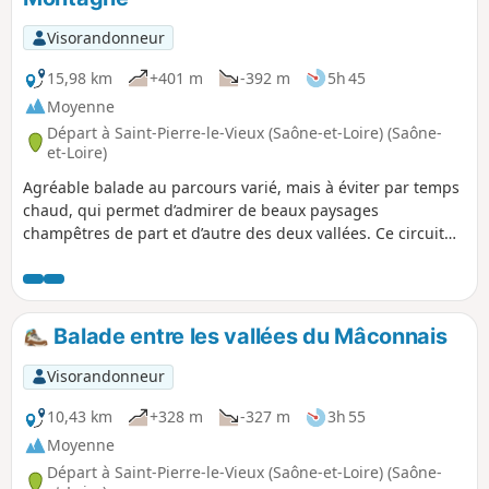
Visorandonneur
15,98 km
+401 m
-392 m
5h 45
Moyenne
Départ à Saint-Pierre-le-Vieux (Saône-et-Loire) (Saône-
et-Loire)
Agréable balade au parcours varié, mais à éviter par temps
chaud, qui permet d’admirer de beaux paysages
champêtres de part et d’autre des deux vallées. Ce circuit
suit d'abord des crêtes montantes puis traverse le petit
hameau de Nuzillet avant de rejoindre une crête
descendante passant par Saint-Christophe-la-Montagne. En
gros 6 km de montée et 9 km de descente vous attendent.
Balade entre les vallées du Mâconnais
Visorandonneur
10,43 km
+328 m
-327 m
3h 55
Moyenne
Départ à Saint-Pierre-le-Vieux (Saône-et-Loire) (Saône-