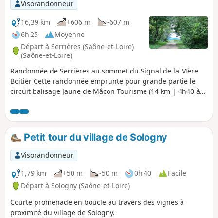
Visorandonneur
16,39 km
+606 m
-607 m
6h 25
Moyenne
Départ à Serrières (Saône-et-Loire)
(Saône-et-Loire)
Randonnée de Serrières au sommet du Signal de la Mère
Boitier Cette randonnée emprunte pour grande partie le
circuit balisage Jaune de Mâcon Tourisme (14 km | 4h40 à
pied), téléchargeable ici et pour une autre partie le circuit
des Crêtes, balisé en Bleu de la Mère Boitier au hameau Les
Guérins.
Petit tour du village de Sologny
Visorandonneur
1,79 km
+50 m
-50 m
0h 40
Facile
Départ à Sologny (Saône-et-Loire)
Courte promenade en boucle au travers des vignes à
proximité du village de Sologny.