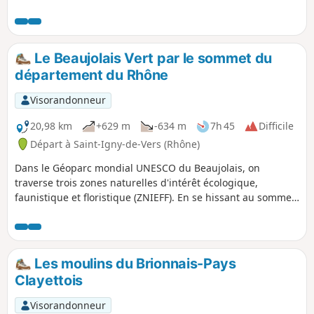
Le Beaujolais Vert par le sommet du
département du Rhône
Visorandonneur
20,98 km
+629 m
-634 m
7h 45
Difficile
Départ à Saint-Igny-de-Vers (Rhône)
Dans le Géoparc mondial UNESCO du Beaujolais, on
traverse trois zones naturelles d'intérêt écologique,
faunistique et floristique (ZNIEFF). En se hissant au sommet
du Mont Saint-Rigaud qui domine la région du haut de ses
1009 mètres d'altitude, on observe un panorama à 360°
depuis la table d'orientation installée au sommet du
belvédère. En descendant au Col de Crie, faites une pause
Les moulins du Brionnais-Pays
pour déguster les produits du terroir.
Clayettois
Visorandonneur