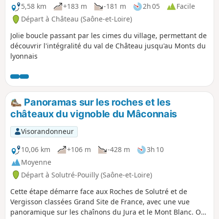
5,58 km
+183 m
-181 m
2h 05
Facile
Départ à Château (Saône-et-Loire)
Jolie boucle passant par les cimes du village, permettant de
découvrir l'intégralité du val de Château jusqu'au Monts du
lyonnais
Panoramas sur les roches et les
châteaux du vignoble du Mâconnais
Visorandonneur
10,06 km
+106 m
-428 m
3h 10
Moyenne
Départ à Solutré-Pouilly (Saône-et-Loire)
Cette étape démarre face aux Roches de Solutré et de
Vergisson classées Grand Site de France, avec une vue
panoramique sur les chaînons du Jura et le Mont Blanc. On