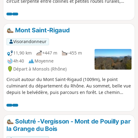
circuit serpente entre collines et petites routes rurales,
dévoilant de larges panoramas.
Mont Saint-Rigaud
Visorandonneur
11,90 km
+447 m
-455 m
4h 40
Moyenne
Départ à Monsols (Rhône)
Circuit autour du Mont Saint-Rigaud (1009m), le point
culminant du département du Rhône. Au sommet, belle vue
depuis le belvédère, puis parcours en forêt. Le chemin
emprunte l'ancienne voie ferrée du petit train et passe sur
le viaduc du Châtelard.
Solutré -Vergisson - Mont de Pouilly par
la Grange du Bois