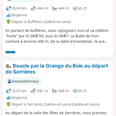
18,04 km
+444 m
-444 m
6h 25
Moyenne
Départ à Buffières (Saône-et-Loire)
En partant de Buffières, nous rejoignons Suin et sa célèbre
"butte" par le GR®76C puis le GR®7. La Butte de Suin
culmine à environ 600 m. De la table d'orientation, la vue
est à 360°. On aperçoit le Charolais à l’Ouest, le Mont Saint-
Vincent et Montceau-les-Mines au Nord-Ouest, la région
chalonnaise au Nord-Est, le Clunysois à l’Est, le Mont Saint-
Cyr et les contreforts du Beaujolais au Sud. Le retour
Boucle par la Grange du Bois au départ
s'effectue via Sivignon.
de Serrières
Visorandonneur
16,53 km
+581 m
-588 m
6h 25
Moyenne
Départ à Serrières (Saône-et-Loire) (Saône-et-Loire)
Au départ de la salle des fêtes de Serrières, nous prenons