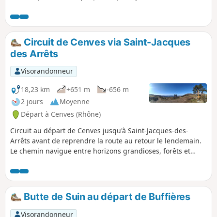
du bocage du Beaujolais Vert sont surmontées par des
collines de résineux. Les villages et hameaux traversés
offrent un patrimoine architectural typique. Cette étape
s'achève sur un panorama qui va des chaînons du Jura aux
Circuit de Cenves via Saint-Jacques
Alpes (Mont Blanc) face aux Roches de Solutré et de
des Arrêts
Vergisson classées Grand Site de France.
Visorandonneur
18,23 km
+651 m
-656 m
2 jours
Moyenne
Départ à Cenves (Rhône)
Circuit au départ de Cenves jusqu'à Saint-Jacques-des-
Arrêts avant de reprendre la route au retour le lendemain.
Le chemin navigue entre horizons grandioses, forêts et
pâturages sur ce territoire de caractère.
Butte de Suin au départ de Buffières
Visorandonneur