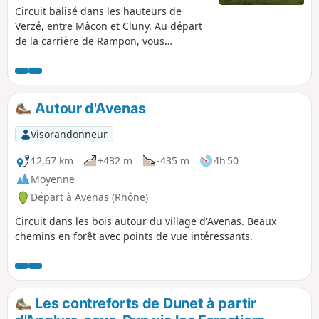
Circuit balisé dans les hauteurs de
Verzé, entre Mâcon et Cluny. Au départ
de la carrière de Rampon, vous
traverserez les bois de Verzé pour
remonter ensuite sur la Croix Montmain.
Vous suivrez le Chemin des Chevaliers
(GR®) avec une vue magnifique sur le
Autour d'Avenas
Val Lamartinien et le château de Berzé-
le-Chatel. Au retour, vous traverserez le
Visorandonneur
hameau des Tardys. La boucle se
termine par un chemin pittoresque avec
12,67 km
+432 m
-435 m
4h 50
une vue sur les pâtures.
Moyenne
Départ à Avenas (Rhône)
Circuit dans les bois autour du village d'Avenas. Beaux
chemins en forêt avec points de vue intéressants.
Les contreforts de Dunet à partir