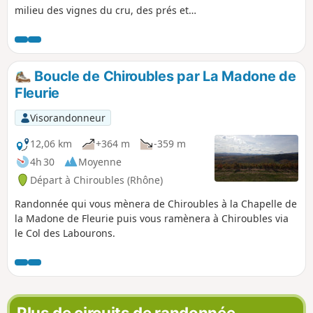
milieu des vignes du cru, des prés et
des bois. Magnifiques points de vue sur
la plaine de la Saône et jusqu'au Mont
Blanc.
Boucle de Chiroubles par La Madone de
Fleurie
Visorandonneur
12,06 km
+364 m
-359 m
4h 30
Moyenne
Départ à Chiroubles (Rhône)
Randonnée qui vous mènera de Chiroubles à la Chapelle de
la Madone de Fleurie puis vous ramènera à Chiroubles via
le Col des Labourons.
Plus de circuits de randonnée