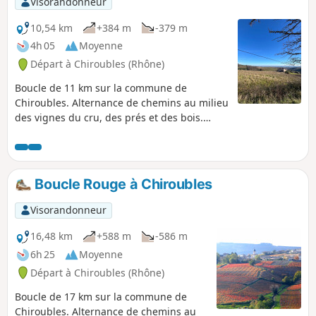
Visorandonneur
10,54 km
+384 m
-379 m
4h 05
Moyenne
Départ à Chiroubles (Rhône)
Boucle de 11 km sur la commune de
Chiroubles. Alternance de chemins au milieu
des vignes du cru, des prés et des bois.
Magnifiques points de vue. Balisage bleu.
Boucle Rouge à Chiroubles
Visorandonneur
16,48 km
+588 m
-586 m
6h 25
Moyenne
Départ à Chiroubles (Rhône)
Boucle de 17 km sur la commune de
Chiroubles. Alternance de chemins au