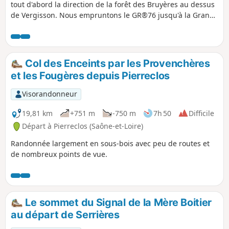
tout d'abord la direction de la forêt des Bruyères au dessus
de Vergisson. Nous empruntons le GR®76 jusqu'à la Grange
du Bois. Puis nous redescendrons sur les bords de la Petite
Grosne en direction de Burnaizé et les Guèrins. Nous
remontons vers la Fontaine Marguerite sur le versant Nord-
Est de la Mère Boitier. Le retour par le hameau des
Col des Enceints par les Provenchères
Provenchères et les Monterrains nous offrent de très belles
et les Fougères depuis Pierreclos
vues.
Visorandonneur
19,81 km
+751 m
-750 m
7h 50
Difficile
Départ à Pierreclos (Saône-et-Loire)
Randonnée largement en sous-bois avec peu de routes et
de nombreux points de vue.
Le sommet du Signal de la Mère Boitier
au départ de Serrières