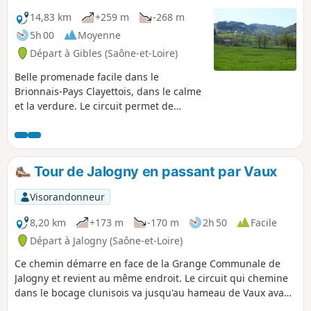
14,83 km
+259 m
-268 m
5h 00
Moyenne
Départ à Gibles (Saône-et-Loire)
Belle promenade facile dans le
Brionnais-Pays Clayettois, dans le calme
et la verdure. Le circuit permet de
découvrir quelques-uns des étangs et
des anciens moulins à grain.
Tour de Jalogny en passant par Vaux
Visorandonneur
8,20 km
+173 m
-170 m
2h 50
Facile
Départ à Jalogny (Saône-et-Loire)
Ce chemin démarre en face de la Grange Communale de
Jalogny et revient au même endroit. Le circuit qui chemine
dans le bocage clunisois va jusqu'au hameau de Vaux avant
de revenir vers le bourg de Jalogny.