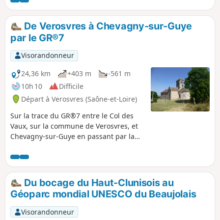
passages à l'ombre, en forêt, et de beaux
paysages. Le balisage est, quelquefois,
absent, donc se munir de la carte IGN, mais
De Verosvres à Chevagny-sur-Guye
il est préférable d'avoir un GPS.
par le GR®7
Visorandonneur
24,36 km
+403 m
-561 m
10h 10
Difficile
Départ à Verosvres (Saône-et-Loire)
Sur la trace du GR®7 entre le Col des
Vaux, sur la commune de Verosvres, et
Chevagny-sur-Guye en passant par la
Butte de Suin C'est une partie du GR®7
très peu fréquentée, le balisage est
absent dans certains croisements et le
marquage au sol par les pas dans les
Du bocage du Haut-Clunisois au
hautes herbes est inexistant, il faut
Géoparc mondial UNESCO du Beaujolais
donc obligatoirement se munir de la
carte IGN mais il préférable d'avoir un
Visorandonneur
GPS. Cette partie du GR® demande à