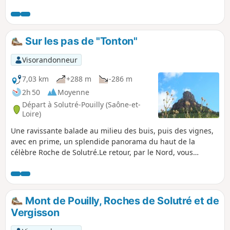
traverse deux zones naturelles d'intérêt écologique,
faunistique et floristique (ZNIEFF) et des vignobles
renommés (Pouilly-Fuissé, Pouilly-Vinzelles) où l'on domine
les châteaux de Chasselas et de Vinzelles.
Sur les pas de "Tonton"
Visorandonneur
7,03 km
+288 m
-286 m
2h 50
Moyenne
Départ à Solutré-Pouilly (Saône-et-
Loire)
Une ravissante balade au milieu des buis, puis des vignes,
avec en prime, un splendide panorama du haut de la
célèbre Roche de Solutré.Le retour, par le Nord, vous
permet de sortir du chemin officiel et de son flot
touristique. Il n'est plus possible de garer son véhicule sur
le parking de départ de la balade. Il y a d'autres possibilités
au dessus.
Mont de Pouilly, Roches de Solutré et de
Vergisson