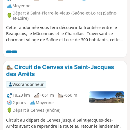
Moyenne
Départ à Saint-Pierre-le-Vieux (Saône-et-Loire) (Saône-
et-Loire)
Cette randonnée vous fera découvrir la frontière entre le
Beaujolais, le Mâconnais et le Charollais. Traversant ce
charmant village de Saône et Loire de 300 habitants, cette
escapade réserve un réel bol d'air à deux pas de la ville.
Circuit de Cenves via Saint-Jacques
des Arrêts
Visorandonneur
18,23 km
+651 m
-656 m
2 jours
Moyenne
Départ à Cenves (Rhône)
Circuit au départ de Cenves jusqu'à Saint-Jacques-des-
Arrêts avant de reprendre la route au retour le lendemain.