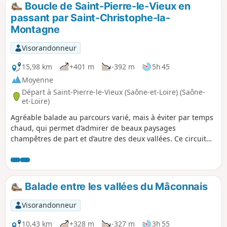
Boucle de Saint-Pierre-le-Vieux en
p
passant par Saint-Christophe-la-
Montagne
Visorandonneur
15,98 km
+401 m
-392 m
5h 45
Moyenne
Départ à Saint-Pierre-le-Vieux (Saône-et-Loire) (Saône-
et-Loire)
Agréable balade au parcours varié, mais à éviter par temps
chaud, qui permet d’admirer de beaux paysages
champêtres de part et d’autre des deux vallées. Ce circuit
suit d'abord des crêtes montantes puis traverse le petit
hameau de Nuzillet avant de rejoindre une crête
descendante passant par Saint-Christophe-la-Montagne. En
gros 6 km de montée et 9 km de descente vous attendent.
Balade entre les vallées du Mâconnais
Visorandonneur
10,43 km
+328 m
-327 m
3h 55