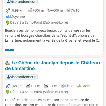
Visorandonneur
18,99 km
+606 m
-600 m
7h 10
Moyenne
Départ à Saint-Point (Saône-et-Loire)
Boucle avec de nombreux beaux points de vue sur les
vallons et bocages charollais dans l'esprit d'Alphonse de
Lamartine, notamment la vallée de la Grosne, et avant le Col
des Enceints, points de vue sur Berzé-la-Ville.
Le Chêne de Jocelyn depuis le Château
de Lamartine
Visorandonneur
1,68 km
+21 m
-21 m
0h 30
Facile
Départ à Saint-Point (Saône-et-Loire)
Le Château de Saint-Point est l'ancienne demeure de
Lamartine. Jocelyn est le titre du roman éponyme de notre