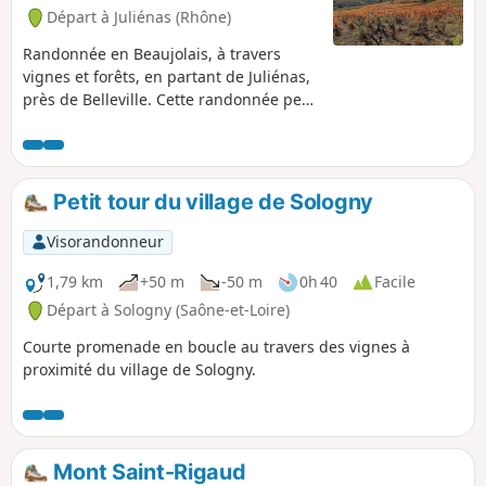
Départ à Juliénas (Rhône)
Randonnée en Beaujolais, à travers
vignes et forêts, en partant de Juliénas,
près de Belleville. Cette randonnée peut
être raccourcie ou rallongée (voir le
descriptif).
Petit tour du village de Sologny
Visorandonneur
1,79 km
+50 m
-50 m
0h 40
Facile
Départ à Sologny (Saône-et-Loire)
Courte promenade en boucle au travers des vignes à
proximité du village de Sologny.
Mont Saint-Rigaud