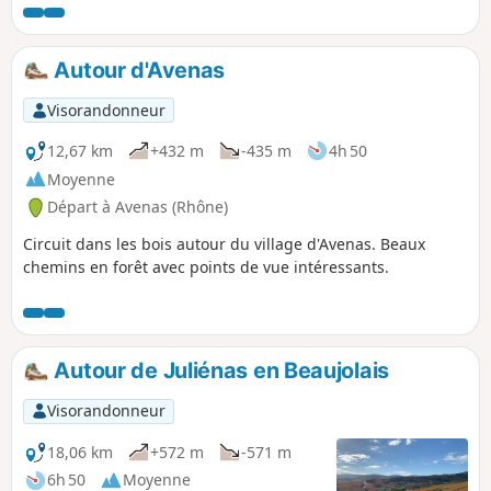
Autour d'Avenas
Visorandonneur
12,67 km
+432 m
-435 m
4h 50
Moyenne
Départ à Avenas (Rhône)
Circuit dans les bois autour du village d'Avenas. Beaux
chemins en forêt avec points de vue intéressants.
Autour de Juliénas en Beaujolais
Visorandonneur
18,06 km
+572 m
-571 m
6h 50
Moyenne