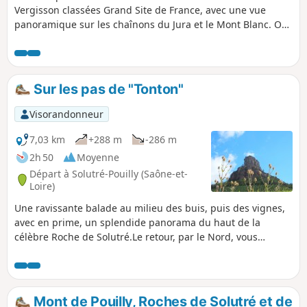
Vergisson classées Grand Site de France, avec une vue
panoramique sur les chaînons du Jura et le Mont Blanc. On
traverse deux zones naturelles d'intérêt écologique,
faunistique et floristique (ZNIEFF) et des vignobles
renommés (Pouilly-Fuissé, Pouilly-Vinzelles) où l'on domine
les châteaux de Chasselas et de Vinzelles.
Sur les pas de "Tonton"
Visorandonneur
7,03 km
+288 m
-286 m
2h 50
Moyenne
Départ à Solutré-Pouilly (Saône-et-
Loire)
Une ravissante balade au milieu des buis, puis des vignes,
avec en prime, un splendide panorama du haut de la
célèbre Roche de Solutré.Le retour, par le Nord, vous
permet de sortir du chemin officiel et de son flot
touristique. Il n'est plus possible de garer son véhicule sur
le parking de départ de la balade. Il y a d'autres possibilités
au dessus.
Mont de Pouilly, Roches de Solutré et de