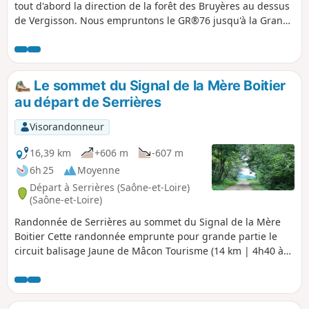
tout d'abord la direction de la forêt des Bruyères au dessus
de Vergisson. Nous empruntons le GR®76 jusqu'à la Grange
du Bois. Puis nous redescendrons sur les bords de la Petite
Grosne en direction de Burnaizé et les Guèrins. Nous
remontons vers la Fontaine Marguerite sur le versant Nord-
Est de la Mère Boitier. Le retour par le hameau des
Le sommet du Signal de la Mère Boitier
Provenchères et les Monterrains nous offrent de très belles
au départ de Serrières
vues.
Visorandonneur
16,39 km
+606 m
-607 m
6h 25
Moyenne
Départ à Serrières (Saône-et-Loire)
(Saône-et-Loire)
Randonnée de Serrières au sommet du Signal de la Mère
Boitier Cette randonnée emprunte pour grande partie le
circuit balisage Jaune de Mâcon Tourisme (14 km | 4h40 à
pied), téléchargeable ici et pour une autre partie le circuit
des Crêtes, balisé en Bleu de la Mère Boitier au hameau Les
Guérins.