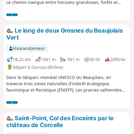
Le chemin navigue entre horizons grandioses, forêts et
pâturages sur ce territoire de caractère.
Le long de deux Grosnes du Beaujolais
Vert
Visorandonneur
18,22 km
+561 m
-581 m
6h 50
Difficile
Départ à Ouroux (Rhône)
Dans le Géoparc mondial UNESCO du Beaujolais, on
traverse trois zones naturelles d'intérêt écologique,
faunistique et floristique (ZNIEFF). Les prairies vallonnées
du bocage du Beaujolais Vert sont surmontées par des
collines de résineux. Les villages et hameaux traversés
offrent un patrimoine architectural typique. Cette étape
s'achève sur un panorama qui va des chaînons du Jura aux
Saint-Point, Col des Enceints par le
Alpes (Mont Blanc) face aux Roches de Solutré et de
château de Corcelle
Vergisson classées Grand Site de France.