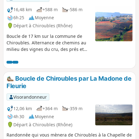
16,48 km
+588 m
-586 m
6h 25
Moyenne
Départ à Chiroubles (Rhône)
Boucle de 17 km sur la commune de
Chiroubles. Alternance de chemins au
milieu des vignes du cru, des prés et
des bois. Magnifiques points de vue sur
la plaine de la Saône et jusqu'au Mont
Blanc.
Boucle de Chiroubles par La Madone de
Fleurie
Visorandonneur
12,06 km
+364 m
-359 m
4h 30
Moyenne
Départ à Chiroubles (Rhône)
Randonnée qui vous mènera de Chiroubles à la Chapelle de