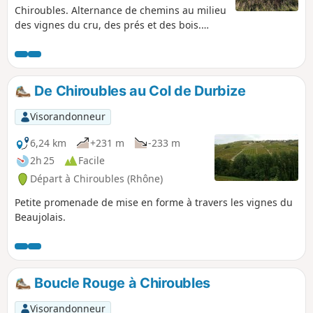
Chiroubles. Alternance de chemins au milieu
des vignes du cru, des prés et des bois.
Magnifiques points de vue. Balisage bleu.
De Chiroubles au Col de Durbize
Visorandonneur
6,24 km
+231 m
-233 m
2h 25
Facile
Départ à Chiroubles (Rhône)
Petite promenade de mise en forme à travers les vignes du
Beaujolais.
Boucle Rouge à Chiroubles
Visorandonneur