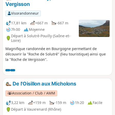
Vergisson
Visorandonneur
17,81 km
+667 m
-667 m
7h 00
Moyenne
Départ à Solutré-Pouilly (Saône-et-
Loire)
Magnifique randonnée en Bourgogne permettant de
découvrir la "Roche de Solutré" (lieu touristique) ainsi que
la "Roche de Vergisson".
De l'Oisillon aux Micholons
Association / Club / AMM
3,22 km
+159 m
-159 m
1h 20
Facile
Départ à Vauxrenard (Rhône)