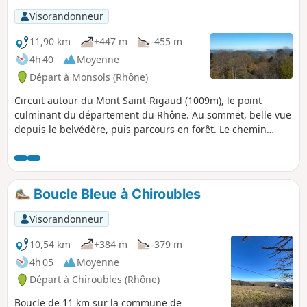
Visorandonneur
11,90 km
+447 m
-455 m
4h 40
Moyenne
Départ à Monsols (Rhône)
Circuit autour du Mont Saint-Rigaud (1009m), le point
culminant du département du Rhône. Au sommet, belle vue
depuis le belvédère, puis parcours en forêt. Le chemin
emprunte l'ancienne voie ferrée du petit train et passe sur
le viaduc du Châtelard.
Boucle Bleue à Chiroubles
Visorandonneur
10,54 km
+384 m
-379 m
4h 05
Moyenne
Départ à Chiroubles (Rhône)
Boucle de 11 km sur la commune de