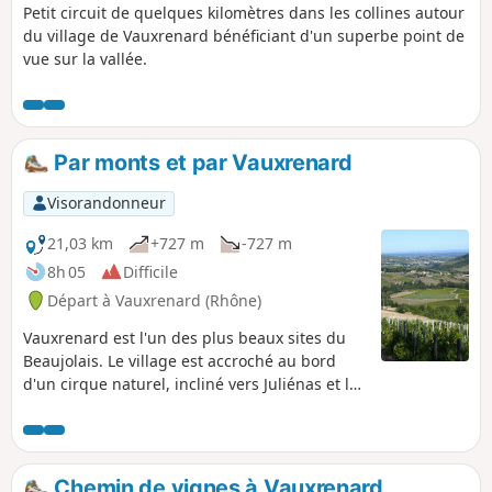
Petit circuit de quelques kilomètres dans les collines autour
du village de Vauxrenard bénéficiant d'un superbe point de
vue sur la vallée.
Par monts et par Vauxrenard
Visorandonneur
21,03 km
+727 m
-727 m
8h 05
Difficile
Départ à Vauxrenard (Rhône)
Vauxrenard est l'un des plus beaux sites du
Beaujolais. Le village est accroché au bord
d'un cirque naturel, incliné vers Juliénas et la
vallée de la Saône. Cette randonnée vous offre
un parcours varié entre vignes pentues, forêts
magnifiques et points de vue panoramiques
jusqu'aux Alpes par temps clair.
Chemin de vignes à Vauxrenard