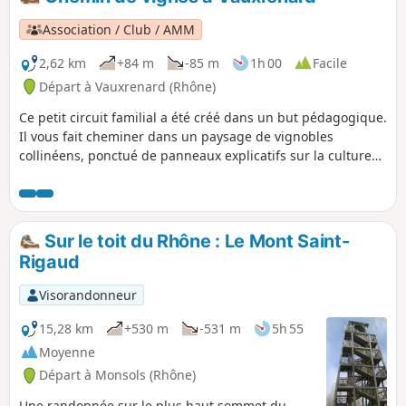
Association / Club / AMM
2,62 km
+84 m
-85 m
1h 00
Facile
Départ à Vauxrenard (Rhône)
Ce petit circuit familial a été créé dans un but pédagogique.
Il vous fait cheminer dans un paysage de vignobles
collinéens, ponctué de panneaux explicatifs sur la culture
de la vigne. Avec une vue splendide sur la vallée de la
Saône, il serpente à la limite de la vigne, entre prairies et
forêts. L'abandon de la culture du vignoble sur les pentes
les plus raides permet de découvrir la végétation pionnière,
Sur le toit du Rhône : Le Mont Saint-
très diversifiée, qui occupe, désormais, les parcelles.
Rigaud
Visorandonneur
15,28 km
+530 m
-531 m
5h 55
Moyenne
Départ à Monsols (Rhône)
Une randonnée sur le plus haut sommet du