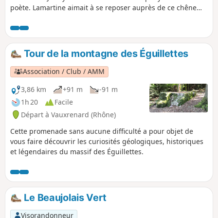
poète. Lamartine aimait à se reposer auprès de ce chêne
majestueux, sur un banc de pierre qui subsiste. Après (ou
avant) la visite du château, les romantiques pourront aller
se recueillir et méditer devant cet être inanimé qui a donc
une âme !
Tour de la montagne des Éguillettes
Association / Club / AMM
3,86 km
+91 m
-91 m
1h 20
Facile
Départ à Vauxrenard (Rhône)
Cette promenade sans aucune difficulté a pour objet de
vous faire découvrir les curiosités géologiques, historiques
et légendaires du massif des Éguillettes.
Le Beaujolais Vert
Visorandonneur