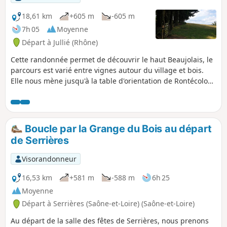
18,61 km
+605 m
-605 m
7h 05
Moyenne
Départ à Jullié (Rhône)
Cette randonnée permet de découvrir le haut Beaujolais, le
parcours est varié entre vignes autour du village et bois.
Elle nous mène jusqu'à la table d'orientation de Rontécolon,
point culminant du parcours et passe au Col de la Sibérie
où se trouve une stèle en mémoire des martyrs de la
résistance.
Boucle par la Grange du Bois au départ
de Serrières
Visorandonneur
16,53 km
+581 m
-588 m
6h 25
Moyenne
Départ à Serrières (Saône-et-Loire) (Saône-et-Loire)
Au départ de la salle des fêtes de Serrières, nous prenons