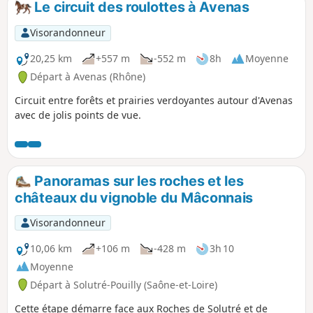
Le circuit des roulottes à Avenas
Visorandonneur
20,25 km
+557 m
-552 m
8h
Moyenne
Départ à Avenas (Rhône)
Circuit entre forêts et prairies verdoyantes autour d'Avenas
avec de jolis points de vue.
Panoramas sur les roches et les
châteaux du vignoble du Mâconnais
Visorandonneur
10,06 km
+106 m
-428 m
3h 10
Moyenne
Départ à Solutré-Pouilly (Saône-et-Loire)
Cette étape démarre face aux Roches de Solutré et de