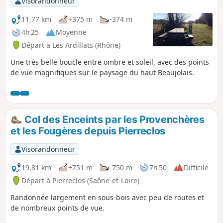
Visorandonneur
11,77 km
+375 m
-374 m
4h 25
Moyenne
Départ à Les Ardillats (Rhône)
Une très belle boucle entre ombre et soleil, avec des points
de vue magnifiques sur le paysage du haut Beaujolais.
Col des Enceints par les Provenchères
et les Fougères depuis Pierreclos
Visorandonneur
19,81 km
+751 m
-750 m
7h 50
Difficile
Départ à Pierreclos (Saône-et-Loire)
Randonnée largement en sous-bois avec peu de routes et
de nombreux points de vue.