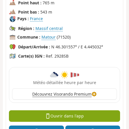
Point haut :
765 m
Point bas :
543 m
Pays :
France
Région :
Massif central
Commune :
Matour
(71520)
Départ/Arrivée :
N 46.301557° / E 4.445032°
Carte(s) IGN :
Ref. 2928SB
Météo détaillée heure par heure
Découvrez Visorando Premium
Ouvrir dans l'app