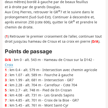
deux mètres) bordé à gauche par de beaux feuillus
et à droite par de grands Douglas.
®
Aux Cinq Pierres, retrouver le GR
7 et le suivre dans le
prolongement (Sud-Sud-Est). Continuer à descendre et,
®
après environ 250 (cote 606), quitter le GR
et prendre le
chemin de droite.
(
1
) Retrouver le premier croisement de l'aller, continuer tout
droit jusqu'au hameau de Croux et sa croix en pierre (
D/A
).
Points de passage
D/A
: km 0 - alt. 543 m - Hameau de Croux sur la D142 -
Croix
1
: km 0.4 - alt. 579 m - Intersection avec chemin agricole
2
: km 1.07 - alt. 589 m - Fourche à gauche
3
: km 1.99 - alt. 681 m - Intersection - GR7
4
: km 2.28 - alt. 704 m - Carrefour - Cote 704
5
: km 2.7 - alt. 748 m - Pied de En Crozan
6
: km 4.08 - alt. 731 m - Les Grands Sapins
7
: km 4.85 - alt. 701 m - Croix de la Bise - GR7
8
: km 5.45 - alt. 761 m - Mont Saint-Cyr