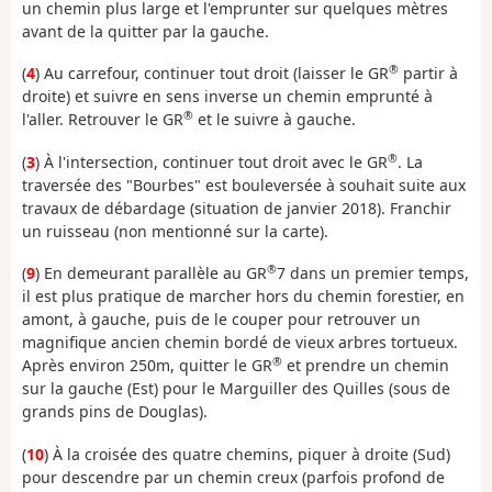
un chemin plus large et l'emprunter sur quelques mètres
avant de la quitter par la gauche.
®
(
4
) Au carrefour, continuer tout droit (laisser le GR
partir à
droite) et suivre en sens inverse un chemin emprunté à
®
l'aller. Retrouver le GR
et le suivre à gauche.
®
(
3
) À l'intersection, continuer tout droit avec le GR
. La
traversée des "Bourbes" est bouleversée à souhait suite aux
travaux de débardage (situation de janvier 2018). Franchir
un ruisseau (non mentionné sur la carte).
®
(
9
) En demeurant parallèle au GR
7 dans un premier temps,
il est plus pratique de marcher hors du chemin forestier, en
amont, à gauche, puis de le couper pour retrouver un
magnifique ancien chemin bordé de vieux arbres tortueux.
®
Après environ 250m, quitter le GR
et prendre un chemin
sur la gauche (Est) pour le Marguiller des Quilles (sous de
grands pins de Douglas).
(
10
) À la croisée des quatre chemins, piquer à droite (Sud)
pour descendre par un chemin creux (parfois profond de