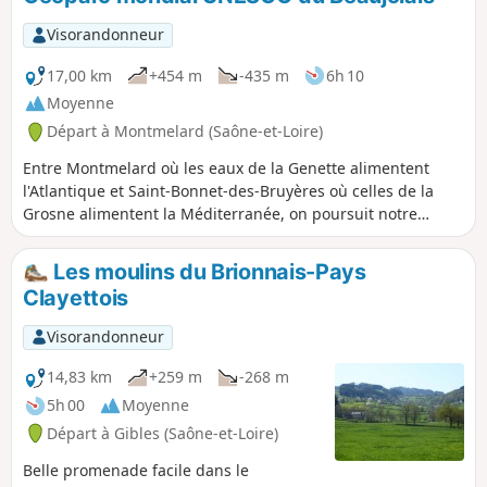
Visorandonneur
17,00 km
+454 m
-435 m
6h 10
Moyenne
Départ à Montmelard (Saône-et-Loire)
Entre Montmelard où les eaux de la Genette alimentent
l'Atlantique et Saint-Bonnet-des-Bruyères où celles de la
Grosne alimentent la Méditerranée, on poursuit notre
itinérance sur la ligne de partage des eaux. On traverse
deux zones naturelles d'intérêt écologique, faunistique et
Les moulins du Brionnais-Pays
floristique (ZNIEFF), puis après une incursion dans la zone
Clayettois
Natura 2000 du bocage, des forêts et des milieux humides
du bassin de la Grosne et du Clunisois, on entre dans le
Visorandonneur
Géoparc mondial UNESCO du Beaujolais.
14,83 km
+259 m
-268 m
5h 00
Moyenne
Départ à Gibles (Saône-et-Loire)
Belle promenade facile dans le