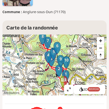
Commune :
Anglure-sous-Dun (71170)
Carte de la randonnée
8
7
6
5
4
3
9
10
2
1
3D
NOUVEAU
A
Attributions
ff
i
c