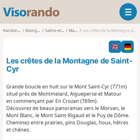
V
O
i
u
s
v
o
Randonnées
Bourgogne
Saône-et-Loire
Matour
Les crêtes de la Montagne de Saint-Cyr
r
r
i
a
r
n
l
d
Les crêtes de la Montagne de Saint-
a
o
n
Cyr
a
v
Grande boucle en huit sur le Mont Saint-Cyr (771m)
i
situé près de Montmelard, Aigueperse et Matour
g
a
en commençant par En Crozan (769m).
t
Découvrez de beaux panoramas vers le Morvan, le
i
Mont Blanc, le Mont Saint-Rigaud et le Puy de Dôme.
o
Cheminez entre prairies, pins Douglas, houx, hêtres
n
et chênes.