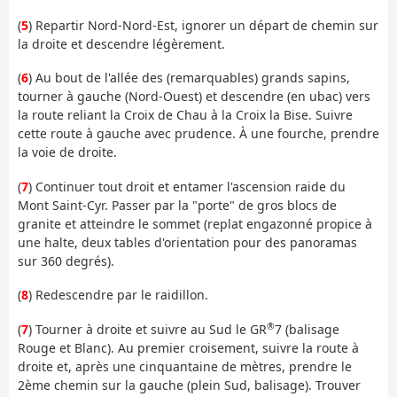
(
5
) Repartir Nord-Nord-Est, ignorer un départ de chemin sur
la droite et descendre légèrement.
(
6
) Au bout de l'allée des (remarquables) grands sapins,
tourner à gauche (Nord-Ouest) et descendre (en ubac) vers
la route reliant la Croix de Chau à la Croix la Bise. Suivre
cette route à gauche avec prudence. À une fourche, prendre
la voie de droite.
(
7
) Continuer tout droit et entamer l'ascension raide du
Mont Saint-Cyr. Passer par la "porte" de gros blocs de
granite et atteindre le sommet (replat engazonné propice à
une halte, deux tables d'orientation pour des panoramas
sur 360 degrés).
(
8
) Redescendre par le raidillon.
®
(
7
) Tourner à droite et suivre au Sud le GR
7 (balisage
Rouge et Blanc). Au premier croisement, suivre la route à
droite et, après une cinquantaine de mètres, prendre le
2ème chemin sur la gauche (plein Sud, balisage). Trouver