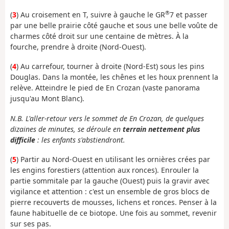
®
(
3
) Au croisement en T, suivre à gauche le GR
7 et passer
par une belle prairie côté gauche et sous une belle voûte de
charmes côté droit sur une centaine de mètres. À la
fourche, prendre à droite (Nord-Ouest).
(
4
) Au carrefour, tourner à droite (Nord-Est) sous les pins
Douglas. Dans la montée, les chênes et les houx prennent la
relève. Atteindre le pied de En Crozan (vaste panorama
jusqu'au Mont Blanc).
N.B. L'aller-retour vers le sommet de En Crozan, de quelques
dizaines de minutes, se déroule en
terrain nettement plus
difficile
: les enfants s'abstiendront.
(
5
) Partir au Nord-Ouest en utilisant les ornières crées par
les engins forestiers (attention aux ronces). Enrouler la
partie sommitale par la gauche (Ouest) puis la gravir avec
vigilance et attention : c'est un ensemble de gros blocs de
pierre recouverts de mousses, lichens et ronces. Penser à la
faune habituelle de ce biotope. Une fois au sommet, revenir
sur ses pas.