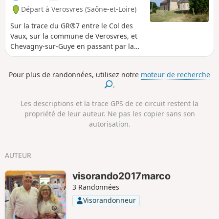
Départ à Verosvres (Saône-et-Loire)
Sur la trace du GR®7 entre le Col des
Vaux, sur la commune de Verosvres, et
Chevagny-sur-Guye en passant par la
Butte de Suin C'est une partie du GR®7
très peu fréquentée, le balisage est
Pour plus de randonnées, utilisez notre
moteur de recherche
absent dans certains croisements et le
.
marquage au sol par les pas dans les
hautes herbes est inexistant, il faut
Les descriptions et la trace GPS de ce circuit restent la
donc obligatoirement se munir de la
propriété de leur auteur. Ne pas les copier sans son
carte IGN mais il préférable d'avoir un
autorisation.
GPS. Cette partie du GR® demande à
être plus fréquentée, car il n'est pas
difficile et offre de beaux paysages. La
AUTEUR
vue à la Butte de Suin est magnifique.
visorando2017marco
3 Randonnées
Visorandonneur