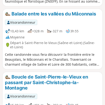
faunistique et floristique (ZNIEFF). En se hissant au sommet
du Mont Saint-Rigaud qui domine la région du haut de ses
1009 mètres d'altitude, on observe un panorama à 360°
Balade entre les vallées du Mâconnais
depuis la table d'orientation installée au sommet du
belvédère. En descendant au Col de Crie, faites une pause
Visorandonneur
pour déguster les produits du terroir.
10,43 km
+328 m
-327 m
3h 55
Moyenne
Départ à Saint-Pierre-le-Vieux (Saône-et-Loire) (Saône-
et-Loire)
Cette randonnée vous fera découvrir la frontière entre le
Beaujolais, le Mâconnais et le Charollais. Traversant ce
charmant village de Saône et Loire de 300 habitants, cette
escapade réserve un réel bol d'air à deux pas de la ville.
Boucle de Saint-Pierre-le-Vieux en
passant par Saint-Christophe-la-
Montagne
Visorandonneur