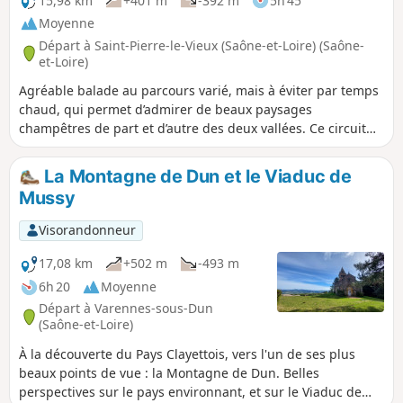
15,98 km
+401 m
-392 m
5h 45
Moyenne
Départ à Saint-Pierre-le-Vieux (Saône-et-Loire) (Saône-
et-Loire)
Agréable balade au parcours varié, mais à éviter par temps
chaud, qui permet d’admirer de beaux paysages
champêtres de part et d’autre des deux vallées. Ce circuit
suit d'abord des crêtes montantes puis traverse le petit
hameau de Nuzillet avant de rejoindre une crête
La Montagne de Dun et le Viaduc de
descendante passant par Saint-Christophe-la-Montagne. En
Mussy
gros 6 km de montée et 9 km de descente vous attendent.
Visorandonneur
17,08 km
+502 m
-493 m
6h 20
Moyenne
Départ à Varennes-sous-Dun
(Saône-et-Loire)
À la découverte du Pays Clayettois, vers l'un de ses plus
beaux points de vue : la Montagne de Dun. Belles
perspectives sur le pays environnant, et sur le Viaduc de