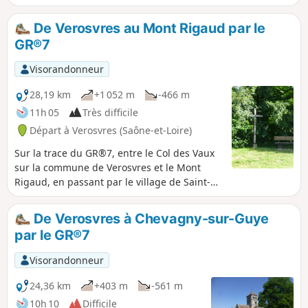
Mussy, inscrit à l'inventaire des monuments historiques.
De Verosvres au Mont Rigaud par le
GR®7
Visorandonneur
28,19 km
+1 052 m
-466 m
11h 05
Très difficile
Départ à Verosvres (Saône-et-Loire)
Sur la trace du GR®7, entre le Col des Vaux
sur la commune de Verosvres et le Mont
Rigaud, en passant par le village de Saint-
Bonnet-des-Bruyères. Beaucoup de
passages à l'ombre, en forêt, et de beaux
De Verosvres à Chevagny-sur-Guye
paysages. Le balisage est, quelquefois,
par le GR®7
absent, donc se munir de la carte IGN, mais
il est préférable d'avoir un GPS.
Visorandonneur
24,36 km
+403 m
-561 m
10h 10
Difficile