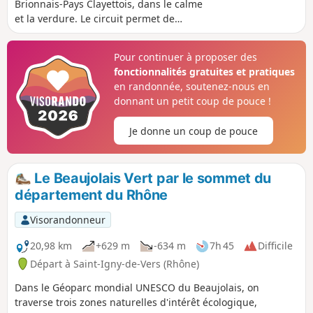
Brionnais-Pays Clayettois, dans le calme
et la verdure. Le circuit permet de
découvrir quelques-uns des étangs et
des anciens moulins à grain.
Pour continuer à proposer des
fonctionnalités gratuites et pratiques
en randonnée, soutenez-nous en
donnant un petit coup de pouce !
Je donne un coup de pouce
Le Beaujolais Vert par le sommet du
département du Rhône
Visorandonneur
20,98 km
+629 m
-634 m
7h 45
Difficile
Départ à Saint-Igny-de-Vers (Rhône)
Dans le Géoparc mondial UNESCO du Beaujolais, on
traverse trois zones naturelles d'intérêt écologique,