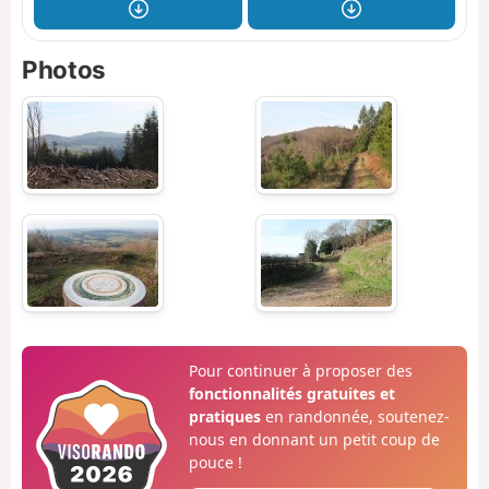
Photos
Pour continuer à proposer des
fonctionnalités gratuites et
pratiques
en randonnée, soutenez-
nous en donnant un petit coup de
pouce !