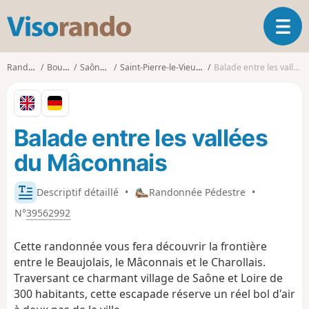
V
O
i
u
s
v
o
Randonnées
Bourgogne
Saône-et-Loire
Saint-Pierre-le-Vieux (Saône-et-Loire)
Balade entre les vallées du Mâconnais
r
r
i
a
r
n
l
d
Balade entre les vallées
a
o
n
du Mâconnais
a
v
i
Descriptif détaillé
•
Randonnée Pédestre
•
g
N°
39562992
a
t
Cette randonnée vous fera découvrir la frontière
i
entre le Beaujolais, le Mâconnais et le Charollais.
o
Traversant ce charmant village de Saône et Loire de
n
300 habitants, cette escapade réserve un réel bol d'air