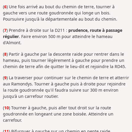
(
6
) Une fois arrivé au bout du chemin de terre, tourner à
gauche vers une route goudronnée qui longe un bois.
Poursuivre jusqu'à la départementale au bout du chemin.
(
7
) Prendre à droite sur la D211 :
prudence, route à passage
régulier
. Faire environ 500 m pour atteindre le hameau
d'Almont.
(
8
) Partir à gauche par la descente raide pour rentrer dans le
hameau, puis tourner légèrement à gauche pour prendre un
chemin de terre afin de quitter le lieu-dit et rejoindre la RD45.
(
9
) La traverser pour continuer sur le chemin de terre et atterrir
aux Ramondys. Tourner à gauche puis à droite pour rejoindre
la route goudronnée qu'il faudra suivre sur 300 m environ
jusqu'à un carrefour routier.
(
10
) Tourner à gauche, puis aller tout droit sur la route
goudronnée en longeant une zone boisée. Atteindre un
carrefour.
(
11
) Bifurquer à gauche sur un chemin en pente raide.