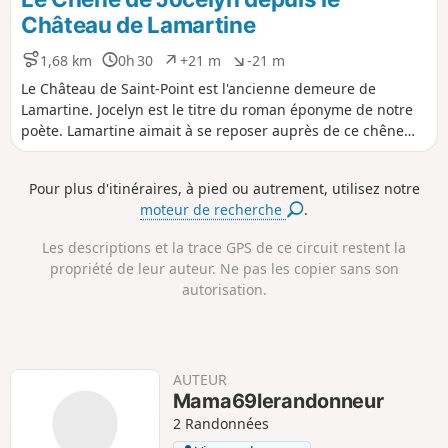
o
é
Château de Lamartine
s
g
i
a
1,68 km
0h 30
+21 m
-21 m
D
D
D
D
t
t
i
u
é
é
Le Château de Saint-Point est l'ancienne demeure de
i
i
s
r
n
n
f
f
Lamartine. Jocelyn est le titre du roman éponyme de notre
t
é
i
i
poète. Lamartine aimait à se reposer auprès de ce chêne
a
e
v
v
majestueux, sur un banc de pierre qui subsiste. Après (ou
n
e
e
avant) la visite du château, les romantiques pourront aller
c
l
l
Pour plus d'itinéraires, à pied ou autrement, utilisez notre
e
é
é
se recueillir et méditer devant cet être inanimé qui a donc
moteur de recherche
.
p
n
une âme !
o
é
s
g
Les descriptions et la trace GPS de ce circuit restent la
i
a
propriété de leur auteur. Ne pas les copier sans son
t
t
autorisation.
i
i
f
f
AUTEUR
Mama69lerandonneur
2 Randonnées