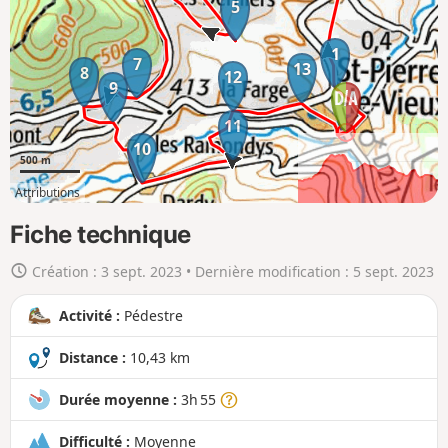
r
5
l
1
a
7
13
8
12
c
9
a
11
r
10
t
500 m
e
Attributions
e
4km
10km
n
Fiche technique
g
Création :
3 sept. 2023
• Dernière modification :
5 sept. 2023
r
a
Activité :
Pédestre
n
d
Distance :
10,43 km
Durée moyenne :
3h 55
Difficulté :
Moyenne