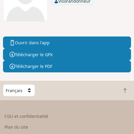
Visorandonneur
Ouvrir dans l'app
Télécharger le GPX
Télécharger le PDF
C
R
h
e
o
t
i
o
s
CGU et confidentialité
u
i
r
s
Plan du site
e
s