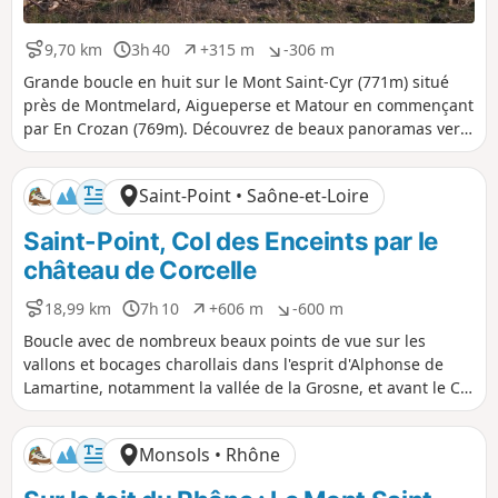
9,70 km
3h 40
+315 m
-306 m
D
D
D
D
i
u
é
é
Grande boucle en huit sur le Mont Saint-Cyr (771m) situé
s
r
n
n
près de Montmelard, Aigueperse et Matour en commençant
t
é
i
i
par En Crozan (769m). Découvrez de beaux panoramas vers
a
e
v
v
le Morvan, le Mont Blanc, le Mont Saint-Rigaud et le Puy de
n
e
e
Dôme. Cheminez entre prairies, pins Douglas, houx, hêtres
c
l
l
Saint-Point • Saône-et-Loire
e
é
é
et chênes.
p
n
Saint-Point, Col des Enceints par le
o
é
s
g
château de Corcelle
i
a
t
t
18,99 km
7h 10
+606 m
-600 m
D
D
D
D
i
i
i
u
é
é
f
f
Boucle avec de nombreux beaux points de vue sur les
s
r
n
n
vallons et bocages charollais dans l'esprit d'Alphonse de
t
é
i
i
Lamartine, notamment la vallée de la Grosne, et avant le Col
a
e
v
v
des Enceints, points de vue sur Berzé-la-Ville.
n
e
e
c
l
l
Monsols • Rhône
e
é
é
p
n
o
é