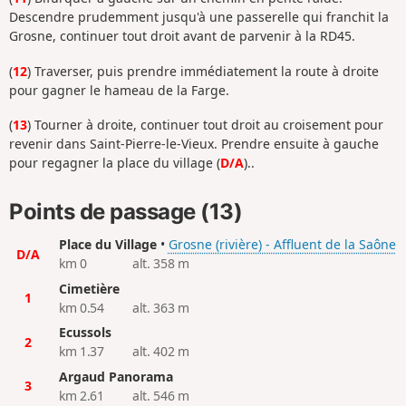
Descendre prudemment jusqu'à une passerelle qui franchit la
Grosne, continuer tout droit avant de parvenir à la RD45.
(
12
) Traverser, puis prendre immédiatement la route à droite
pour gagner le hameau de la Farge.
(
13
) Tourner à droite, continuer tout droit au croisement pour
revenir dans Saint-Pierre-le-Vieux. Prendre ensuite à gauche
pour regagner la place du village (
D/A
)..
Points de passage (13)
Place du Village
•
Grosne (rivière) - Affluent de la Saône
D/A
km 0
alt. 358 m
Cimetière
1
km 0.54
alt. 363 m
Ecussols
2
km 1.37
alt. 402 m
Argaud Panorama
3
km 2.61
alt. 546 m