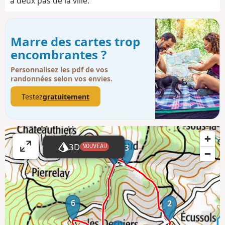
à deux pas de la ville.
Marre des cartes trop
encombrantes ?
Personnalisez les pdf de vos
randonnées selon vos envies.
Testez
gratuitement
3D
4
3
NOUVEAU
A
ff
i
c
h
6
2
e