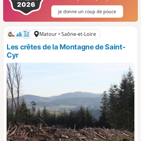
i
a
t
t
Je donne un coup de pouce
i
i
f
f
Matour • Saône-et-Loire
Les crêtes de la Montagne de Saint-
Cyr