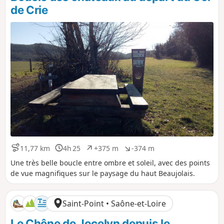
o
é
de Crie
s
g
i
a
t
t
i
i
f
f
11,77 km
4h 25
+375 m
-374 m
D
D
D
D
i
u
é
é
Une très belle boucle entre ombre et soleil, avec des points
s
r
n
n
de vue magnifiques sur le paysage du haut Beaujolais.
t
é
i
i
a
e
v
v
n
e
e
Saint-Point • Saône-et-Loire
c
l
l
e
é
é
Le Chêne de Jocelyn depuis le
p
n