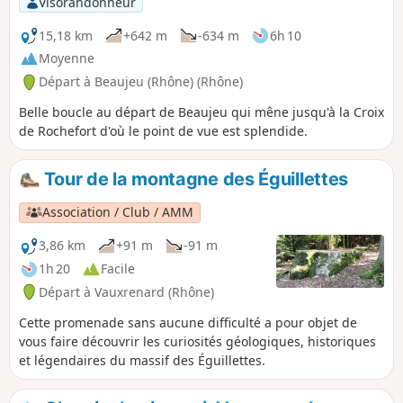
Visorandonneur
15,18 km
+642 m
-634 m
6h 10
Moyenne
Départ à Beaujeu (Rhône) (Rhône)
Belle boucle au départ de Beaujeu qui mêne jusqu'à la Croix
de Rochefort d'où le point de vue est splendide.
Tour de la montagne des Éguillettes
Association / Club / AMM
3,86 km
+91 m
-91 m
1h 20
Facile
Départ à Vauxrenard (Rhône)
Cette promenade sans aucune difficulté a pour objet de
vous faire découvrir les curiosités géologiques, historiques
et légendaires du massif des Éguillettes.