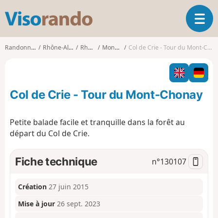
V
O
i
u
s
v
o
Randonnées
Rhône-Alpes
Rhône
Monsols
Col de Crie - Tour du Mont-Chonay
r
r
i
a
r
n
l
d
Col de Crie - Tour du Mont-Chonay
a
o
n
a
Petite balade facile et tranquille dans la forêt au
v
départ du Col de Crie.
i
g
a
Fiche technique
n°
130107
t
i
o
Création
27 juin 2015
n
Mise à jour
26 sept. 2023