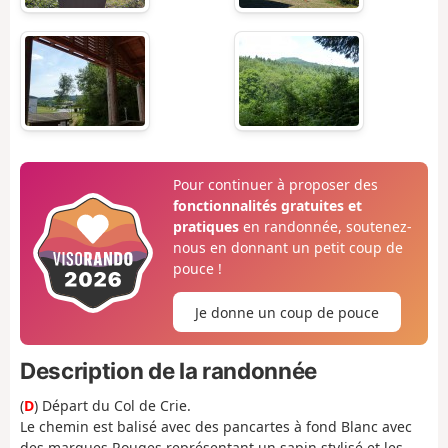
Pour continuer à proposer des
fonctionnalités gratuites et
pratiques
en randonnée, soutenez-
nous en donnant un petit coup de
pouce !
Je donne un coup de pouce
Description de la randonnée
(
D
) Départ du Col de Crie.
Le chemin est balisé avec des pancartes à fond Blanc avec
des marques Rouges représentant un sapin stylisé et les