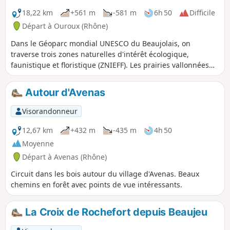
18,22 km
+561 m
-581 m
6h 50
Difficile
Départ à Ouroux (Rhône)
Dans le Géoparc mondial UNESCO du Beaujolais, on
traverse trois zones naturelles d'intérêt écologique,
faunistique et floristique (ZNIEFF). Les prairies vallonnées
du bocage du Beaujolais Vert sont surmontées par des
collines de résineux. Les villages et hameaux traversés
Autour d'Avenas
offrent un patrimoine architectural typique. Cette étape
s'achève sur un panorama qui va des chaînons du Jura aux
Visorandonneur
Alpes (Mont Blanc) face aux Roches de Solutré et de
Vergisson classées Grand Site de France.
12,67 km
+432 m
-435 m
4h 50
Moyenne
Départ à Avenas (Rhône)
Circuit dans les bois autour du village d'Avenas. Beaux
chemins en forêt avec points de vue intéressants.
La Croix de Rochefort depuis Beaujeu