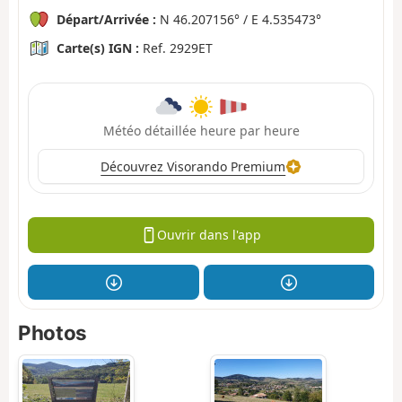
Départ/Arrivée :
N 46.207156° / E 4.535473°
Carte(s) IGN :
Ref. 2929ET
Météo détaillée heure par heure
Découvrez Visorando Premium
Ouvrir dans l'app
Photos