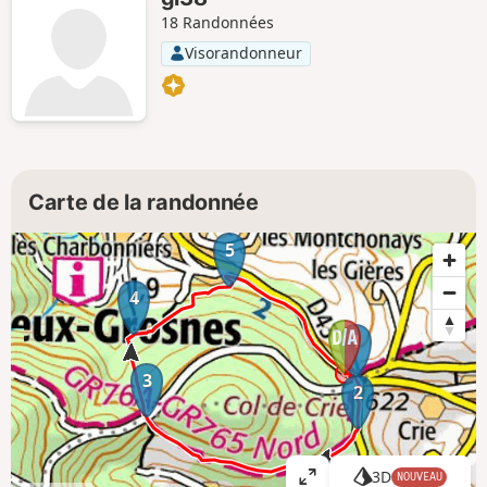
18 Randonnées
Visorandonneur
Carte de la randonnée
5
4
1
3
2
3D
NOUVEAU
A