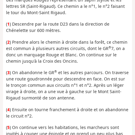
lettres SR (Saint-Rigaud). Ce chemin a le n°1, le n°2 faisant
le tour du Mont-Saint Rigaud.
(
1
) Descendre par la route D23 dans la direction de
Chénelette sur 600 mètres.
(
2
) Prendre alors le chemin à droite dans la forêt, ce chemin
®
est commun à plusieurs autres circuits, dont le GR
7, on a
donc un marquage Rouge et Blanc. On continue sur le
chemin jusqu'à la Croix des Oncins.
®
(
3
) On abandonne le GR
et les autres parcours. On traverse
une route goudronnée pour descendre en face. On est sur
le tronçon commun aux circuits n°1 et n°2. Après un léger
virage à droite, on a une vue à gauche sur le Mont Saint-
Rigaud surmonté de son antenne.
(
4
) Ensuite on tourne franchement à droite et on abandonne
le circuit n°2.
(
5
) On continue vers les habitations, les marcheurs sont
invités à couper une épingle et on prend un peu plus bas