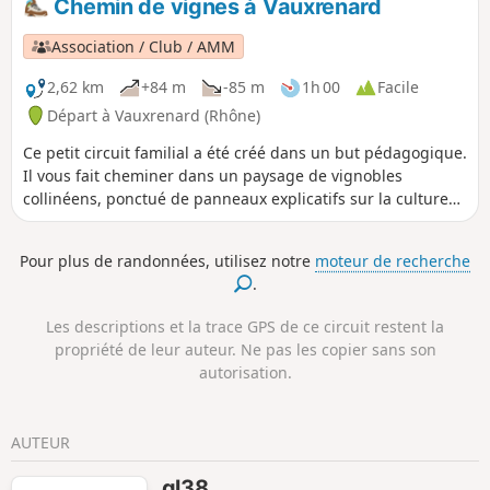
Chemin de vignes à Vauxrenard
Association / Club / AMM
2,62 km
+84 m
-85 m
1h 00
Facile
Départ à Vauxrenard (Rhône)
Ce petit circuit familial a été créé dans un but pédagogique.
Il vous fait cheminer dans un paysage de vignobles
collinéens, ponctué de panneaux explicatifs sur la culture
de la vigne. Avec une vue splendide sur la vallée de la
Saône, il serpente à la limite de la vigne, entre prairies et
Pour plus de randonnées, utilisez notre
moteur de recherche
forêts. L'abandon de la culture du vignoble sur les pentes
.
les plus raides permet de découvrir la végétation pionnière,
très diversifiée, qui occupe, désormais, les parcelles.
Les descriptions et la trace GPS de ce circuit restent la
propriété de leur auteur. Ne pas les copier sans son
autorisation.
AUTEUR
gl38