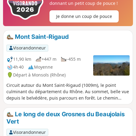
donnant un petit coup de pouce !
Je donne un coup de pouce
Mont Saint-Rigaud
Visorandonneur
11,90 km
+447 m
-455 m
4h 40
Moyenne
Départ à Monsols (Rhône)
Circuit autour du Mont Saint-Rigaud (1009m), le point
culminant du département du Rhône. Au sommet, belle vue
depuis le belvédère, puis parcours en forêt. Le chemin
emprunte l'ancienne voie ferrée du petit train et passe sur
le viaduc du Châtelard.
Le long de deux Grosnes du Beaujolais
Vert
Visorandonneur