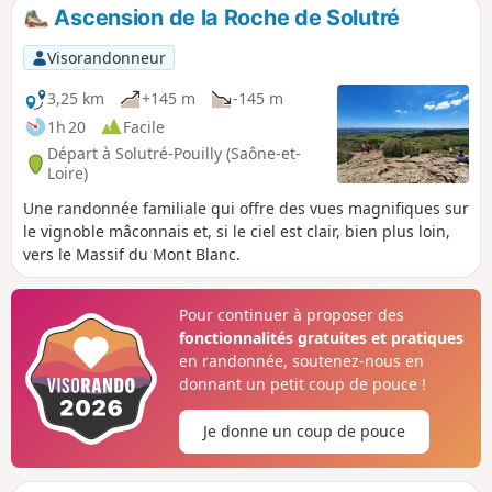
Ascension de la Roche de Solutré
Visorandonneur
3,25 km
+145 m
-145 m
1h 20
Facile
Départ à Solutré-Pouilly (Saône-et-
Loire)
Une randonnée familiale qui offre des vues magnifiques sur
le vignoble mâconnais et, si le ciel est clair, bien plus loin,
vers le Massif du Mont Blanc.
Pour continuer à proposer des
fonctionnalités gratuites et pratiques
en randonnée, soutenez-nous en
donnant un petit coup de pouce !
Je donne un coup de pouce