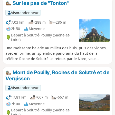
Sur les pas de "Tonton"
Visorandonneur
7,03 km
+288 m
-286 m
2h 50
Moyenne
Départ à Solutré-Pouilly (Saône-et-
Loire)
Une ravissante balade au milieu des buis, puis des vignes,
avec en prime, un splendide panorama du haut de la
célèbre Roche de Solutré.Le retour, par le Nord, vous
permet de sortir du chemin officiel et de son flot
touristique. Il n'est plus possible de garer son véhicule sur
Mont de Pouilly, Roches de Solutré et de
le parking de départ de la balade. Il y a d'autres possibilités
Vergisson
au dessus.
Visorandonneur
17,81 km
+667 m
-667 m
7h 00
Moyenne
Départ à Solutré-Pouilly (Saône-et-
Loire)