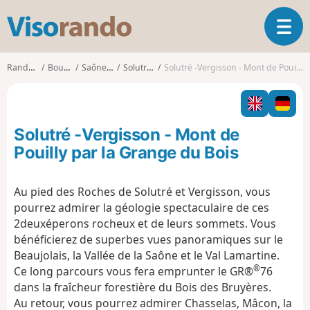
V
O
i
u
s
v
o
Randonnées
Bourgogne
Saône-et-Loire
Solutré-Pouilly
Solutré -Vergisson - Mont de Pouilly par la Grange du Bois
r
r
i
a
r
n
l
d
Solutré -Vergisson - Mont de
a
o
n
Pouilly par la Grange du Bois
a
v
Au pied des Roches de Solutré et Vergisson, vous
i
pourrez admirer la géologie spectaculaire de ces
g
a
2deuxéperons rocheux et de leurs sommets. Vous
t
bénéficierez de superbes vues panoramiques sur le
i
Beaujolais, la Vallée de la Saône et le Val Lamartine.
o
®
Ce long parcours vous fera emprunter le GR®
76
n
dans la fraîcheur forestière du Bois des Bruyères.
Au retour, vous pourrez admirer Chasselas, Mâcon, la