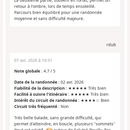
La deuxième partie, souvent en fortêt, permet un
retour à l'ombre, lors de temps ensoleillé.
Parcours bien équilibré pour une randonnée
moyenne et sans difficulté majeure.
rdub
07 avr. 2026 à 10:31
Note globale
:
4.7
/
5
Date de la randonnée
: 02 avr. 2026
Fiabilité de la description
: ★★★★★ Très bien
Facilité à suivre l'itinéraire
: ★★★★★ Très bien
Intérêt du circuit de randonnée
: ★★★★☆ Bien
Circuit très fréquenté
: Non
Très belle balade, sans grande difficulté, qui
permet d'atteindre, en boucle, plusieurs "sommets"
(tout est relatif...
) autour de Solutré-Pouilly. Par