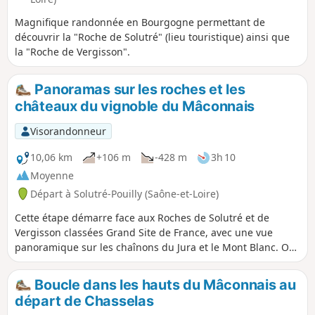
Magnifique randonnée en Bourgogne permettant de
découvrir la "Roche de Solutré" (lieu touristique) ainsi que
la "Roche de Vergisson".
Panoramas sur les roches et les
châteaux du vignoble du Mâconnais
Visorandonneur
10,06 km
+106 m
-428 m
3h 10
Moyenne
Départ à Solutré-Pouilly (Saône-et-Loire)
Cette étape démarre face aux Roches de Solutré et de
Vergisson classées Grand Site de France, avec une vue
panoramique sur les chaînons du Jura et le Mont Blanc. On
traverse deux zones naturelles d'intérêt écologique,
faunistique et floristique (ZNIEFF) et des vignobles
Boucle dans les hauts du Mâconnais au
renommés (Pouilly-Fuissé, Pouilly-Vinzelles) où l'on domine
départ de Chasselas
les châteaux de Chasselas et de Vinzelles.