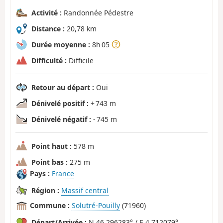
Activité :
Randonnée Pédestre
Distance :
20,78 km
Durée moyenne :
8h 05
Difficulté :
Difficile
Retour au départ :
Oui
Dénivelé positif :
+ 743 m
Dénivelé négatif :
- 745 m
Point haut :
578 m
Point bas :
275 m
Pays :
France
Région :
Massif central
Commune :
Solutré-Pouilly
(71960)
Départ/Arrivée :
N 46.296283° / E 4.712079°