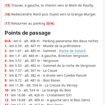
(
15
) Trouver, à gauche, le chemin vers le Mont de Pouilly.
(
16
) Redescendre Nord puis Ouest vers la Grange Murger.
(
17
) Retourner au parking (
D/A
).
Points de passage
D/A
: km 0 - alt. 408 m - Parking panorama des deux roches
1
: km 0.59 - alt. 407 m - Musée de la préhistoire
2
: km 1.67 - alt. 485 m - Sommet -
Roche de Solutré
3
: km 1.9 - alt. 464 m - A gauche, direction Vergisson
4
: km 3.57 - alt. 307 m - Vergisson
5
: km 5.53 - alt. 482 m - Sommet de la roche de Vergisson
6
: km 7.37 - alt. 301 m - La Couze
7
: km 8.77 - alt. 382 m - A droite vers Combe Poncet
8
: km 9.72 - alt. 481 m - Bois Rosier
9
: km 11.36 - alt. 554 m - La Creuse du Vernay
10
: km 13 - alt. 524 m - La Grange du Bois
11
: km 16.06 - alt. 426 m - Croisement D31
12
: km 16.68 - alt. 409 m - A gauche vers le Bois Denis
13
: km 17.17 - alt. 417 m - Bois Denis