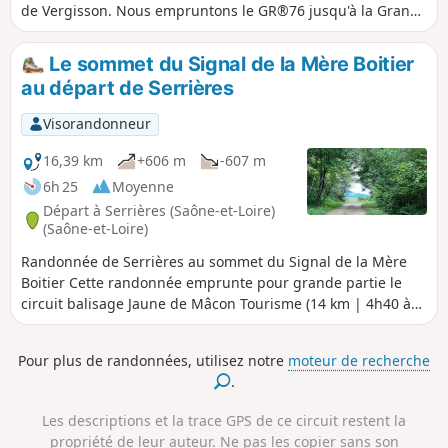
de Vergisson. Nous empruntons le GR®76 jusqu'à la Grange
du Bois. Puis nous redescendrons sur les bords de la Petite
Grosne en direction de Burnaizé et les Guèrins. Nous
Le sommet du Signal de la Mère Boitier
remontons vers la Fontaine Marguerite sur le versant Nord-
au départ de Serrières
Est de la Mère Boitier. Le retour par le hameau des
Provenchères et les Monterrains nous offrent de très belles
Visorandonneur
vues.
16,39 km
+606 m
-607 m
6h 25
Moyenne
Départ à Serrières (Saône-et-Loire)
(Saône-et-Loire)
Randonnée de Serrières au sommet du Signal de la Mère
Boitier Cette randonnée emprunte pour grande partie le
circuit balisage Jaune de Mâcon Tourisme (14 km | 4h40 à
pied), téléchargeable ici et pour une autre partie le circuit
des Crêtes, balisé en Bleu de la Mère Boitier au hameau Les
Pour plus de randonnées, utilisez notre
moteur de recherche
Guérins.
.
Les descriptions et la trace GPS de ce circuit restent la
propriété de leur auteur. Ne pas les copier sans son