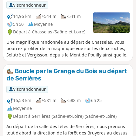
Visorandonneur
14,96 km
+544 m
-541 m
5h 50
Moyenne
Départ à Chasselas (Saône-et-Loire)
Une magnifique randonnée au départ de Chasselas. Vous
pourrez profiter de la magnifique vue sur les deux roches,
Solutré et Vergisson, depuis le Mont de Pouilly ainsi que les
beaux chemins de la grange du bois. Vous découvrirez le
paysage viticole ainsi que les champs et forêts de la région
Boucle par la Grange du Bois au départ
avec la Grange du Bois. Une randonnée sportive qui ravira
de Serrières
les amoureux du grand air.
Visorandonneur
16,53 km
+581 m
-588 m
6h 25
Moyenne
Départ à Serrières (Saône-et-Loire) (Saône-et-Loire)
Au départ de la salle des fêtes de Serrières, nous prenons
tout d'abord la direction de la forêt des Bruyères au dessus