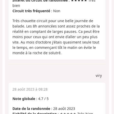
Intérêt du circuit de randonnée
: ★★★★★ Très
bien
Circuit très fréquenté
: Non
Très chouette circuit pour une belle journée de
balade. Les 8h annoncées sont assez proches de la
réalité en comptant de larges pauses. Ca peut être
moins pour ceux qui ont envie d'aller un peu plus
vite. Au mois d'octobre j'étais quasiment seule tout
le temps, en commençant tôt le matin on évite le
monde à la roche de solutré.
viry
28 août 2023 à 08:28
Note globale
:
4.7
/
5
Date de la randonnée
: 28 août 2023
Fiabilité de la description
: ★★★★★ Très bien