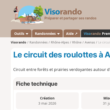
V
i
s
o
r
a
Outils
Randonnées
Aide ↗
Viso
rando
Pre
n
Visorando
Randonnées
Rhône-Alpes
Rhône
Avenas
Le circu
d
o
Le circuit des roulottes à
Circuit entre forêts et prairies verdoyantes autour d
Fiche technique
Création
Mis
3 mai 2026
31 j