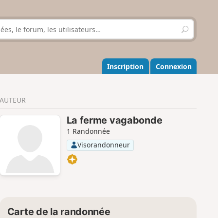
R
e
c
h
e
Inscription
Connexion
r
c
h
AUTEUR
e
r
La ferme vagabonde
1 Randonnée
Visorandonneur
Carte de la randonnée