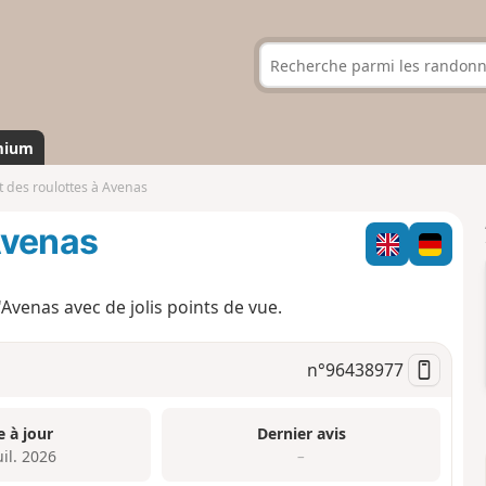
mium
it des roulottes à Avenas
 Avenas
'Avenas avec de jolis points de vue.
n°
96438977
e à jour
Dernier avis
uil. 2026
–