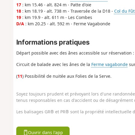
17
: km 15.46 - alt. 824 m - Patte d'oie
18
: km 18.19 - alt. 738 m - Traversée de la D18 -
Col du Fût
19
: km 19.9 - alt. 611 m - Les Combes
D/A
: km 20.25 - alt. 592 m - Ferme Vagabonde
Informations pratiques
Départ possible avec des ânes accessible sur réservation 
Circuit de balade avec les ânes de la
Ferme vagabonde
sur
(
11
) Possibilité de nuitée aux Folies de la Serve.
Soyez toujours prudent et prévoyant lors d'une randonnée. 
tenus responsables en cas d'accident ou de désagrément q
Les balisages GR® et PR® sont la propriété intellectuelle
Ouvrir dans l'app