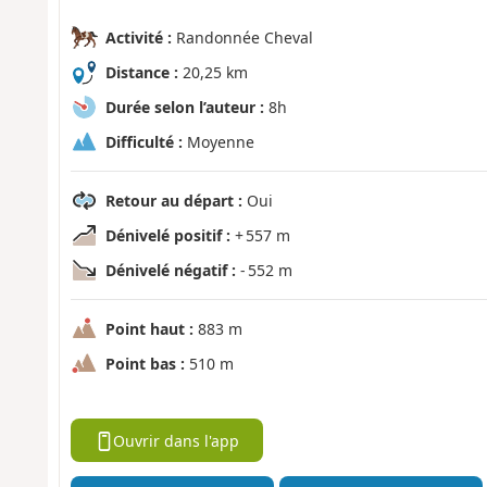
Activité :
Randonnée Cheval
Distance :
20,25 km
Durée selon l’auteur :
8h
Difficulté :
Moyenne
Retour au départ :
Oui
Dénivelé positif :
+ 557 m
Dénivelé négatif :
- 552 m
Point haut :
883 m
Point bas :
510 m
Ouvrir dans l'app