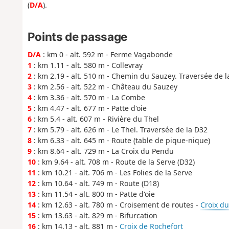
(
D/A
).
Points de passage
D/A
: km 0 - alt. 592 m - Ferme Vagabonde
1
: km 1.11 - alt. 580 m - Collevray
2
: km 2.19 - alt. 510 m - Chemin du Sauzey. Traversée de l
3
: km 2.56 - alt. 522 m - Château du Sauzey
4
: km 3.36 - alt. 570 m - La Combe
5
: km 4.47 - alt. 677 m - Patte d'oie
6
: km 5.4 - alt. 607 m - Rivière du Thel
7
: km 5.79 - alt. 626 m - Le Thel. Traversée de la D32
8
: km 6.33 - alt. 645 m - Route (table de pique-nique)
9
: km 8.64 - alt. 729 m - La Croix du Pendu
10
: km 9.64 - alt. 708 m - Route de la Serve (D32)
11
: km 10.21 - alt. 706 m - Les Folies de la Serve
12
: km 10.64 - alt. 749 m - Route (D18)
13
: km 11.54 - alt. 800 m - Patte d'oie
14
: km 12.63 - alt. 780 m - Croisement de routes -
Croix du
15
: km 13.63 - alt. 829 m - Bifurcation
16
: km 14.13 - alt. 881 m -
Croix de Rochefort