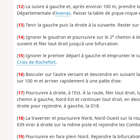
(
12
) La suivre à gauche et, après environ 100 m, prendre la
Départementale d'
Avenas
. Passer la table de pique-nique e
(
13
) Tenir la gauche puis la droite à la suivante. Rester su
e
(
14
) Ignorer le goudron et poursuivre sur le 2
chemin à dro
suivent et filer tout droit jusqu'à une bifurcation.
(
15
) Ignorer le premier départ à gauche et emprunter le s
Croix de Rochefort
.
(
16
) Basculer sur l'autre versant et descendre en suivant la
sur 100 m et arriver rapidement à une patte d'oie.
(
17
) Poursuivre à droite, à l'Est. À la route, filer tout dro
chemin à gauche, Nord-Est et continuer tout droit, en desce
droite pour rejoindre, à gauche, la D18.
(
18
) La traverser et poursuivre Nord, Nord-Ouest sur la rou
639 virer à droite sur la même piste et rejoindre les Comb
(
19
) Poursuivre en face plein Nord. Rejoindre la bifurcatio