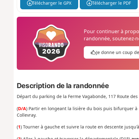
Télécharger le GPX
Télécharger le PDF
Pour continuer à prop
randonnée, soutenez-no
Je donne un coup d
Description de la randonnée
Départ du parking de la Ferme Vagabonde,
117 Route des
(
D/A
) Partir en longeant la lisière du bois puis bifurquer 
Collevray.
(
1
) Tourner à gauche et suivre la route en descente jusqu'à
(
2
) Aller à gauche et traverser la départementale (D18)
ave