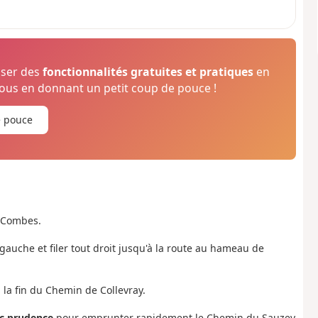
oser des
fonctionnalités gratuites et pratiques
en
us en donnant un petit coup de pouce !
e pouce
 Combes.
à gauche et filer tout droit jusqu'à la route au hameau de
 la fin du Chemin de Collevray.
c prudence
pour emprunter rapidement le Chemin du Sauzey