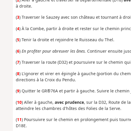
à droite.
(
3
) Traverser le Sauzey avec son château et tournant à droit
(
4
) À la Combe, partir à droite et rester sur le chemin princ
(
5
) Tenir la droite et rejoindre le Ruisseau du Thel.
(
6
)
En profiter pour abreuver les ânes.
Continuer ensuite jus
(
7
) Traverser la route (D32) et poursuivre sur le chemin qu
(
8
) L'ignorer et virer en épingle à gauche (portion du chem
directions à la Croix du Pendu.
(
9
) Quitter le GR®76A et partir à gauche. Suivre le chemin
(
10
) Aller à gauche,
avec prudence
, sur la D32, Route de l
atteindre les chambres d'hôtes des Folies de la Serve.
(
11
) Poursuivre sur le chemin en prolongement puis tourner
D18E.