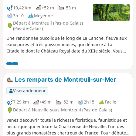
10,42 km
+52 m
-53 m
3h 10
Moyenne
Départ à Montreuil (Pas-de-Calais)
(Pas-de-Calais)
Une randonnée bucolique le long de La Canche, fleuve aux
eaux pures et très poissonneuses, qui démarre à La
Citadelle dont le Château Royal date du XIIIe siècle. Vous
commencerez par longer les remparts. Vous passerez par
les marais et vous flânerez au bord de La Canche. Vous
croiserez peut-être des pêcheurs ou des sportifs
s'entraînant au club de Canoë-Kayak.
Les remparts de Montreuil-sur-Mer
Visorandonneur
7,29 km
+49 m
-52 m
2h 15
Facile
Départ à Neuville-sous-Montreuil (Pas-de-Calais)
Venez découvrir toute la richesse floristique, faunistique et
historique qui entoure la Chartreuse de Neuville, l'un des
plus grands monastères chartreux de France. Pour débuter