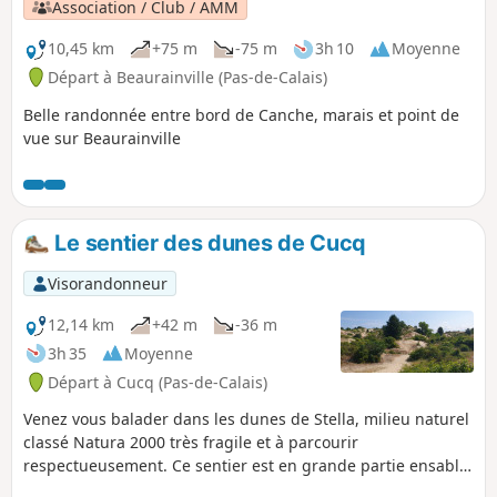
Neuville.Retrouvez les horaires d'ouverture au public et les
Association / Club / AMM
actualités sur le site de la Chartreuse.
10,45 km
+75 m
-75 m
3h 10
Moyenne
Départ à Beaurainville (Pas-de-Calais)
Belle randonnée entre bord de Canche, marais et point de
vue sur Beaurainville
Le sentier des dunes de Cucq
Visorandonneur
12,14 km
+42 m
-36 m
3h 35
Moyenne
Départ à Cucq (Pas-de-Calais)
Venez vous balader dans les dunes de Stella, milieu naturel
classé Natura 2000 très fragile et à parcourir
respectueusement. Ce sentier est en grande partie ensablé.
Vous découvrirez les trois types de dunes (embryonnaires,