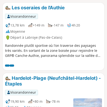
Les oseraies de l'Authie
Visorandonneur
13,78 km
+149 m
-147 m
4h 20
Moyenne
Départ à Labroye (Pas-de-Calais)
Randonnée plutôt sportive où l'on traverse des paysages
très variés. En sortant de la zone boisée pour rejoindre le
GRP® Canche-Authie, panorama splendide sur la vallée de
l'Authie.
Hardelot-Plage (Neufchâtel-Hardelot) -
Étaples
Visorandonneur
19,90 km
+80 m
-78 m