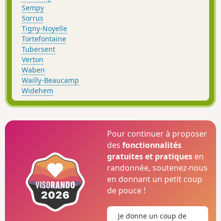
Sempy
Sorrus
Tigny-Noyelle
Tortefontaine
Tubersent
Verton
Waben
Wailly-Beaucamp
Widehem
Pour continuer à proposer
des
fonctionnalités
gratuites et pratiques
en
randonnée, soutenez-nous
en donnant un petit coup
de pouce !
Je donne un coup de