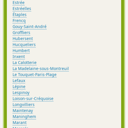
Estrée
Estréelles
Étaples
Frencq
Gouy-Saint-André
Groffliers
Hubersent
Hucqueliers
Humbert
Inxent
La Calotterie
La Madelaine-sous-Montreuil
Le Touquet-Paris-Plage
Lefaux
Lépine
Lespinoy
Loison-sur-Créquoise
Longvilliers
Maintenay
Maninghem
Marant