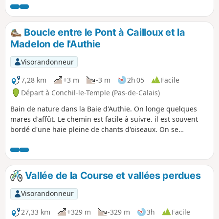
blanches et grises) avec de jolis panoramas en haut de
celles-ci. Vous longerez la mer et découvrirez le Bois Joly.
Très belle randonnée malgré tout un peu physique.
Boucle entre le Pont à Cailloux et la
Madelon de l'Authie
Visorandonneur
7,28 km
+3 m
-3 m
2h 05
Facile
Départ à Conchil-le-Temple (Pas-de-Calais)
Bain de nature dans la Baie d'Authie. On longe quelques
mares d'affût. Le chemin est facile à suivre. il est souvent
bordé d'une haie pleine de chants d'oiseaux. On se
rapproche souvent de l'Authie et de ses méandres
Vallée de la Course et vallées perdues
Visorandonneur
27,33 km
+329 m
-329 m
3h
Facile