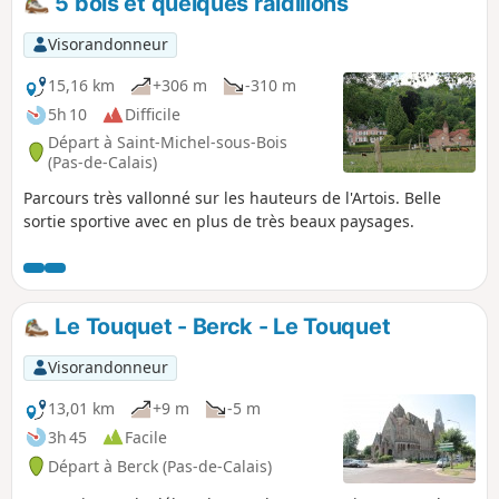
5 bois et quelques raidillons
Visorandonneur
15,16 km
+306 m
-310 m
5h 10
Difficile
Départ à Saint-Michel-sous-Bois
(Pas-de-Calais)
Parcours très vallonné sur les hauteurs de l'Artois. Belle
sortie sportive avec en plus de très beaux paysages.
Le Touquet - Berck - Le Touquet
Visorandonneur
13,01 km
+9 m
-5 m
3h 45
Facile
Départ à Berck (Pas-de-Calais)