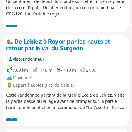
Un sentiment de début du monde sur cette immense plage
de la côte d'opale. Un aller en bus, un retour à pied par le
GR®120. Un véritable régal.
De Lebiez à Royon par les hauts et
retour par le val du Surgeon
Visorandonneur
7,80 km
+118 m
-113 m
2h 35
Moyenne
Départ à Lebiez (Pas-de-Calais)
Cette randonnée partant de la Mairie-École de Lebiez, visite
la partie basse du village avant de grimper sur la partie
haute par le petit chemin communal de "La Voyette". Passez
par un petit arrêt à la Chapelle Saint-Hubert. Puis le chemin
redescend ensuite sur Royon où il retraverse la Créquoise
pour remonter en rive droite vers l'orée de la Forêt de