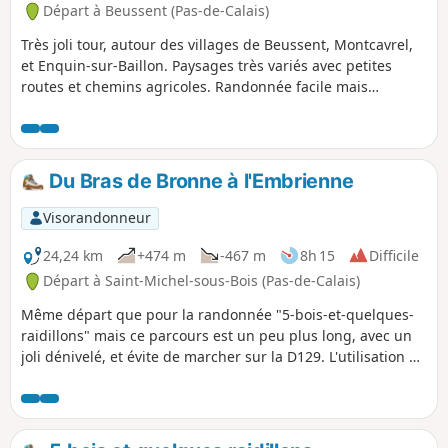
Départ à Beussent (Pas-de-Calais)
Très joli tour, autour des villages de Beussent, Montcavrel,
et Enquin-sur-Baillon. Paysages très variés avec petites
routes et chemins agricoles. Randonnée facile mais
sportive. Vous aurez la chance de voir différents aspects de
la vallée de la Course, avec ses cressonnières encore en
activité. Halte pique-nique agréable à Enquin sur Baillon
(table ombragée) ou Beussent, près de la rivière. Le départ
Du Bras de Bronne à l'Embrienne
se fait d'Enquinehaut car la descente sur la Course est
splendide. Vous verrez de jolies vallées perdues.
Visorandonneur
24,24 km
+474 m
-467 m
8h 15
Difficile
Départ à Saint-Michel-sous-Bois (Pas-de-Calais)
Même départ que pour la randonnée "5-bois-et-quelques-
raidillons" mais ce parcours est un peu plus long, avec un
joli dénivelé, et évite de marcher sur la D129. L'utilisation de
l'appli me semble indispensable d'autant que le balisage du
GR® est des plus discret (à se demander si ce mythique
GR® existe toujours ?).