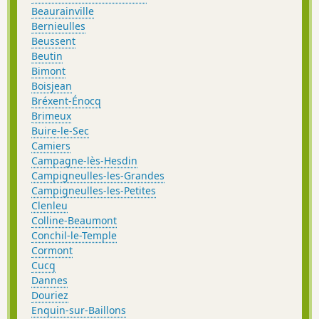
Beaurainville
Bernieulles
Beussent
Beutin
Bimont
Boisjean
Bréxent-Énocq
Brimeux
Buire-le-Sec
Camiers
Campagne-lès-Hesdin
Campigneulles-les-Grandes
Campigneulles-les-Petites
Clenleu
Colline-Beaumont
Conchil-le-Temple
Cormont
Cucq
Dannes
Douriez
Enquin-sur-Baillons