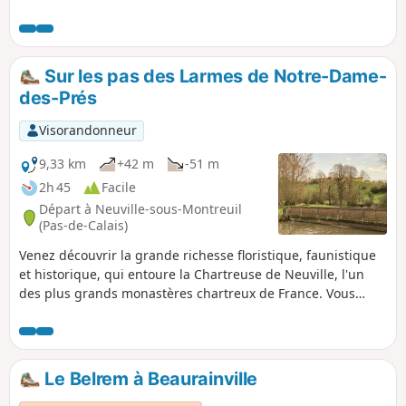
ou conclure votre randonnée, vous serez chaleureusement
accueilli pour une visite du monastère et des jardins de la
Chartreuse de Neuville. Retrouvez les horaires d'ouverture
au public et les actualités sur notre site
Sur les pas des Larmes de Notre-Dame-
des-Prés
Visorandonneur
9,33 km
+42 m
-51 m
2h 45
Facile
Départ à Neuville-sous-Montreuil
(Pas-de-Calais)
Venez découvrir la grande richesse floristique, faunistique
et historique, qui entoure la Chartreuse de Neuville, l'un
des plus grands monastères chartreux de France. Vous
trouverez le long de votre parcours les ingrédients de la
recette des Larmes-de-Notre-Dame-des-Prés, liqueur
traditionnellement élaborée par les moines.Pour débuter ou
conclure votre randonnée , vous serez chaleureusement
Le Belrem à Beaurainville
accueilli pour une visite de la Chartreuse de