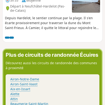
5h 55
Moyenne
Départ à Neufchâtel-Hardelot (Pas-
de-Calais)
Depuis Hardelot, le sentier continue par la plage. Il s'en
écarte provisoirement pour traverser la dune du Mont
Saint-Frieux. À Camier, il quitte le littoral pour rejoindre le
sentier qui traverse la Réserve Naturelle de la Baie de
Canche avec au passage un beau point de vue sur la baie. Il
redescend ensuite pour gagner l'estuaire de la Canche que
l'on remonte jusqu'à Étaples.
Plus de circuits de randonnée Écuires
Découvrez aussi les circuits de randonnée des communes
à proximité
Airon-Notre-Dame
Airon-Saint-Vaast
Aix-en-Issart
Alette
Attin
Beaumerie-Saint-Martin