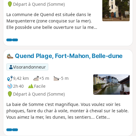
Départ à Quend (Somme)
La commune de Quend est située dans le
Marquenterre (zone conquise sur la mer).
Elle possède une belle ouverture sur la mer
par Quend-plage : vaste plage où se
pratique le char à voile. Elle comprend
également de nombreux hameaux qui en
font une des communes les plus étendues
Quend Plage, Fort-Mahon, Belle-dune
de l'arrondissement d'Abbeville.
Visorandonneur
9,42 km
+5 m
-5 m
2h 40
Facile
Départ à Quend (Somme)
La baie de Somme c'est magnifique. Vous voulez voir les
phoques, faire du char à voile, monter à cheval sur le sable.
Vous aimez la mer, les dunes, les sentiers... Cette
randonnée est pour vous.