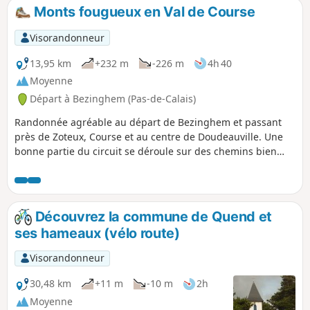
Monts fougueux en Val de Course
Visorandonneur
13,95 km
+232 m
-226 m
4h 40
Moyenne
Départ à Bezinghem (Pas-de-Calais)
Randonnée agréable au départ de Bezinghem et passant
près de Zoteux, Course et au centre de Doudeauville. Une
bonne partie du circuit se déroule sur des chemins bien
entretenus. Il alterne entre campagne et petit village, ainsi
que traversée de Doudeauville, sur une route qui longe
agréablement la Course. Les monts apportent un dénivelé
raisonnable à cette randonnée familiale.
Découvrez la commune de Quend et
ses hameaux (vélo route)
Visorandonneur
30,48 km
+11 m
-10 m
2h
Moyenne