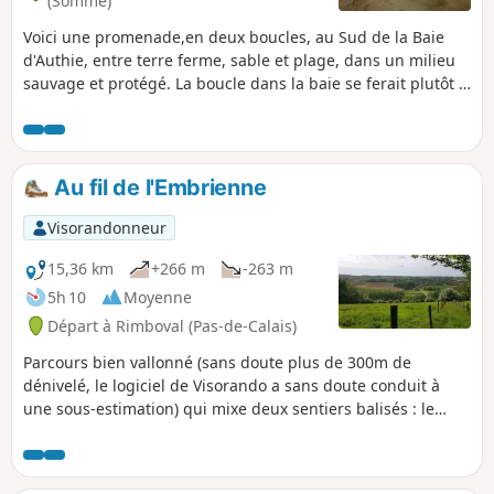
(Somme)
Voici une promenade,en deux boucles, au Sud de la Baie
d'Authie, entre terre ferme, sable et plage, dans un milieu
sauvage et protégé. La boucle dans la baie se ferait plutôt à
marée descendante, c'est mieux pour marcher dans le sable
mouillé ! Application Visorando utile pour suivre la première
boucle.
Au fil de l'Embrienne
Visorandonneur
15,36 km
+266 m
-263 m
5h 10
Moyenne
Départ à Rimboval (Pas-de-Calais)
Parcours bien vallonné (sans doute plus de 300m de
dénivelé, le logiciel de Visorando a sans doute conduit à
une sous-estimation) qui mixe deux sentiers balisés : le
sentier du Mont Caudron à Rimboval et le sentier de la
Neuvaine à Embry. Après un départ en forêt, on termine sur
le plateau au milieu des cultures.