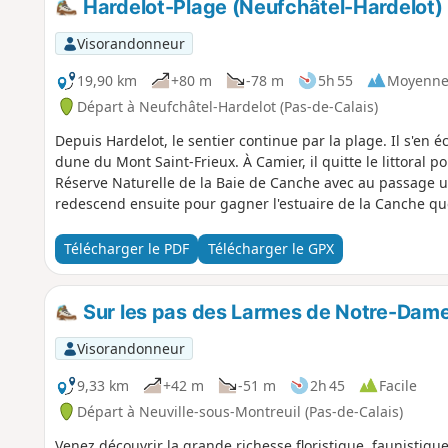
Hardelot-Plage (Neufchâtel-Hardelot) 
Visorandonneur
19,90 km
+80 m
-78 m
5h 55
Moyenn
Départ à Neufchâtel-Hardelot (Pas-de-Calais)
Depuis Hardelot, le sentier continue par la plage. Il s'en 
dune du Mont Saint-Frieux. À Camier, il quitte le littoral po
Réserve Naturelle de la Baie de Canche avec au passage un
redescend ensuite pour gagner l'estuaire de la Canche que
Télécharger le PDF
Télécharger le GPX
Sur les pas des Larmes de Notre-Dam
Visorandonneur
9,33 km
+42 m
-51 m
2h 45
Facile
Départ à Neuville-sous-Montreuil (Pas-de-Calais)
Venez découvrir la grande richesse floristique, faunistique