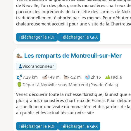
de Neuville, l'un des plus grands monastères chartreux de
parcours les ingrédients de la recette des Larmes-de-Not
traditionnellement élaborée par les moines.Pour débuter 
chaleureusement accueilli pour une visite de la Chartreus
d'ouverture au public et les actualités sur le site de la Cha
Télécharger le PDF
Télécharger le GPX
Les remparts de Montreuil-sur-Mer
Visorandonneur
7,29 km
+49 m
-52 m
2h 15
Facile
Départ à Neuville-sous-Montreuil (Pas-de-Calais)
Venez découvrir toute la richesse floristique, faunistique 
plus grands monastères chartreux de France. Pour débute
accueilli pour une visite du monastère et des jardins de l
au public et les actualités sur notre site
Télécharger le PDF
Télécharger le GPX