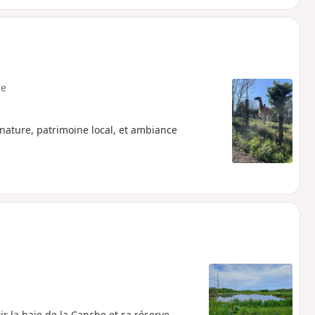
e
ature, patrimoine local, et ambiance
 la baie de la Canche et sa réserve