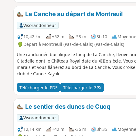
La Canche au départ de Montreuil
Visorandonneur
10,42 km
+52 m
-53 m
3h 10
Moyenn
Départ à Montreuil (Pas-de-Calais) (Pas-de-Calais)
Une randonnée bucolique le long de La Canche, fleuve aux
Citadelle dont le Château Royal date du XIIIe siècle. Vou
marais et vous flânerez au bord de La Canche. Vous croise
club de Canoë-Kayak.
Télécharger le PDF
Télécharger le GPX
Le sentier des dunes de Cucq
Visorandonneur
12,14 km
+42 m
-36 m
3h 35
Moyenn