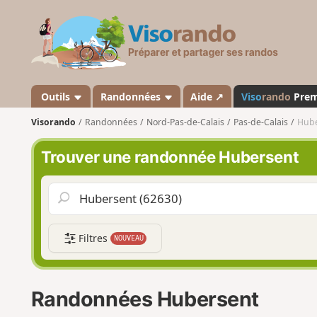
V
i
s
o
r
a
Outils
Randonnées
Aide ↗
Viso
rando
Pre
n
Visorando
Randonnées
Nord-Pas-de-Calais
Pas-de-Calais
Hube
d
o
Trouver une randonnée Hubersent
Filtres
NOUVEAU
Randonnées Hubersent