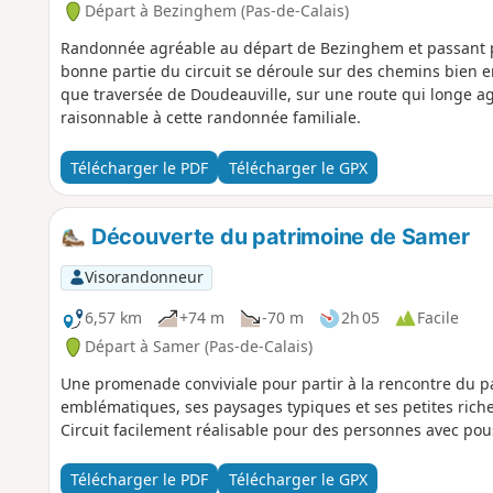
Départ à Bezinghem (Pas-de-Calais)
Randonnée agréable au départ de Bezinghem et passant pr
bonne partie du circuit se déroule sur des chemins bien en
que traversée de Doudeauville, sur une route qui longe a
raisonnable à cette randonnée familiale.
Télécharger le PDF
Télécharger le GPX
Découverte du patrimoine de Samer
Visorandonneur
6,57 km
+74 m
-70 m
2h 05
Facile
Départ à Samer (Pas-de-Calais)
Une promenade conviviale pour partir à la rencontre du pa
emblématiques, ses paysages typiques et ses petites riches
Circuit facilement réalisable pour des personnes avec pou
Télécharger le PDF
Télécharger le GPX