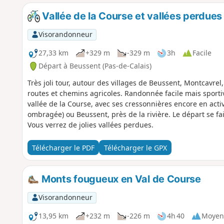
Vallée de la Course et vallées perdues
Visorandonneur
27,33 km
+329 m
-329 m
3h
Facile
Départ à Beussent (Pas-de-Calais)
Très joli tour, autour des villages de Beussent, Montcavrel,
routes et chemins agricoles. Randonnée facile mais sportiv
vallée de la Course, avec ses cressonnières encore en acti
ombragée) ou Beussent, près de la rivière. Le départ se fa
Vous verrez de jolies vallées perdues.
Télécharger le PDF
Télécharger le GPX
Monts fougueux en Val de Course
Visorandonneur
13,95 km
+232 m
-226 m
4h 40
Moyen