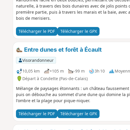
naturelle, à travers des bois dunaires avec de jolis points
première partie, puis à travers les marais et la baie, avec 
bois de merisiers.
Télécharger le PDF
Télécharger le GPX
Entre dunes et forêt à Écault
Visorandonneur
10,05 km
+105 m
-99 m
3h 10
Moyenn
Départ à Condette (Pas-de-Calais)
Mélange de paysages étonnants : un château faussement mé
puis on débouche au sommet d'une dune qui domine la pla
l'ombre et la plage pour pique-niquer.
Télécharger le PDF
Télécharger le GPX