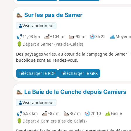
Sur les pas de Samer
Visorandonneur
11,03 km
+104 m
-95 m
3h 25
Moyenn
Départ à Samer (Pas-de-Calais)
Des paysages variés, au cœur de la campagne de Samer : n
bucolique sont au rendez-vous.
Télécharger le PDF
Télécharger le GPX
La Baie de la Canche depuis Camiers
Visorandonneur
6,58 km
+87 m
-87 m
2h 10
Facile
Départ à Camiers (Pas-de-Calais)
Randonnée facile en deux boucles, permettant de découvrir