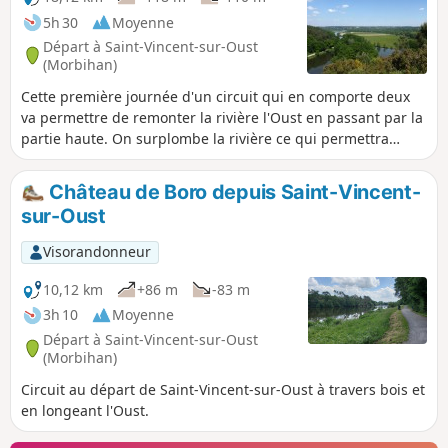
5h 30
Moyenne
Départ à Saint-Vincent-sur-Oust
(Morbihan)
Cette première journée d'un circuit qui en comporte deux
va permettre de remonter la rivière l'Oust en passant par la
partie haute. On surplombe la rivière ce qui permettra
d'avoir une très jolie vue sur l'île aux Pies. La fin sera plutôt
en forêt et prairies.
Château de Boro depuis Saint-Vincent-
sur-Oust
Visorandonneur
10,12 km
+86 m
-83 m
3h 10
Moyenne
Départ à Saint-Vincent-sur-Oust
(Morbihan)
Circuit au départ de Saint-Vincent-sur-Oust à travers bois et
en longeant l'Oust.