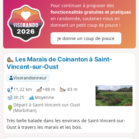
Pour continuer à proposer des
fonctionnalités gratuites et pratiques
en randonnée, soutenez-nous en
donnant un petit coup de pouce !
Je donne un coup de pouce
Les Marais de Coinanton à Saint-
Vincent-sur-Oust
Visorandonneur
11,22 km
+88 m
-83 m
3h 25
Moyenne
Départ à Saint-Vincent-sur-Oust
(Morbihan)
Très belle balade dans les environs de Saint-Vincent-sur-
Oust à travers les marais et les bois.