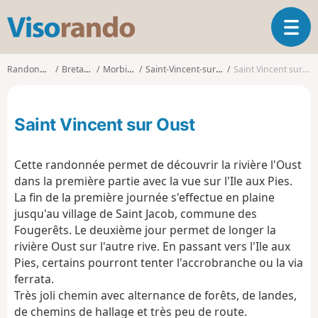
V
O
i
u
s
v
o
Randonnées
Bretagne
Morbihan
Saint-Vincent-sur-Oust
Saint Vincent sur Oust
r
r
i
a
r
n
Saint Vincent sur Oust
l
d
a
o
n
Cette randonnée permet de découvrir la rivière l'Oust
a
dans la première partie avec la vue sur l'Ile aux Pies.
v
La fin de la première journée s'effectue en plaine
i
g
jusqu'au village de Saint Jacob, commune des
a
Fougerêts. Le deuxième jour permet de longer la
t
rivière Oust sur l'autre rive. En passant vers l'Ile aux
i
Pies, certains pourront tenter l'accrobranche ou la via
o
ferrata.
n
Très joli chemin avec alternance de forêts, de landes,
de chemins de hallage et très peu de route.