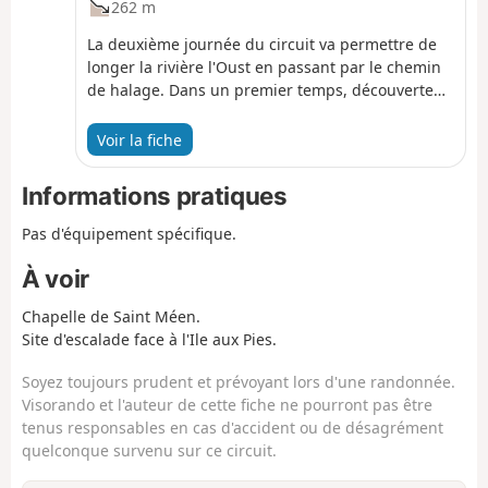
262 m
La deuxième journée du circuit va permettre de
longer la rivière l'Oust en passant par le chemin
de halage. Dans un premier temps, découverte
de la forêt avec ses vestiges de moulins, puis on
longe la rivière ce qui permettra de passer sur le
Voir la fiche
bord de l'Ile aux Pies. Retour à Saint-Vincent-sur-
Oust par la forêt.
Informations pratiques
Pas d'équipement spécifique.
À voir
Chapelle de Saint Méen.
Site d'escalade face à l'Ile aux Pies.
Soyez toujours prudent et prévoyant lors d'une randonnée.
Visorando et l'auteur de cette fiche ne pourront pas être
tenus responsables en cas d'accident ou de désagrément
quelconque survenu sur ce circuit.