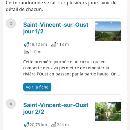
Cette randonnée se fait sur plusieurs jours, voici le
détail de chacun.
D
Saint-Vincent-sur-Oust
jour 1/2
18,12 km
118 m
110 m
Cette première journée d'un circuit qui en
comporte deux va permettre de remonter la
rivière l'Oust en passant par la partie haute. On
surplombe la rivière ce qui permettra d'avoir une
très jolie vue sur l'île aux Pies. La fin sera plutôt
Voir la fiche
en forêt et prairies.
A
Saint-Vincent-sur-Oust
jour 2/2
20,73 km
244 m