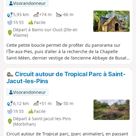
Visorandonneur
5,93 km
+74 m
-66 m
1h 55
Facile
Départ à Bains-sur-Oust (Ille-et-
Vilaine)
Cette petite boucle permet de profiter du panorama sur
l'Île-aux-Pies, puis d'aller à la recherche de la Chapelle
Saint-Méen, dernier vestige de l’ancienne Abbaye de Busal.
C’est un lieu de rencontre avec la nature, le silence et la
sérénité.
Circuit autour de Tropical Parc à Saint-
Jacut-les-Pins
Visorandonneur
6,12 km
+51 m
-50 m
1h 55
Facile
Départ à Saint-Jacut-les-Pins
(Morbihan)
Circuit autour de Tropical parc, (parc animalier), en passant