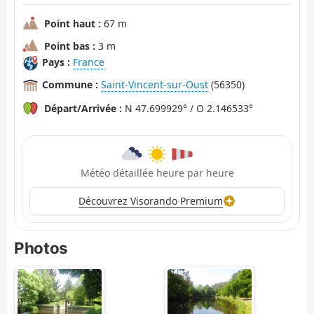
Point haut :
67 m
Point bas :
3 m
Pays :
France
Commune :
Saint-Vincent-sur-Oust
(56350)
Départ/Arrivée :
N 47.699929° / O 2.146533°
Météo détaillée heure par heure
Découvrez Visorando Premium
Photos