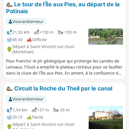
Le tour de l'Île aux Pies, au départ de la
Potinais
Visorandonneur
21,32 km
+150 m
-150 m
6h 30
Difficile
Départ à Saint-Vincent-sur-Oust
(Morbihan)
Pour franchir le pli géologique qui prolonge les Landes de
Lanvaux, l'Oust a entaillé le plateau rocheux pour se faufiler
dans la cluse de l'Île aux Pies. En amont, à la confluence de
l'Oust et de l'Aff, la plaine alluviale est tantôt asséchée,
tantôt couverte d'eau. Il faut choisir le bon moment pour y
Circuit la Roche du Theil par le canal
diriger ses pas. Un début de printemps semble la bonne
saison pour profiter pleinement des paysages
Visorandonneur
traversés...sans se mouiller les pieds.
7,54 km
+37 m
-35 m
2h 15
Facile
Départ à Saint-Vincent-sur-Oust