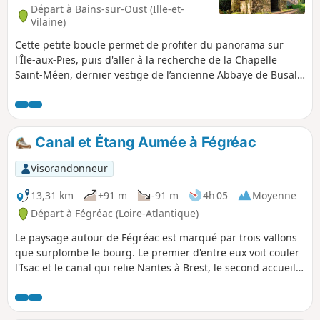
Départ à Bains-sur-Oust (Ille-et-
Vilaine)
Cette petite boucle permet de profiter du panorama sur
l'Île-aux-Pies, puis d'aller à la recherche de la Chapelle
Saint-Méen, dernier vestige de l’ancienne Abbaye de Busal.
C’est un lieu de rencontre avec la nature, le silence et la
sérénité.
Canal et Étang Aumée à Fégréac
Visorandonneur
13,31 km
+91 m
-91 m
4h 05
Moyenne
Départ à Fégréac (Loire-Atlantique)
Le paysage autour de Fégréac est marqué par trois vallons
que surplombe le bourg. Le premier d'entre eux voit couler
l'Isac et le canal qui relie Nantes à Brest, le second accueille
le ruisseau du Dréneuc et les marais qui le bordent, et le
troisième a été transformé en un grand étang qui
alimentait autrefois le Moulin Aumée. Tous convergent vers