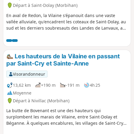
Départ à Saint-Dolay (Morbihan)
En aval de Redon, la Vilaine s'épanouit dans une vaste
vallée alluviale, qu'encadrent les coteaux de Saint-Dolay, au
sud et les derniers soubresauts des Landes de Lanvaux, au
nord. Le circuit proposé sillonne cette contrée où l'eau est
omniprésente et a façonné le paysage.
Les hauteurs de la Vilaine en passant
par Saint-Cry et Sainte-Anne
Visorandonneur
13,62 km
+190 m
-191 m
4h 25
Moyenne
Départ à Nivillac (Morbihan)
La butte de Bovenant est une des hauteurs qui
surplombent les marais de Vilaine, entre Saint-Dolay et
Béganne. À quelques encablures, les villages de Saint-Cry
et Sainte-Anne sont deux petits centres dont la vie s'articule