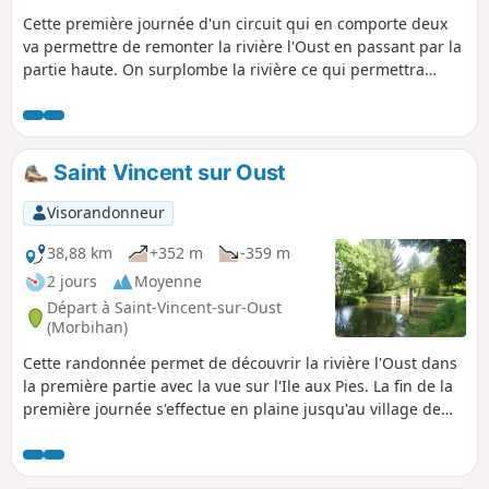
Cette première journée d'un circuit qui en comporte deux
va permettre de remonter la rivière l'Oust en passant par la
partie haute. On surplombe la rivière ce qui permettra
d'avoir une très jolie vue sur l'île aux Pies. La fin sera plutôt
en forêt et prairies.
Saint Vincent sur Oust
Visorandonneur
38,88 km
+352 m
-359 m
2 jours
Moyenne
Départ à Saint-Vincent-sur-Oust
(Morbihan)
Cette randonnée permet de découvrir la rivière l'Oust dans
la première partie avec la vue sur l'Ile aux Pies. La fin de la
première journée s'effectue en plaine jusqu'au village de
Saint Jacob, commune des Fougerêts. Le deuxième jour
permet de longer la rivière Oust sur l'autre rive. En passant
vers l'Ile aux Pies, certains pourront tenter l'accrobranche