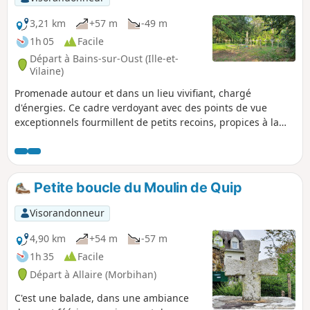
3,21 km
+57 m
-49 m
1h 05
Facile
Départ à Bains-sur-Oust (Ille-et-
Vilaine)
Promenade autour et dans un lieu vivifiant, chargé
d'énergies. Ce cadre verdoyant avec des points de vue
exceptionnels fourmillent de petits recoins, propices à la
méditation et à l'introspection. Avant de faire ce circuit,
bien lire le Nota Bene dans la rubrique "informations
pratiques".
Petite boucle du Moulin de Quip
Visorandonneur
4,90 km
+54 m
-57 m
1h 35
Facile
Départ à Allaire (Morbihan)
C'est une balade, dans une ambiance