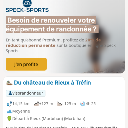
Besoin de renouveler votre 
équipement de randonnée ?
En tant qu’abonné Premium, profitez de
20% de
réduction permanente
sur la boutique en ligne Speck
Sports.
J'en profite
Du château de Rieux à Tréfin
Visorandonneur
14,15 km
+127 m
-125 m
4h 25
Moyenne
Départ à Rieux (Morbihan) (Morbihan)