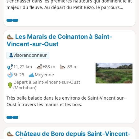
s'enchâsser dans les premières hauteurs qui dominent le lit
majeur du fleuve. Au départ du Petit Bézo, le parcours
permet d'abord de pérégriner jusqu'à la Butte du Tertre,
puis de contourner ensuite le marais pour revenir au
Moulin du Roho, là où la vallée se resserre. Le retour au
départ se fait en longeant l'autre rive de la zone humide.
Les Marais de Coinanton à Saint-
Vincent-sur-Oust
Visorandonneur
11,22 km
+88 m
-83 m
3h 25
Moyenne
Départ à Saint-Vincent-sur-Oust
(Morbihan)
Très belle balade dans les environs de Saint-Vincent-sur-
Oust à travers les marais et les bois.
Château de Boro depuis Saint-Vincent-