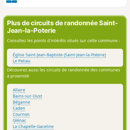
autour de leur chapelle respective. Plus au Nord, la Ruelmin
a quasiment les pieds dans l'eau. L'itinéraire proposé
permet de relier ces différents lieux à travers un paysage
vallonné qui alterne secteurs agricoles et parties boisées,
Plus de circuits de randonnée Saint-
avec l'eau en fil rouge.
Jean-la-Poterie
Consultez les points d'intérêts situés sur cette commune :
Église Saint-Jean-Baptiste (Saint-Jean-la-Poterie)
Le Patiau
Découvrez aussi les circuits de randonnée des communes
à proximité
Allaire
Bains-sur-Oust
Béganne
Caden
Cournon
Glénac
La Chapelle-Gaceline