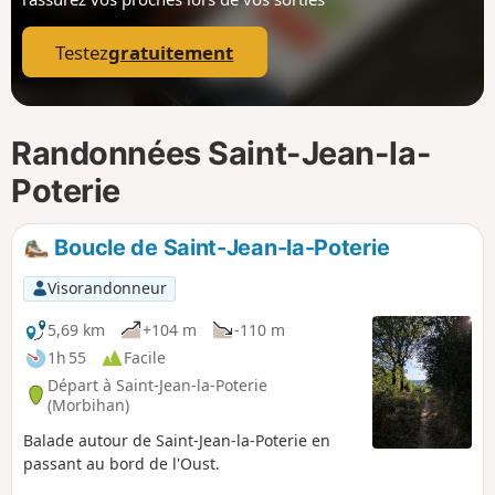
p
Testez
gratuitement
Randonnées Saint-Jean-la-
Poterie
Boucle de Saint-Jean-la-Poterie
Visorandonneur
5,69 km
+104 m
-110 m
1h 55
Facile
Départ à Saint-Jean-la-Poterie
(Morbihan)
Balade autour de Saint-Jean-la-Poterie en
passant au bord de l'Oust.