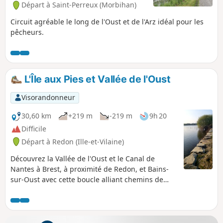
Départ à Saint-Perreux (Morbihan)
Circuit agréable le long de l'Oust et de l'Arz idéal pour les
pêcheurs.
L'Île aux Pies et Vallée de l'Oust
Visorandonneur
30,60 km
+219 m
-219 m
9h 20
Difficile
Départ à Redon (Ille-et-Vilaine)
Découvrez la Vallée de l'Oust et le Canal de
Nantes à Brest, à proximité de Redon, et Bains-
sur-Oust avec cette boucle alliant chemins de
halage, chemins forestiers et voies
communales.Quelques points hauts vous
donneront une vue magnifique sur l'île aux Pies
et la Vallée de l'Oust.