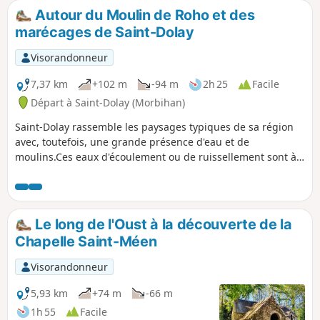
ou la via ferrata. Très joli chemin avec alternance de forêts,
Autour du Moulin de Roho et des
de landes, de chemins de hallage et très peu de route.
marécages de Saint-Dolay
Visorandonneur
7,37 km
+102 m
-94 m
2h 25
Facile
Départ à Saint-Dolay (Morbihan)
Saint-Dolay rassemble les paysages typiques de sa région
avec, toutefois, une grande présence d'eau et de
moulins.Ces eaux d'écoulement ou de ruissellement sont à
l'origine de marais et étangs autour du Moulin de
Roho.Cette boucle est une partie du PR®® nommé la Boucle
du Marais de Roho.
Le long de l'Oust à la découverte de la
Chapelle Saint-Méen
Visorandonneur
5,93 km
+74 m
-66 m
1h 55
Facile