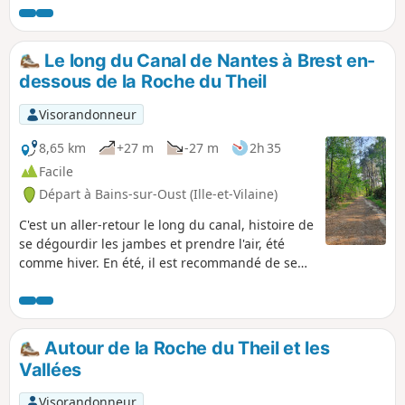
partie du parcours se trouve sur les
hauteurs de la vallée de la Vilaine et du
canal ce qui vous offrira de belles vues
Le long du Canal de Nantes à Brest en-
dégagées. Vous gouterez également à
dessous de la Roche du Theil
la quiétude du canal en empruntant la
voie verte et conclurez par un tour de
Visorandonneur
l'Étang Aumée après être passé par un
lieu atypique : la Carrière du Bellion à
8,65 km
+27 m
-27 m
2h 35
Fégréac (le circuit peut se faire à VTT).
Facile
Départ à Bains-sur-Oust (Ille-et-Vilaine)
C'est un aller-retour le long du canal, histoire de
se dégourdir les jambes et prendre l'air, été
comme hiver. En été, il est recommandé de se
munir de protections solaires selon l'heure de la
sortie. C'est tout plat et cela convient, tout à fait,
aux poussettes. Le retour est possible, à tout
moment, dès que le besoin se fait sentir.
Autour de la Roche du Theil et les
Vallées
Visorandonneur