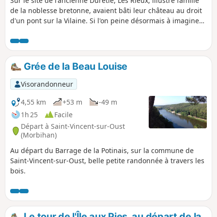
Sur le site de l'ancienne Durétie, Les Rieux, illustre famille
de la noblesse bretonne, avaient bâti leur château au droit
d'un pont sur la Vilaine. Si l'on peine désormais à imaginer
la traversée du fleuve, les ruines de la forteresse sont
encore présentes dans les arbres, juste au-dessus de l'eau.
Elles sont le point de départ d'une boucle qui rejoint la
chapelle de Tréfin en passant par les hauteurs qui
Grée de la Beau Louise
dominent la Vilaine, avant de revenir en longeant les
marais.
Visorandonneur
4,55 km
+53 m
-49 m
1h 25
Facile
Départ à Saint-Vincent-sur-Oust
(Morbihan)
Au départ du Barrage de la Potinais, sur la commune de
Saint-Vincent-sur-Oust, belle petite randonnée à travers les
bois.
Le tour de l'Île aux Pies, au départ de la