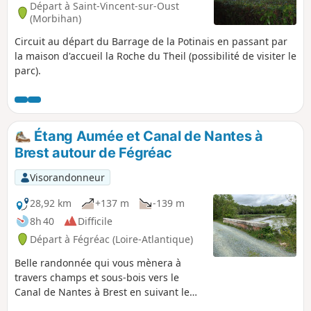
Départ à Saint-Vincent-sur-Oust
(Morbihan)
Circuit au départ du Barrage de la Potinais en passant par
la maison d'accueil la Roche du Theil (possibilité de visiter le
parc).
Étang Aumée et Canal de Nantes à
Brest autour de Fégréac
Visorandonneur
28,92 km
+137 m
-139 m
8h 40
Difficile
Départ à Fégréac (Loire-Atlantique)
Belle randonnée qui vous mènera à
travers champs et sous-bois vers le
Canal de Nantes à Brest en suivant le
GRP® des Trois Rivières. Une bonne