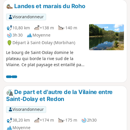
la Vilaine qu'on retrouve à l'écluse du Bellion. Après avoir
Landes et marais du Roho
relié tous ces lieux que l'eau domine, on revient au départ
en suivant le canal.
Visorandonneur
10,80 km
+138 m
-140 m
3h 30
Moyenne
Départ à Saint-Dolay (Morbihan)
Le bourg de Saint-Dolay domine le
plateau qui borde la rive sud de la
Vilaine. Ce plat paysage est entaillé par
un vallon aux pentes parfois abruptes,
où coule le ruisseau du Moulin Neuf.
Alors que les landes occupent les
pentes et hauteurs du vallon, des
De part et d'autre de la Vilaine entre
marais et tourbières en tapissent le
Saint-Dolay et Redon
fond. Ajoutez à cette variété végétale
une diversité géologique remarquable,
Visorandonneur
et vous aurez bien des raisons de
parcourir ce circuit.
38,20 km
+174 m
-175 m
2h30
Moyenne