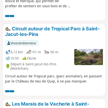
douce et féérique, qui permet de
profiter de sentiers en sous-bois et de la
fraîcheur de l'étang, tout en longueur,
du Moulin de Quip, XVIIIe siècle.
Circuit autour de Tropical Parc à Saint-
Jacut-les-Pins
Visorandonneur
6,12 km
+51 m
-50 m
1h 55
Facile
Départ à Saint-Jacut-les-Pins
(Morbihan)
Circuit autour de Tropical parc, (parc animalier), en passant
par le Château de Vau de Quip, à ne pas manquer.
Les Marais de la Vacherie à Saint-