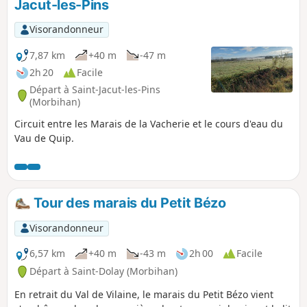
Jacut-les-Pins
Visorandonneur
7,87 km
+40 m
-47 m
2h 20
Facile
Départ à Saint-Jacut-les-Pins
(Morbihan)
Circuit entre les Marais de la Vacherie et le cours d'eau du
Vau de Quip.
Tour des marais du Petit Bézo
Visorandonneur
6,57 km
+40 m
-43 m
2h 00
Facile
Départ à Saint-Dolay (Morbihan)
En retrait du Val de Vilaine, le marais du Petit Bézo vient