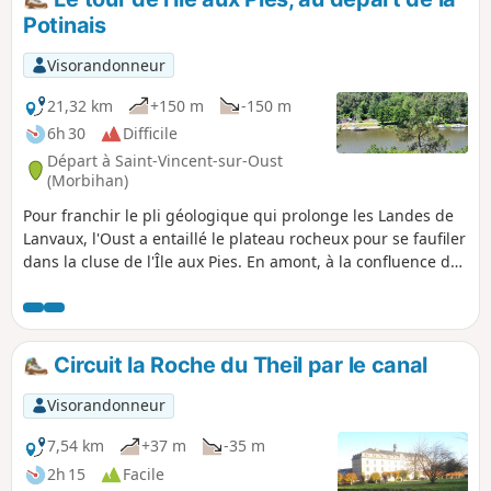
Potinais
Visorandonneur
21,32 km
+150 m
-150 m
6h 30
Difficile
Départ à Saint-Vincent-sur-Oust
(Morbihan)
Pour franchir le pli géologique qui prolonge les Landes de
Lanvaux, l'Oust a entaillé le plateau rocheux pour se faufiler
dans la cluse de l'Île aux Pies. En amont, à la confluence de
l'Oust et de l'Aff, la plaine alluviale est tantôt asséchée,
tantôt couverte d'eau. Il faut choisir le bon moment pour y
diriger ses pas. Un début de printemps semble la bonne
saison pour profiter pleinement des paysages
Circuit la Roche du Theil par le canal
traversés...sans se mouiller les pieds.
Visorandonneur
7,54 km
+37 m
-35 m
2h 15
Facile