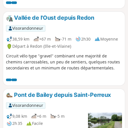
routes secondaires, de chemins vicinaux en gravier ou
herbeux.
Vallée de l'Oust depuis Redon
Visorandonneur
38,59 km
+67 m
-71 m
2h30
Moyenne
Départ à Redon (Ille-et-Vilaine)
Circuit vélo type "gravel" combinant une majorité de
chemins carrossables, un peu de sentiers, quelques routes
secondaires et un minimum de routes départementales.
Pont de Bailey depuis Saint-Perreux
Visorandonneur
9,08 km
+6 m
-5 m
2h 35
Facile