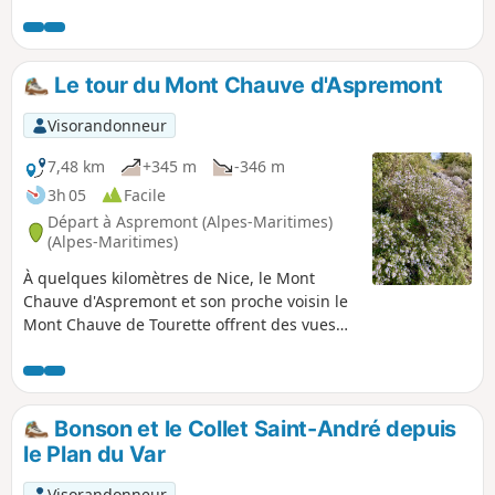
ruines de l'ancien village abandonné en 1426.
Le tour du Mont Chauve d'Aspremont
Visorandonneur
7,48 km
+345 m
-346 m
3h 05
Facile
Départ à Aspremont (Alpes-Maritimes)
(Alpes-Maritimes)
À quelques kilomètres de Nice, le Mont
Chauve d'Aspremont et son proche voisin le
Mont Chauve de Tourette offrent des vues
magnifiques vers le Sud : Nice, la Baie des
Anges et la Méditerranée mais aussi vers le
Nord avec les Alpes et le Mercantour.
Bonson et le Collet Saint-André depuis
le Plan du Var
Visorandonneur