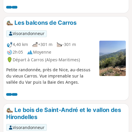
partir du pont de la Lune qui est en
pierre, le retour montant est ponctué de
panneaux d'informations sur la faune et
la flore des lieux traversés. Ce petit
Les balcons de Carros
parcours est à jumeler avec la visite
gratuite du château de Carros.
Visorandonneur
4,40 km
+301 m
-301 m
2h 05
Moyenne
Départ à Carros (Alpes-Maritimes)
Petite randonnée, près de Nice, au-dessus
du vieux Carros. Vue imprenable sur la
vallée du Var puis la Baie des Anges.
Le bois de Saint-André et le vallon des
Hirondelles
Visorandonneur