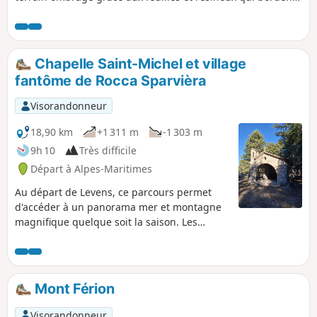
le chemin.Elle offre de charmantes vues sur le littoral, de la
vallée du Var et des cimes du Mercantour environnantes.
Elle offre également une grande variété de paysages.
Chapelle Saint-Michel et village
fantôme de Rocca Sparvièra
Visorandonneur
18,90 km
+1 311 m
-1 303 m
9h 10
Très difficile
Départ à Alpes-Maritimes
Au départ de Levens, ce parcours permet
d'accéder à un panorama mer et montagne
magnifique quelque soit la saison. Les
préalpes enneigées sont à couper le souffle.
Circuit difficile de part la longueur et le
dénivelé mais pas de difficultés techniques
particulières si ce n'est des descentes
Mont Férion
caillouteuses à déclivité importante. Le
circuit peut être coupé en deux en prévoyant
Visorandonneur