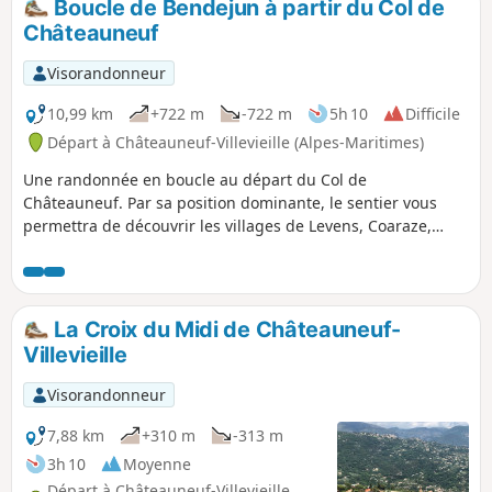
Boucle de Bendejun à partir du Col de
Châteauneuf
Visorandonneur
10,99 km
+722 m
-722 m
5h 10
Difficile
Départ à Châteauneuf-Villevieille (Alpes-Maritimes)
Une randonnée en boucle au départ du Col de
Châteauneuf. Par sa position dominante, le sentier vous
permettra de découvrir les villages de Levens, Coaraze,
Bendejun, Châteauneuf-Villevieille et Contes. Le sentier
passe à la fois dans un paysage de garrigue et de forêt de
chenus. Les paysages sont variés et vraiment très
dépaysants. Le profil de cette randonnée est assez
La Croix du Midi de Châteauneuf-
particulier : le dénivelé total se fait en deux temps forts.
Villevieille
Visorandonneur
7,88 km
+310 m
-313 m
3h 10
Moyenne
Départ à Châteauneuf-Villevieille