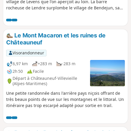
village de Levens que l'on aperçoit au loin. La barre
rocheuse de Lendre surplombe le village de Bendejun, sa
zone boisée très agréable vous mènera à la Croix du Midi
qui surmonte Châteauneuf-Villevieille.Application Visorando
fortement conseillée
Le Mont Macaron et les ruines de
Châteauneuf
Visorandonneur
6,97 km
+283 m
-283 m
2h 50
Facile
Départ à Châteauneuf-Villevieille
(Alpes-Maritimes)
Une petite randonnée dans l'arrière pays niçois offrant de
très beaux points de vue sur les montagnes et le littoral. Un
itinéraire pas trop escarpé adapté pour sortie en trail.