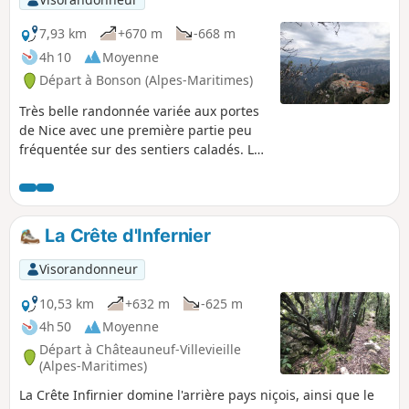
7,93 km
+670 m
-668 m
4h 10
Moyenne
Départ à Bonson (Alpes-Maritimes)
Très belle randonnée variée aux portes
de Nice avec une première partie peu
fréquentée sur des sentiers caladés. La
montée du Collet Saint-André offre des
panoramas magnifiques à 360°. Une
nature généreuse à chaque saison, et
un patrimoine culturel à découvrir.
La Crête d'Infernier
Visorandonneur
10,53 km
+632 m
-625 m
4h 50
Moyenne
Départ à Châteauneuf-Villevieille
(Alpes-Maritimes)
La Crête Infirnier domine l'arrière pays niçois, ainsi que le