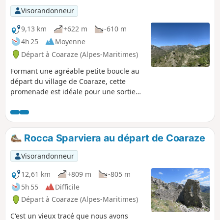
Visorandonneur
9,13 km
+622 m
-610 m
4h 25
Moyenne
Départ à Coaraze (Alpes-Maritimes)
Formant une agréable petite boucle au
départ du village de Coaraze, cette
promenade est idéale pour une sortie
sur une demi-journée ou pour une
randonnée d’automne ou hiver voire de
début de printemps. Au début de
l'automne, on peut ramasser (et
Rocca Sparviera au départ de Coaraze
déguster) quelques arbouses sauvages
entre les baisses de La Croix et de Buse.
Visorandonneur
L'itinéraire offre quelques jolis points de
vue sur certains sommets du littoral des
12,61 km
+809 m
-805 m
Alpes-Maritimes, tels que la Cime de
5h 55
Difficile
Baudon ou le Mont Agel.
Départ à Coaraze (Alpes-Maritimes)
C'est un vieux tracé que nous avons