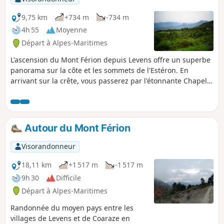
un bivouac a proximité de la Chapelle Saint-
Joseph. De nombreuses pistes et sentiers
9,75 km
+734 m
-734 m
permettent de raccourcir le tracé si besoin.
4h 55
Moyenne
Départ à Alpes-Maritimes
L'ascension du Mont Férion depuis Levens offre un superbe
panorama sur la côte et les sommets de l'Estéron. En
arrivant sur la crête, vous passerez par l'étonnante Chapelle
Saint-Michel-des-Cèdres au cœur d'une petite forêt de
conifères. L'arrivée au sommet permet de découvrir le
paysage côté Paillons et les sommets du Mercantour entre 2
arbres.
Autour du Mont Férion
Visorandonneur
18,11 km
+1 517 m
-1 517 m
9h 30
Difficile
Départ à Alpes-Maritimes
Randonnée du moyen pays entre les
villages de Levens et de Coaraze en