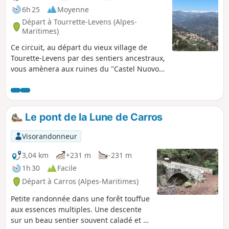
6h 25
Moyenne
Départ à Tourrette-Levens (Alpes-
Maritimes)
Ce circuit, au départ du vieux village de
Tourette-Levens par des sentiers ancestraux,
vous amènera aux ruines du "Castel Nuovo",
haut lieu fortifié et aux vestiges d'un village
médiéval dont l'entrée du site est marquée
par une vieille bastide flanquée d'un
pigeonnier en cours de réfection. Le retour
Le pont de la Lune de Carros
se fera par les crêtes du Mont Macaron avec
une vue à 360° sur le massif du Mercantour
Visorandonneur
et le littoral méditerranéen.
3,04 km
+231 m
-231 m
1h 30
Facile
Départ à Carros (Alpes-Maritimes)
Petite randonnée dans une forêt touffue
aux essences multiples. Une descente
sur un beau sentier souvent caladé et à