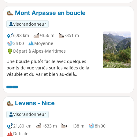
la tempête Alex, le sentier s'arrête au niveau de la Vésubie.
Mont Arpasse en boucle
Visorandonneur
6,98 km
+356 m
-351 m
3h 00
Moyenne
Départ à Alpes-Maritimes
Une boucle plutôt facile avec quelques
points de vue variés sur les vallées de la
Vésubie et du Var et bien au-delà...
Levens - Nice
Visorandonneur
21,80 km
+633 m
-1 138 m
8h 00
Difficile