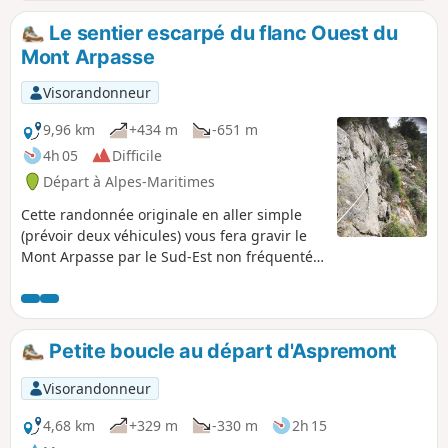
Le sentier escarpé du flanc Ouest du
Mont Arpasse
Visorandonneur
9,96 km
+434 m
-651 m
4h 05
Difficile
Départ à Alpes-Maritimes
Cette randonnée originale en aller simple
(prévoir deux véhicules) vous fera gravir le
Mont Arpasse par le Sud-Est non fréquenté.
Le final est un sentier de près de 3 km de
long parfois taillé dans la falaise, escarpé et
vertigineux, accroché sur le flanc Ouest
montagneux du Mont Arpasse, construit par
Petite boucle au départ d'Aspremont
les bâtisseurs du canal de la Vésubie dans
les années 1870 offrant tout du long des
Visorandonneur
vues sur le Var. La partie entre la balise 296
et l'arrivée est réservée aux randonneurs
4,68 km
+329 m
-330 m
2h 15
expérimentés.