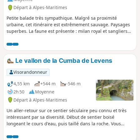
Départ à Alpes-Maritimes
Petite balade très sympathique. Malgré sa proximité
urbaine, cet itinéraire est extrêmement sauvage. Paysages
superbes. La faune est présente : milan royal et sangliers
en ce mois de mai.
Le vallon de la Cumba de Levens
Visorandonneur
4,55 km
+544 m
-546 m
2h 50
Moyenne
Départ à Alpes-Maritimes
Un aller-retour sur ce sentier séculaire peu connu et très
intéressant par sa diversité. Début de sentier boisé
longeant le cours d'eau, puis taillé dans la roche. Vous
suivrez sur quelques mètres le canal de la Vésubie pour
finir par des lacets sinueux donnant sur la Vésubie. Suite à