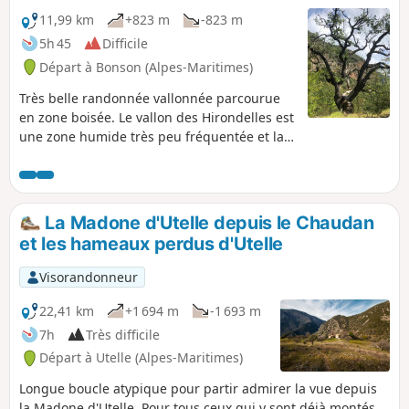
11,99 km
+823 m
-823 m
5h 45
Difficile
Départ à Bonson (Alpes-Maritimes)
Très belle randonnée vallonnée parcourue
en zone boisée. Le vallon des Hirondelles est
une zone humide très peu fréquentée et la
présence d'un magnifique chêne labellisé
plusieurs fois centenaire laisse pantois tous
les randonneurs.
La Madone d'Utelle depuis le Chaudan
et les hameaux perdus d'Utelle
Visorandonneur
22,41 km
+1 694 m
-1 693 m
7h
Très difficile
Départ à Utelle (Alpes-Maritimes)
Longue boucle atypique pour partir admirer la vue depuis
la Madone d'Utelle. Pour tous ceux qui y sont déjà montés