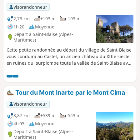
Visorandonneur
2,73 km
+193 m
-193 m
1h 20
Moyenne
Départ à Saint-Blaise (Alpes-
Maritimes)
Cette petite randonnée au départ du village de Saint-Blaise
vous conduira au Castel, un ancien château du XIIIe siècle
en ruines qui surplombe toute la vallée de Saint-Blaise avec
une vue dégagée jusqu'au Mont Vial.
Tour du Mont Inarte par le Mont Cima
Visorandonneur
8,87 km
+539 m
-543 m
4h 05
Moyenne
Départ à Saint-Blaise (Alpes-
Maritimes)