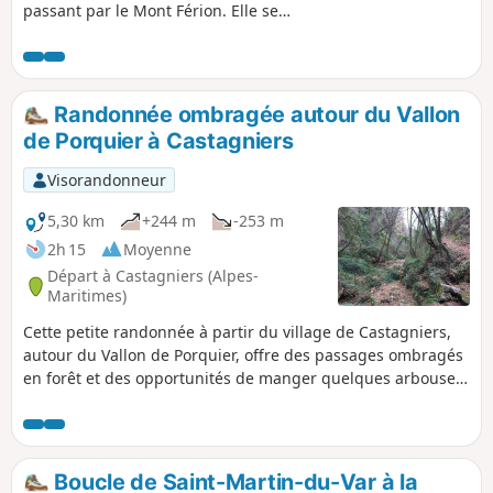
passant par le Mont Férion. Elle se
déroule principalement en sous-bois
avec quelques vues dégagées sur la
vallée de Coaraze et du Var.
Randonnée ombragée autour du Vallon
de Porquier à Castagniers
Visorandonneur
5,30 km
+244 m
-253 m
2h 15
Moyenne
Départ à Castagniers (Alpes-
Maritimes)
Cette petite randonnée à partir du village de Castagniers,
autour du Vallon de Porquier, offre des passages ombragés
en forêt et des opportunités de manger quelques arbouses
en saison.
Boucle de Saint-Martin-du-Var à la