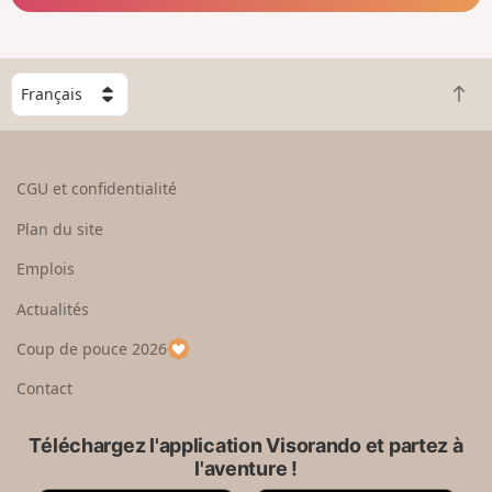
C
R
h
e
o
t
i
o
s
CGU et confidentialité
u
i
r
s
Plan du site
e
s
n
e
Emplois
h
z
Actualités
a
u
u
n
Coup de pouce 2026
t
p
a
Contact
y
s
Téléchargez l'application Visorando et partez à
l'aventure !