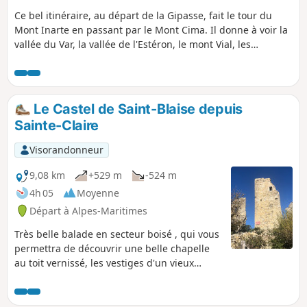
Ce bel itinéraire, au départ de la Gipasse, fait le tour du
Mont Inarte en passant par le Mont Cima. Il donne à voir la
vallée du Var, la vallée de l'Estéron, le mont Vial, les
sommets du Mercantour et la vallée de Tourette-Levens.
Le Castel de Saint-Blaise depuis
Sainte-Claire
Visorandonneur
9,08 km
+529 m
-524 m
4h 05
Moyenne
Départ à Alpes-Maritimes
Très belle balade en secteur boisé , qui vous
permettra de découvrir une belle chapelle
au toit vernissé, les vestiges d'un vieux
moulin dont on peut encore voir la grande
roue, qui était entraînée, jadis, par l'eau, et
enfin le Castel de Saint-Blaise qui, juché sur