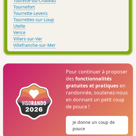
Tourette-du-Château
Tournefort
Tourrette-Levens
Tourrettes-sur-Loup
Utelle
Vence
Villars-sur-Var
Villefranche-sur-Mer
Pour continuer à proposer
des
fonctionnalités
gratuites et pratiques
en
randonnée, soutenez-nous
en donnant un petit coup
de pouce !
Je donne un coup de
pouce