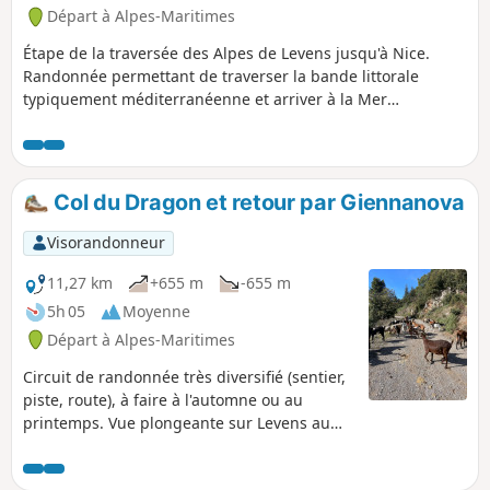
Départ à Alpes-Maritimes
Étape de la traversée des Alpes de Levens jusqu'à Nice.
Randonnée permettant de traverser la bande littorale
typiquement méditerranéenne et arriver à la Mer
Méditerranée à Nice.
Col du Dragon et retour par Giennanova
Visorandonneur
11,27 km
+655 m
-655 m
5h 05
Moyenne
Départ à Alpes-Maritimes
Circuit de randonnée très diversifié (sentier,
piste, route), à faire à l'automne ou au
printemps. Vue plongeante sur Levens au
retour et passage au milieu de magnifiques
villas à Gieinnanova.