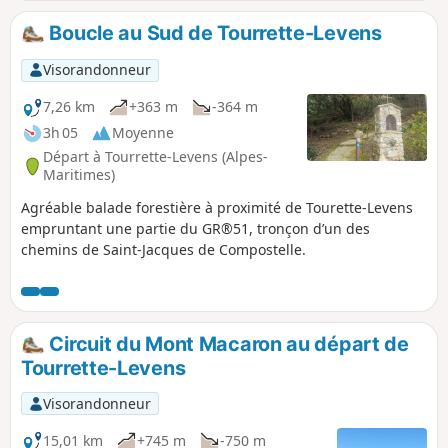
exceptionnel sur Nice, le littoral et
l'Estérel.Le retour par le canal, est tout
Boucle au Sud de Tourrette-Levens
aussi intéressant, il surplombe sur plus
de 2 km, la vallée du Var.
Visorandonneur
7,26 km
+363 m
-364 m
3h 05
Moyenne
Départ à Tourrette-Levens (Alpes-
Maritimes)
Agréable balade forestière à proximité de Tourette-Levens
empruntant une partie du GR®51, tronçon d’un des
chemins de Saint-Jacques de Compostelle.
Circuit du Mont Macaron au départ de
Tourrette-Levens
Visorandonneur
15,01 km
+745 m
-750 m