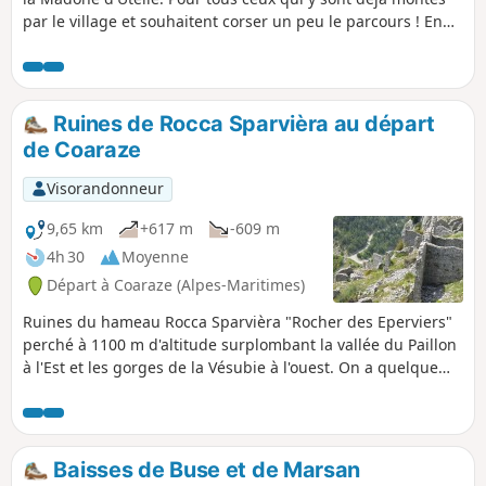
par le village et souhaitent corser un peu le parcours ! En
bonus, la traversée de plusieurs vieux hameaux
abandonnés dont la jolie petite bourgade du Reveston.
Randonnée sans véritable difficulté technique mais qui
pourra être longue et fatigante pour les non habitués.
Ruines de Rocca Sparvièra au départ
de Coaraze
Visorandonneur
9,65 km
+617 m
-609 m
4h 30
Moyenne
Départ à Coaraze (Alpes-Maritimes)
Ruines du hameau Rocca Sparvièra "Rocher des Eperviers"
perché à 1100 m d'altitude surplombant la vallée du Paillon
à l'Est et les gorges de la Vésubie à l'ouest. On a quelque
difficulté à croire que ce hameau, abandonné au cours du
XVIIe siecle, compta jusqu'à 350 habitants et que cette
communauté avait une administration , une seigneurie , un
notaire , un curé ... Ce hameau est rattaché à la légende de
Baisses de Buse et de Marsan
la Reine Jeanne.