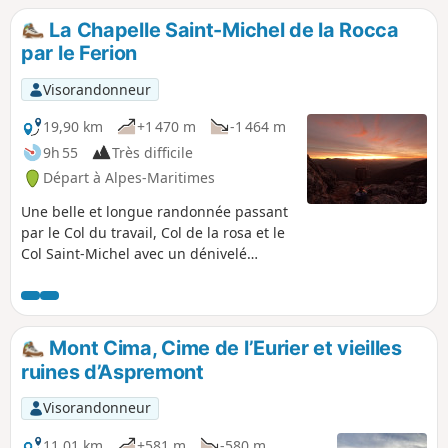
son piton, offre au regard des ruines
La Chapelle Saint-Michel de la Rocca
imposantes et magnifiques.
par le Ferion
Visorandonneur
19,90 km
+1 470 m
-1 464 m
9h 55
Très difficile
Départ à Alpes-Maritimes
Une belle et longue randonnée passant
par le Col du travail, Col de la rosa et le
Col Saint-Michel avec un dénivelé
important, qui nécessite une bonne
forme physique. Les chemins son faciles
à suivre, l'itinéraire se déroule
principalement en sous-bois avec un
Mont Cima, Cime de l’Eurier et vieilles
petit peu de piste et de route. Les
ruines d’Aspremont
paysages sont magnifiques. La
randonnée est prévue à la journée mais
Visorandonneur
il possible de camper à proximité de la
chapelle comme dans mon cas.
11,01 km
+581 m
-580 m