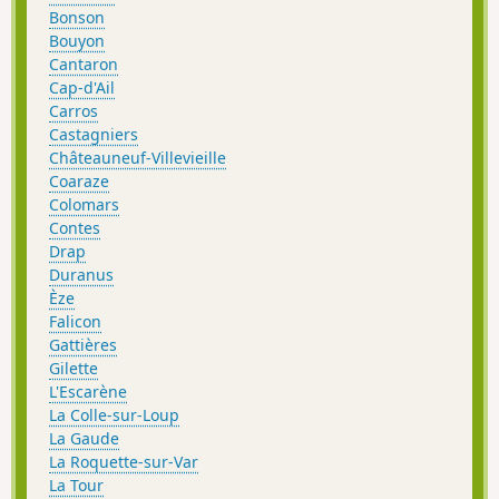
Bonson
Bouyon
Cantaron
Cap-d'Ail
Carros
Castagniers
Châteauneuf-Villevieille
Coaraze
Colomars
Contes
Drap
Duranus
Èze
Falicon
Gattières
Gilette
L'Escarène
La Colle-sur-Loup
La Gaude
La Roquette-sur-Var
La Tour