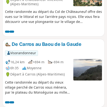
(Alpes-Maritimes)
Cette randonnée au départ du Col de Châteauneuf offre des
vues sur le littoral et sur l'arrière pays niçois. Elle vous fera
découvrir une vue plongeante sur le village de
Châteauneuf-Villevieille depuis la Croix du Midi. Après ce
point de vue, l'itinéraire est boisé, agréable et présente une
faible dénivelé.
De Carros au Baou de la Gaude
Visorandonneur
16,24 km
+694 m
-694 m
6h 35
Moyenne
Départ à Carros (Alpes-Maritimes)
Cette randonnée au départ du vieux
village perché de Carros vous mènera,
par le plateau du Monséguise au mille
clapiers (tas de pierres) au Baou de la
Gaude qui offre un panorama