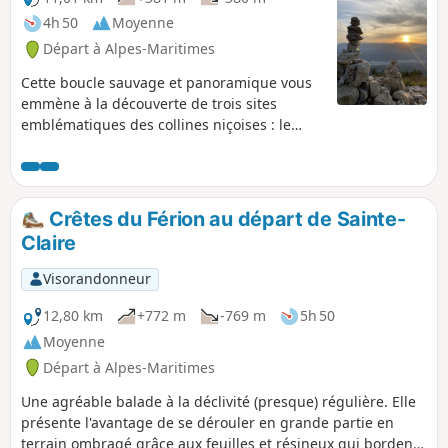
4h 50
Moyenne
Départ à Alpes-Maritimes
Cette boucle sauvage et panoramique vous
emmène à la découverte de trois sites
emblématiques des collines niçoises : le
Mont Cima (878 m), la Cime de l'Eurier (807
m) et les vestiges du Vieux Aspremont. Entre
crêtes dégagées, forêts méditerranéennes
et points de vue imprenables sur la Baie des
Crêtes du Férion au départ de Sainte-
Anges et l'arrière-pays niçois, cette
Claire
randonnée variée offre une immersion totale
dans la nature.
Visorandonneur
12,80 km
+772 m
-769 m
5h 50
Moyenne
Départ à Alpes-Maritimes
Une agréable balade à la déclivité (presque) régulière. Elle
présente l'avantage de se dérouler en grande partie en
terrain ombragé grâce aux feuilles et résineux qui bordent