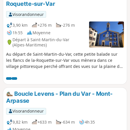
Roquette-sur-Var
Visorandonneur
3,90 km
+276 m
-276 m
1h 55
Moyenne
Départ à Saint-Martin-du-Var
(Alpes-Maritimes)
Au départ de Saint-Martin-du-Var, cette petite balade sur
les flancs de la-Roquette-sur-Var vous mènera dans ce
village pittoresque perché offrant des vues sur la plaine du
Var.Le sentier retour longera sur quelques mètres le canal
de la Vésubie.
Boucle Levens - Plan du Var - Mont-
Arpasse
Visorandonneur
9,82 km
+633 m
-634 m
4h 35
Moyenne