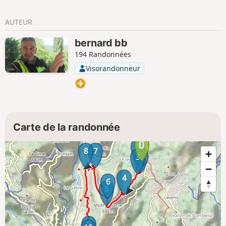
AUTEUR
bernard bb
194 Randonnées
Visorandonneur
Carte de la randonnée
1
8
7
2
3
4
6
5
9