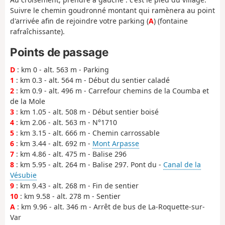
Suivre le chemin goudronné montant qui ramènera au point
d'arrivée afin de rejoindre votre parking (
A
) (fontaine
rafraîchissante).
Points de passage
D
: km 0 - alt. 563 m - Parking
1
: km 0.3 - alt. 564 m - Début du sentier caladé
2
: km 0.9 - alt. 496 m - Carrefour chemins de la Coumba et
de la Mole
3
: km 1.05 - alt. 508 m - Début sentier boisé
4
: km 2.06 - alt. 563 m - N°1710
5
: km 3.15 - alt. 666 m - Chemin carrossable
6
: km 3.44 - alt. 692 m -
Mont Arpasse
7
: km 4.86 - alt. 475 m - Balise 296
8
: km 5.95 - alt. 264 m - Balise 297. Pont du -
Canal de la
Vésubie
9
: km 9.43 - alt. 268 m - Fin de sentier
10
: km 9.58 - alt. 278 m - Sentier
A
: km 9.96 - alt. 346 m - Arrêt de bus de La-Roquette-sur-
Var