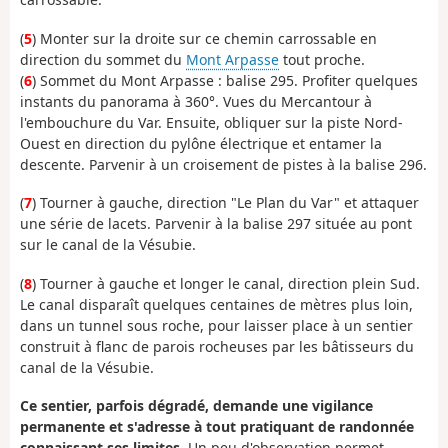
(
5
) Monter sur la droite sur ce chemin carrossable en
direction du sommet du
Mont Arpasse
tout proche.
(
6
) Sommet du Mont Arpasse : balise 295. Profiter quelques
instants du panorama à 360°. Vues du Mercantour à
l'embouchure du Var. Ensuite, obliquer sur la piste Nord-
Ouest en direction du pylône électrique et entamer la
descente. Parvenir à un croisement de pistes à la balise 296.
(
7
) Tourner à gauche, direction "Le Plan du Var" et attaquer
une série de lacets. Parvenir à la balise 297 située au pont
sur le canal de la Vésubie.
(
8
) Tourner à gauche et longer le canal, direction plein Sud.
Le canal disparaît quelques centaines de mètres plus loin,
dans un tunnel sous roche, pour laisser place à un sentier
construit à flanc de parois rocheuses par les bâtisseurs du
canal de la Vésubie.
Ce sentier, parfois dégradé, demande une vigilance
permanente et s'adresse à tout pratiquant de randonnée
connaissant ses limites.
Un peu d'observation permet,