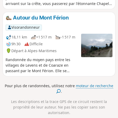
arrivant sur la crête, vous passerez par l'étonnante Chapelle
Saint-Michel-des-Cèdres au cœur d'une petite forêt de
conifères. L'arrivée au sommet permet de découvrir le
Autour du Mont Férion
paysage côté Paillons et les sommets du Mercantour entre 2
arbres.
Visorandonneur
18,11 km
+1 517 m
-1 517 m
9h 30
Difficile
Départ à Alpes-Maritimes
Randonnée du moyen pays entre les
villages de Levens et de Coaraze en
passant par le Mont Férion. Elle se
déroule principalement en sous-bois
avec quelques vues dégagées sur la
Pour plus de randonnées, utilisez notre
moteur de recherche
vallée de Coaraze et du Var.
.
Les descriptions et la trace GPS de ce circuit restent la
propriété de leur auteur. Ne pas les copier sans son
autorisation.