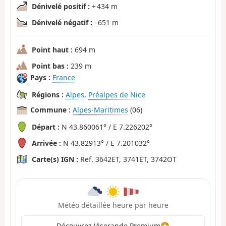
Dénivelé positif :
+ 434 m
Dénivelé négatif :
- 651 m
Point haut :
694 m
Point bas :
239 m
Pays :
France
Régions :
Alpes
,
Préalpes de Nice
Commune :
Alpes-Maritimes
(06)
Départ :
N 43.860061° / E 7.226202°
Arrivée :
N 43.82913° / E 7.201032°
Carte(s) IGN :
Ref. 3642ET, 3741ET, 3742OT
Météo détaillée heure par heure
Découvrez Visorando Premium