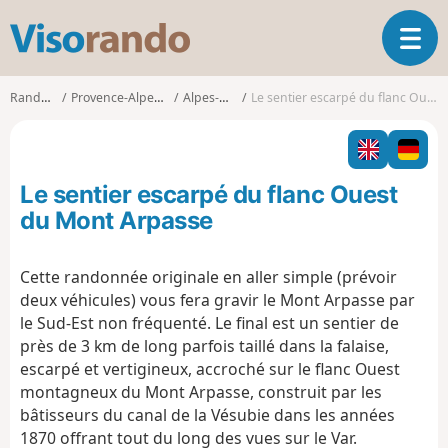
V
O
i
u
s
v
o
Randonnées
Provence-Alpes-Côte d'Azur
Alpes-Maritimes
Le sentier escarpé du flanc Ouest du Mont Arpasse
r
r
i
a
r
n
l
d
Le sentier escarpé du flanc Ouest
a
o
n
du Mont Arpasse
a
v
Cette randonnée originale en aller simple (prévoir
i
deux véhicules) vous fera gravir le Mont Arpasse par
g
a
le Sud-Est non fréquenté. Le final est un sentier de
t
près de 3 km de long parfois taillé dans la falaise,
i
escarpé et vertigineux, accroché sur le flanc Ouest
o
montagneux du Mont Arpasse, construit par les
n
bâtisseurs du canal de la Vésubie dans les années
1870 offrant tout du long des vues sur le Var.