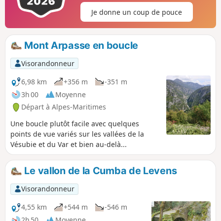
Je donne un coup de pouce
Mont Arpasse en boucle
Visorandonneur
6,98 km
+356 m
-351 m
3h 00
Moyenne
Départ à Alpes-Maritimes
Une boucle plutôt facile avec quelques
points de vue variés sur les vallées de la
Vésubie et du Var et bien au-delà...
Le vallon de la Cumba de Levens
Visorandonneur
4,55 km
+544 m
-546 m
2h 50
Moyenne