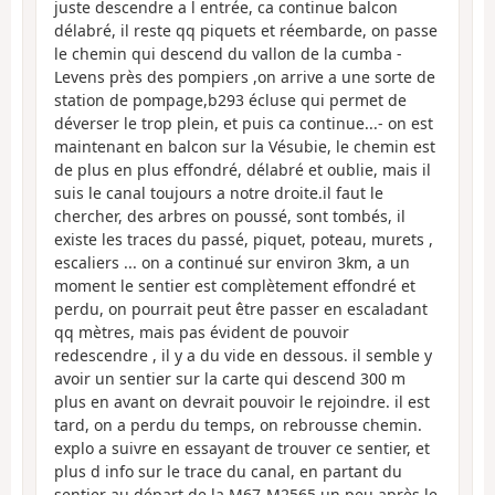
juste descendre a l entrée, ca continue balcon
délabré, il reste qq piquets et réembarde, on passe
le chemin qui descend du vallon de la cumba -
Levens près des pompiers ,on arrive a une sorte de
station de pompage,b293 écluse qui permet de
déverser le trop plein, et puis ca continue...- on est
maintenant en balcon sur la Vésubie, le chemin est
de plus en plus effondré, délabré et oublie, mais il
suis le canal toujours a notre droite.il faut le
chercher, des arbres on poussé, sont tombés, il
existe les traces du passé, piquet, poteau, murets ,
escaliers ... on a continué sur environ 3km, a un
moment le sentier est complètement effondré et
perdu, on pourrait peut être passer en escaladant
qq mètres, mais pas évident de pouvoir
redescendre , il y a du vide en dessous. il semble y
avoir un sentier sur la carte qui descend 300 m
plus en avant on devrait pouvoir le rejoindre. il est
tard, on a perdu du temps, on rebrousse chemin.
explo a suivre en essayant de trouver ce sentier, et
plus d info sur le trace du canal, en partant du
sentier au départ de la M67-M2565 un peu après le