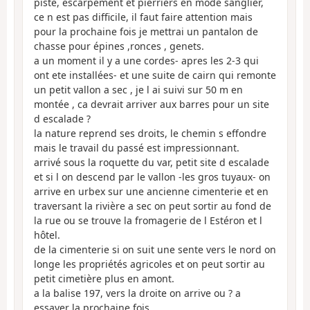
piste, escarpement et pierriers en mode sanglier,
ce n est pas difficile, il faut faire attention mais
pour la prochaine fois je mettrai un pantalon de
chasse pour épines ,ronces , genets.
a un moment il y a une cordes- apres les 2-3 qui
ont ete installées- et une suite de cairn qui remonte
un petit vallon a sec , je l ai suivi sur 50 m en
montée , ca devrait arriver aux barres pour un site
d escalade ?
la nature reprend ses droits, le chemin s effondre
mais le travail du passé est impressionnant.
arrivé sous la roquette du var, petit site d escalade
et si l on descend par le vallon -les gros tuyaux- on
arrive en urbex sur une ancienne cimenterie et en
traversant la rivière a sec on peut sortir au fond de
la rue ou se trouve la fromagerie de l Estéron et l
hôtel.
de la cimenterie si on suit une sente vers le nord on
longe les propriétés agricoles et on peut sortir au
petit cimetière plus en amont.
a la balise 197, vers la droite on arrive ou ? a
essayer la prochaine fois.