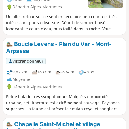
Départ à Alpes-Maritimes
Un aller-retour sur ce sentier séculaire peu connu et très
intéressant par sa diversité. Début de sentier boisé
longeant le cours d'eau, puis taillé dans la roche. Vous
suivrez sur quelques mètres le canal de la Vésubie pour
finir par des lacets sinueux donnant sur la Vésubie. Suite à
Boucle Levens - Plan du Var - Mont-
la tempête Alex, le sentier s'arrête au niveau de la Vésubie.
Arpasse
Visorandonneur
9,82 km
+633 m
-634 m
4h 35
Moyenne
Départ à Alpes-Maritimes
Petite balade très sympathique. Malgré sa proximité
urbaine, cet itinéraire est extrêmement sauvage. Paysages
superbes. La faune est présente : milan royal et sangliers
en ce mois de mai.
Chapelle Saint-Michel et village