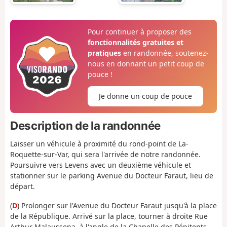
Pour continuer à proposer des
fonctionnalités gratuites et
pratiques
en randonnée, soutenez-
nous en donnant un petit coup de
pouce !
Je donne un coup de pouce
Description de la randonnée
Laisser un véhicule à proximité du rond-point de La-
Roquette-sur-Var, qui sera l'arrivée de notre randonnée.
Poursuivre vers Levens avec un deuxième véhicule et
stationner sur le parking Avenue du Docteur Faraut, lieu de
départ.
(
D
) Prolonger sur l'Avenue du Docteur Faraut jusqu'à la place
de la République. Arrivé sur la place, tourner à droite Rue
Arthur Malaussena, à l'angle de la Chapelle des Pénitents