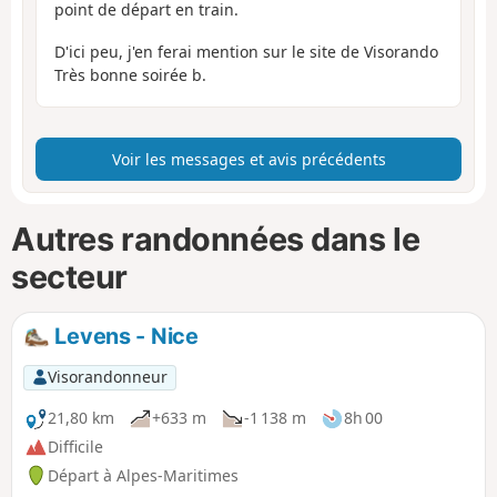
point de départ en train.
D'ici peu, j'en ferai mention sur le site de Visorando
Très bonne soirée b.
Voir les messages et avis précédents
Autres randonnées dans le
secteur
Levens - Nice
Visorandonneur
21,80 km
+633 m
-1 138 m
8h 00
Difficile
Départ à Alpes-Maritimes