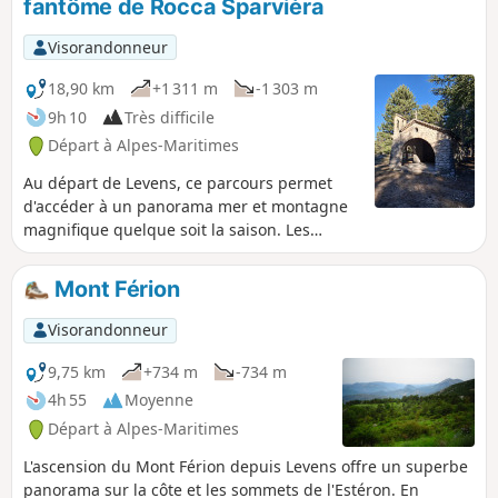
fantôme de Rocca Sparvièra
Visorandonneur
18,90 km
+1 311 m
-1 303 m
9h 10
Très difficile
Départ à Alpes-Maritimes
Au départ de Levens, ce parcours permet
d'accéder à un panorama mer et montagne
magnifique quelque soit la saison. Les
préalpes enneigées sont à couper le souffle.
Circuit difficile de part la longueur et le
Mont Férion
dénivelé mais pas de difficultés techniques
particulières si ce n'est des descentes
Visorandonneur
caillouteuses à déclivité importante. Le
circuit peut être coupé en deux en prévoyant
9,75 km
+734 m
-734 m
un bivouac a proximité de la Chapelle Saint-
4h 55
Moyenne
Joseph. De nombreuses pistes et sentiers
Départ à Alpes-Maritimes
permettent de raccourcir le tracé si besoin.
L'ascension du Mont Férion depuis Levens offre un superbe
panorama sur la côte et les sommets de l'Estéron. En