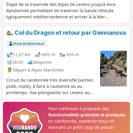
Étape de la traversée des Alpes de Levens jusqu'à Nice.
Randonnée permettant de traverser la bande littorale
typiquement méditerranéenne et arriver à la Mer
Méditerranée à Nice.
Col du Dragon et retour par Giennanova
Visorandonneur
11,27 km
+655 m
-655 m
5h 05
Moyenne
Départ à Alpes-Maritimes
Circuit de randonnée très diversifié (sentier,
piste, route), à faire à l'automne ou au
printemps. Vue plongeante sur Levens au
retour et passage au milieu de magnifiques
villas à Gieinnanova.
Pour continuer à proposer des
fonctionnalités gratuites et pratiques
en randonnée, soutenez-nous en
donnant un petit coup de pouce !