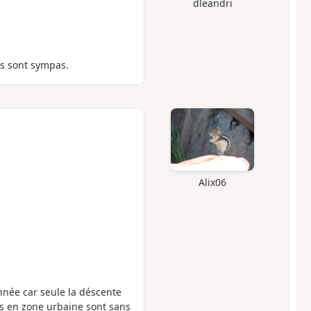
dleandri
res sont sympas.
Alix06
onnée car seule la déscente
res en zone urbaine sont sans