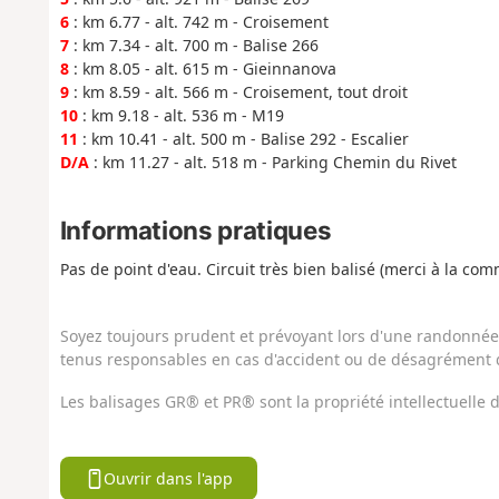
6
: km 6.77 - alt. 742 m - Croisement
7
: km 7.34 - alt. 700 m - Balise 266
8
: km 8.05 - alt. 615 m - Gieinnanova
9
: km 8.59 - alt. 566 m - Croisement, tout droit
10
: km 9.18 - alt. 536 m - M19
11
: km 10.41 - alt. 500 m - Balise 292 - Escalier
D/A
: km 11.27 - alt. 518 m - Parking Chemin du Rivet
Informations pratiques
Pas de point d'eau. Circuit très bien balisé (merci à la co
Soyez toujours prudent et prévoyant lors d'une randonnée. 
tenus responsables en cas d'accident ou de désagrément q
Les balisages GR® et PR® sont la propriété intellectuelle
Ouvrir dans l'app