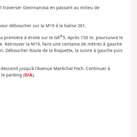
et traverser Gieinnanova en passant au milieu de
pour déboucher sur la M19 à la balise 261.
®
la première à droite sur le GR
5. Après 150 m, poursuivre le
ge. Retrouver la M19, faire une centaine de mètres à gauche
ion. Déboucher Route de la Roquette, la suivre à gauche puis
ui descend jusqu'à l'Avenue Maréchal Foch. Continuer à
le parking (
D/A
).