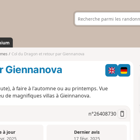
mium
imes
Col du Dragon et retour par Giennanova
ar Giennanova
route), à faire à l'automne ou au printemps. Vue
u de magnifiques villas à Gieinnanova.
n°
26408730
e à jour
Dernier avis
évr. 2025
17 févr. 2025