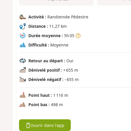
Activité :
Randonnée Pédestre
Distance :
11,27 km
Durée moyenne :
5h 05
Difficulté :
Moyenne
Retour au départ :
Oui
Dénivelé positif :
+ 655 m
Dénivelé négatif :
- 655 m
Point haut :
1 116 m
Point bas :
498 m
Ouvrir dans l'app