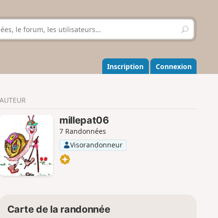
R
e
c
h
e
Inscription
Connexion
r
c
h
AUTEUR
e
r
millepat06
7 Randonnées
Visorandonneur
Carte de la randonnée