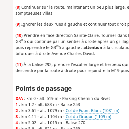
(
8
) Continuer sur la route, maintenant un peu plus large, 
somptueuses villas.
(
9
) Ignorer les deux rues à gauche et continuer tout droit 
(
10
) Prendre en face direction Sainte-Claire. Tourner dans 
®
GR
5 qui continue par un sentier à droite après un grilla
®
puis reprendre le GR
5 à gauche :
attention
à la circulat
bifurquer à droite Avenue Charles David.
(
11
) À la balise 292, prendre l'escalier large et herbeux q
descendre par la route à droite pour rejoindre la M19 puis 
Points de passage
D/A
: km 0 - alt. 519 m - Parking Chemin du Rivet
1
: km 1.2 - alt. 683 m - Balise 253
2
: km 3.61 - alt. 1 079 m -
Col de Fuont Blanc (1081 m)
3
: km 4.11 - alt. 1 104 m -
Col du Dragon (1109 m)
4
: km 5.02 - alt. 1 015 m - Balise 270
5
: km 5.6 - alt. 921 m - Balise 269