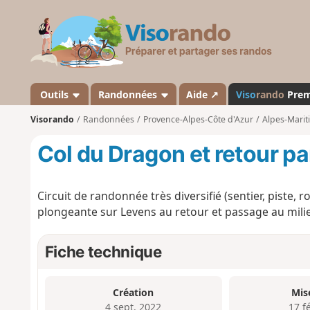
V
i
s
o
r
a
Outils
Randonnées
Aide ↗
Viso
rando
Pre
n
Visorando
Randonnées
Provence-Alpes-Côte d'Azur
Alpes-Marit
d
o
Col du Dragon et retour p
Circuit de randonnée très diversifié (sentier, piste, 
plongeante sur Levens au retour et passage au milie
Fiche technique
Création
Mis
4 sept. 2022
17 f