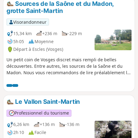
Sources de la Saône et du Madon,
p
grotte Saint-Martin
Visorandonneur
15,34 km
+236 m
-229 m
5h 05
Moyenne
Départ à Escles (Vosges)
Un petit coin de Vosges discret mais rempli de belles
découvertes. Entre autres, les sources de la Saône et du
Madon. Nous vous recommandons de lire préalablement la
description afin d'identifier par avance les points
particuliers du circuit.
Le Vallon Saint-Martin
Professionnel du tourisme
6,26 km
+136 m
-136 m
2h 10
Facile