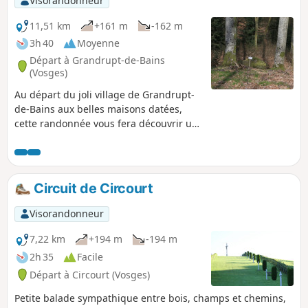
Visorandonneur
11,51 km
+161 m
-162 m
3h 40
Moyenne
Départ à Grandrupt-de-Bains
(Vosges)
Au départ du joli village de Grandrupt-
de-Bains aux belles maisons datées,
cette randonnée vous fera découvrir un
lieu de vie et d'entraînement des
maquisards en août et septembre 1944,
mais surtout lieu de mémoire. Vous
découvrirez également : roches
Circuit de Circourt
pétroglyphes, bornes armoriées,
étangs, aires de pique-nique ou de
Visorandonneur
repos et points de vue sur la montagne
vosgienne. Quelques passages sur
7,22 km
+194 m
-194 m
route nous permettent de passer de
2h 35
Facile
forêts en prairies et cultures ainsi qu'en
Départ à Circourt (Vosges)
milieu rural.
Petite balade sympathique entre bois, champs et chemins,