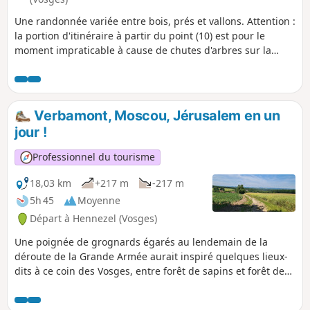
Une randonnée variée entre bois, prés et vallons. Attention :
la portion d'itinéraire à partir du point (10) est pour le
moment impraticable à cause de chutes d'arbres sur la
portion qui longe le ruisseau. Pour retourner au point de
départ, rejoindre Circourt en suivant la route (D39) vers la
droite, puis tourner à gauche dans la Rue de la Chapelle
qui passe devant l'église et poursuivre tout droit sur la
Verbamont, Moscou, Jérusalem en un
route qui la prolonge pour rejoindre la D39a. La traverser
jour !
pour trouver le chemin pris au départ et le suivre vers la
gauche pour rejoindre le parking.
Professionnel du tourisme
18,03 km
+217 m
-217 m
5h 45
Moyenne
Départ à Hennezel (Vosges)
Une poignée de grognards égarés au lendemain de la
déroute de la Grande Armée aurait inspiré quelques lieux-
dits à ce coin des Vosges, entre forêt de sapins et forêt de
feuillus, vallée et "plaine de Moscou". Le hameau de
Moscou et celui de Jérusalem sont sur le chemin, un petit