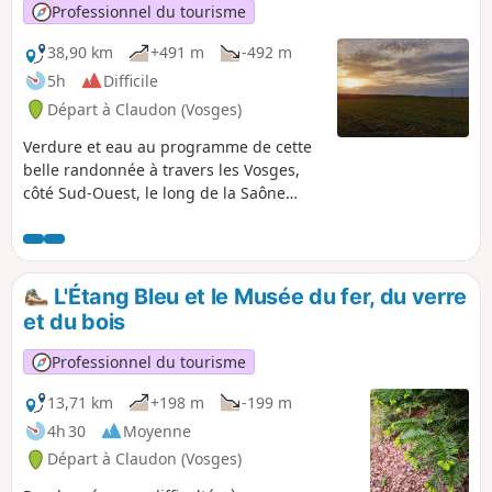
Professionnel du tourisme
38,90 km
+491 m
-492 m
5h
Difficile
Départ à Claudon (Vosges)
Verdure et eau au programme de cette
belle randonnée à travers les Vosges,
côté Sud-Ouest, le long de la Saône
jusqu'à sa source, en passant par
l'Ourche, un affluent de la Saône. Un
bon parcours avec plusieurs aires pour
s’arrêter.
L'Étang Bleu et le Musée du fer, du verre
et du bois
Professionnel du tourisme
13,71 km
+198 m
-199 m
4h 30
Moyenne
Départ à Claudon (Vosges)