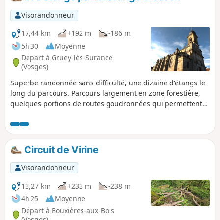
Visorandonneur
17,44 km
+192 m
-186 m
5h 30
Moyenne
Départ à Gruey-lès-Surance
(Vosges)
Superbe randonnée sans difficulté, une dizaine d'étangs le
long du parcours. Parcours largement en zone forestière,
quelques portions de routes goudronnées qui permettent
d'admirer le paysage et de remarquer l'architecture typique
de la Vöge et des villages lorrains. Gruey-lès-Surance est
classé : village pittoresque de la Vôge. En période de chasse
renseignez-vous auprès des communes traversées.
Circuit de Virine
Visorandonneur
13,27 km
+233 m
-238 m
4h 25
Moyenne
Départ à Bouxières-aux-Bois
(Vosges)