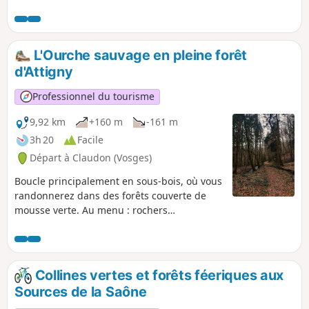
forestiers à travers un paysage varié.
Pour les amoureux de la nature et de
l'eau ! Il est conseillé d'utiliser
l'application visorando pour se
L'Ourche sauvage en pleine forêt
géolocaliser à certains points.
d'Attigny
Professionnel du tourisme
9,92 km
+160 m
-161 m
3h 20
Facile
Départ à Claudon (Vosges)
Boucle principalement en sous-bois, où vous
randonnerez dans des forêts couverte de
mousse verte. Au menu : rochers
impressionnants, rivière, ruisseaux et
petites cascades.
Collines vertes et forêts féeriques aux
Sources de la Saône