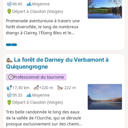
4h 45
Moyenne
Départ à Claudon (Vosges)
Promenade aventureuse à travers une
forêt diversifiée, le long de nombreux
étangs à Clairey, l'Étang Bleu et le
Morillon, le Musée du Verre, du Fer et
du Bois, et la ferme de myrtilles à
Briseverre.
La forêt de Darney du Verbamont à
Quiquengrogne
Professionnel du tourisme
17,30 km
+220 m
-222 m
5h 35
Moyenne
Départ à Claudon (Vosges)
Très belle randonnée le long des eaux
de la vallée de l'Ourche, qui se déroule
presque exclusivement sur des chemins