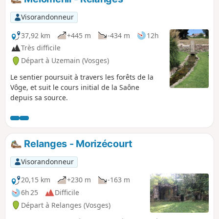
Visorandonneur
37,92 km
+445 m
-434 m
12h
Très difficile
Départ à Uzemain (Vosges)
Le sentier poursuit à travers les forêts de la
Vôge, et suit le cours initial de la Saône
depuis sa source.
Relanges - Morizécourt
Visorandonneur
20,15 km
+230 m
-163 m
6h 25
Difficile
Départ à Relanges (Vosges)