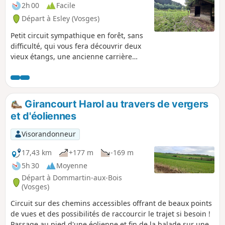
écusson" agrémenté de nombreux
2h 00
Facile
panneaux d'informations. En période de
Départ à Esley (Vosges)
chasse, renseignez-vous auprès des mairies
des communes traversées, évitez les week-
Petit circuit sympathique en forêt, sans
ends.
difficulté, qui vous fera découvrir deux
vieux étangs, une ancienne carrière
gallo-romaine, et une ancienne borne
de France. Une grande partie du
parcours se fait à travers bois par des
petits sentiers sinueux et les deux
Girancourt Harol au travers de vergers
derniers kilomètres sur un chemin de
et d'éoliennes
pierre et route goudronnée. Le sentier
est bien balisé : suivre les petits
Visorandonneur
panneaux avec un Rond Jaune, Vous
trouverez à mi-parcours une aire de
17,43 km
+177 m
-169 m
pique-nique avec tables et une petite
5h 30
Moyenne
cabane pour faire une pause au bord de
Départ à Dommartin-aux-Bois
l'Étang des Limaçons.
(Vosges)
Circuit sur des chemins accessibles offrant de beaux points
de vues et des possibilités de raccourcir le trajet si besoin !
Passage au pied d'une éolienne et fin de la balade sur une