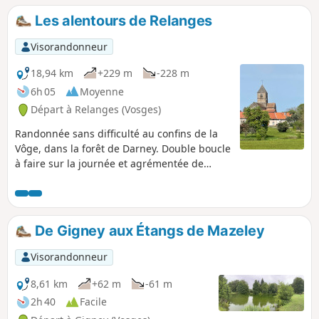
Les alentours de Relanges
Visorandonneur
18,94 km
+229 m
-228 m
6h 05
Moyenne
Départ à Relanges (Vosges)
Randonnée sans difficulté au confins de la
Vôge, dans la forêt de Darney. Double boucle
à faire sur la journée et agrémentée de
monuments et vestiges de différentes
époques .
De Gigney aux Étangs de Mazeley
Visorandonneur
8,61 km
+62 m
-61 m
2h 40
Facile