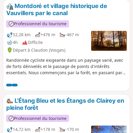
Montdoré et village historique de
Vauvillers par le canal
Professionnel du tourisme
52,28 km
+476 m
-467 m
4h
Difficile
Départ à Claudon (Vosges)
Randonnée cycliste exigeante dans un paysage varié, avec
de forts dénivelés et le passage de points d'intérêts
essentiels. Nous commençons par la forêt, en passant par
la verrerie de la Rochère, l'historique Passavant-la-Rochère,
via le Canal de Corre, avant de monter à travers les champs
jusqu'au Montdoré, d'où l'on a un point de vue à 360°. Nous
passons par la belle ville de Vauvillers, avant de revenir par
L'Étang Bleu et les Étangs de Clairey en
Selles, possibilité de se baigner en été et où vous pourrez
pleine forêt
également déguster une glace ou vous rafraichir au bistrot
du pont tournant.
Professionnel du tourisme
14,72 km
+178 m
-170 m