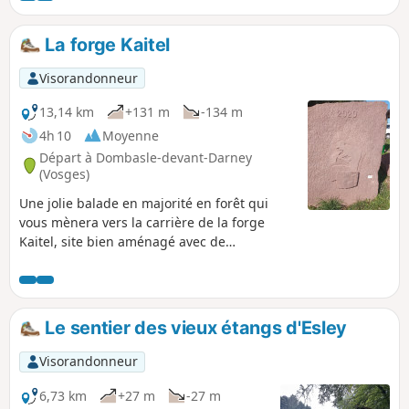
La forge Kaitel
Visorandonneur
13,14 km
+131 m
-134 m
4h 10
Moyenne
Départ à Dombasle-devant-Darney
(Vosges)
Une jolie balade en majorité en forêt qui
vous mènera vers la carrière de la forge
Kaitel, site bien aménagé avec de
nombreuses découvertes. NOTE : Excepté
sur le site de Kaitel, ce circuit n'est pas
balisé, pour vous guider, nous avons relevé
les plaques de numérotation des parcelles
Le sentier des vieux étangs d'Esley
forestières. Veillez à bien les repérer. Afin
d'éviter toute confusion ce parcours n'est
Visorandonneur
pas décrit entre les points 8 et 11, suivez le
balisage sur le terrain "flèche blanche et
6,73 km
+27 m
-27 m