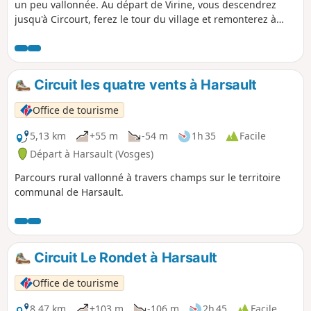
un peu vallonnée. Au départ de Virine, vous descendrez
jusqu'à Circourt, ferez le tour du village et remonterez à
travers bois pour revenir à Virine en passant par une vue à
360° ! Idéale en été avec beaucoup de zones ombragées
mais avec quelques pentes assez raides.
Circuit les quatre vents à Harsault
Office de tourisme
5,13 km
+55 m
-54 m
1h 35
Facile
Départ à Harsault (Vosges)
Parcours rural vallonné à travers champs sur le territoire
communal de Harsault.
Circuit Le Rondet à Harsault
Office de tourisme
8,47 km
+103 m
-106 m
2h 45
Facile