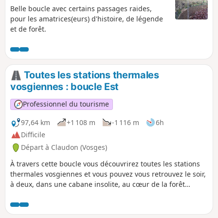
Belle boucle avec certains passages raides,
pour les amatrices(eurs) d'histoire, de légende
et de forêt.
Toutes les stations thermales
vosgiennes : boucle Est
Professionnel du tourisme
97,64 km
+1 108 m
-1 116 m
6h
Difficile
Départ à Claudon (Vosges)
À travers cette boucle vous découvrirez toutes les stations
thermales vosgiennes et vous pouvez vous retrouvez le soir,
à deux, dans une cabane insolite, au cœur de la forêt
classée d'exception de la Vôge. Cette boucle permet de
découvrir Bains-les-Bains et Plombières-les-Bains. Elle est à
combiner, si vous le souhaitez, avec la boucle Ouest