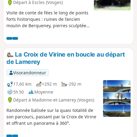
Départ à Escles (Vosges)
Visite de conte de fées le long de points
forts historiques : ruines de l’ancien
moulin de Berqueney, pierres sculptées,
ancienne carrière de meules, la Grotte
Saint-Martin, le Cuveau des Fées... et
tout cela le long du Madon.
La Croix de Virine en boucle au départ
de Lamerey
Visorandonneur
17,60 km
+292 m
-292 m
5h 50
Moyenne
Départ à Madonne-et-Lamerey (Vosges)
Randonnée balisée sur la quasi totalité de
son parcours, passant par la Croix de Virine
et offrant un panorama à 360°.