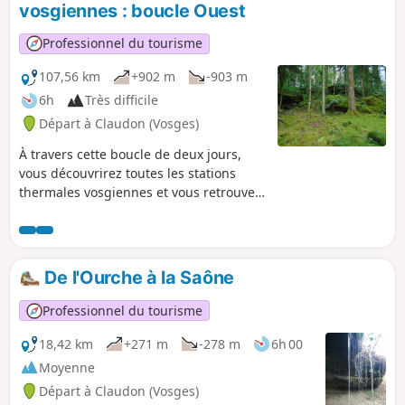
vosgiennes : boucle Ouest
Professionnel du tourisme
107,56 km
+902 m
-903 m
6h
Très difficile
Départ à Claudon (Vosges)
À travers cette boucle de deux jours,
vous découvrirez toutes les stations
thermales vosgiennes et vous retrouvez
le soir, à deux, dans une cabane insolite
au cœur de la forêt classée d'exception
de la Vôge. La première boucle est la
boucle Ouest : elle permet de découvrir
De l'Ourche à la Saône
Bourbonne-les-Bains, Martigny-les-
Bains, Contrexéville et Vittel.
Professionnel du tourisme
18,42 km
+271 m
-278 m
6h 00
Moyenne
Départ à Claudon (Vosges)