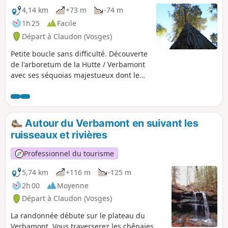
4,14 km
+73 m
-74 m
1h 25
Facile
Départ à Claudon (Vosges)
Petite boucle sans difficulté. Découverte
de l'arboretum de la Hutte / Verbamont
avec ses séquoias majestueux dont le
second plus haut séquoia de France.
Arboretum d'essences nord-américaines
créé il y a 150 ans.
Autour du Verbamont en suivant les
ruisseaux et rivières
Professionnel du tourisme
5,74 km
+116 m
-125 m
2h 00
Moyenne
Départ à Claudon (Vosges)
La randonnée débute sur le plateau du
Verbamont. Vous traverserez les chênaies