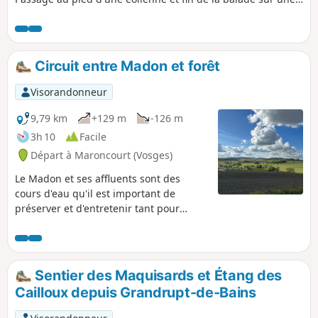
ancienne voie ferrée. Le trajet est marqué par différents
balisages du Club Vosgien mais étant fraichement réalisés,
ils n'apparaissent pas sur la carte IGN.
Circuit entre Madon et forêt
Visorandonneur
9,79 km
+129 m
-126 m
3h 10
Facile
Départ à Maroncourt (Vosges)
Le Madon et ses affluents sont des
cours d'eau qu'il est important de
préserver et d'entretenir tant pour
limiter les crues que pour
l’environnement car ils sont sources de
biodiversité, et sont à l'origine des
paysages que vous traverserez lors de
Sentier des Maquisards et Étang des
cette promenade.
Cailloux depuis Grandrupt-de-Bains