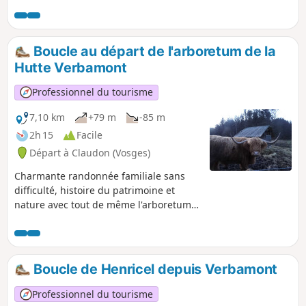
Boucle au départ de l'arboretum de la
Hutte Verbamont
Professionnel du tourisme
7,10 km
+79 m
-85 m
2h 15
Facile
Départ à Claudon (Vosges)
Charmante randonnée familiale sans
difficulté, histoire du patrimoine et
nature avec tout de même l'arboretum
qui comporte le second plus haut
séquoia de France ainsi qu'une chapelle
école
Boucle de Henricel depuis Verbamont
Professionnel du tourisme