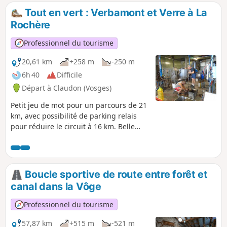
(Bourbonne-les-Bains, Martigny-les-Bains, Contrexéville et
Tout en vert : Verbamont et Verre à La
Vittel.)
Rochère
Professionnel du tourisme
20,61 km
+258 m
-250 m
6h 40
Difficile
Départ à Claudon (Vosges)
Petit jeu de mot pour un parcours de 21
km, avec possibilité de parking relais
pour réduire le circuit à 16 km. Belle
randonnée de niveau simple, possibilité
d'hébergement au camping la clairière
du Verbamont, visite des verriers au
travail dans la plus ancienne verrerie
Boucle sportive de route entre forêt et
d'art de France, possibilité de
canal dans la Vôge
restauration au départ et à mi-chemin.
Professionnel du tourisme
57,87 km
+515 m
-521 m