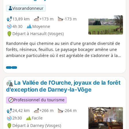
Visorandonneur
13,89 km
+173 m
-173 m
4h 30
Moyenne
Départ à Harsault (Vosges)
Randonnée qui chemine au sein d'une grande diversité de
forêts, résineux, feuillus. Le paysage bocager amène une
ambiance particulière où il est agréable de s'adonner à la
randonnée.
La Vallée de l'Ourche, joyaux de la forêt
d'exception de Darney-la-Vôge
Professionnel du tourisme
24,42 km
+266 m
-264 m
2h30
Facile
Départ à Darney (Vosges)