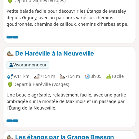
Départ à Gigney (Vosges)
Petite balade facile pour découvrir les Étangs de Mazeley
depuis Gigney, avec un parcours varié sur chemins
goudronnés, chemins de cailloux, chemins d'herbes et peu
de dénivelé. Un endroit sympathique pour faire une pause
et pique-niquer. Parcours peu ombragé, attention en plein
soleil.
De Haréville à la Neuveville
Visorandonneur
9,11 km
+154 m
-154 m
3h 05
Facile
Départ à Haréville (Vosges)
Une boucle agréable, relativement facile, avec une partie
ombragée sur la montée de Maximois et un passage par
l'Étang de la Neuveville.
Les étangs par la Grange Bresson