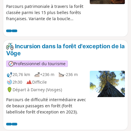
Parcours patrimoniale à travers la forêt
classée parmi les 15 plus belles forêts
françaises. Variante de la boucle
balisée n°24 avec départ la Maison de la
Forêt ou alternativement à l'éco-
camping la Clairière du Verbamont.
Incursion dans la forêt d'exception de la
Vôge
Professionnel du tourisme
20,76 km
+236 m
-236 m
2h30
Difficile
Départ à Darney (Vosges)
Parcours de difficulté intermédiaire avec
de beaux passages en forêt (forêt
labellisée forêt d'exception en 2023).