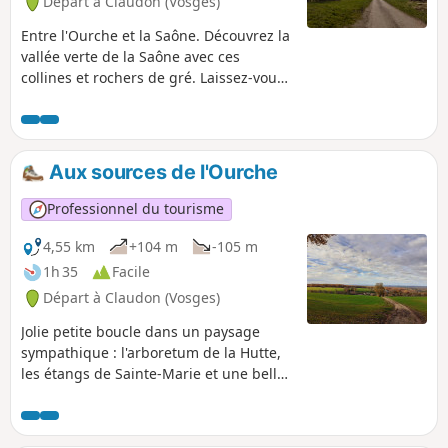
Départ à Claudon (Vosges)
Entre l'Ourche et la Saône. Découvrez la
vallée verte de la Saône avec ces
collines et rochers de gré. Laissez-vous
surprendre par les méandres de la
Saône et de tous ses affluents.
Aux sources de l'Ourche
Professionnel du tourisme
4,55 km
+104 m
-105 m
1h 35
Facile
Départ à Claudon (Vosges)
Jolie petite boucle dans un paysage
sympathique : l'arboretum de la Hutte,
les étangs de Sainte-Marie et une belle
vue sur la vallée de la Frison.