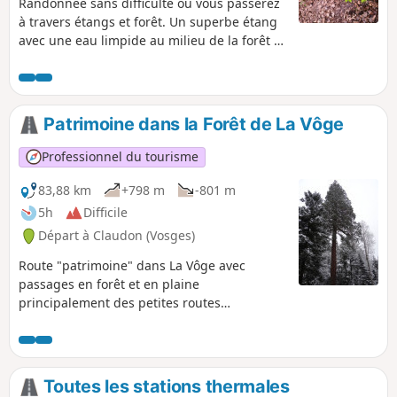
Randonnée sans difficulté où vous passerez
à travers étangs et forêt. Un superbe étang
avec une eau limpide au milieu de la forêt à
découvrir. Arrêtez-vous au Musée de la
Résidence de Clairey pour y découvrir le
patrimoine artisanal de la vallée.
Patrimoine dans la Forêt de La Vôge
Professionnel du tourisme
83,88 km
+798 m
-801 m
5h
Difficile
Départ à Claudon (Vosges)
Route "patrimoine" dans La Vôge avec
passages en forêt et en plaine
principalement des petites routes
communales ou forestières adaptées au vélo
de route.
Toutes les stations thermales