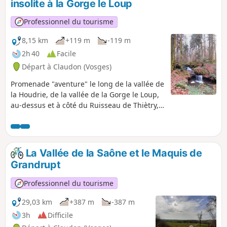
insolite à la Gorge le Loup
Professionnel du tourisme
8,15 km
+119 m
-119 m
2h 40
Facile
Départ à Claudon (Vosges)
Promenade "aventure" le long de la vallée de
la Houdrie, de la vallée de la Gorge le Loup,
au-dessus et à côté du Ruisseau de Thiètry,
avec une belle mousse verte sur les rochers
et de très jolies cascades si l'eau le permet.
La promenade se fait sur des routes non
pavées et des sentiers forestiers. La période
La Vallée de la Saône et le Maquis de
la plus favorable pour ce circuit est le
Grandrupt
printemps. Il est recommandé d'utiliser
l'application Visorando, certaines portions
Professionnel du tourisme
du sentier sont peu "marquées".
29,03 km
+387 m
-387 m
3h
Difficile