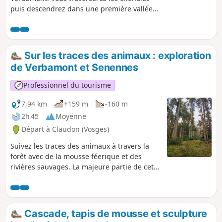
puis descendrez dans une première vallée
d'un ruisseau sauvage, en saison quelques
petites cascades et un paysage de mousses
verte. Découverte d'un bel étang à
Senennes, puis votre parcours se poursuit
Sur les traces des animaux : exploration
surplombant la rivière Ourche toujours sur
de Verbamont et Senennes
des petits sentiers forestiers. La majeure
partie de cette boucle se fait sur des
Professionnel du tourisme
chemins forestiers, parfois difficiles d'accès,
et hors des sentiers. Il est fortement
7,94 km
+159 m
-160 m
conseillé de se munir de l'application
2h 45
Moyenne
Visorando afin d'éventuellement se
Départ à Claudon (Vosges)
géolocaliser.
Suivez les traces des animaux à travers la
forêt avec de la mousse féerique et des
rivières sauvages. La majeure partie de cette
boucle se fait sur des chemins forestiers,
parfois difficiles d'accès, et hors des
sentiers. L'emploi de l'application Visorando
ou d'un GPS est fortement conseillé.
Cascade, tapis de mousse et sculpture