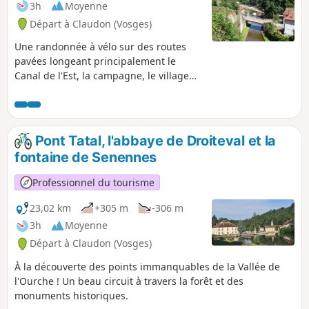
3h
Moyenne
Départ à Claudon (Vosges)
Une randonnée à vélo sur des routes
pavées longeant principalement le
Canal de l'Est, la campagne, le village
historique de Fontenoy-le-Château et la
forêt. Itinéraire varié et pittoresque,
chemins faciles avec dénivelés modérés.
Pont Tatal, l'abbaye de Droiteval et la
fontaine de Senennes
Professionnel du tourisme
23,02 km
+305 m
-306 m
3h
Moyenne
Départ à Claudon (Vosges)
À la découverte des points immanquables de la Vallée de
l'Ourche ! Un beau circuit à travers la forêt et des
monuments historiques.