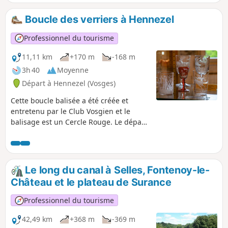
clin d’œil à la géographie et à l'histoire. Vous pourrez
repartir avec votre pot de miel de la Miellerie de Jérusalem
Boucle des verriers à Hennezel
ou dormir dans une cabane au camping "La Clairière du
Verbamont".
Professionnel du tourisme
11,11 km
+170 m
-168 m
3h 40
Moyenne
Départ à Hennezel (Vosges)
Cette boucle balisée a été créée et
entretenu par le Club Vosgien et le
balisage est un Cercle Rouge. Le départ
proposé se trouve à l'arboretum de la
Hutte mais il est également possible au
Musée de la Résidence.
Le long du canal à Selles, Fontenoy-le-
Château et le plateau de Surance
Professionnel du tourisme
42,49 km
+368 m
-369 m