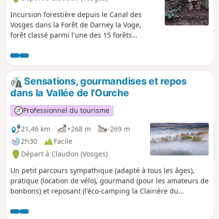
Incursion forestière depuis le Canal des
Vosges dans la Forêt de Darney la Voge,
forêt classé parmi l'une des 15 forêts
d'exception de France. Celle-ci est
mondialement reconnue pour la qualité de
ses chênes. Boucle depuis l'éco-camping de
la clairière du Verbamont.
Sensations, gourmandises et repos
dans la Vallée de l'Ourche
Professionnel du tourisme
21,46 km
+268 m
-269 m
2h30
Facile
Départ à Claudon (Vosges)
Un petit parcours sympathique (adapté à tous les âges),
pratique (location de vélo), gourmand (pour les amateurs de
bonbons) et reposant (l'éco-camping la Clairière du
Verbamont) dans une forêt classée d'exception parmi les 15
plus belles forêts de France.