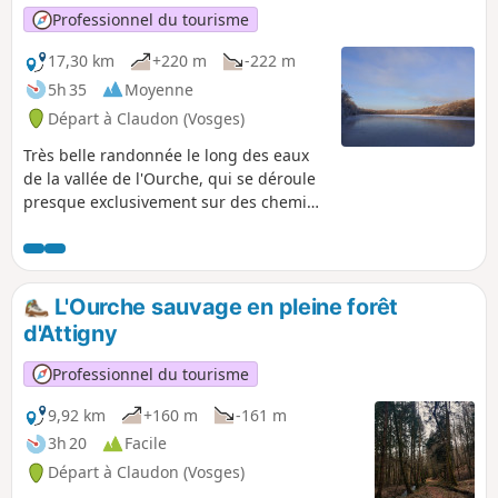
Professionnel du tourisme
17,30 km
+220 m
-222 m
5h 35
Moyenne
Départ à Claudon (Vosges)
Très belle randonnée le long des eaux
de la vallée de l'Ourche, qui se déroule
presque exclusivement sur des chemins
forestiers à travers un paysage varié.
Pour les amoureux de la nature et de
l'eau ! Il est conseillé d'utiliser
l'application visorando pour se
L'Ourche sauvage en pleine forêt
géolocaliser à certains points.
d'Attigny
Professionnel du tourisme
9,92 km
+160 m
-161 m
3h 20
Facile
Départ à Claudon (Vosges)