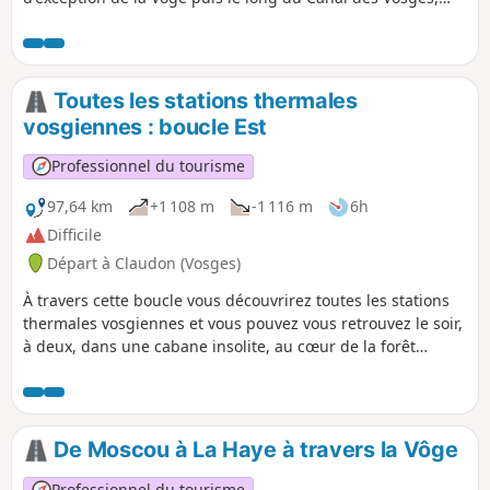
ainsi qu'à la ville thermale de Bains-les-Bains et à l'ancienne
féculerie.
Toutes les stations thermales
vosgiennes : boucle Est
Professionnel du tourisme
97,64 km
+1 108 m
-1 116 m
6h
Difficile
Départ à Claudon (Vosges)
À travers cette boucle vous découvrirez toutes les stations
thermales vosgiennes et vous pouvez vous retrouvez le soir,
à deux, dans une cabane insolite, au cœur de la forêt
classée d'exception de la Vôge. Cette boucle permet de
découvrir Bains-les-Bains et Plombières-les-Bains. Elle est à
combiner, si vous le souhaitez, avec la boucle Ouest
(Bourbonne-les-Bains, Martigny-les-Bains, Contrexéville et
De Moscou à La Haye à travers la Vôge
Vittel.)
Professionnel du tourisme