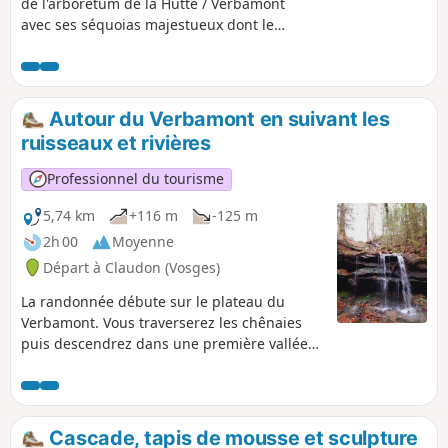
de l'arboretum de la Hutte / Verbamont
avec ses séquoias majestueux dont le
second plus haut séquoia de France.
Arboretum d'essences nord-américaines
créé il y a 150 ans.
Autour du Verbamont en suivant les
ruisseaux et rivières
Professionnel du tourisme
5,74 km
+116 m
-125 m
2h 00
Moyenne
Départ à Claudon (Vosges)
La randonnée débute sur le plateau du
Verbamont. Vous traverserez les chênaies
puis descendrez dans une première vallée
d'un ruisseau sauvage, en saison quelques
petites cascades et un paysage de mousses
verte. Découverte d'un bel étang à
Senennes, puis votre parcours se poursuit
Cascade, tapis de mousse et sculpture