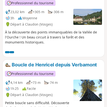
Professionnel du tourisme
23,02 km
+305 m
-306 m
3h
Moyenne
Départ à Claudon (Vosges)
À la découverte des points immanquables de la Vallée de
l'Ourche ! Un beau circuit à travers la forêt et des
monuments historiques.
Boucle de Henricel depuis Verbamont
Professionnel du tourisme
4,14 km
+73 m
-74 m
1h 25
Facile
Départ à Claudon (Vosges)
Petite boucle sans difficulté. Découverte