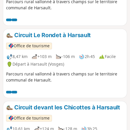
Parcours rural vallonné à travers champs sur le territoire
chasse, renseignez-vous auprès des mairies
communal de Harsault.
des communes traversées, évitez les week-
ends.
Circuit Le Rondet à Harsault
Office de tourisme
8,47 km
+103 m
-106 m
2h 45
Facile
Départ à Harsault (Vosges)
Parcours rural vallonné à travers champs sur le territoire
communal de Harsault.
Circuit devant les Chicottes à Harsault
Office de tourisme
10,61 km
+124 m
-128 m
3h 25