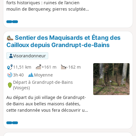
forts historiques : ruines de l’ancien
moulin de Berqueney, pierres sculptées,
ancienne carrière de meules, la Grotte
Saint-Martin, le Cuveau des Fées... et
tout cela le long du Madon.
Sentier des Maquisards et Étang des
Cailloux depuis Grandrupt-de-Bains
Visorandonneur
11,51 km
+161 m
-162 m
3h 40
Moyenne
Départ à Grandrupt-de-Bains
(Vosges)
Au départ du joli village de Grandrupt-
de-Bains aux belles maisons datées,
cette randonnée vous fera découvrir un
lieu de vie et d'entraînement des
maquisards en août et septembre 1944,
mais surtout lieu de mémoire. Vous
découvrirez également : roches