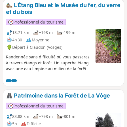
s’arrêter.
L'Étang Bleu et le Musée du fer, du verre
et du bois
Professionnel du tourisme
13,71 km
+198 m
-199 m
4h 30
Moyenne
Départ à Claudon (Vosges)
Randonnée sans difficulté où vous passerez
à travers étangs et forêt. Un superbe étang
avec une eau limpide au milieu de la forêt à
découvrir. Arrêtez-vous au Musée de la
Résidence de Clairey pour y découvrir le
patrimoine artisanal de la vallée.
Patrimoine dans la Forêt de La Vôge
Professionnel du tourisme
83,88 km
+798 m
-801 m
5h
Difficile