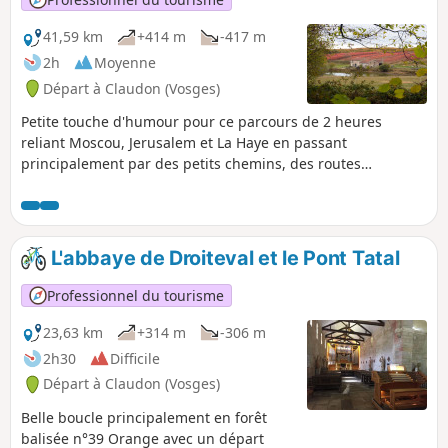
41,59 km
+414 m
-417 m
2h
Moyenne
Départ à Claudon (Vosges)
Petite touche d'humour pour ce parcours de 2 heures
reliant Moscou, Jerusalem et La Haye en passant
principalement par des petits chemins, des routes
forestières praticables à vélo de route et traversant
plusieurs petits hameaux. Un beau petit circuit à travers la
forêt classée parmi l'une des 15 plus belles forêts
françaises. (Forêt de Darney, La Vôge, labellisée forêt
L'abbaye de Droiteval et le Pont Tatal
d'exception en 2023).
Professionnel du tourisme
23,63 km
+314 m
-306 m
2h30
Difficile
Départ à Claudon (Vosges)
Belle boucle principalement en forêt
balisée n°39 Orange avec un départ