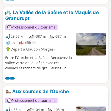
école
La Vallée de la Saône et le Maquis de
Grandrupt
Professionnel du tourisme
29,03 km
+387 m
-387 m
3h
Difficile
Départ à Claudon (Vosges)
Entre l'Ourche et la Saône. Découvrez la
vallée verte de la Saône avec ces
collines et rochers de gré. Laissez-vous
surprendre par les méandres de la
Saône et de tous ses affluents.
Aux sources de l'Ourche
Professionnel du tourisme
4,55 km
+104 m
-105 m