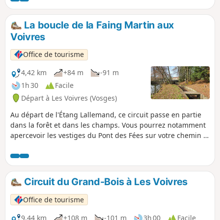
l’étang puis suivez les panneaux
marqués d’empreintes de pas, et
La boucle de la Faing Martin aux
signalés de surcroît par de jolis tuteurs
Voivres
en osier portant une tête en terre cuite.
Office de tourisme
4,42 km
+84 m
-91 m
1h 30
Facile
Départ à Les Voivres (Vosges)
Au départ de l'Étang Lallemand, ce circuit passe en partie
dans la forêt et dans les champs. Vous pourrez notamment
apercevoir les vestiges du Pont des Fées sur votre chemin et
avec un peu de chance, il se peut que vous rencontriez la
faune locale (chevreuils et lièvres).
Circuit du Grand-Bois à Les Voivres
Office de tourisme
9,44 km
+108 m
-101 m
3h 00
Facile