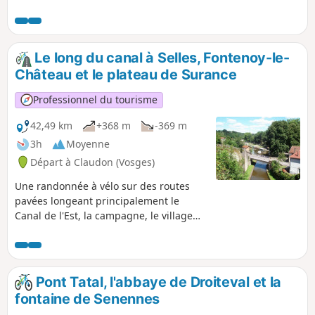
proposé se trouve à l'arboretum de la
Hutte mais il est également possible au
Musée de la Résidence.
Le long du canal à Selles, Fontenoy-le-
Château et le plateau de Surance
Professionnel du tourisme
42,49 km
+368 m
-369 m
3h
Moyenne
Départ à Claudon (Vosges)
Une randonnée à vélo sur des routes
pavées longeant principalement le
Canal de l'Est, la campagne, le village
historique de Fontenoy-le-Château et la
forêt. Itinéraire varié et pittoresque,
chemins faciles avec dénivelés modérés.
Pont Tatal, l'abbaye de Droiteval et la
fontaine de Senennes