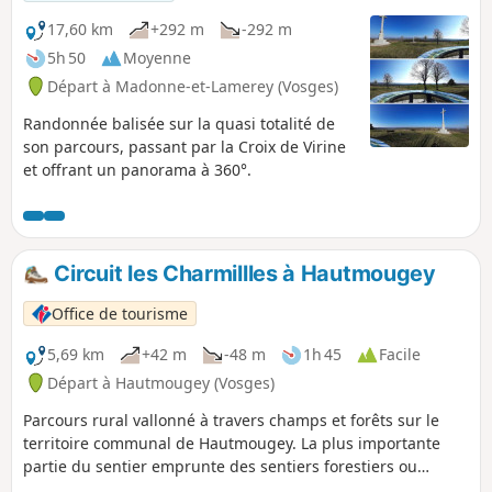
17,60 km
+292 m
-292 m
5h 50
Moyenne
Départ à Madonne-et-Lamerey (Vosges)
Randonnée balisée sur la quasi totalité de
son parcours, passant par la Croix de Virine
et offrant un panorama à 360°.
Circuit les Charmillles à Hautmougey
Office de tourisme
5,69 km
+42 m
-48 m
1h 45
Facile
Départ à Hautmougey (Vosges)
Parcours rural vallonné à travers champs et forêts sur le
territoire communal de Hautmougey. La plus importante
partie du sentier emprunte des sentiers forestiers ou
empierrés. Ce circuit emprunte un peu de route pour entrer