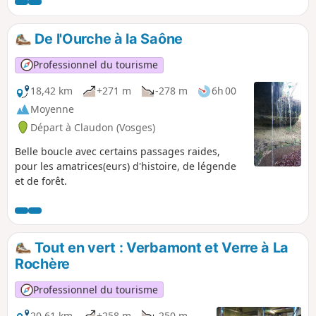
au cœur de la forêt classée d'exception
de la Vôge. La première boucle est la
boucle Ouest : elle permet de découvrir
De l'Ourche à la Saône
Bourbonne-les-Bains, Martigny-les-
Bains, Contrexéville et Vittel.
Professionnel du tourisme
18,42 km
+271 m
-278 m
6h 00
Moyenne
Départ à Claudon (Vosges)
Belle boucle avec certains passages raides,
pour les amatrices(eurs) d'histoire, de légende
et de forêt.
Tout en vert : Verbamont et Verre à La
Rochère
Professionnel du tourisme
20,61 km
+258 m
-250 m