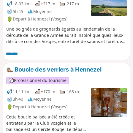
18,03 km
+217 m
-217 m
5h 45
Moyenne
Départ à Hennezel (Vosges)
Une poignée de grognards égarés au lendemain de la
déroute de la Grande Armée aurait inspiré quelques lieux-
dits à ce coin des Vosges, entre forêt de sapins et forêt de
feuillus, vallée et "plaine de Moscou". Le hameau de
Moscou et celui de Jérusalem sont sur le chemin, un petit
clin d’œil à la géographie et à l'histoire. Vous pourrez
repartir avec votre pot de miel de la Miellerie de Jérusalem
Boucle des verriers à Hennezel
ou dormir dans une cabane au camping "La Clairière du
Verbamont".
Professionnel du tourisme
11,11 km
+170 m
-168 m
3h 40
Moyenne
Départ à Hennezel (Vosges)
Cette boucle balisée a été créée et
entretenu par le Club Vosgien et le
balisage est un Cercle Rouge. Le départ