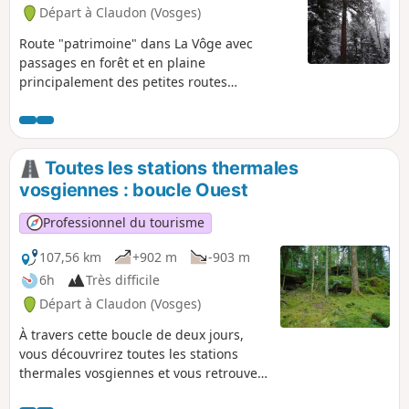
Départ à Claudon (Vosges)
Route "patrimoine" dans La Vôge avec
passages en forêt et en plaine
principalement des petites routes
communales ou forestières adaptées au vélo
de route.
Toutes les stations thermales
vosgiennes : boucle Ouest
Professionnel du tourisme
107,56 km
+902 m
-903 m
6h
Très difficile
Départ à Claudon (Vosges)
À travers cette boucle de deux jours,
vous découvrirez toutes les stations
thermales vosgiennes et vous retrouvez
le soir, à deux, dans une cabane insolite