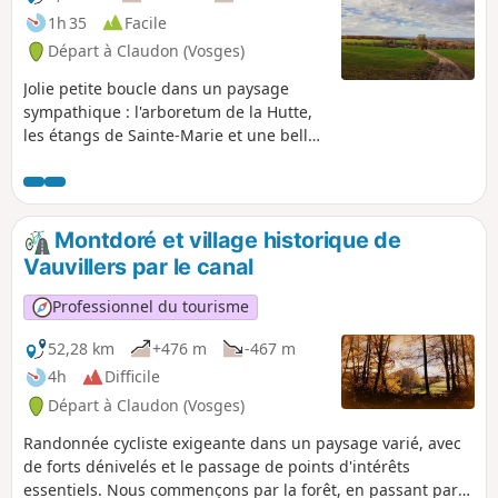
1h 35
Facile
Départ à Claudon (Vosges)
Jolie petite boucle dans un paysage
sympathique : l'arboretum de la Hutte,
les étangs de Sainte-Marie et une belle
vue sur la vallée de la Frison.
Montdoré et village historique de
Vauvillers par le canal
Professionnel du tourisme
52,28 km
+476 m
-467 m
4h
Difficile
Départ à Claudon (Vosges)
Randonnée cycliste exigeante dans un paysage varié, avec
de forts dénivelés et le passage de points d'intérêts
essentiels. Nous commençons par la forêt, en passant par