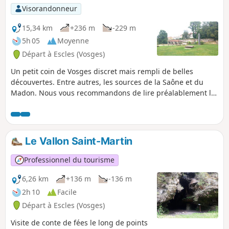
Visorandonneur
15,34 km
+236 m
-229 m
5h 05
Moyenne
Départ à Escles (Vosges)
Un petit coin de Vosges discret mais rempli de belles
découvertes. Entre autres, les sources de la Saône et du
Madon. Nous vous recommandons de lire préalablement la
description afin d'identifier par avance les points
particuliers du circuit.
Le Vallon Saint-Martin
Professionnel du tourisme
6,26 km
+136 m
-136 m
2h 10
Facile
Départ à Escles (Vosges)
Visite de conte de fées le long de points