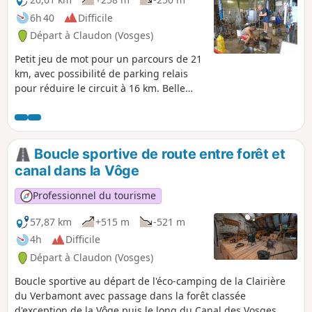
6h 40
Difficile
Départ à Claudon (Vosges)
Petit jeu de mot pour un parcours de 21
km, avec possibilité de parking relais
pour réduire le circuit à 16 km. Belle
randonnée de niveau simple, possibilité
d'hébergement au camping la clairière
du Verbamont, visite des verriers au
travail dans la plus ancienne verrerie
Boucle sportive de route entre forêt et
d'art de France, possibilité de
canal dans la Vôge
restauration au départ et à mi-chemin.
Professionnel du tourisme
57,87 km
+515 m
-521 m
4h
Difficile
Départ à Claudon (Vosges)
Boucle sportive au départ de l'éco-camping de la Clairière
du Verbamont avec passage dans la forêt classée
d'exception de la Vôge puis le long du Canal des Vosges,