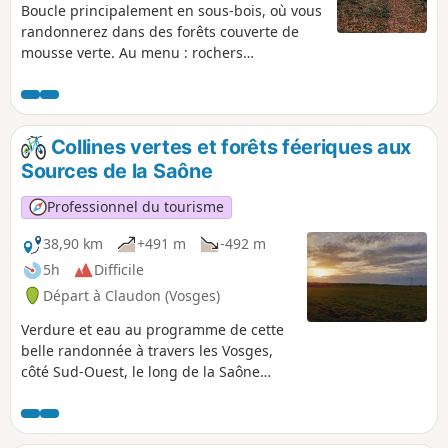
Boucle principalement en sous-bois, où vous
randonnerez dans des forêts couverte de
mousse verte. Au menu : rochers
impressionnants, rivière, ruisseaux et
petites cascades.
Collines vertes et forêts féeriques aux
Sources de la Saône
Professionnel du tourisme
38,90 km
+491 m
-492 m
5h
Difficile
Départ à Claudon (Vosges)
Verdure et eau au programme de cette
belle randonnée à travers les Vosges,
côté Sud-Ouest, le long de la Saône
jusqu'à sa source, en passant par
l'Ourche, un affluent de la Saône. Un
bon parcours avec plusieurs aires pour