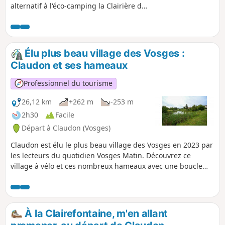
alternatif à l'éco-camping la Clairière du
Verbamont (départ difficile au Pont
Tatal). Vous traverserez une forêt
labellisée d'exception (15 forêts en
France ont ce label).
Élu plus beau village des Vosges :
Claudon et ses hameaux
Professionnel du tourisme
26,12 km
+262 m
-253 m
2h30
Facile
Départ à Claudon (Vosges)
Claudon est élu le plus beau village des Vosges en 2023 par
les lecteurs du quotidien Vosges Matin. Découvrez ce
village à vélo et ces nombreux hameaux avec une boucle
adaptée pour tous...
À la Clairefontaine, m'en allant