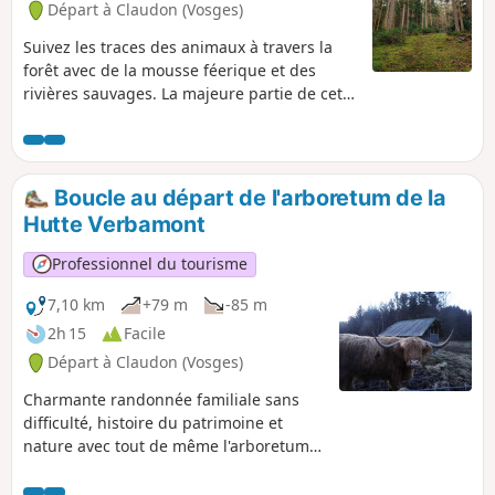
Départ à Claudon (Vosges)
Suivez les traces des animaux à travers la
forêt avec de la mousse féerique et des
rivières sauvages. La majeure partie de cette
boucle se fait sur des chemins forestiers,
parfois difficiles d'accès, et hors des
sentiers. L'emploi de l'application Visorando
ou d'un GPS est fortement conseillé.
Boucle au départ de l'arboretum de la
Hutte Verbamont
Professionnel du tourisme
7,10 km
+79 m
-85 m
2h 15
Facile
Départ à Claudon (Vosges)
Charmante randonnée familiale sans
difficulté, histoire du patrimoine et
nature avec tout de même l'arboretum
qui comporte le second plus haut
séquoia de France ainsi qu'une chapelle