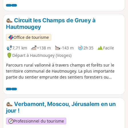
ensuite dans le massif forestier communal d’une superficie
de 100 ha qui comprend une variété de chênes
exceptionnels.
Circuit les Champs de Gruey à
Hautmougey
Office de tourisme
7,71 km
+138 m
-143 m
2h 35
Facile
Départ à Hautmougey (Vosges)
Parcours rural vallonné à travers champs et forêts sur le
territoire communal de Hautmougey. La plus importante
partie du sentier emprunte des sentiers forestiers ou
empierrés. Un endroit de pique-nique se trouve sur le
circuit. La balade passe sur un chemin qui est une ancienne
voie romaine. Cette partie de promenade est très
ensoleillée en période printanière et estivale.
Verbamont, Moscou, Jérusalem en un
jour !
Professionnel du tourisme