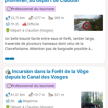
promener, au départ de Claudon
Professionnel du tourisme
23,75 km
+277 m
-269 m
7h 35
Difficile
Départ à Claudon (Vosges)
Un belle boucle facile entre eaux et forêt, sentier large,
traversée de plusieurs hameaux dont celui de la
Clairefontaine. Attention pas de baignade possible à
Clairefontaine, continuer 1 km de plus pour le faire dans la
Saône plus bas qui prend sa source à quelques kilomètres
seulement.
Incursion dans la Forêt de la Vôge
depuis le Canal des Vosges
Professionnel du tourisme
41,01 km
+317 m
-321 m
3h
Moyenne
Départ à Claudon (Vosges)