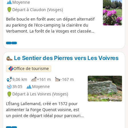
Moyenne
Départ à Claudon (Vosges)
Belle boucle en forêt avec un départ alternatif
au parking de l'éco-camping la clairière du
Verbamont. La forêt de la Vosges est classée
parmi l'une des 15 plus belles forêt française
depuis 2023 (classement forêt d'exception).
Cette boucle est balisée n°38 en Orange et
entretenue par la communauté de communes
Le Sentier des Pierres vers Les Voivres
Vosges Côté Sud-Ouest.
Office de tourisme
9,06 km
+161 m
-167 m
3h 05
Moyenne
Départ à Les Voivres (Vosges)
L’Étang Lallemand, créé en 1572 pour
alimenter la Forge Quenot voisine, est
un point de départ idéal pour parcourir
le Sentier des Pierres, promenade
insolite chargée d’histoire. Vous longez