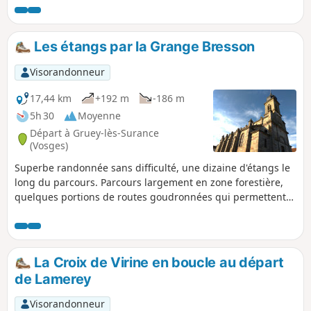
Les étangs par la Grange Bresson
Visorandonneur
17,44 km
+192 m
-186 m
5h 30
Moyenne
Départ à Gruey-lès-Surance
(Vosges)
Superbe randonnée sans difficulté, une dizaine d'étangs le
long du parcours. Parcours largement en zone forestière,
quelques portions de routes goudronnées qui permettent
d'admirer le paysage et de remarquer l'architecture typique
de la Vöge et des villages lorrains. Gruey-lès-Surance est
classé : village pittoresque de la Vôge. En période de chasse
renseignez-vous auprès des communes traversées.
La Croix de Virine en boucle au départ
de Lamerey
Visorandonneur