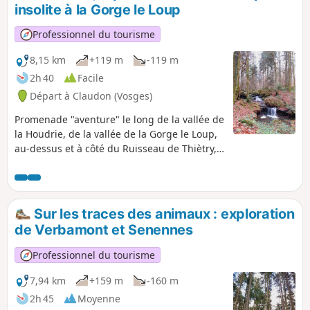
surplombant la rivière Ourche toujours sur
insolite à la Gorge le Loup
des petits sentiers forestiers. La majeure
partie de cette boucle se fait sur des
Professionnel du tourisme
chemins forestiers, parfois difficiles d'accès,
et hors des sentiers. Il est fortement
8,15 km
+119 m
-119 m
conseillé de se munir de l'application
2h 40
Facile
Visorando afin d'éventuellement se
Départ à Claudon (Vosges)
géolocaliser.
Promenade "aventure" le long de la vallée de
la Houdrie, de la vallée de la Gorge le Loup,
au-dessus et à côté du Ruisseau de Thiètry,
avec une belle mousse verte sur les rochers
et de très jolies cascades si l'eau le permet.
La promenade se fait sur des routes non
pavées et des sentiers forestiers. La période
Sur les traces des animaux : exploration
la plus favorable pour ce circuit est le
de Verbamont et Senennes
printemps. Il est recommandé d'utiliser
l'application Visorando, certaines portions
Professionnel du tourisme
du sentier sont peu "marquées".
7,94 km
+159 m
-160 m
2h 45
Moyenne