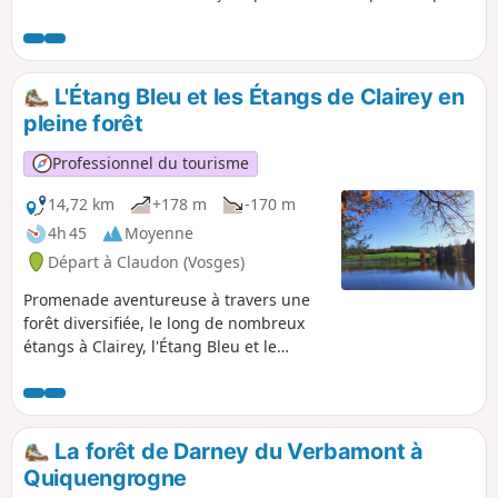
la verrerie de la Rochère, l'historique Passavant-la-Rochère,
via le Canal de Corre, avant de monter à travers les champs
jusqu'au Montdoré, d'où l'on a un point de vue à 360°. Nous
passons par la belle ville de Vauvillers, avant de revenir par
L'Étang Bleu et les Étangs de Clairey en
Selles, possibilité de se baigner en été et où vous pourrez
pleine forêt
également déguster une glace ou vous rafraichir au bistrot
du pont tournant.
Professionnel du tourisme
14,72 km
+178 m
-170 m
4h 45
Moyenne
Départ à Claudon (Vosges)
Promenade aventureuse à travers une
forêt diversifiée, le long de nombreux
étangs à Clairey, l'Étang Bleu et le
Morillon, le Musée du Verre, du Fer et
du Bois, et la ferme de myrtilles à
Briseverre.
La forêt de Darney du Verbamont à
Quiquengrogne