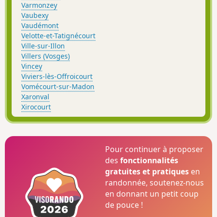
Varmonzey
Vaubexy
Vaudémont
Velotte-et-Tatignécourt
Ville-sur-Illon
Villers (Vosges)
Vincey
Viviers-lès-Offroicourt
Vomécourt-sur-Madon
Xaronval
Xirocourt
Pour continuer à proposer
des
fonctionnalités
gratuites et pratiques
en
randonnée, soutenez-nous
en donnant un petit coup
de pouce !