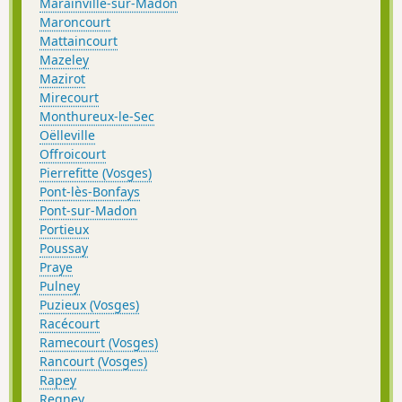
Marainville-sur-Madon
Maroncourt
Mattaincourt
Mazeley
Mazirot
Mirecourt
Monthureux-le-Sec
Oëlleville
Offroicourt
Pierrefitte (Vosges)
Pont-lès-Bonfays
Pont-sur-Madon
Portieux
Poussay
Praye
Pulney
Puzieux (Vosges)
Racécourt
Ramecourt (Vosges)
Rancourt (Vosges)
Rapey
Regney