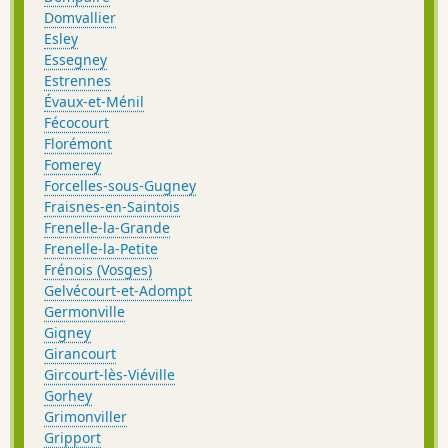
Domvallier
Esley
Essegney
Estrennes
Évaux-et-Ménil
Fécocourt
Florémont
Fomerey
Forcelles-sous-Gugney
Fraisnes-en-Saintois
Frenelle-la-Grande
Frenelle-la-Petite
Frénois (Vosges)
Gelvécourt-et-Adompt
Germonville
Gigney
Girancourt
Gircourt-lès-Viéville
Gorhey
Grimonviller
Gripport