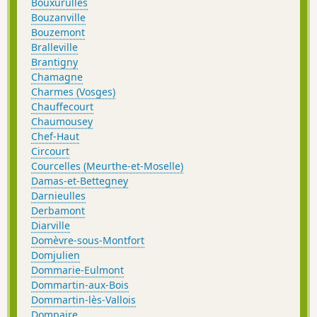
Bouxurulles
Bouzanville
Bouzemont
Bralleville
Brantigny
Chamagne
Charmes (Vosges)
Chauffecourt
Chaumousey
Chef-Haut
Circourt
Courcelles (Meurthe-et-Moselle)
Damas-et-Bettegney
Darnieulles
Derbamont
Diarville
Domèvre-sous-Montfort
Domjulien
Dommarie-Eulmont
Dommartin-aux-Bois
Dommartin-lès-Vallois
Dompaire