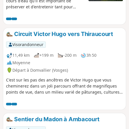
cours d'eau qu'il est important de
préserver et d'entretenir tant pour
limiter les crues que pour
l’environnement car ils sont sources de
biodiversité, et sont à l'origine des
paysages que vous traverserez lors de
Circuit Victor Hugo vers Thiraucourt
cette promenade.
Visorandonneur
11,49 km
+199 m
-200 m
3h 50
Moyenne
Départ à Domvallier (Vosges)
C'est sur les pas des ancêtres de Victor Hugo que vous
cheminerez dans un joli parcours offrant de magnifiques
points de vue, dans un milieu varié de pâturages, cultures
et forêt.Ce circuit est peu ombragé, prudence donc en cas
de fortes chaleurs.
Sentier du Madon à Ambacourt