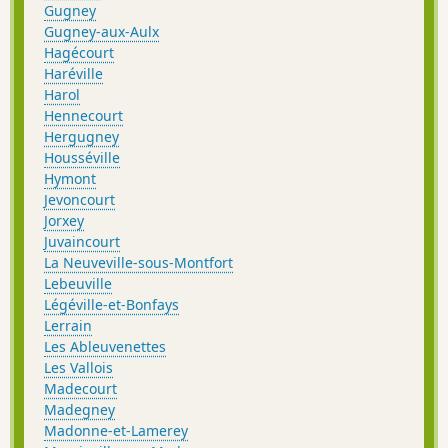
Gugney
Gugney-aux-Aulx
Hagécourt
Haréville
Harol
Hennecourt
Hergugney
Housséville
Hymont
Jevoncourt
Jorxey
Juvaincourt
La Neuveville-sous-Montfort
Lebeuville
Légéville-et-Bonfays
Lerrain
Les Ableuvenettes
Les Vallois
Madecourt
Madegney
Madonne-et-Lamerey