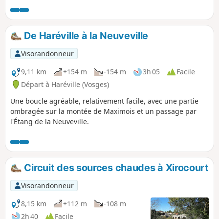
De Haréville à la Neuveville
Visorandonneur
9,11 km
+154 m
-154 m
3h 05
Facile
Départ à Haréville (Vosges)
Une boucle agréable, relativement facile, avec une partie
ombragée sur la montée de Maximois et un passage par
l'Étang de la Neuveville.
Circuit des sources chaudes à Xirocourt
Visorandonneur
8,15 km
+112 m
-108 m
2h 40
Facile