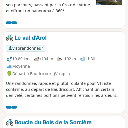
son parcours, passant par la Croix de Virine
et offrant un panorama à 360°.
Le val d'Arol
Visorandonneur
19,80 km
+194 m
-192 m
1h30
Moyenne
Départ à Baudricourt (Vosges)
Une randonnée, rapide et plutôt roulante pour VTTiste
confirmé, au départ de Baudricourt. Affichant un certain
dénivelé, certaines portions peuvent refroidir les ardeurs
des débutants, mais avec un peu de persévérance, elle
offrira une magnifique vue sur la vallée de l'Arol, autour des
villages d'Offroicourt, Remicourt, Thiraucourt et Domvallier,
via le GR®517. Un bel échantillon du potentiel VTT du
Boucle du Bois de la Sorcière
secteur.