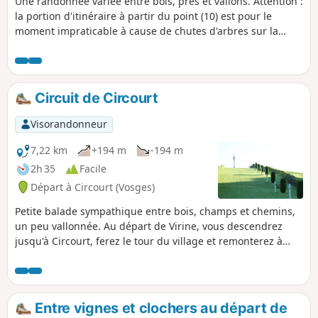
Une randonnée variée entre bois, prés et vallons. Attention :
la portion d'itinéraire à partir du point (10) est pour le
moment impraticable à cause de chutes d'arbres sur la
portion qui longe le ruisseau. Pour retourner au point de
départ, rejoindre Circourt en suivant la route (D39) vers la
droite, puis tourner à gauche dans la Rue de la Chapelle
qui passe devant l'église et poursuivre tout droit sur la
Circuit de Circourt
route qui la prolonge pour rejoindre la D39a. La traverser
pour trouver le chemin pris au départ et le suivre vers la
Visorandonneur
gauche pour rejoindre le parking.
7,22 km
+194 m
-194 m
2h 35
Facile
Départ à Circourt (Vosges)
Petite balade sympathique entre bois, champs et chemins,
un peu vallonnée. Au départ de Virine, vous descendrez
jusqu'à Circourt, ferez le tour du village et remonterez à
travers bois pour revenir à Virine en passant par une vue à
360° ! Idéale en été avec beaucoup de zones ombragées
mais avec quelques pentes assez raides.
Entre vignes et clochers au départ de