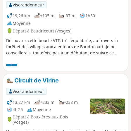
Visorandonneur
19,26 km
+105 m
-97 m
1h30
Moyenne
Départ à Baudricourt (Vosges)
Découvrez cette boucle VTT, très équilibrée, au travers la
forêt et des villages aux alentours de Baudricourt. Je ne
conseillerais, toutefois, pas à un débutant de suivre ce
parcours : quelques passages peuvent être délicats à
appréhender.
Circuit de Virine
Visorandonneur
13,27 km
+233 m
-238 m
4h 25
Moyenne
Départ à Bouxières-aux-Bois
(Vosges)