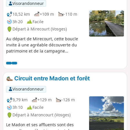
Visorandonneur
10,52 km
+109 m
-110 m
3h 20
Facile
Départ à Mirecourt (Vosges)
Au départ de Mirecourt, cette boucle
invite à une agréable découverte du
patrimoine et de la campagne
vosgienne. Le parcours traverse des
paysages variés : ruelles de village,
sentiers bordés de haies, champs
ouverts et rivières franchies par de
Circuit entre Madon et forêt
charmantes passerelles en bois. En
chemin, on rejoint le village de Poussay
Visorandonneur
puis celui de Mazirot. Entre nature et
patrimoine, cette randonnée accessible
9,79 km
+129 m
-126 m
offre de beaux points de vue et une
3h 10
Facile
atmosphère paisible, idéale pour une
Départ à Maroncourt (Vosges)
sortie à la demi-journée.
Le Madon et ses affluents sont des