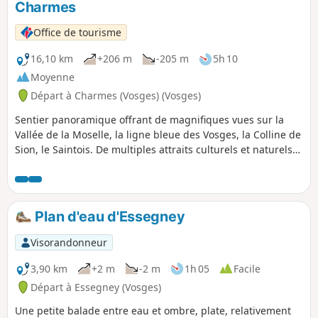
Charmes
Office de tourisme
16,10 km
+206 m
-205 m
5h 10
Moyenne
Départ à Charmes (Vosges) (Vosges)
Sentier panoramique offrant de magnifiques vues sur la
Vallée de la Moselle, la ligne bleue des Vosges, la Colline de
Sion, le Saintois. De multiples attraits culturels et naturels
sont également à découvrir : églises, lavoirs, fontaines,
canal de l'Est, étangs et Moselle.
Plan d'eau d'Essegney
Visorandonneur
3,90 km
+2 m
-2 m
1h 05
Facile
Départ à Essegney (Vosges)
Une petite balade entre eau et ombre, plate, relativement