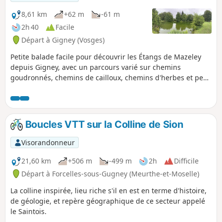
8,61 km
+62 m
-61 m
2h 40
Facile
Départ à Gigney (Vosges)
Petite balade facile pour découvrir les Étangs de Mazeley
depuis Gigney, avec un parcours varié sur chemins
goudronnés, chemins de cailloux, chemins d'herbes et peu
de dénivelé. Un endroit sympathique pour faire une pause
et pique-niquer. Parcours peu ombragé, attention en plein
soleil.
Boucles VTT sur la Colline de Sion
Visorandonneur
21,60 km
+506 m
-499 m
2h
Difficile
Départ à Forcelles-sous-Gugney (Meurthe-et-Moselle)
La colline inspirée, lieu riche s'il en est en terme d'histoire,
de géologie, et repère géographique de ce secteur appelé
le Saintois.