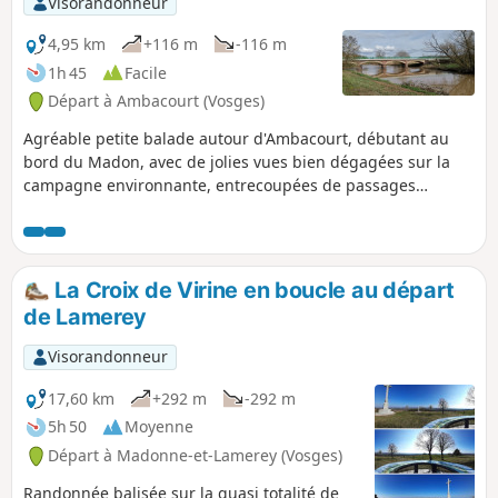
Visorandonneur
4,95 km
+116 m
-116 m
1h 45
Facile
Départ à Ambacourt (Vosges)
Agréable petite balade autour d'Ambacourt, débutant au
bord du Madon, avec de jolies vues bien dégagées sur la
campagne environnante, entrecoupées de passages
rafraichissants en sous-bois.
La Croix de Virine en boucle au départ
de Lamerey
Visorandonneur
17,60 km
+292 m
-292 m
5h 50
Moyenne
Départ à Madonne-et-Lamerey (Vosges)
Randonnée balisée sur la quasi totalité de