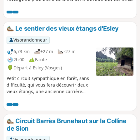
ancienne voie ferrée. Le trajet est marqué par différents
balisages du Club Vosgien mais étant fraichement réalisés,
ils n'apparaissent pas sur la carte IGN.
Le sentier des vieux étangs d'Esley
Visorandonneur
6,73 km
+27 m
-27 m
2h 00
Facile
Départ à Esley (Vosges)
Petit circuit sympathique en forêt, sans
difficulté, qui vous fera découvrir deux
vieux étangs, une ancienne carrière
gallo-romaine, et une ancienne borne
de France. Une grande partie du
parcours se fait à travers bois par des
petits sentiers sinueux et les deux
Circuit Barrès Brunehaut sur la Colline
derniers kilomètres sur un chemin de
de Sion
pierre et route goudronnée. Le sentier
est bien balisé : suivre les petits
Visorandonneur