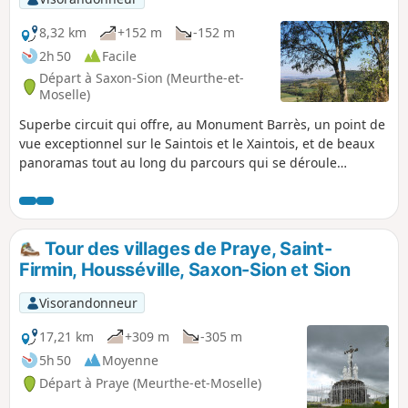
panneaux avec un Rond Jaune, Vous
trouverez à mi-parcours une aire de
8,32 km
+152 m
-152 m
pique-nique avec tables et une petite
2h 50
Facile
cabane pour faire une pause au bord de
Départ à Saxon-Sion (Meurthe-et-
l'Étang des Limaçons.
Moselle)
Superbe circuit qui offre, au Monument Barrès, un point de
vue exceptionnel sur le Saintois et le Xaintois, et de beaux
panoramas tout au long du parcours qui se déroule
exclusivement sur sentiers. Il permet aussi de découvrir le
très joli village médiéval de Vaudémont et ses remparts.
Tour des villages de Praye, Saint-
Firmin, Housséville, Saxon-Sion et Sion
Visorandonneur
17,21 km
+309 m
-305 m
5h 50
Moyenne
Départ à Praye (Meurthe-et-Moselle)