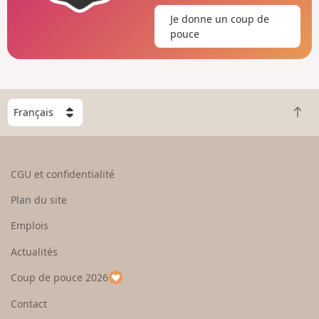
Je donne un coup de
pouce
C
R
h
e
o
t
i
o
s
CGU et confidentialité
u
i
r
s
Plan du site
e
s
n
e
Emplois
h
z
Actualités
a
u
u
n
Coup de pouce 2026
t
p
a
Contact
y