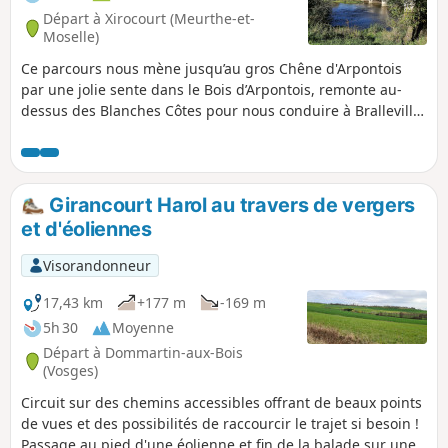
Départ à Xirocourt (Meurthe-et-
Moselle)
Ce parcours nous mène jusqu’au gros Chêne d'Arpontois
par une jolie sente dans le Bois d’Arpontois, remonte au-
dessus des Blanches Côtes pour nous conduire à Bralleville
par le plateau avec de magnifiques points de vue sur la
ferme de la Vau et le Saintois. De Bralleville à Xirocourt, le
retour se fait par un chemin entre champs et rivière.
Girancourt Harol au travers de vergers
et d'éoliennes
Visorandonneur
17,43 km
+177 m
-169 m
5h 30
Moyenne
Départ à Dommartin-aux-Bois
(Vosges)
Circuit sur des chemins accessibles offrant de beaux points
de vues et des possibilités de raccourcir le trajet si besoin !
Passage au pied d'une éolienne et fin de la balade sur une