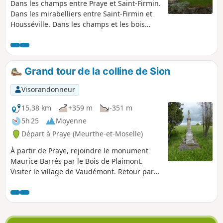
Dans les champs entre Praye et Saint-Firmin.
Dans les mirabelliers entre Saint-Firmin et
Housséville. Dans les champs et les bois
entre Housséville et Saxon-Sion Dans les
hauteurs de la Colline de Sion Dans les bois
et champs entre Sion et Praye
Grand tour de la colline de Sion
Visorandonneur
15,38 km
+359 m
-351 m
5h 25
Moyenne
Départ à Praye (Meurthe-et-Moselle)
À partir de Praye, rejoindre le monument
Maurice Barrés par le Bois de Plaimont.
Visiter le village de Vaudémont. Retour par
la plaine pour passer en dessous de la
colline et le village de Chaouilley. Retour à
Praye par le chemin à mi pente de la colline
et passage sous la vierge.