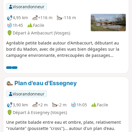
Visorandonneur
4,95 km
+116 m
-116 m
1h 45
Facile
Départ à Ambacourt (Vosges)
Agréable petite balade autour d'Ambacourt, débutant au
bord du Madon, avec de jolies vues bien dégagées sur la
campagne environnante, entrecoupées de passages
rafraichissants en sous-bois.
Plan d'eau d'Essegney
Visorandonneur
3,90 km
+2 m
-2 m
1h 05
Facile
Départ à Essegney (Vosges)
Une petite balade entre eau et ombre, plate, relativement
"roulante" (poussette "cross")... autour d'un plan d'eau.