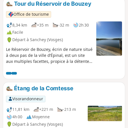
Tour du Réservoir de Bouzey
Office de tourisme
8,34 km
+35 m
-32 m
2h 30
Facile
Départ à Sanchey (Vosges)
Le Réservoir de Bouzey, écrin de nature situé
à deux pas de la ville d’Épinal, est un site
aux multiples facettes, propice à la détente,
idéal pour se vider la tête. Son
environnement verdoyant offre un
dépaysement total et c’est l’endroit rêvé pour
pratiquer différentes activités sportives et
Étang de la Comtesse
de loisirs. Une immersion au cœur de
paysages idylliques pour se dépenser, se
Visorandonneur
baigner ou simplement lézarder sur la plage
!
11,81 km
+221 m
-213 m
4h 00
Moyenne
Départ à Sanchey (Vosges)