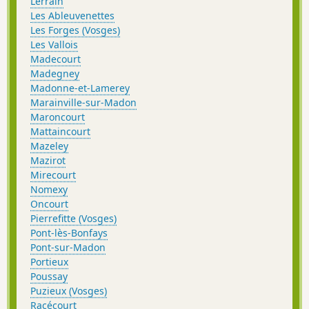
Lerrain
Les Ableuvenettes
Les Forges (Vosges)
Les Vallois
Madecourt
Madegney
Madonne-et-Lamerey
Marainville-sur-Madon
Maroncourt
Mattaincourt
Mazeley
Mazirot
Mirecourt
Nomexy
Oncourt
Pierrefitte (Vosges)
Pont-lès-Bonfays
Pont-sur-Madon
Portieux
Poussay
Puzieux (Vosges)
Racécourt