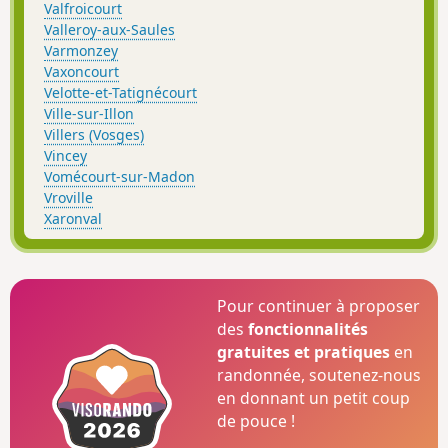
Valfroicourt
Valleroy-aux-Saules
Varmonzey
Vaxoncourt
Velotte-et-Tatignécourt
Ville-sur-Illon
Villers (Vosges)
Vincey
Vomécourt-sur-Madon
Vroville
Xaronval
Pour continuer à proposer
des
fonctionnalités
gratuites et pratiques
en
randonnée, soutenez-nous
en donnant un petit coup
de pouce !