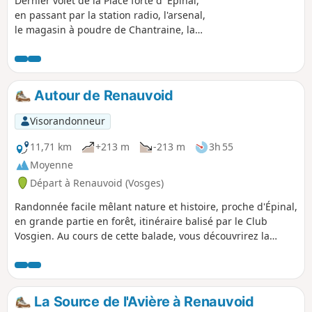
Dernier volet de la Place forte d 'Epinal,
en passant par la station radio, l'arsenal,
le magasin à poudre de Chantraine, la
caserne, l'hôpital militaire, l'aérostation,
la voie du Décauville et les magasins à
poudre du vallon d'Olima.
Autour de Renauvoid
Visorandonneur
11,71 km
+213 m
-213 m
3h 55
Moyenne
Départ à Renauvoid (Vosges)
Randonnée facile mêlant nature et histoire, proche d'Épinal,
en grande partie en forêt, itinéraire balisé par le Club
Vosgien. Au cours de cette balade, vous découvrirez la
source de l'Avière, puis la stèle érigée en mémoire des
aviateurs abattus en juillet 1944, et plus loin la Fontaine de
la Couleuvre construite par les militaires pour abreuver
leurs chevaux.
La Source de l'Avière à Renauvoid