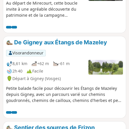
Au départ de Mirecourt, cette boucle
invite à une agréable découverte du
patrimoine et de la campagne
vosgienne. Le parcours traverse des
paysages variés : ruelles de village,
sentiers bordés de haies, champs
ouverts et rivières franchies par de
De Gigney aux Étangs de Mazeley
charmantes passerelles en bois. En
chemin, on rejoint le village de Poussay
Visorandonneur
puis celui de Mazirot. Entre nature et
patrimoine, cette randonnée accessible
8,61 km
+62 m
-61 m
offre de beaux points de vue et une
2h 40
Facile
atmosphère paisible, idéale pour une
Départ à Gigney (Vosges)
sortie à la demi-journée.
Petite balade facile pour découvrir les Étangs de Mazeley
depuis Gigney, avec un parcours varié sur chemins
goudronnés, chemins de cailloux, chemins d'herbes et peu
de dénivelé. Un endroit sympathique pour faire une pause
et pique-niquer. Parcours peu ombragé, attention en plein
soleil.
Sentier des sources de Frizon