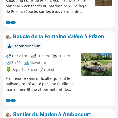
Balade au cœur de Frizon. Vous trouverez des
panneaux consacrés au patrimoine du village
de Frizon, répartis sur les trois circuits de
randonnée partant du parking de l’église. La
boucle verte est la plus familiale, et elle est plus
courte. Praticable pour les poussettes équipées
de bonnes roues : il est recommandé d’être, au
Boucle de la Fontaine Valère à Frizon
moins, deux personnes.
Visorandonneur
10,52 km
+120 m
-121 m
3h 20
Moyenne
Départ à Frizon (Vosges)
Promenade sans difficulté qui suit le
balisage représenté par une feuille de
marronnier Bleue et permettant de
découvrir la Fontaine Valère.
Sentier du Madon à Ambacourt