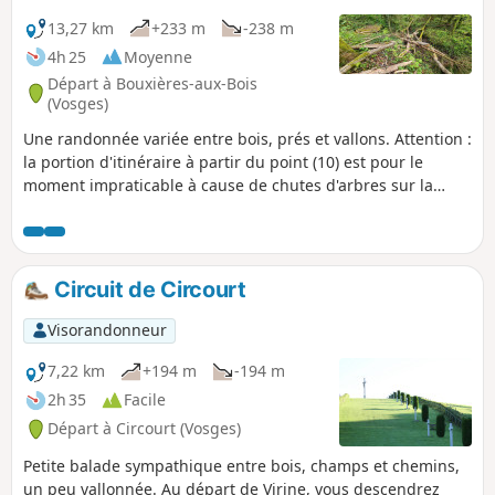
13,27 km
+233 m
-238 m
4h 25
Moyenne
Départ à Bouxières-aux-Bois
(Vosges)
Une randonnée variée entre bois, prés et vallons. Attention :
la portion d'itinéraire à partir du point (10) est pour le
moment impraticable à cause de chutes d'arbres sur la
portion qui longe le ruisseau. Pour retourner au point de
départ, rejoindre Circourt en suivant la route (D39) vers la
droite, puis tourner à gauche dans la Rue de la Chapelle
qui passe devant l'église et poursuivre tout droit sur la
Circuit de Circourt
route qui la prolonge pour rejoindre la D39a. La traverser
pour trouver le chemin pris au départ et le suivre vers la
Visorandonneur
gauche pour rejoindre le parking.
7,22 km
+194 m
-194 m
2h 35
Facile
Départ à Circourt (Vosges)
Petite balade sympathique entre bois, champs et chemins,
un peu vallonnée. Au départ de Virine, vous descendrez