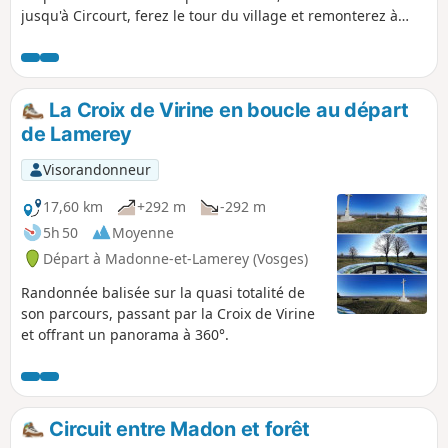
jusqu'à Circourt, ferez le tour du village et remonterez à
travers bois pour revenir à Virine en passant par une vue à
360° ! Idéale en été avec beaucoup de zones ombragées
mais avec quelques pentes assez raides.
La Croix de Virine en boucle au départ
de Lamerey
Visorandonneur
17,60 km
+292 m
-292 m
5h 50
Moyenne
Départ à Madonne-et-Lamerey (Vosges)
Randonnée balisée sur la quasi totalité de
son parcours, passant par la Croix de Virine
et offrant un panorama à 360°.
Circuit entre Madon et forêt