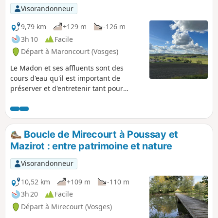
Visorandonneur
9,79 km
+129 m
-126 m
3h 10
Facile
Départ à Maroncourt (Vosges)
Le Madon et ses affluents sont des
cours d'eau qu'il est important de
préserver et d'entretenir tant pour
limiter les crues que pour
l’environnement car ils sont sources de
biodiversité, et sont à l'origine des
paysages que vous traverserez lors de
Boucle de Mirecourt à Poussay et
cette promenade.
Mazirot : entre patrimoine et nature
Visorandonneur
10,52 km
+109 m
-110 m
3h 20
Facile
Départ à Mirecourt (Vosges)