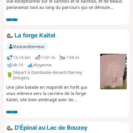
vue exceptionnel sur le Saintois et le Xaintois, et de beaux
panoramas tout au long du parcours qui se déroule
exclusivement sur sentiers. Il permet aussi de découvrir le
très joli village médiéval de Vaudémont et ses remparts.
La forge Kaitel
Visorandonneur
13,14 km
+131 m
-134 m
4h 10
Moyenne
Départ à Dombasle-devant-Darney
(Vosges)
Une jolie balade en majorité en forêt qui
vous mènera vers la carrière de la forge
Kaitel, site bien aménagé avec de
nombreuses découvertes. NOTE : Excepté
sur le site de Kaitel, ce circuit n'est pas
balisé, pour vous guider, nous avons relevé
les plaques de numérotation des parcelles
D'Épinal au Lac de Bouzey
forestières. Veillez à bien les repérer. Afin