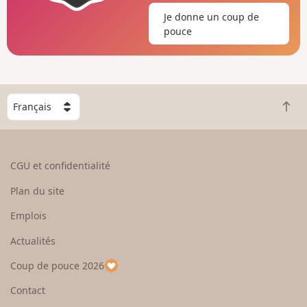
Je donne un coup de
pouce
C
R
h
e
o
t
i
o
s
CGU et confidentialité
u
i
r
s
Plan du site
e
s
n
e
Emplois
h
z
Actualités
a
u
u
n
Coup de pouce 2026
t
p
a
Contact
y