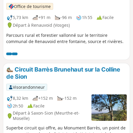
Office de tourisme
5,73 km
+91 m
-96 m
1h 55
Facile
Départ à Renauvoid (Vosges)
Parcours rural et forestier vallonné sur le territoire
communal de Renauvoid entre fontaine, source et rivières.
Circuit Barrès Brunehaut sur la Colline
de Sion
Visorandonneur
8,32 km
+152 m
-152 m
2h 50
Facile
Départ à Saxon-Sion (Meurthe-et-
Moselle)
Superbe circuit qui offre, au Monument Barrès, un point de