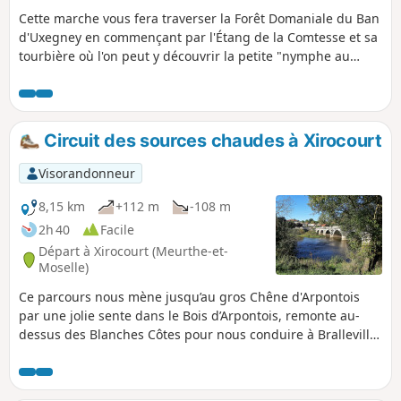
Cette marche vous fera traverser la Forêt Domaniale du Ban
d'Uxegney en commençant par l'Étang de la Comtesse et sa
tourbière où l'on peut y découvrir la petite "nymphe au
corps de feu", des grenouilles, des nénuphars, le comaret
des marais, l'utriculaire jaunâtre et le scirpe flottant. Sans
oublier le drosera qui est une plante insectivore. Tout au
long de cette balade vous découvrirez également les
Circuit des sources chaudes à Xirocourt
Roches d'Olima , sa poudrière et le canal d'alimentation du
réservoir de Bouzey.
Visorandonneur
8,15 km
+112 m
-108 m
2h 40
Facile
Départ à Xirocourt (Meurthe-et-
Moselle)
Ce parcours nous mène jusqu’au gros Chêne d'Arpontois
par une jolie sente dans le Bois d’Arpontois, remonte au-
dessus des Blanches Côtes pour nous conduire à Bralleville
par le plateau avec de magnifiques points de vue sur la
ferme de la Vau et le Saintois. De Bralleville à Xirocourt, le
retour se fait par un chemin entre champs et rivière.