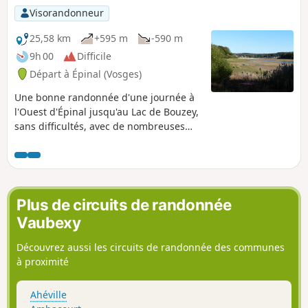
d'éviter toute confusion ce parcours n'est
Visorandonneur
pas décrit entre les points 8 et 11, suivez le
balisage sur le terrain "flèche blanche et
25,58 km
+595 m
-590 m
écusson" agrémenté de nombreux
9h 00
Difficile
panneaux d'informations. En période de
Départ à Épinal (Vosges)
chasse, renseignez-vous auprès des mairies
des communes traversées, évitez les week-
Une bonne randonnée d'une journée à
ends.
l'Ouest d'Épinal jusqu'au Lac de Bouzey,
sans difficultés, avec de nombreuses
possibilités de pique nique. Une grande
partie du trajet est balisé par le Club
Vosgien.
Plus de circuits de randonnée
Vaubexy
Découvrez aussi les circuits de randonnée des communes
à proximité
Ahéville