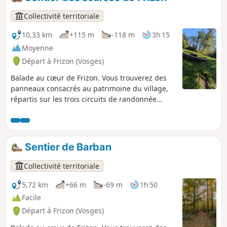
Collectivité territoriale
10,33 km
+115 m
-118 m
3h 15
Moyenne
Départ à Frizon (Vosges)
Balade au cœur de Frizon. Vous trouverez des
panneaux consacrés au patrimoine du village,
répartis sur les trois circuits de randonnée
partant du parking de l’église. La boucle Bleue
permet de découvrir la forêt, ainsi que sa faune
et sa flore. Elle vous emmène jusqu’à la Fontaine
Valère, où l’on peut en apprendre d'avantage
Sentier de Barban
sur son histoire et goûter son eau minérale
ferrugineuse.
Collectivité territoriale
5,72 km
+66 m
-69 m
1h 50
Facile
Départ à Frizon (Vosges)