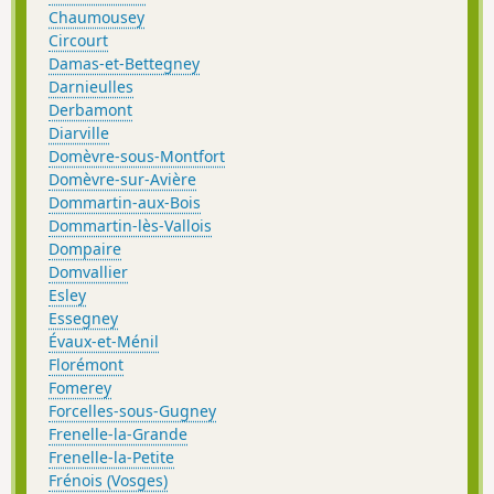
Chaumousey
Circourt
Damas-et-Bettegney
Darnieulles
Derbamont
Diarville
Domèvre-sous-Montfort
Domèvre-sur-Avière
Dommartin-aux-Bois
Dommartin-lès-Vallois
Dompaire
Domvallier
Esley
Essegney
Évaux-et-Ménil
Florémont
Fomerey
Forcelles-sous-Gugney
Frenelle-la-Grande
Frenelle-la-Petite
Frénois (Vosges)