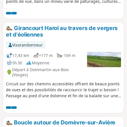
points de vue, dans un milieu varié de pâturages, cultures
et forêt.Ce circuit est peu ombragé, prudence donc en cas
de fortes chaleurs.
Girancourt Harol au travers de vergers
et d'éoliennes
Visorandonneur
17,43 km
+177 m
-169 m
5h 30
Moyenne
Départ à Dommartin-aux-Bois
(Vosges)
Circuit sur des chemins accessibles offrant de beaux points
de vues et des possibilités de raccourcir le trajet si besoin !
Passage au pied d'une éolienne et fin de la balade sur une
ancienne voie ferrée. Le trajet est marqué par différents
balisages du Club Vosgien mais étant fraichement réalisés,
ils n'apparaissent pas sur la carte IGN.
Boucle autour de Domèvre-sur-Avière