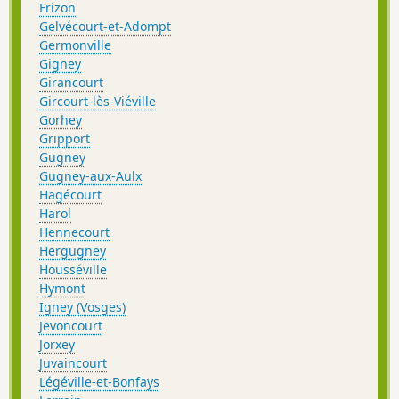
Frizon
Gelvécourt-et-Adompt
Germonville
Gigney
Girancourt
Gircourt-lès-Viéville
Gorhey
Gripport
Gugney
Gugney-aux-Aulx
Hagécourt
Harol
Hennecourt
Hergugney
Housséville
Hymont
Igney (Vosges)
Jevoncourt
Jorxey
Juvaincourt
Légéville-et-Bonfays