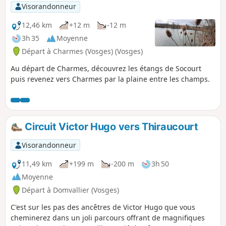
Visorandonneur
12,46 km
+12 m
-12 m
3h 35
Moyenne
Départ à Charmes (Vosges) (Vosges)
Au départ de Charmes, découvrez les étangs de Socourt
puis revenez vers Charmes par la plaine entre les champs.
Circuit Victor Hugo vers Thiraucourt
Visorandonneur
11,49 km
+199 m
-200 m
3h 50
Moyenne
Départ à Domvallier (Vosges)
C'est sur les pas des ancêtres de Victor Hugo que vous
cheminerez dans un joli parcours offrant de magnifiques