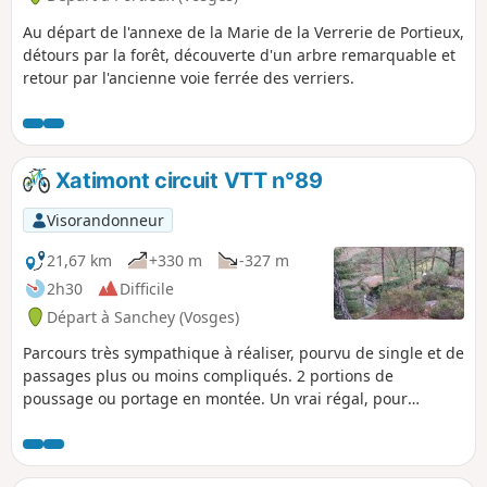
Au départ de l'annexe de la Marie de la Verrerie de Portieux,
détours par la forêt, découverte d'un arbre remarquable et
retour par l'ancienne voie ferrée des verriers.
Xatimont circuit VTT n°89
Visorandonneur
21,67 km
+330 m
-327 m
2h30
Difficile
Départ à Sanchey (Vosges)
Parcours très sympathique à réaliser, pourvu de single et de
passages plus ou moins compliqués. 2 portions de
poussage ou portage en montée. Un vrai régal, pour
vététistes avertis. Distance qui peut atteindre 24 km si on
démarre des parkings du lac.