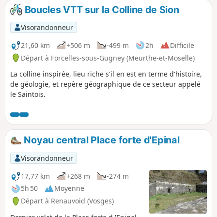
Boucles VTT sur la Colline de Sion
Visorandonneur
21,60 km
+506 m
-499 m
2h
Difficile
Départ à Forcelles-sous-Gugney (Meurthe-et-Moselle)
La colline inspirée, lieu riche s'il en est en terme d'histoire,
de géologie, et repère géographique de ce secteur appelé
le Saintois.
Noyau central Place forte d'Epinal
Visorandonneur
17,77 km
+268 m
-274 m
5h 50
Moyenne
Départ à Renauvoid (Vosges)