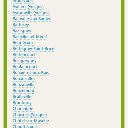
Ambacourt
Avillers (Vosges)
Avrainville (Vosges)
Bainville-aux-Saules
Battexey
Bazegney
Bazoilles-et-Ménil
Begnécourt
Bettegney-Saint-Brice
Bettoncourt
Bocquegney
Boulaincourt
Bouxières-aux-Bois
Bouxurulles
Bouzanville
Bouzemont
Bralleville
Brantigny
Chamagne
Charmes (Vosges)
Châtel-sur-Moselle
Chauffecourt