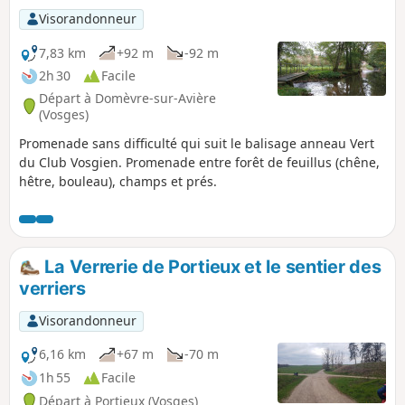
Visorandonneur
7,83 km
+92 m
-92 m
2h 30
Facile
Départ à Domèvre-sur-Avière
(Vosges)
Promenade sans difficulté qui suit le balisage anneau Vert
du Club Vosgien. Promenade entre forêt de feuillus (chêne,
hêtre, bouleau), champs et prés.
La Verrerie de Portieux et le sentier des
verriers
Visorandonneur
6,16 km
+67 m
-70 m
1h 55
Facile
Départ à Portieux (Vosges)