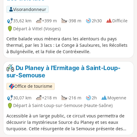
Visorandonneur
35,62 km
+399 m
-398 m
2h30
Difficile
Départ à Vittel (Vosges)
Cette balade vous mènera dans les alentours du pays
thermal, par les 3 lacs : Le Conge à Saulxures, les Récollets
à Bulgnéville, et la Folie de Contréxeville.
Du Planey à l'Ermitage à Saint-Loup-
sur-Semouse
Office de tourisme
30,07 km
+218 m
-216 m
2h
Moyenne
Départ à Saint-Loup-sur-Semouse (Haute-Saône)
Accessible à un large public, ce circuit vous permettra de
découvrir la mystérieuse Source du Planey et ses eaux
turquoise. Cette résurgente de la Semouse présente des
couleurs chatoyantes qui varient au fil des heures et des