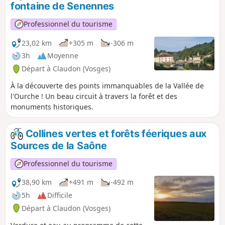
fontaine de Senennes
Professionnel du tourisme
23,02 km
+305 m
-306 m
3h
Moyenne
Départ à Claudon (Vosges)
À la découverte des points immanquables de la Vallée de
l'Ourche ! Un beau circuit à travers la forêt et des
monuments historiques.
Collines vertes et forêts féeriques aux
Sources de la Saône
Professionnel du tourisme
38,90 km
+491 m
-492 m
5h
Difficile
Départ à Claudon (Vosges)