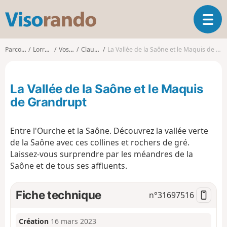
V
O
i
u
s
v
o
Parcours
Lorraine
Vosges
Claudon
La Vallée de la Saône et le Maquis de Grandrupt
r
r
i
a
r
n
La Vallée de la Saône et le Maquis
l
d
a
de Grandrupt
o
n
a
Entre l'Ourche et la Saône. Découvrez la vallée verte
v
i
de la Saône avec ces collines et rochers de gré.
g
Laissez-vous surprendre par les méandres de la
a
Saône et de tous ses affluents.
t
i
Fiche technique
n°
31697516
o
n
Création
16 mars 2023