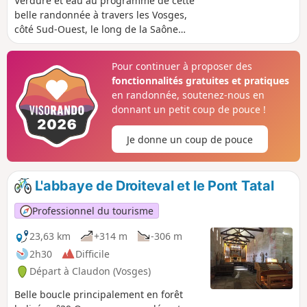
Verdure et eau au programme de cette
belle randonnée à travers les Vosges,
côté Sud-Ouest, le long de la Saône
jusqu'à sa source, en passant par
l'Ourche, un affluent de la Saône. Un
Pour continuer à proposer des
bon parcours avec plusieurs aires pour
fonctionnalités gratuites et pratiques
s’arrêter.
en randonnée, soutenez-nous en
donnant un petit coup de pouce !
Je donne un coup de pouce
L'abbaye de Droiteval et le Pont Tatal
Professionnel du tourisme
23,63 km
+314 m
-306 m
2h30
Difficile
Départ à Claudon (Vosges)
Belle boucle principalement en forêt