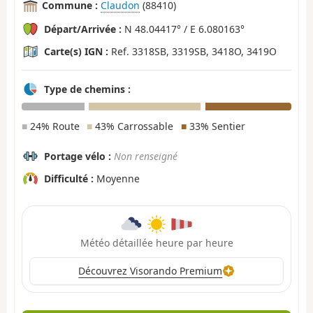
Commune :
Claudon
(88410)
Départ/Arrivée :
N 48.04417° / E 6.080163°
Carte(s) IGN :
Ref. 3318SB, 3319SB, 3418O, 3419O
Type de chemins :
■
24% Route
■
43% Carrossable
■
33% Sentier
Portage vélo :
Non renseigné
Difficulté :
Moyenne
Météo détaillée heure par heure
Découvrez Visorando Premium