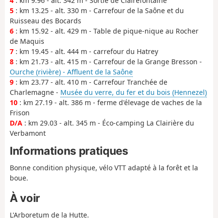
4
: km 9.96 - alt. 342 m - Sortie de Clairefontaine
5
: km 13.25 - alt. 330 m - Carrefour de la Saône et du
Ruisseau des Bocards
6
: km 15.92 - alt. 429 m - Table de pique-nique au Rocher
de Maquis
7
: km 19.45 - alt. 444 m - carrefour du Hatrey
8
: km 21.73 - alt. 415 m - Carrefour de la Grange Bresson -
Ourche (rivière) - Affluent de la Saône
9
: km 23.77 - alt. 410 m - Carrefour Tranchée de
Charlemagne -
Musée du verre, du fer et du bois (Hennezel)
10
: km 27.19 - alt. 386 m - ferme d'élevage de vaches de la
Frison
D/A
: km 29.03 - alt. 345 m - Éco-camping La Clairière du
Verbamont
Informations pratiques
Bonne condition physique, vélo VTT adapté à la forêt et la
boue.
À voir
L'Arboretum de la Hutte.