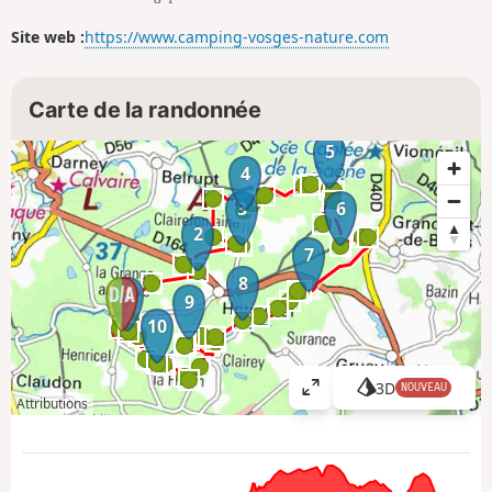
Site web :
https://www.camping-vosges-nature.com
Carte de la randonnée
5
4
3
6
2
7
8
1
9
10
3D
NOUVEAU
A
Attributions
ff
i
c
h