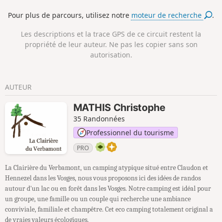
saisons. Selon la légende, les sorcières et les sorciers s’y
Pour plus de parcours, utilisez notre
moteur de recherche
.
réunissaient lors des nuits de sabbat pour y pratiquer leurs
rituels démoniaques...
Les descriptions et la trace GPS de ce circuit restent la
propriété de leur auteur. Ne pas les copier sans son
autorisation.
AUTEUR
MATHIS Christophe
35 Randonnées
Professionnel du tourisme
PRO
La Clairière du Verbamont, un camping atypique situé entre Claudon et
Hennezel dans les Vosges, nous vous proposons ici des idées de randos
autour d'un lac ou en forêt dans les Vosges. Notre camping est idéal pour
un groupe, une famille ou un couple qui recherche une ambiance
conviviale, familiale et champêtre. Cet eco camping totalement original a
de vraies valeurs écologiques.