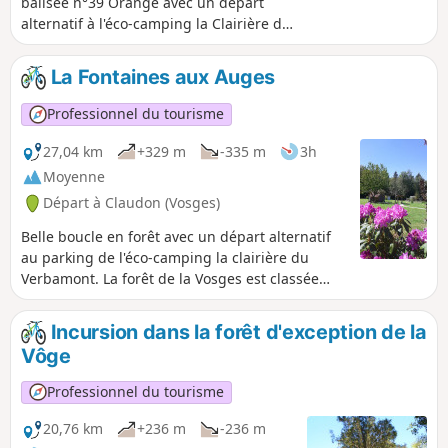
balisée n°39 Orange avec un départ
alternatif à l'éco-camping la Clairière du
Verbamont (départ difficile au Pont
Tatal). Vous traverserez une forêt
La Fontaines aux Auges
labellisée d'exception (15 forêts en
France ont ce label).
Professionnel du tourisme
27,04 km
+329 m
-335 m
3h
Moyenne
Départ à Claudon (Vosges)
Belle boucle en forêt avec un départ alternatif
au parking de l'éco-camping la clairière du
Verbamont. La forêt de la Vosges est classée
parmi l'une des 15 plus belles forêt française
depuis 2023 (classement forêt d'exception).
Incursion dans la forêt d'exception de la
Cette boucle est balisée n°38 en Orange et
Vôge
entretenue par la communauté de communes
Vosges Côté Sud-Ouest.
Professionnel du tourisme
20,76 km
+236 m
-236 m