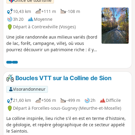
Office de tourisme
10,43 km
+111 m
-108 m
3h 20
Moyenne
Départ à Contrexéville (Vosges)
Une jolie randonnée aux milieux variés (bord
de lac, forêt, campagne, ville), où vous
pourrez découvrir un patrimoine riche : il y
en aura pour tous les goûts !
Boucles VTT sur la Colline de Sion
Visorandonneur
21,60 km
+506 m
-499 m
2h
Difficile
Départ à Forcelles-sous-Gugney (Meurthe-et-Moselle)
La colline inspirée, lieu riche s'il en est en terme d'histoire,
de géologie, et repère géographique de ce secteur appelé
le Saintois.