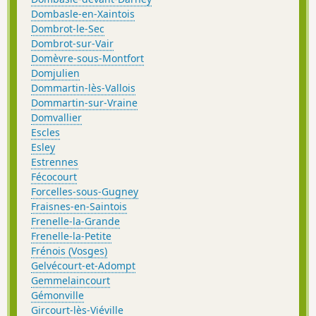
Dombasle-en-Xaintois
Dombrot-le-Sec
Dombrot-sur-Vair
Domèvre-sous-Montfort
Domjulien
Dommartin-lès-Vallois
Dommartin-sur-Vraine
Domvallier
Escles
Esley
Estrennes
Fécocourt
Forcelles-sous-Gugney
Fraisnes-en-Saintois
Frenelle-la-Grande
Frenelle-la-Petite
Frénois (Vosges)
Gelvécourt-et-Adompt
Gemmelaincourt
Gémonville
Gircourt-lès-Viéville