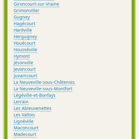
Gironcourt-sur-Vraine
Grimonviller
Gugney
Hagécourt
Haréville
Hergugney
Houécourt
Housséville
Hymont
Jésonville
Jevoncourt
Juvaincourt
La Neuveville-sous-Châtenois
La Neuveville-sous-Montfort
Légéville-et-Bonfays
Lerrain
Les Ableuvenettes
Les Vallois
Lignéville
Maconcourt
Madecourt