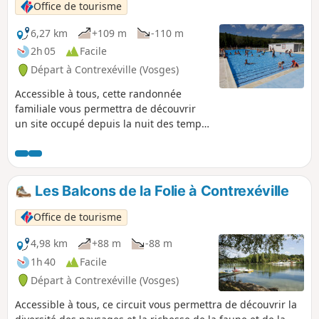
Office de tourisme
6,27 km
+109 m
-110 m
2h 05
Facile
Départ à Contrexéville (Vosges)
Accessible à tous, cette randonnée
familiale vous permettra de découvrir
un site occupé depuis la nuit des temps.
Au printemps, si vous avez de la chance,
vous pourrez découvrir des orchidées
dans les forêts environnantes.
Les Balcons de la Folie à Contrexéville
Office de tourisme
4,98 km
+88 m
-88 m
1h 40
Facile
Départ à Contrexéville (Vosges)
Accessible à tous, ce circuit vous permettra de découvrir la