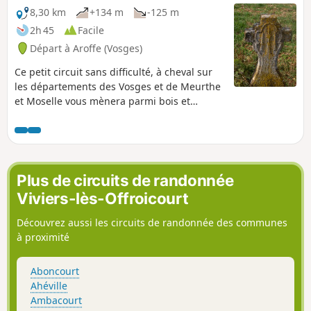
balisage sur le terrain "flèche blanche et
8,30 km
+134 m
-125 m
écusson" agrémenté de nombreux
2h 45
Facile
panneaux d'informations. En période de
Départ à Aroffe (Vosges)
chasse, renseignez-vous auprès des mairies
des communes traversées, évitez les week-
Ce petit circuit sans difficulté, à cheval sur
ends.
les départements des Vosges et de Meurthe
et Moselle vous mènera parmi bois et
cultures dans des paysages vallonnés et
bucoliques. Prenez l'air parmi les labourages
et pâturages, dans cette région peu visitée.
Plus de circuits de randonnée
Viviers-lès-Offroicourt
Découvrez aussi les circuits de randonnée des communes
à proximité
Aboncourt
Ahéville
Ambacourt