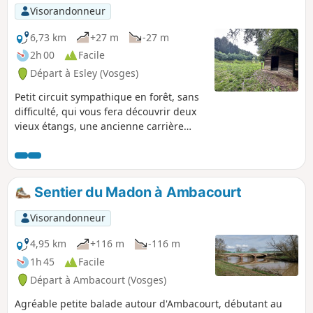
Visorandonneur
6,73 km
+27 m
-27 m
2h 00
Facile
Départ à Esley (Vosges)
Petit circuit sympathique en forêt, sans
difficulté, qui vous fera découvrir deux
vieux étangs, une ancienne carrière
gallo-romaine, et une ancienne borne
de France. Une grande partie du
parcours se fait à travers bois par des
petits sentiers sinueux et les deux
Sentier du Madon à Ambacourt
derniers kilomètres sur un chemin de
pierre et route goudronnée. Le sentier
Visorandonneur
est bien balisé : suivre les petits
panneaux avec un Rond Jaune, Vous
4,95 km
+116 m
-116 m
trouverez à mi-parcours une aire de
1h 45
Facile
pique-nique avec tables et une petite
Départ à Ambacourt (Vosges)
cabane pour faire une pause au bord de
l'Étang des Limaçons.
Agréable petite balade autour d'Ambacourt, débutant au