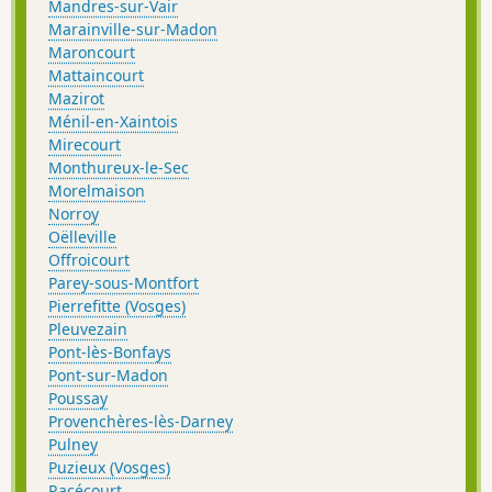
Mandres-sur-Vair
Marainville-sur-Madon
Maroncourt
Mattaincourt
Mazirot
Ménil-en-Xaintois
Mirecourt
Monthureux-le-Sec
Morelmaison
Norroy
Oëlleville
Offroicourt
Parey-sous-Montfort
Pierrefitte (Vosges)
Pleuvezain
Pont-lès-Bonfays
Pont-sur-Madon
Poussay
Provenchères-lès-Darney
Pulney
Puzieux (Vosges)
Racécourt