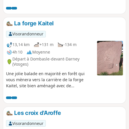
La forge Kaitel
Visorandonneur
13,14 km
+131 m
-134 m
4h 10
Moyenne
Départ à Dombasle-devant-Darney
(Vosges)
Une jolie balade en majorité en forêt qui
vous mènera vers la carrière de la forge
Kaitel, site bien aménagé avec de
nombreuses découvertes. NOTE : Excepté
sur le site de Kaitel, ce circuit n'est pas
balisé, pour vous guider, nous avons relevé
les plaques de numérotation des parcelles
Les croix d'Aroffe
forestières. Veillez à bien les repérer. Afin
d'éviter toute confusion ce parcours n'est
Visorandonneur
pas décrit entre les points 8 et 11, suivez le