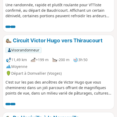
Une randonnée, rapide et plutôt roulante pour VTTiste
confirmé, au départ de Baudricourt. Affichant un certain
dénivelé, certaines portions peuvent refroidir les ardeurs
des débutants, mais avec un peu de persévérance, elle
offrira une magnifique vue sur la vallée de l'Arol, autour des
villages d'Offroicourt, Remicourt, Thiraucourt et Domvallier,
via le GR®517. Un bel échantillon du potentiel VTT du
Circuit Victor Hugo vers Thiraucourt
secteur.
Visorandonneur
11,49 km
+199 m
-200 m
3h 50
Moyenne
Départ à Domvallier (Vosges)
C'est sur les pas des ancêtres de Victor Hugo que vous
cheminerez dans un joli parcours offrant de magnifiques
points de vue, dans un milieu varié de pâturages, cultures
et forêt.Ce circuit est peu ombragé, prudence donc en cas
de fortes chaleurs.