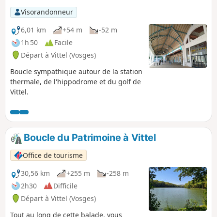
chemin, on rejoint le village de Poussay
Visorandonneur
puis celui de Mazirot. Entre nature et
patrimoine, cette randonnée accessible
6,01 km
+54 m
-52 m
offre de beaux points de vue et une
1h 50
Facile
atmosphère paisible, idéale pour une
Départ à Vittel (Vosges)
sortie à la demi-journée.
Boucle sympathique autour de la station
thermale, de l'hippodrome et du golf de
Vittel.
Boucle du Patrimoine à Vittel
Office de tourisme
30,56 km
+255 m
-258 m
2h30
Difficile
Départ à Vittel (Vosges)
Tout au long de cette balade, vous