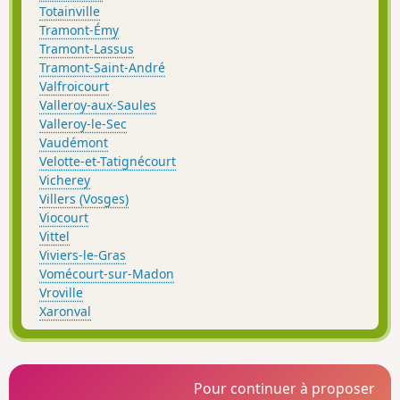
Totainville
Tramont-Émy
Tramont-Lassus
Tramont-Saint-André
Valfroicourt
Valleroy-aux-Saules
Valleroy-le-Sec
Vaudémont
Velotte-et-Tatignécourt
Vicherey
Villers (Vosges)
Viocourt
Vittel
Viviers-le-Gras
Vomécourt-sur-Madon
Vroville
Xaronval
Pour continuer à proposer