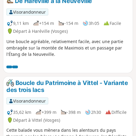
De Haréville à la Neuveville
Visorandonneur
9,11 km
+154 m
-154 m
3h 05
Facile
Départ à Haréville (Vosges)
Une boucle agréable, relativement facile, avec une partie
ombragée sur la montée de Maximois et un passage par
l'Étang de la Neuveville.
Boucle du Patrimoine à Vittel - Variante
des trois lacs
Visorandonneur
35,62 km
+399 m
-398 m
2h30
Difficile
Départ à Vittel (Vosges)
Cette balade vous mènera dans les alentours du pays