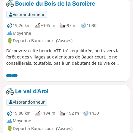
Boucle du Bois de la Sorcière
p
Visorandonneur
19,26 km
+105 m
-97 m
1h30
Moyenne
Départ à Baudricourt (Vosges)
Découvrez cette boucle VTT, très équilibrée, au travers la
forêt et des villages aux alentours de Baudricourt. Je ne
conseillerais, toutefois, pas à un débutant de suivre ce
parcours : quelques passages peuvent être délicats à
appréhender.
Le val d'Arol
Visorandonneur
19,80 km
+194 m
-192 m
1h30
Moyenne
Départ à Baudricourt (Vosges)