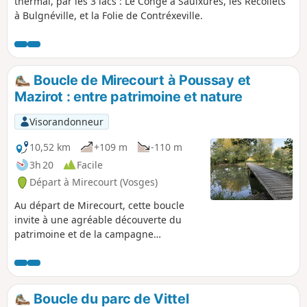
thermal, par les 3 lacs : Le Conge à Saulxures, les Récollets
à Bulgnéville, et la Folie de Contréxeville.
Boucle de Mirecourt à Poussay et
Mazirot : entre patrimoine et nature
Visorandonneur
10,52 km
+109 m
-110 m
3h 20
Facile
Départ à Mirecourt (Vosges)
Au départ de Mirecourt, cette boucle
invite à une agréable découverte du
patrimoine et de la campagne
vosgienne. Le parcours traverse des
paysages variés : ruelles de village,
sentiers bordés de haies, champs
ouverts et rivières franchies par de
Boucle du parc de Vittel
charmantes passerelles en bois. En