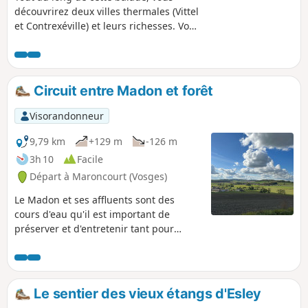
découvrirez deux villes thermales (Vittel
et Contrexéville) et leurs richesses. Vous
traverserez également Bulgnéville,
Mandres sur Vair et Norroy sur Vair,
avant de revenir à votre point de départ.
Circuit entre Madon et forêt
Visorandonneur
9,79 km
+129 m
-126 m
3h 10
Facile
Départ à Maroncourt (Vosges)
Le Madon et ses affluents sont des
cours d'eau qu'il est important de
préserver et d'entretenir tant pour
limiter les crues que pour
l’environnement car ils sont sources de
biodiversité, et sont à l'origine des
paysages que vous traverserez lors de
Le sentier des vieux étangs d'Esley
cette promenade.