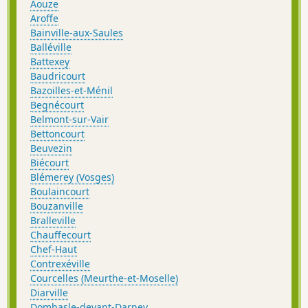
Aouze
Aroffe
Bainville-aux-Saules
Balléville
Battexey
Baudricourt
Bazoilles-et-Ménil
Begnécourt
Belmont-sur-Vair
Bettoncourt
Beuvezin
Biécourt
Blémerey (Vosges)
Boulaincourt
Bouzanville
Bralleville
Chauffecourt
Chef-Haut
Contrexéville
Courcelles (Meurthe-et-Moselle)
Diarville
Dombasle-devant-Darney