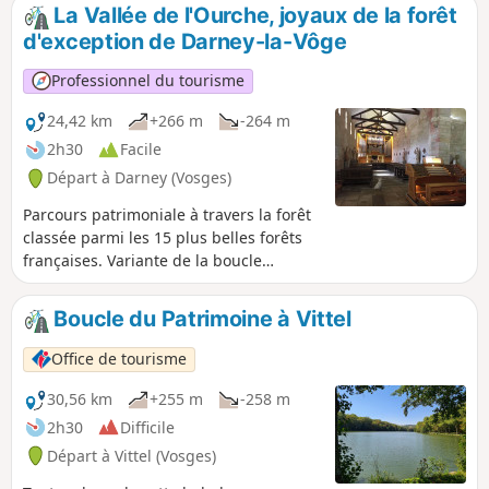
forêt. Itinéraire varié et pittoresque,
La Vallée de l'Ourche, joyaux de la forêt
chemins faciles avec dénivelés modérés.
d'exception de Darney-la-Vôge
Professionnel du tourisme
24,42 km
+266 m
-264 m
2h30
Facile
Départ à Darney (Vosges)
Parcours patrimoniale à travers la forêt
classée parmi les 15 plus belles forêts
françaises. Variante de la boucle
balisée n°24 avec départ la Maison de la
Forêt ou alternativement à l'éco-
Boucle du Patrimoine à Vittel
camping la Clairière du Verbamont.
Office de tourisme
30,56 km
+255 m
-258 m
2h30
Difficile
Départ à Vittel (Vosges)