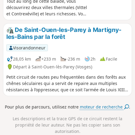
Tout au long de cette balade, vous
découvrirez deux villes thermales (Vittel
et Contrexéville) et leurs richesses. Vous
traverserez également Bulgnéville,
Mandres sur Vair et Norroy sur Vair,
De Saint-Ouen-les-Parey à Martigny-
avant de revenir à votre point de départ.
les-Bains par la forêt
Visorandonneur
28,05 km
+233 m
-236 m
2h
Facile
Départ à Saint-Ouen-lès-Parey (Vosges)
Petit circuit de routes peu fréquentées dans des forêts aux
chênes séculaires qui a servit de repaire aux multiples
résistances à l’oppresseur, que ce soit l'armée de Louis XIII
(1634), les Prussiens (1870) ou les Allemands (1940).
Pour plus de parcours, utilisez notre
moteur de recherche
.
Les descriptions et la trace GPS de ce circuit restent la
propriété de leur auteur. Ne pas les copier sans son
autorisation.