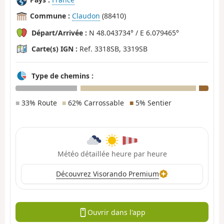
Commune :
Claudon
(88410)
Départ/Arrivée :
N 48.043734° / E 6.079465°
Carte(s) IGN :
Ref. 3318SB, 3319SB
Type de chemins :
■
33% Route
■
62% Carrossable
■
5% Sentier
Météo détaillée heure par heure
Découvrez Visorando Premium
Ouvrir dans l'app