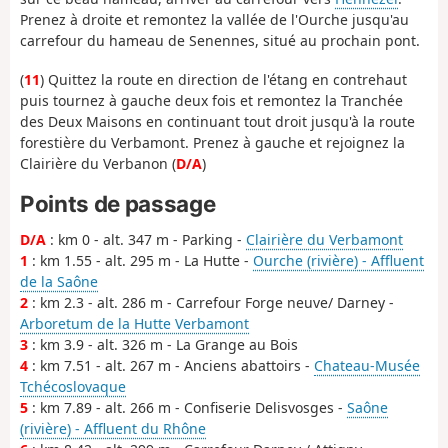
Prenez à droite et remontez la vallée de l'Ourche jusqu'au
carrefour du hameau de Senennes, situé au prochain pont.
(
11
) Quittez la route en direction de l'étang en contrehaut
puis tournez à gauche deux fois et remontez la Tranchée
des Deux Maisons en continuant tout droit jusqu'à la route
forestière du Verbamont. Prenez à gauche et rejoignez la
Clairière du Verbanon (
D/A
)
Points de passage
D/A
: km 0 - alt. 347 m - Parking -
Clairière du Verbamont
1
: km 1.55 - alt. 295 m - La Hutte -
Ourche (rivière) - Affluent
de la Saône
2
: km 2.3 - alt. 286 m - Carrefour Forge neuve/ Darney -
Arboretum de la Hutte Verbamont
3
: km 3.9 - alt. 326 m - La Grange au Bois
4
: km 7.51 - alt. 267 m - Anciens abattoirs -
Chateau-Musée
Tchécoslovaque
5
: km 7.89 - alt. 266 m - Confiserie Delisvosges -
Saône
(rivière) - Affluent du Rhône