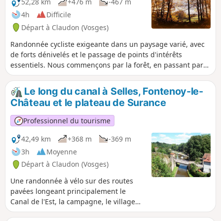
52,28 km
+476 m
-467 m
4h
Difficile
Départ à Claudon (Vosges)
Randonnée cycliste exigeante dans un paysage varié, avec
de forts dénivelés et le passage de points d'intérêts
essentiels. Nous commençons par la forêt, en passant par
la verrerie de la Rochère, l'historique Passavant-la-Rochère,
via le Canal de Corre, avant de monter à travers les champs
Le long du canal à Selles, Fontenoy-le-
jusqu'au Montdoré, d'où l'on a un point de vue à 360°. Nous
Château et le plateau de Surance
passons par la belle ville de Vauvillers, avant de revenir par
Selles, possibilité de se baigner en été et où vous pourrez
Professionnel du tourisme
également déguster une glace ou vous rafraichir au bistrot
du pont tournant.
42,49 km
+368 m
-369 m
3h
Moyenne
Départ à Claudon (Vosges)
Une randonnée à vélo sur des routes
pavées longeant principalement le
Canal de l'Est, la campagne, le village
historique de Fontenoy-le-Château et la