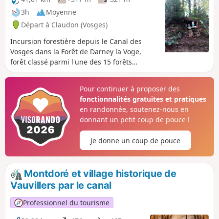
3h
Moyenne
Départ à Claudon (Vosges)
Incursion forestière depuis le Canal des
Vosges dans la Forêt de Darney la Voge,
forêt classé parmi l'une des 15 forêts
d'exception de France. Celle-ci est
mondialement reconnue pour la qualité de
Pour continuer à proposer des
ses chênes. Boucle depuis l'éco-camping de
fonctionnalités gratuites et pratiques
la clairière du Verbamont.
en randonnée, soutenez-nous en
donnant un petit coup de pouce !
Je donne un coup de pouce
Montdoré et village historique de
Vauvillers par le canal
Professionnel du tourisme