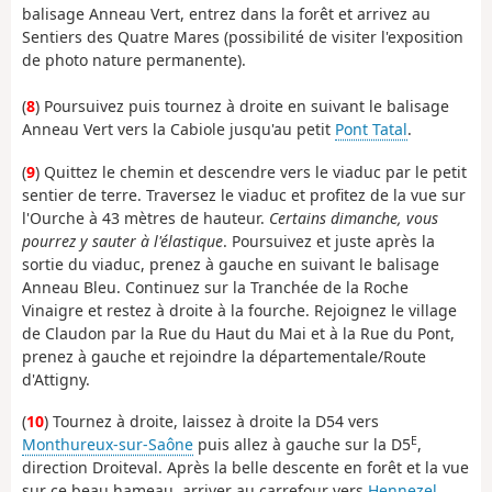
balisage Anneau Vert, entrez dans la forêt et arrivez au
Sentiers des Quatre Mares (possibilité de visiter l'exposition
de photo nature permanente).
(
8
) Poursuivez puis tournez à droite en suivant le balisage
Anneau Vert vers la Cabiole jusqu'au petit
Pont Tatal
.
(
9
) Quittez le chemin et descendre vers le viaduc par le petit
sentier de terre. Traversez le viaduc et profitez de la vue sur
l'Ourche à 43 mètres de hauteur.
Certains dimanche, vous
pourrez y sauter à l'élastique
. Poursuivez et juste après la
sortie du viaduc, prenez à gauche en suivant le balisage
Anneau Bleu. Continuez sur la Tranchée de la Roche
Vinaigre et restez à droite à la fourche. Rejoignez le village
de Claudon par la Rue du Haut du Mai et à la Rue du Pont,
prenez à gauche et rejoindre la départementale/Route
d'Attigny.
(
10
) Tournez à droite, laissez à droite la D54 vers
E
Monthureux-sur-Saône
puis allez à gauche sur la D5
,
direction Droiteval. Après la belle descente en forêt et la vue
sur ce beau hameau, arriver au carrefour vers
Hennezel
.