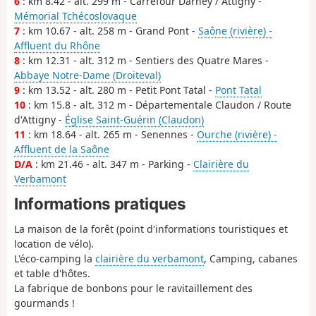
6
: km 8.42 - alt. 299 m - Carrefour Darney / Attigny -
Mémorial Tchécoslovaque
7
: km 10.67 - alt. 258 m - Grand Pont -
Saône (rivière) -
Affluent du Rhône
8
: km 12.31 - alt. 312 m - Sentiers des Quatre Mares -
Abbaye Notre-Dame (Droiteval)
9
: km 13.52 - alt. 280 m - Petit Pont Tatal -
Pont Tatal
10
: km 15.8 - alt. 312 m - Départementale Claudon / Route
d'Attigny -
Église Saint-Guérin (Claudon)
11
: km 18.64 - alt. 265 m - Senennes -
Ourche (rivière) -
Affluent de la Saône
D/A
: km 21.46 - alt. 347 m - Parking -
Clairière du
Verbamont
Informations pratiques
La maison de la forêt (point d'informations touristiques et
location de vélo).
L'éco-camping la
clairière du verbamont
, Camping, cabanes
et table d'hôtes.
La fabrique de bonbons pour le ravitaillement des
gourmands !