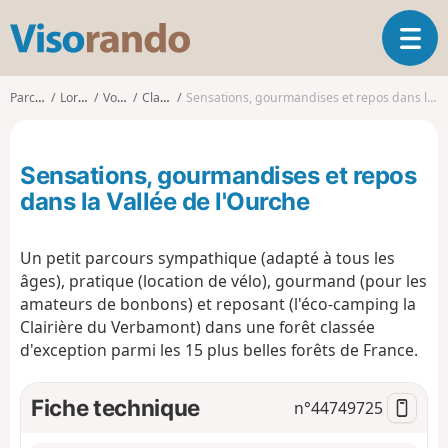
V
O
i
u
s
v
o
Parcours
Lorraine
Vosges
Claudon
Sensations, gourmandises et repos dans la Vallée de l'Ourche
r
r
i
a
r
n
Sensations, gourmandises et repos
l
d
a
dans la Vallée de l'Ourche
o
n
a
Un petit parcours sympathique (adapté à tous les
v
i
âges), pratique (location de vélo), gourmand (pour les
g
amateurs de bonbons) et reposant (l'éco-camping la
a
Clairière du Verbamont) dans une forêt classée
t
d'exception parmi les 15 plus belles forêts de France.
i
o
Fiche technique
n
n°
44749725