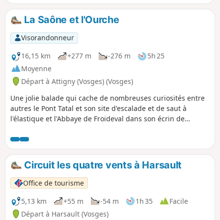
mais surtout lieu de mémoire. Vous
découvrirez également : roches
La Saône et l'Ourche
pétroglyphes, bornes armoriées,
étangs, aires de pique-nique ou de
Visorandonneur
repos et points de vue sur la montagne
vosgienne. Quelques passages sur
16,15 km
+277 m
-276 m
5h 25
route nous permettent de passer de
Moyenne
forêts en prairies et cultures ainsi qu'en
Départ à Attigny (Vosges) (Vosges)
milieu rural.
Une jolie balade qui cache de nombreuses curiosités entre
autres le Pont Tatal et son site d'escalade et de saut à
l'élastique et l'Abbaye de Froideval dans son écrin de
verdure. De nombreuses autres curiosités vous attendent
tout au long du parcours.
Circuit les quatre vents à Harsault
Office de tourisme
5,13 km
+55 m
-54 m
1h 35
Facile
Départ à Harsault (Vosges)