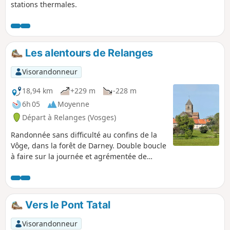
stations thermales.
Les alentours de Relanges
Visorandonneur
18,94 km
+229 m
-228 m
6h 05
Moyenne
Départ à Relanges (Vosges)
Randonnée sans difficulté au confins de la
Vôge, dans la forêt de Darney. Double boucle
à faire sur la journée et agrémentée de
monuments et vestiges de différentes
époques .
Vers le Pont Tatal
Visorandonneur