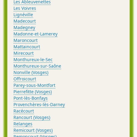
Les Ableuvenettes
Les Voivres
Lignéville
Madecourt
Madegney
Madonne-et-Lamerey
Maroncourt
Mattaincourt
Mirecourt
Monthureux-le-Sec
Monthureux-sur-Saône
Nonville (Vosges)
Offroicourt
Parey-sous-Montfort
Pierrefitte (Vosges)
Pont-lès-Bonfays
Provenchères-lès-Darney
Racécourt
Rancourt (Vosges)
Relanges
Remicourt (Vosges)
Remoncourt (Vosges)