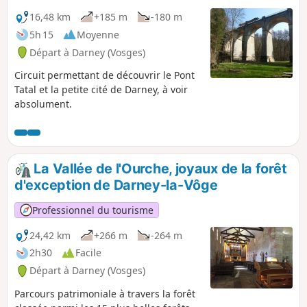
16,48 km
+185 m
-180 m
5h 15
Moyenne
Départ à Darney (Vosges)
Circuit permettant de découvrir le Pont
Tatal et la petite cité de Darney, à voir
absolument.
La Vallée de l'Ourche, joyaux de la forêt
d'exception de Darney-la-Vôge
Professionnel du tourisme
24,42 km
+266 m
-264 m
2h30
Facile
Départ à Darney (Vosges)
Parcours patrimoniale à travers la forêt