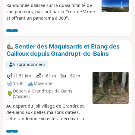
Randonnée balisée sur la quasi totalité de
son parcours, passant par la Croix de Virine
et offrant un panorama à 360°.
Sentier des Maquisards et Étang des
Cailloux depuis Grandrupt-de-Bains
Visorandonneur
11,51 km
+161 m
-162 m
3h 40
Moyenne
Départ à Grandrupt-de-Bains
(Vosges)
Au départ du joli village de Grandrupt-
de-Bains aux belles maisons datées,
cette randonnée vous fera découvrir un
lieu de vie et d'entraînement des
maquisards en août et septembre 1944,