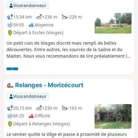
Visorandonneur
15,34 km
+236 m
-229 m
5h 05
Moyenne
Départ à Escles (Vosges)
Un petit coin de Vosges discret mais rempli de belles
découvertes. Entre autres, les sources de la Saône et du
Madon. Nous vous recommandons de lire préalablement la
description afin d'identifier par avance les points
particuliers du circuit.
Relanges - Morizécourt
Visorandonneur
20,15 km
+230 m
-163 m
6h 25
Difficile
Départ à Relanges (Vosges)
Le sentier quitte la Vôge et passe à proximité de plusieurs