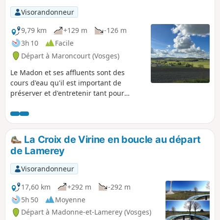
Visorandonneur
9,79 km
+129 m
-126 m
3h 10
Facile
Départ à Maroncourt (Vosges)
Le Madon et ses affluents sont des
cours d'eau qu'il est important de
préserver et d'entretenir tant pour
limiter les crues que pour
l’environnement car ils sont sources de
biodiversité, et sont à l'origine des
paysages que vous traverserez lors de
La Croix de Virine en boucle au départ
cette promenade.
de Lamerey
Visorandonneur
17,60 km
+292 m
-292 m
5h 50
Moyenne
Départ à Madonne-et-Lamerey (Vosges)