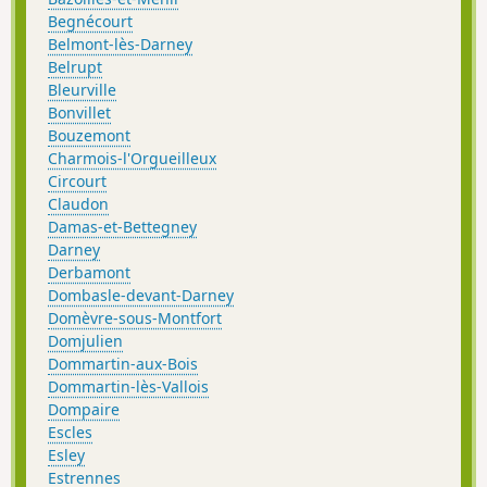
Begnécourt
Belmont-lès-Darney
Belrupt
Bleurville
Bonvillet
Bouzemont
Charmois-l'Orgueilleux
Circourt
Claudon
Damas-et-Bettegney
Darney
Derbamont
Dombasle-devant-Darney
Domèvre-sous-Montfort
Domjulien
Dommartin-aux-Bois
Dommartin-lès-Vallois
Dompaire
Escles
Esley
Estrennes