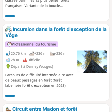
classée parmi les 15 plus belles forêts
françaises. Variante de la boucle
balisée n°24 avec départ la Maison de la
Forêt ou alternativement à l'éco-
camping la Clairière du Verbamont.
Incursion dans la forêt d'exception de la
Vôge
Professionnel du tourisme
20,76 km
+236 m
-236 m
2h30
Difficile
Départ à Darney (Vosges)
Parcours de difficulté intermédiaire avec
de beaux passages en forêt (forêt
labellisée forêt d'exception en 2023).
Circuit entre Madon et forêt