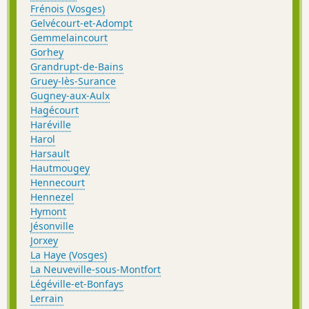
Frénois (Vosges)
Gelvécourt-et-Adompt
Gemmelaincourt
Gorhey
Grandrupt-de-Bains
Gruey-lès-Surance
Gugney-aux-Aulx
Hagécourt
Haréville
Harol
Harsault
Hautmougey
Hennecourt
Hennezel
Hymont
Jésonville
Jorxey
La Haye (Vosges)
La Neuveville-sous-Montfort
Légéville-et-Bonfays
Lerrain