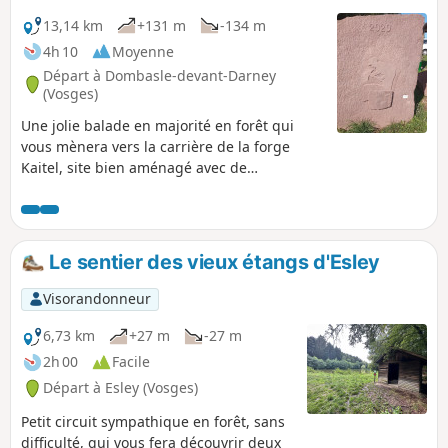
13,14 km
+131 m
-134 m
4h 10
Moyenne
Départ à Dombasle-devant-Darney
(Vosges)
Une jolie balade en majorité en forêt qui
vous mènera vers la carrière de la forge
Kaitel, site bien aménagé avec de
nombreuses découvertes. NOTE : Excepté
sur le site de Kaitel, ce circuit n'est pas
balisé, pour vous guider, nous avons relevé
les plaques de numérotation des parcelles
Le sentier des vieux étangs d'Esley
forestières. Veillez à bien les repérer. Afin
d'éviter toute confusion ce parcours n'est
Visorandonneur
pas décrit entre les points 8 et 11, suivez le
balisage sur le terrain "flèche blanche et
6,73 km
+27 m
-27 m
écusson" agrémenté de nombreux
2h 00
Facile
panneaux d'informations. En période de
Départ à Esley (Vosges)
chasse, renseignez-vous auprès des mairies
des communes traversées, évitez les week-
Petit circuit sympathique en forêt, sans
ends.
difficulté, qui vous fera découvrir deux