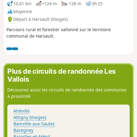
10,61 km
+124 m
-128 m
3h 25
Moyenne
Départ à Harsault (Vosges)
Parcours rural et forestier vallonné sur le territoire
communal de Harsault.
Plus de circuits de randonnée Les
Vallois
Découvrez aussi les circuits de randonnée des communes
à proximité
Ahéville
Attigny (Vosges)
Bainville-aux-Saules
Bazegney
Bazoilles-et-Ménil