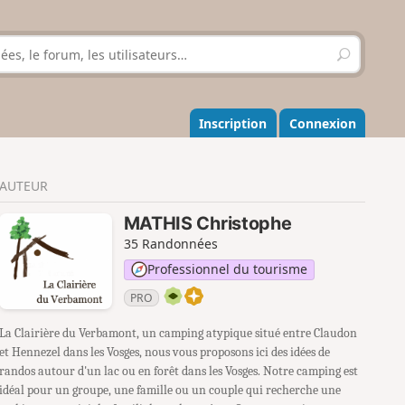
R
e
c
h
e
Inscription
Connexion
r
c
h
AUTEUR
e
r
MATHIS Christophe
35 Randonnées
Professionnel du tourisme
PRO
La Clairière du Verbamont, un camping atypique situé entre Claudon
et Hennezel dans les Vosges, nous vous proposons ici des idées de
randos autour d'un lac ou en forêt dans les Vosges. Notre camping est
idéal pour un groupe, une famille ou un couple qui recherche une