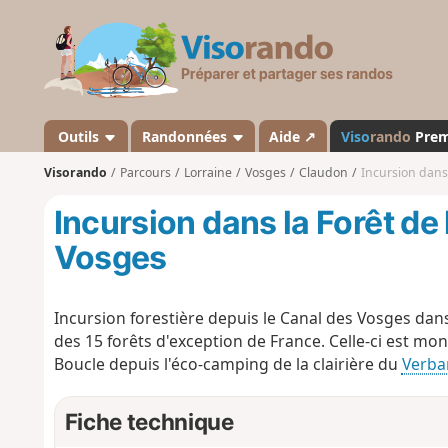
V
i
s
o
r
a
Outils
Randonnées
Aide ↗
Viso
rando
Pre
n
Visorando
Parcours
Lorraine
Vosges
Claudon
Incursion dans 
d
o
Incursion dans la Forêt de
Vosges
Incursion forestière depuis le Canal des Vosges dans
des 15 forêts d'exception de France. Celle-ci est m
Boucle depuis l'éco-camping de la clairière du
Verb
Fiche technique