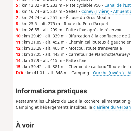
5
: km 13.32 - alt. 233 m - Piste cyclable V50 -
Canal de l'Es
6
: km 16.74 - alt. 237 m - Selles -
Côney (rivière) - Affluent
7
: km 24.24 - alt. 251 m - Écluse du Gros Moulin
8
: km 25.5 - alt. 275 m - Route du Peu d'Acquet
9
: km 26.55 - alt. 299 m - Patte d'oie après le réservoir
10
: km 29.49 - alt. 339 m - Bifurcation à la confluence de 2
11
: km 31.89 - alt. 452 m - Chemin caillouteux à gauche en
12
: km 33.28 - alt. 465 m - Moscou, route transversale
13
: km 37.25 - alt. 443 m - Carrefour de Planchotte/Gruey/
14
: km 37.9 - alt. 415 m - Patte d'oie
15
: km 39.42 - alt. 381 m - Chemin de cailloux "Route de la
D/A
: km 41.01 - alt. 348 m - Camping -
Ourche (rivière) - A
Informations pratiques
Restaurant les Chalets du Lac à la Rochère, alimentation g
Camping et hébergements insolites, la
clairière du Verba
À voir