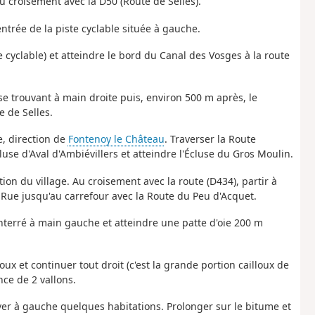
u croisement avec la D50 (Route de Selles).
entrée de la piste cyclable située à gauche.
e cyclable) et atteindre le bord du Canal des Vosges à la route
 se trouvant à main droite puis, environ 500 m après, le
e de Selles.
e, direction de
Fontenoy le Château
. Traverser la Route
luse d'Aval d'Ambiévillers et atteindre l'Écluse du Gros Moulin.
ion du village. Au croisement avec la route (D434), partir à
e Rue jusqu'au carrefour avec la Route du Peu d'Acquet.
enterré à main gauche et atteindre une patte d'oie 200 m
oux et continuer tout droit (c'est la grande portion cailloux de
nce de 2 vallons.
uver à gauche quelques habitations. Prolonger sur le bitume et