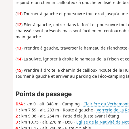
rejoindre un chemin caillouteux à gauche en lisière de boi
(
11
) Tourner à gauche et poursuivre tout droit jusqu'à un
(
12
) Filer à gauche, entrer dans la forêt et poursuivre tout 
chaussée sont présents mais sont facilement contournable
main gauche.
(
13
) Prendre à gauche, traverser le hameau de Planchotte e
(
14
) La suivre, ignorer à droite le hameau de la Frison et co
(
15
) Prendre à droite le chemin de cailloux "Route de la Hu
Tourner à gauche et arriver au parking de l'éco-camping l
Points de passage
D/A
: km 0 - alt. 348 m - Camping -
Clairière du Verbamont
1
: km 7.59 - alt. 283 m - Route à gauche -
Verrerie de La R
2
: km 9.06 - alt. 264 m - Patte d'oie juste avant l'étang
3
: km 10.75 - alt. 278 m - D50 -
Église de la Nativité de N
4
: km 11.12 - alt. 260 m - Piste cyclable