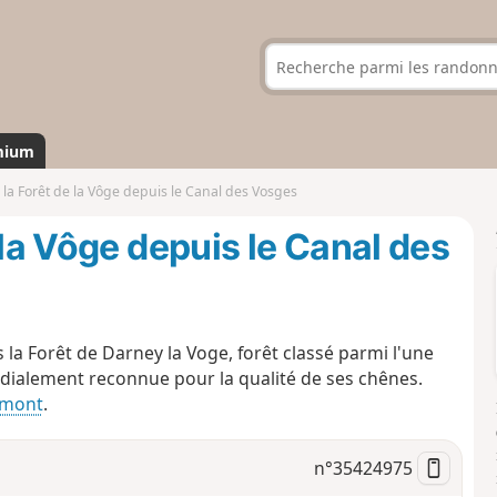
mium
la Forêt de la Vôge depuis le Canal des Vosges
 la Vôge depuis le Canal des
 la Forêt de Darney la Voge, forêt classé parmi l'une
ondialement reconnue pour la qualité de ses chênes.
amont
.
n°
35424975