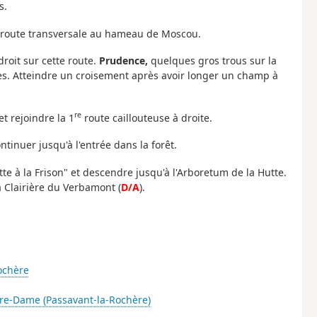
s.
e route transversale au hameau de Moscou.
droit sur cette route.
Prudence,
quelques gros trous sur la
s. Atteindre un croisement après avoir longer un champ à
re
t rejoindre la 1
route caillouteuse à droite.
ntinuer jusqu'à l'entrée dans la forêt.
tte à la Frison" et descendre jusqu'à l'Arboretum de la Hutte.
a Clairière du Verbamont (
D/A
).
ochère
otre-Dame (Passavant-la-Rochère)