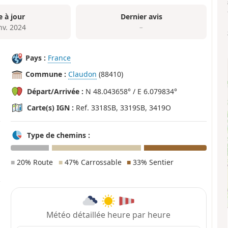
e à jour
Dernier avis
nv. 2024
–
Pays :
France
Commune :
Claudon
(88410)
Départ/Arrivée :
N 48.043658° / E 6.079834°
Carte(s) IGN :
Ref. 3318SB, 3319SB, 3419O
Type de chemins :
■
20% Route
■
47% Carrossable
■
33% Sentier
Météo détaillée heure par heure