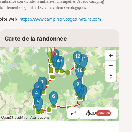
ambiance conviviale, familiale et champêtre. Cet eco camping
totalement original a de vraies valeurs écologiques.
Site web :
https://www.camping-vosges-nature.com
Carte de la randonnée
15
12
11
14
13
10
1
9
2
8
7
4
3
6
5
3D
NOUVEAU
A
OpenStreetMap -
Attributions
ff
i