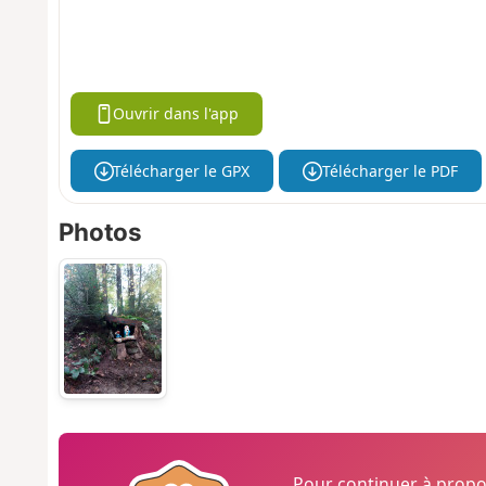
Ouvrir dans l'app
Télécharger le GPX
Télécharger le PDF
Photos
Pour continuer à prop