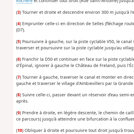
Rochère
et continuer tout droit (Rue Saint-Antoine) jusqu'a
(
3
) Tourner et droite et descendre environ 300 m jusqu'à l'
(
4
) Emprunter celle-ci en direction de Selles (fléchage rout
(D7).
(
5
) Poursuivre à gauche, sur la piste cyclable V50, le canal
traverser et poursuivre sur la piste cyclable jusqu'au villag
(
6
) Franchir la D50 et continuer en face sur la piste cyclabl
d'Épinal, ignorer à gauche le Château de Freland, puis l'Éc
(
7
) Tourner à gauche, traverser le canal et monter en direct
gauche et traverser le village d'Ambievillers par la Grand
(
8
) Suivre celle-ci, passer devant un réservoir d’eau semi-
après.
(
9
) Prendre à droite, en légère descente, le chemin de caill
ce parcours) jusqu'à atteindre une bifurcation à la conflue
(
10
) Obliquer à droite et poursuivre tout droit jusqu'à tro