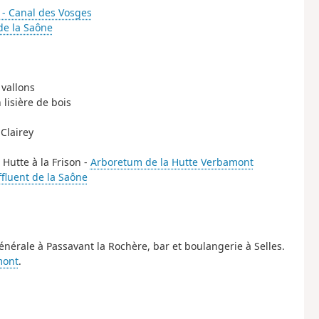
t - Canal des Vosges
 de la Saône
 vallons
 lisière de bois
 Clairey
 Hutte à la Frison -
Arboretum de la Hutte Verbamont
ffluent de la Saône
énérale à Passavant la Rochère, bar et boulangerie à Selles.
mont
.