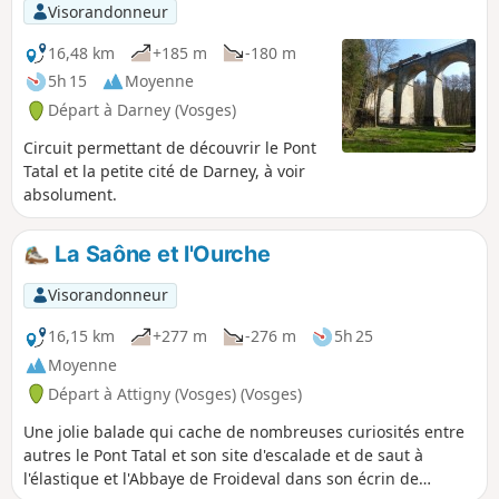
Visorandonneur
16,48 km
+185 m
-180 m
5h 15
Moyenne
Départ à Darney (Vosges)
Circuit permettant de découvrir le Pont
Tatal et la petite cité de Darney, à voir
absolument.
La Saône et l'Ourche
Visorandonneur
16,15 km
+277 m
-276 m
5h 25
Moyenne
Départ à Attigny (Vosges) (Vosges)
Une jolie balade qui cache de nombreuses curiosités entre
autres le Pont Tatal et son site d'escalade et de saut à
l'élastique et l'Abbaye de Froideval dans son écrin de