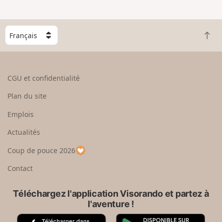
e
n
g
C
r
R
h
a
e
o
n
t
i
d
o
s
CGU et confidentialité
u
i
r
s
Plan du site
e
s
n
e
Emplois
h
z
Actualités
a
u
u
n
Coup de pouce 2026
t
p
a
Contact
y
s
Téléchargez l'application Visorando et partez à
l'aventure !
A
G