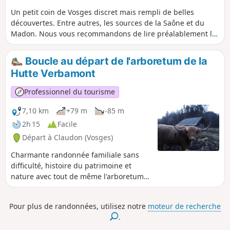
Un petit coin de Vosges discret mais rempli de belles
découvertes. Entre autres, les sources de la Saône et du
Madon. Nous vous recommandons de lire préalablement la
description afin d'identifier par avance les points
particuliers du circuit.
Boucle au départ de l'arboretum de la
Hutte Verbamont
Professionnel du tourisme
7,10 km
+79 m
-85 m
2h 15
Facile
Départ à Claudon (Vosges)
Charmante randonnée familiale sans
difficulté, histoire du patrimoine et
nature avec tout de même l'arboretum
qui comporte le second plus haut
séquoia de France ainsi qu'une chapelle
Pour plus de randonnées, utilisez notre
moteur de recherche
école
.