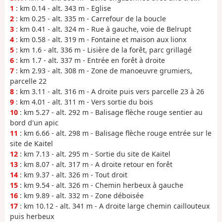
1
: km 0.14 - alt. 343 m - Eglise
2
: km 0.25 - alt. 335 m - Carrefour de la boucle
3
: km 0.41 - alt. 324 m - Rue à gauche, voie de Belrupt
4
: km 0.58 - alt. 319 m - Fontaine et maison aux lionx
5
: km 1.6 - alt. 336 m - Lisière de la forêt, parc grillagé
6
: km 1.7 - alt. 337 m - Entrée en forêt à droite
7
: km 2.93 - alt. 308 m - Zone de manoeuvre grumiers,
parcelle 22
8
: km 3.11 - alt. 316 m - A droite puis vers parcelle 23 à 26
9
: km 4.01 - alt. 311 m - Vers sortie du bois
10
: km 5.27 - alt. 292 m - Balisage flèche rouge sentier au
bord d'un apic
11
: km 6.66 - alt. 298 m - Balisage flèche rouge entrée sur le
site de Kaitel
12
: km 7.13 - alt. 295 m - Sortie du site de Kaitel
13
: km 8.07 - alt. 317 m - A droite retour en forêt
14
: km 9.37 - alt. 326 m - Tout droit
15
: km 9.54 - alt. 326 m - Chemin herbeux à gauche
16
: km 9.89 - alt. 332 m - Zone déboisée
17
: km 10.12 - alt. 341 m - A droite large chemin caillouteux
puis herbeux