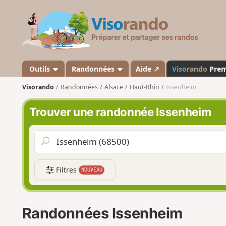
V
i
s
o
r
a
Outils
Randonnées
Aide ↗
Viso
rando
Pre
n
Visorando
Randonnées
Alsace
Haut-Rhin
Issenheim
d
o
Trouver une randonnée Issenheim
Filtres
NOUVEAU
Randonnées Issenheim