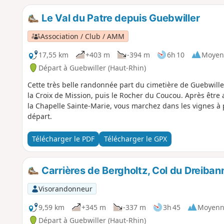
Le Val du Patre depuis Guebwiller
Association / Club / AMM
17,55 km
+403 m
-394 m
6h 10
Moyen
Départ à Guebwiller (Haut-Rhin)
Cette très belle randonnée part du cimetière de Guebwill
la Croix de Mission, puis le Rocher du Coucou. Après être 
la Chapelle Sainte-Marie, vous marchez dans les vignes à p
départ.
Télécharger le PDF
Télécharger le GPX
Carrières de Bergholtz, Col du Dreibann
Visorandonneur
9,59 km
+345 m
-337 m
3h 45
Moyenn
Départ à Guebwiller (Haut-Rhin)