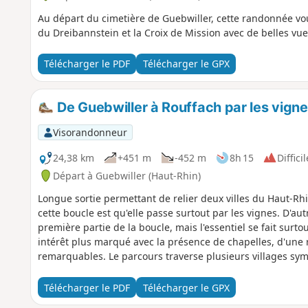
Au départ du cimetière de Guebwiller, cette randonnée vou
du Dreibannstein et la Croix de Mission avec de belles vues
Télécharger le PDF
Télécharger le GPX
De Guebwiller à Rouffach par les vign
Visorandonneur
24,38 km
+451 m
-452 m
8h 15
Difficil
Départ à Guebwiller (Haut-Rhin)
Longue sortie permettant de relier deux villes du Haut-Rhin
cette boucle est qu'elle passe surtout par les vignes. D'au
première partie de la boucle, mais l'essentiel se fait surto
intérêt plus marqué avec la présence de chapelles, d'une 
remarquables. Le parcours traverse plusieurs villages sy
Télécharger le PDF
Télécharger le GPX