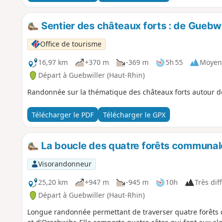
Sentier des châteaux forts : de Guebwi
Office de tourisme
16,97 km
+370 m
-369 m
5h 55
Moyen
Départ à Guebwiller (Haut-Rhin)
Randonnée sur la thématique des châteaux forts autour d
Télécharger le PDF
Télécharger le GPX
La boucle des quatre forêts communal
Visorandonneur
25,20 km
+947 m
-945 m
10h
Très diff
Départ à Guebwiller (Haut-Rhin)
Longue randonnée permettant de traverser quatre forêts 