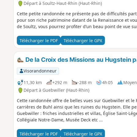
Départ à Soultz-Haut-Rhin (Haut-Rhin)
Cette petite randonnée ne présente pas de difficultés parti
pour son riche patrimoine datant de la Renaissance et vou
de Soultz, vous pourrez profiter d’un beau point de vue sur 
Télécharger le PDF
Télécharger le GPX
De la Croix des Missions au Hugstein pa
Visorandonneur
11,30 km
+292 m
-288 m
4h 05
Moyen
Départ à Guebwiller (Haut-Rhin)
Cette randonnée offre de belles vues sur Guebwiller et le 
carrières de Buhl ainsi que les ruines du Hugstein. Elle p
Guebwiller : friches industrielles et villas, Église Saint-L
Collégiale Notre-Dame, Musée Deck etc ...
Télécharger le PDF
Télécharger le GPX