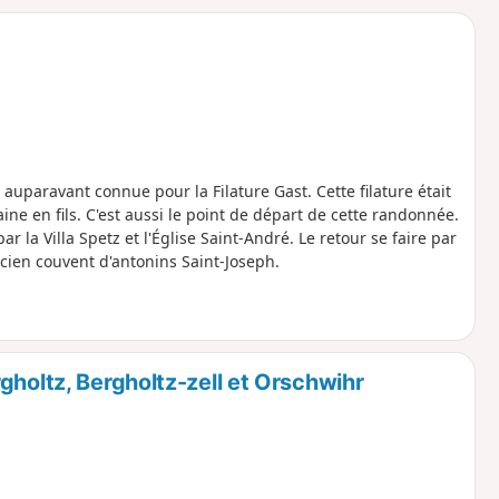
o
a
i
m
p
t auparavant connue pour la Filature Gast. Cette filature était
ine en fils. C'est aussi le point de départ de cette randonnée.
r la Villa Spetz et l'Église Saint-André. Le retour se faire par
cien couvent d'antonins Saint-Joseph.
gholtz, Bergholtz-zell et Orschwihr