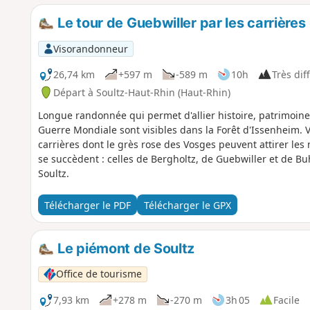
Le tour de Guebwiller par les carrières
Visorandonneur
26,74 km
+597 m
-589 m
10h
Très diff
Départ à Soultz-Haut-Rhin (Haut-Rhin)
Longue randonnée qui permet d'allier histoire, patrimoine 
Guerre Mondiale sont visibles dans la Forêt d'Issenheim. V
carrières dont le grès rose des Vosges peuvent attirer les
se succèdent : celles de Bergholtz, de Guebwiller et de Buh
Soultz.
Télécharger le PDF
Télécharger le GPX
Le piémont de Soultz
Office de tourisme
7,93 km
+278 m
-270 m
3h 05
Facile