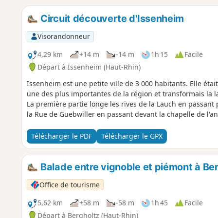
Circuit découverte d'Issenheim
Visorandonneur
4,29 km
+14 m
-14 m
1h 15
Facile
Départ à Issenheim (Haut-Rhin)
Issenheim est une petite ville de 3 000 habitants. Elle étai
une des plus importantes de la région et transformais la la
La première partie longe les rives de la Lauch en passant pa
la Rue de Guebwiller en passant devant la chapelle de l'an
Télécharger le PDF
Télécharger le GPX
Balade entre vignoble et piémont à Ber
Office de tourisme
5,62 km
+58 m
-58 m
1h 45
Facile
Départ à Bergholtz (Haut-Rhin)