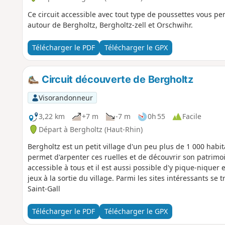
Ce circuit accessible avec tout type de poussettes vous pe
autour de Bergholtz, Bergholtz-zell et Orschwihr.
Télécharger le PDF
Télécharger le GPX
Circuit découverte de Bergholtz
Visorandonneur
3,22 km
+7 m
-7 m
0h 55
Facile
Départ à Bergholtz (Haut-Rhin)
Bergholtz est un petit village d'un peu plus de 1 000 habita
permet d'arpenter ces ruelles et de découvrir son patrimo
accessible à tous et il est aussi possible d'y pique-niquer 
jeux à la sortie du village. Parmi les sites intéressants se 
Saint-Gall
Télécharger le PDF
Télécharger le GPX