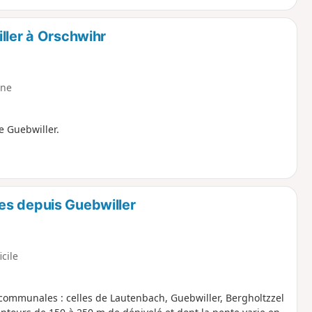
ller à Orschwihr
ne
e Guebwiller.
es depuis Guebwiller
icile
communales : celles de Lautenbach, Guebwiller, Bergholtzzel