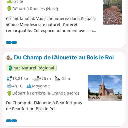
Facile
Départ à Rousies (Nord)
Circuit familial. Vous cheminerez dans l’espace
«Chico Mendès» site naturel d’intérêt
remarquable. Cet espace notamment avec sa
prairie humide est le refuge d’une faune et
d’une flore diversifiée. La zone forestière
comprend de grands arbres dont certains sont
centenaires.
Du Champ de l’Alouette au Bois le Roi
Parc Naturel Régional
13,81 km
+76 m
-55 m
4h 10
Moyenne
Départ à Ferrière-la-Grande (Nord)
Du Champ-de-l’Alouette à Beaufort puis
de Beaufort au Bois le Roi.