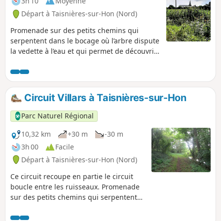
3h 10
Moyenne
Départ à Taisnières-sur-Hon (Nord)
Promenade sur des petits chemins qui
serpentent dans le bocage où l’arbre dispute
la vedette à l’eau et qui permet de découvrir
la diversité des milieux naturels.
Circuit Villars à Taisnières-sur-Hon
Parc Naturel Régional
10,32 km
+30 m
-30 m
3h 00
Facile
Départ à Taisnières-sur-Hon (Nord)
Ce circuit recoupe en partie le circuit
boucle entre les ruisseaux. Promenade
sur des petits chemins qui serpentent
dans le bocage où l’arbre dispute la
vedette à l’eau et qui permet de