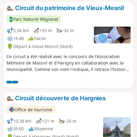
Circuit du patrimoine de Vieux-Mesnil
Parc Naturel Régional
5,36 km
+33 m
-32 m
1h 40
Facile
Départ à Vieux-Mesnil (Nord)
Ce circuit a été réalisé avec le concours de l'Association
Mémoire de Maisnil et d'Harigny en collaboration avec la
municipalité. Comme son nom l'indique, il retrace l'histoire
du patrimoine de Vieux-Mesnil grâce à des panonceaux
installés à différents endroits du village. Attention : ouvrez
l'œil : une curiosité dans le village : les girouettes qui
ornent les toits des maisons. Amusez-vous à les chercher,
Circuit découverte de Hargnies
elles sont plus belles et originales les unes que les autres !
Office de tourisme
10,38 km
+21 m
-20 m
3h 00
Moyenne
Départ à Hargnies (Nord) (Nord)