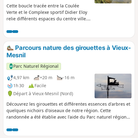
Cette boucle tracée entre la Coulée
Verte et le Complexe sportif Didier Eloy
relie différents espaces du centre ville.
Elle comporte des prairies, des
boisements, ainsi que des milieux
humides, un cours d’eau et un étang.
Parcours nature des girouettes à Vieux-
Mesnil
Parc Naturel Régional
4,97 km
+20 m
-16 m
1h 30
Facile
Départ à Vieux-Mesnil (Nord)
Découvrez les girouettes et différentes essences d'arbres et
quelques nichoirs d'oiseaux de notre région. Cette
randonnée a été établie avec l'aide du Parc naturel régional
de l'Avesnois.