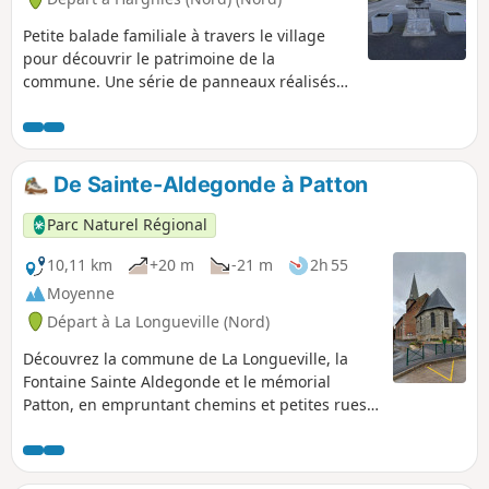
Petite balade familiale à travers le village
pour découvrir le patrimoine de la
commune. Une série de panneaux réalisés
par l'Association Mémoire de Maisnil et
Harigny vous livre des explications.
De Sainte-Aldegonde à Patton
Parc Naturel Régional
10,11 km
+20 m
-21 m
2h 55
Moyenne
Départ à La Longueville (Nord)
Découvrez la commune de La Longueville, la
Fontaine Sainte Aldegonde et le mémorial
Patton, en empruntant chemins et petites rues,
en toute sécurité.