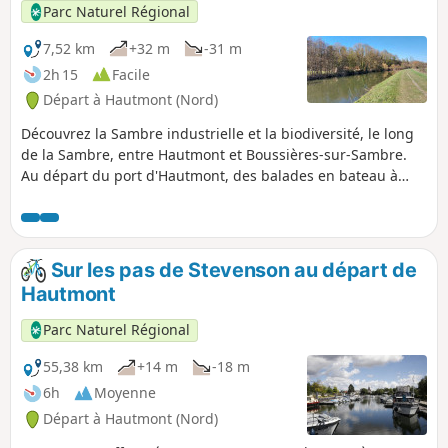
Parc Naturel Régional
7,52 km
+32 m
-31 m
2h 15
Facile
Départ à Hautmont (Nord)
Découvrez la Sambre industrielle et la biodiversité, le long
de la Sambre, entre Hautmont et Boussières-sur-Sambre.
Au départ du port d'Hautmont, des balades en bateau à
bord de l'Isara sont proposées, en saison, et complètent,
agréablement, cette balade à pied.
Sur les pas de Stevenson au départ de
Hautmont
Parc Naturel Régional
55,38 km
+14 m
-18 m
6h
Moyenne
Départ à Hautmont (Nord)