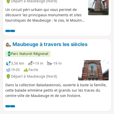
Départ à Maubeuge (Nord)
Un circuit péri-urbain qui vous permet de
découvrir les principaux monuments et sites
touristiques de Maubeuge : le zoo, le Moulin
tablette, l'arsenal, la ferme du zoo, les
espaces fortifiés. En suivant le chemin de
halage le long de la Sambre, laissez-vous
surprendre par des espaces préservés.
Maubeuge à travers les siècles
Maubeuge est formé de 11 quartiers, votre
circuit vous permettra de les traverser. Ce
Parc Naturel Régional
circuit est conçu pour les VTT et VTC mais est
tout à fait accessible à pied.
3,56 km
+19 m
-19 m
1h 05
Facile
Départ à Maubeuge (Nord)
Dans la collection Baladavesnois, ouverte à toute la famille,
cette balade emmène petits et grands sur les traces du
centre-ville de Maubeuge et de son histoire.