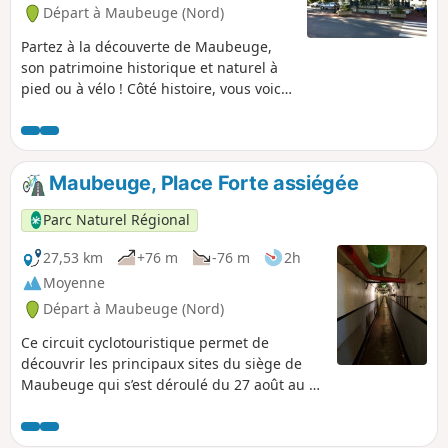
Départ à Maubeuge (Nord)
Partez à la découverte de Maubeuge,
son patrimoine historique et naturel à
pied ou à vélo ! Côté histoire, vous voici
au cœur des fortifications Vauban. Un
peu plus loin, c'est un autre architecte,
André Lurçat qui, venu reconstruire
Maubeuge après la seconde guerre
Maubeuge, Place Forte assiégée
mondiale, a laissé son empreinte dans
de nombreux bâtiments. Tout au long
Parc Naturel Régional
du parcours, appréciez les espaces
naturels : parc, Sambre, Étang Monier...
27,53 km
+76 m
-76 m
2h
Moyenne
Départ à Maubeuge (Nord)
Ce circuit cyclotouristique permet de
découvrir les principaux sites du siège de
Maubeuge qui s’est déroulé du 27 août au 8
septembre 1914. Certes, ce siège immobilise
pendant plusieurs jours des dizaines de
milliers de soldats allemands qui ne peuvent