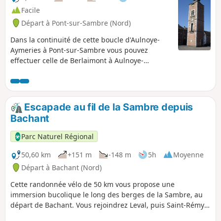
Facile
Départ à Pont-sur-Sambre (Nord)
Dans la continuité de cette boucle d'Aulnoye-
Aymeries à Pont-sur-Sambre vous pouvez
effectuer celle de Berlaimont à Aulnoye-
Aymeries. Vous découvrirez la faune et la flore
de la Sambre ainsi que des éléments du
patrimoine culturel des trois communes.
Escapade au fil de la Sambre depuis
Bachant
Parc Naturel Régional
50,60 km
+151 m
-148 m
5h
Moyenne
Départ à Bachant (Nord)
Cette randonnée vélo de 50 km vous propose une
immersion bucolique le long des berges de la Sambre, au
départ de Bachant. Vous rejoindrez Leval, puis Saint-Rémy-
du-Nord, en traversant des paysages paisibles et