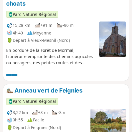
choats
Parc Naturel Régional
15,28 km
+91 m
-90 m
4h 40
Moyenne
Départ à Vieux-Mesnil (Nord)
En bordure de la Forêt de Mormal,
l'itinéraire emprunte des chemins agricoles
ou bocagers, des petites routes et des
sentiers forestiers.
Anneau vert de Feignies
Parc Naturel Régional
3,22 km
+8 m
-8 m
0h 55
Facile
Départ à Feignies (Nord)