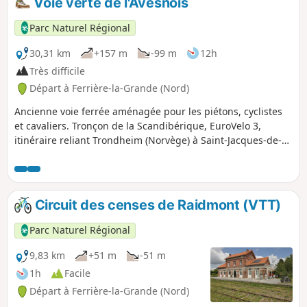
Voie verte de l'Avesnois
Parc Naturel Régional
30,31 km
+157 m
-99 m
12h
Très difficile
Départ à Ferrière-la-Grande (Nord)
Ancienne voie ferrée aménagée pour les piétons, cyclistes
et cavaliers. Tronçon de la Scandibérique, EuroVelo 3,
itinéraire reliant Trondheim (Norvège) à Saint-Jacques-de-
Compostelle (Espagne),
Circuit des censes de Raidmont (VTT)
Parc Naturel Régional
9,83 km
+51 m
-51 m
1h
Facile
Départ à Ferrière-la-Grande (Nord)