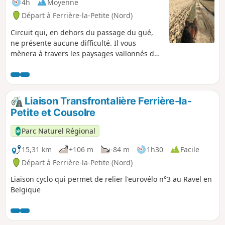
4h
Moyenne
Départ à Ferrière-la-Petite (Nord)
Circuit qui, en dehors du passage du gué,
ne présente aucune difficulté. Il vous
mènera à travers les paysages vallonnés de
l’Avesnois. Le départ se fait de l’ancienne
voie ferrée, aujourd’hui propriété du
département, aménagée en axe de
randonnée.
Liaison Transfrontalière Ferrière-la-
Petite et Cousolre
Parc Naturel Régional
15,31 km
+106 m
-84 m
1h30
Facile
Départ à Ferrière-la-Petite (Nord)
Liaison cyclo qui permet de relier l'eurovélo n°3 au Ravel en
Belgique