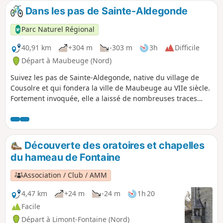
Dans les pas de Sainte-Aldegonde
Parc Naturel Régional
40,91 km
+304 m
-303 m
3h
Difficile
Départ à Maubeuge (Nord)
Suivez les pas de Sainte-Aldegonde, native du village de
Cousolre et qui fondera la ville de Maubeuge au VIIe siècle.
Fortement invoquée, elle a laissé de nombreuses traces
encore visibles aujourd'hui ! Ce circuit offre un magnifique
panorama et de beaux dénivelés !
Découverte des oratoires et chapelles
du hameau de Fontaine
Association / Club / AMM
4,47 km
+24 m
-24 m
1h 20
Facile
Départ à Limont-Fontaine (Nord)