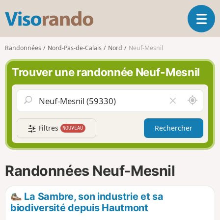
V
O
i
u
s
v
o
Randonnées
Nord-Pas-de-Calais
Nord
Neuf-Mesnil
r
r
i
a
Trouver une randonnée Neuf-Mesnil
r
n
l
d
a
o
A
V
n
u
i
a
t
d
v
Filtres
Rechercher
NOUVEAU
o
e
i
u
r
g
r
l
a
d
e
Randonnées Neuf-Mesnil
t
e
c
i
m
h
o
o
a
La Sambre, son industrie et sa
n
i
m
biodiversité depuis Hautmont
p