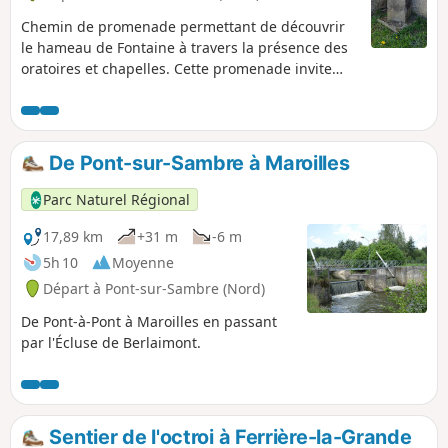
Chemin de promenade permettant de découvrir
le hameau de Fontaine à travers la présence des
oratoires et chapelles. Cette promenade invite
également les marcheurs à découvrir le cœur de
notre village ainsi qu'une grande partie de notre
patrimoine agricole .
De Pont-sur-Sambre à Maroilles
Parc Naturel Régional
17,89 km
+31 m
-6 m
5h 10
Moyenne
Départ à Pont-sur-Sambre (Nord)
De Pont-à-Pont à Maroilles en passant
par l'Écluse de Berlaimont.
Sentier de l'octroi à Ferrière-la-Grande