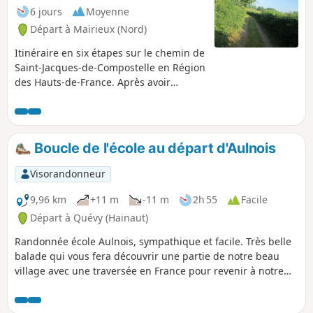
6 jours
Moyenne
Départ à Mairieux (Nord)
Itinéraire en six étapes sur le chemin de
Saint-Jacques-de-Compostelle en Région
des Hauts-de-France. Après avoir
traversé l'Avesnois, on entre dans le
Cambrésis.
Boucle de l'école au départ d'Aulnois
Visorandonneur
9,96 km
+11 m
-11 m
2h 55
Facile
Départ à Quévy (Hainaut)
Randonnée école Aulnois, sympathique et facile. Très belle
balade qui vous fera découvrir une partie de notre beau
village avec une traversée en France pour revenir à notre
point de départ.