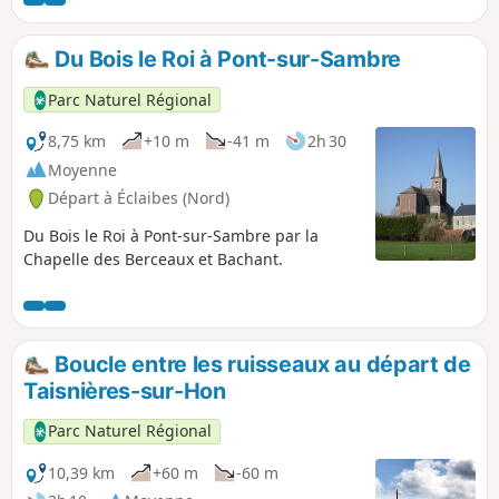
permettra de découvrir le bocage
avesnois et vous ramènera par
l’ancienne voie ferrée départementale
Du Bois le Roi à Pont-sur-Sambre
aménagée en axe de randonnée toute
discipline.
Parc Naturel Régional
8,75 km
+10 m
-41 m
2h 30
Moyenne
Départ à Éclaibes (Nord)
Du Bois le Roi à Pont-sur-Sambre par la
Chapelle des Berceaux et Bachant.
Boucle entre les ruisseaux au départ de
Taisnières-sur-Hon
Parc Naturel Régional
10,39 km
+60 m
-60 m