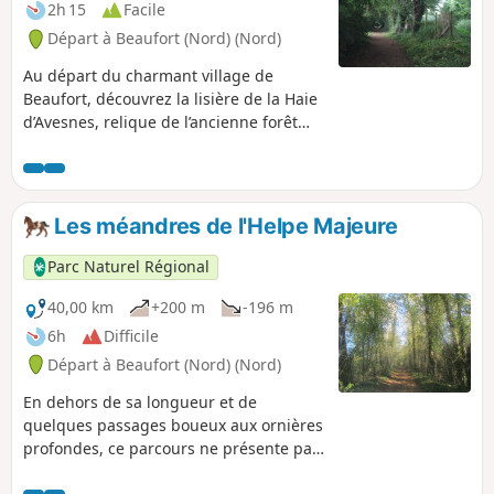
2h 15
Facile
Départ à Beaufort (Nord) (Nord)
Au départ du charmant village de
Beaufort, découvrez la lisière de la Haie
d’Avesnes, relique de l’ancienne forêt
celte.
Les méandres de l'Helpe Majeure
Parc Naturel Régional
40,00 km
+200 m
-196 m
6h
Difficile
Départ à Beaufort (Nord) (Nord)
En dehors de sa longueur et de
quelques passages boueux aux ornières
profondes, ce parcours ne présente pas
de difficultés techniques. Il vous