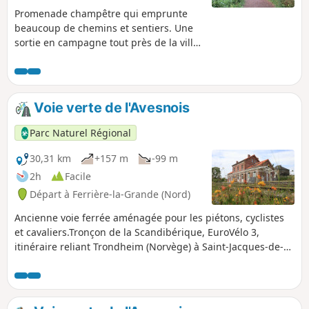
Promenade champêtre qui emprunte
beaucoup de chemins et sentiers. Une
sortie en campagne tout près de la ville,
à parcourir toute l’année.
Voie verte de l'Avesnois
Parc Naturel Régional
30,31 km
+157 m
-99 m
2h
Facile
Départ à Ferrière-la-Grande (Nord)
Ancienne voie ferrée aménagée pour les piétons, cyclistes
et cavaliers.Tronçon de la Scandibérique, EuroVélo 3,
itinéraire reliant Trondheim (Norvège) à Saint-Jacques-de-
Compostelle (Espagne),