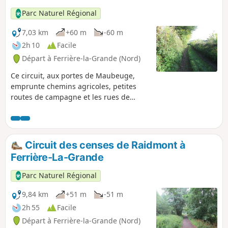
Parc Naturel Régional
7,03 km
+60 m
-60 m
2h 10
Facile
Départ à Ferrière-la-Grande (Nord)
Ce circuit, aux portes de Maubeuge,
emprunte chemins agricoles, petites
routes de campagne et les rues de
Ferrière-la-Grande pour faire découvrir
un cadre paysager verdoyant et
vallonné. En période de pluie, le port de
chaussures étanches est nécessaire.
Circuit des censes de Raidmont à
Prudence en traversant les RD 295 et 95.
Ferrière-La-Grande
Parc Naturel Régional
9,84 km
+51 m
-51 m
2h 55
Facile
Départ à Ferrière-la-Grande (Nord)