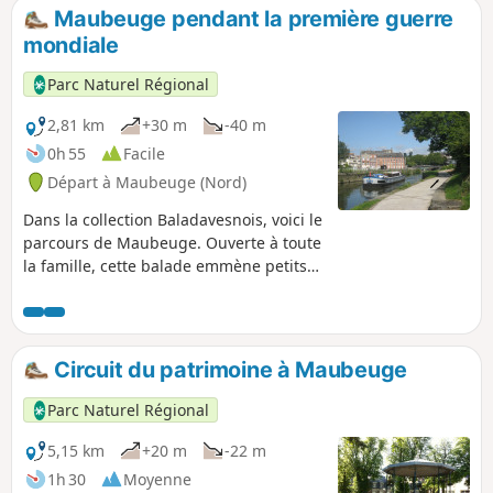
Maubeuge pendant la première guerre
mondiale
Parc Naturel Régional
2,81 km
+30 m
-40 m
0h 55
Facile
Départ à Maubeuge (Nord)
Dans la collection Baladavesnois, voici le
parcours de Maubeuge. Ouverte à toute
la famille, cette balade emmène petits
et grands sur les traces de la première
guerre mondiale.
Circuit du patrimoine à Maubeuge
Parc Naturel Régional
5,15 km
+20 m
-22 m
1h 30
Moyenne