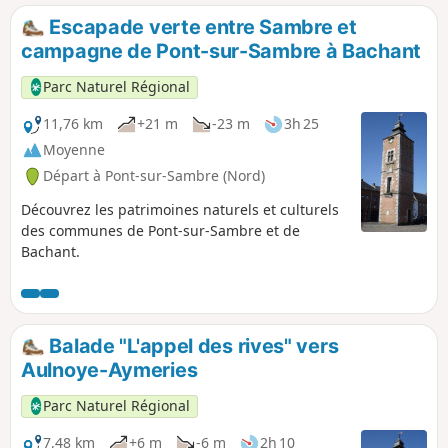
Escapade verte entre Sambre et
campagne de Pont-sur-Sambre à Bachant
Parc Naturel Régional
11,76 km
+21 m
-23 m
3h 25
Moyenne
Départ à Pont-sur-Sambre (Nord)
Découvrez les patrimoines naturels et culturels
des communes de Pont-sur-Sambre et de
Bachant.
Balade "L'appel des rives" vers
Aulnoye-Aymeries
Parc Naturel Régional
7,48 km
+6 m
-6 m
2h 10