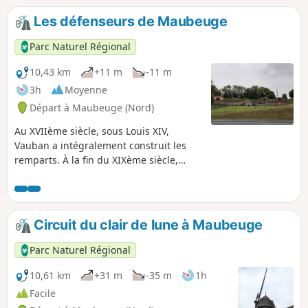
combattre lors de la bataille de la Marne,
Les défenseurs de Maubeuge
mais il s’achève par une grave défaite
française, avec plus de 40 000 prisonniers,
Parc Naturel Régional
soit le dixième de l’ensemble des captifs
français de l’ensemble de la Grande Guerre.
10,43 km
+11 m
-11 m
3h
Moyenne
Départ à Maubeuge (Nord)
Au XVIIème siècle, sous Louis XIV,
Vauban a intégralement construit les
remparts. À la fin du XIXème siècle,
cette muraille évolue, plusieurs forts de
type Seré de Rivières sont construits, ils
constituaient la ceinture fortifiée de la
ville.
Circuit du clair de lune à Maubeuge
Parc Naturel Régional
10,61 km
+31 m
-35 m
1h
Facile