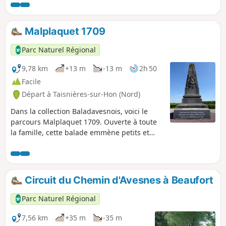
verdoyants. L’itinéraire vous emmène au port d’Hautmont,
parfait pour une pause conviviale au bord de l’eau. Une
boucle idéale pour allier détente, nature, faune et flore
Malplaquet 1709
locale.
Parc Naturel Régional
9,78 km
+13 m
-13 m
2h 50
Facile
Départ à Taisnières-sur-Hon (Nord)
Dans la collection Baladavesnois, voici le
parcours Malplaquet 1709. Ouverte à toute
la famille, cette balade emmène petits et
grands sur les traces des soldats de la plus
sanglante bataille du 18è siècle. Aventure
garantie ! Louis Ambroise vous guidera au fil
de cette randonnée ponctuée de questions
Circuit du Chemin d'Avesnes à Beaufort
et de jeux.
Parc Naturel Régional
7,56 km
+35 m
-35 m