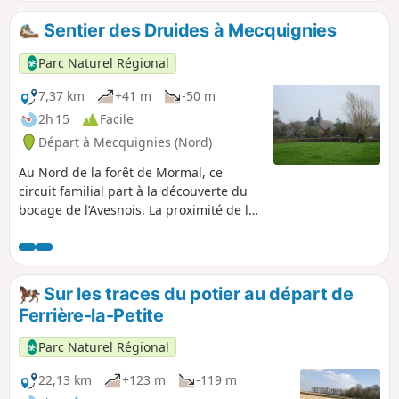
Sentier des Druides à Mecquignies
Parc Naturel Régional
7,37 km
+41 m
-50 m
2h 15
Facile
Départ à Mecquignies (Nord)
Au Nord de la forêt de Mormal, ce
circuit familial part à la découverte du
bocage de l’Avesnois. La proximité de la
cité gallo-romaine de Bavay, la présence
importante de gui dans la ceinture
bocagère et le massif forestier imposant
de Mormal ont inspiré le nom du circuit.
Sur les traces du potier au départ de
Ferrière-la-Petite
Parc Naturel Régional
22,13 km
+123 m
-119 m