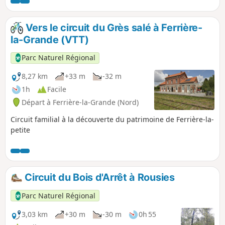
Vers le circuit du Grès salé à Ferrière-
la-Grande (VTT)
Parc Naturel Régional
8,27 km
+33 m
-32 m
1h
Facile
Départ à Ferrière-la-Grande (Nord)
Circuit familial à la découverte du patrimoine de Ferrière-la-
petite
Circuit du Bois d'Arrêt à Rousies
Parc Naturel Régional
3,03 km
+30 m
-30 m
0h 55