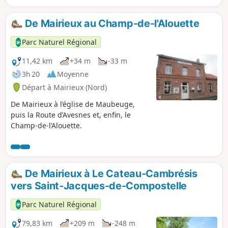
découvrir la diversité des milieux
naturels.
De Mairieux au Champ-de-l'Alouette
Parc Naturel Régional
11,42 km
+34 m
-33 m
3h 20
Moyenne
Départ à Mairieux (Nord)
De Mairieux à l’église de Maubeuge,
puis la Route d’Avesnes et, enfin, le
Champ-de-l’Alouette.
De Mairieux à Le Cateau-Cambrésis
vers Saint-Jacques-de-Compostelle
Parc Naturel Régional
79,83 km
+209 m
-248 m