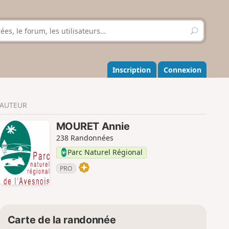
R
e
c
h
e
Inscription
Connexion
r
c
h
AUTEUR
e
r
MOURET Annie
238 Randonnées
Parc Naturel Régional
PRO
Carte de la randonnée