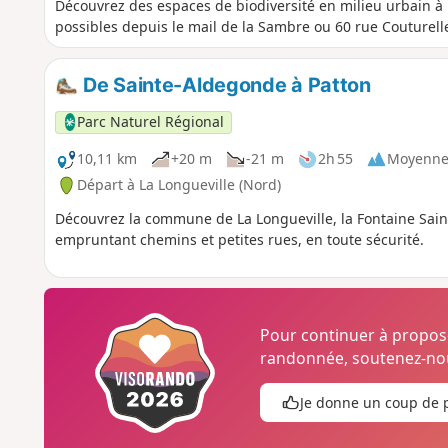
Découvrez des espaces de biodiversité en milieu urbain 
possibles depuis le mail de la Sambre ou 60 rue Couturell
De Sainte-Aldegonde à Patton
Parc Naturel Régional
10,11 km
+20 m
-21 m
2h 55
Moyenn
Départ à La Longueville (Nord)
Découvrez la commune de La Longueville, la Fontaine Sain
empruntant chemins et petites rues, en toute sécurité.
Pour continuer à propo
randonnée, soutenez-nou
Je donne un coup de 