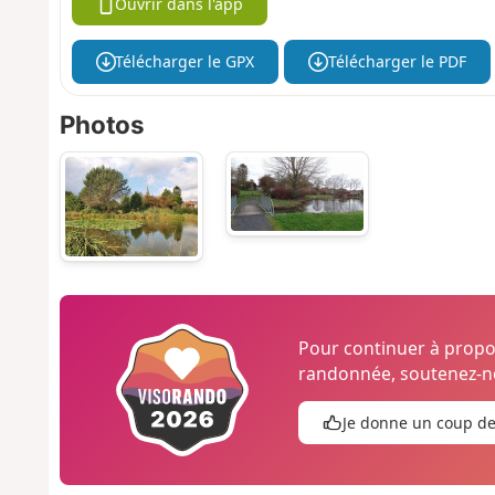
Ouvrir dans l'app
Télécharger le GPX
Télécharger le PDF
Photos
Pour continuer à prop
randonnée, soutenez-no
Je donne un coup d