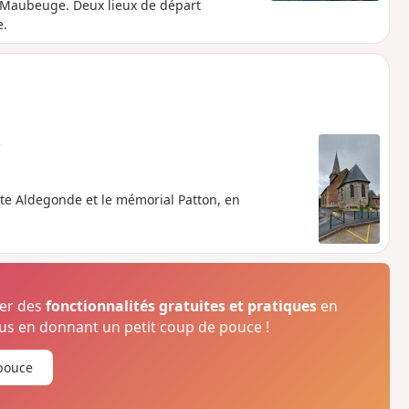
à Maubeuge. Deux lieux de départ
e.
e
te Aldegonde et le mémorial Patton, en
ser des
fonctionnalités gratuites et pratiques
en
s en donnant un petit coup de pouce !
pouce