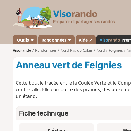
V
i
s
o
r
a
Outils
Randonnées
Aide ↗
Viso
rando
Pre
n
Visorando
Randonnées
Nord-Pas-de-Calais
Nord
Feignies
An
d
o
Anneau vert de Feignies
Cette boucle tracée entre la Coulée Verte et le Compl
centre ville. Elle comporte des prairies, des boisem
un étang.
Fiche technique
Création
Mis