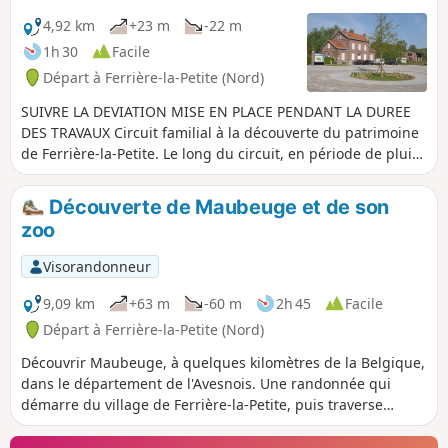
4,92 km
+23 m
-22 m
1h 30
Facile
Départ à Ferrière-la-Petite (Nord)
SUIVRE LA DEVIATION MISE EN PLACE PENDANT LA DUREE
DES TRAVAUX Circuit familial à la découverte du patrimoine
de Ferrière-la-Petite. Le long du circuit, en période de pluie,
le port de chaussures étanches est nécessaire (passage en
sous-bois et le long de la Solre). Circuit inscrit au PDIPR
Découverte de Maubeuge et de son
(Plan Départemental des Itinéraires de Promenade et de
zoo
randonnée pédestre).
Visorandonneur
9,09 km
+63 m
-60 m
2h 45
Facile
Départ à Ferrière-la-Petite (Nord)
Découvrir Maubeuge, à quelques kilomètres de la Belgique,
dans le département de l'Avesnois. Une randonnée qui
démarre du village de Ferrière-la-Petite, puis traverse
Maubeuge. À la rencontre de ses fortifications de remparts
de Vauban, une ville d'histoire avec ses musées, ses jardins