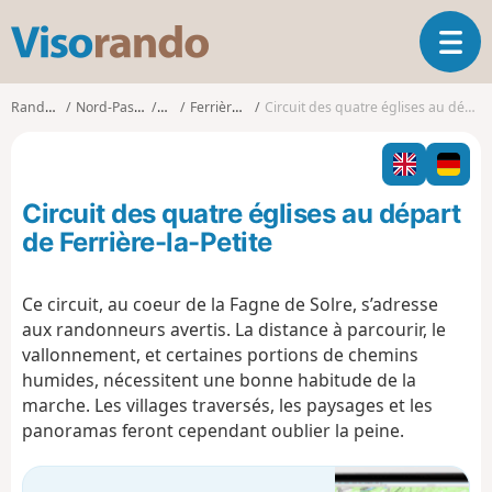
V
O
i
u
s
v
o
Randonnées
Nord-Pas-de-Calais
Nord
Ferrière-la-Petite
Circuit des quatre églises au départ de Ferrière-la-Petite
r
r
i
a
r
n
l
d
Circuit des quatre églises au départ
a
o
n
de Ferrière-la-Petite
a
v
Ce circuit, au coeur de la Fagne de Solre, s’adresse
i
aux randonneurs avertis. La distance à parcourir, le
g
a
vallonnement, et certaines portions de chemins
t
humides, nécessitent une bonne habitude de la
i
marche. Les villages traversés, les paysages et les
o
panoramas feront cependant oublier la peine.
n