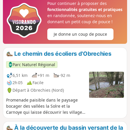
Pour continuer à proposer des
et parcs. Marcher le long de la Rivière de la Sambre, sans
fonctionnalités gratuites et pratiques
oublier, à l'arriver, le magnifique Zoo de Maubeuge.
en randonnée, soutenez-nous en
donnant un petit coup de pouce !
Je donne un coup de pouce
Le chemin des écoliers d'Obrechies
Parc Naturel Régional
6,51 km
+91 m
-92 m
2h 05
Facile
Départ à Obrechies (Nord)
Promenade paisible dans le paysage
bocager des vallées la Solre et la
Carnoye qui laisse découvrir les villages,
typiques de l’Avesnois, de Choisies et
Obrechies.
À la découverte du bassin versant de la