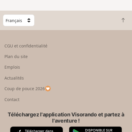
e
n
g
C
r
R
h
a
e
o
n
t
i
d
o
s
CGU et confidentialité
u
i
r
s
Plan du site
e
s
n
e
Emplois
h
z
Actualités
a
u
u
n
Coup de pouce 2026
t
p
a
Contact
y
s
Téléchargez l'application Visorando et partez à
l'aventure !
A
G