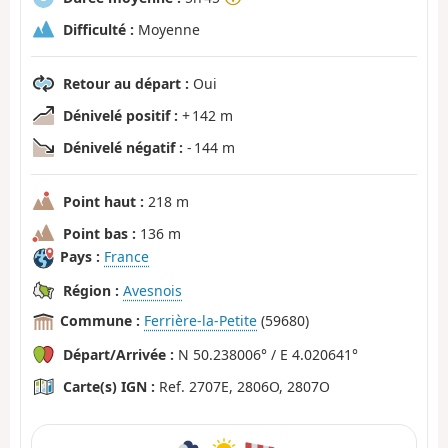
Difficulté :
Moyenne
Retour au départ :
Oui
Dénivelé positif :
+ 142 m
Dénivelé négatif :
- 144 m
Point haut :
218 m
Point bas :
136 m
Pays :
France
Région :
Avesnois
Commune :
Ferrière-la-Petite
(59680)
Départ/Arrivée :
N 50.238006° / E 4.020641°
Carte(s) IGN :
Ref. 2707E, 2806O, 2807O