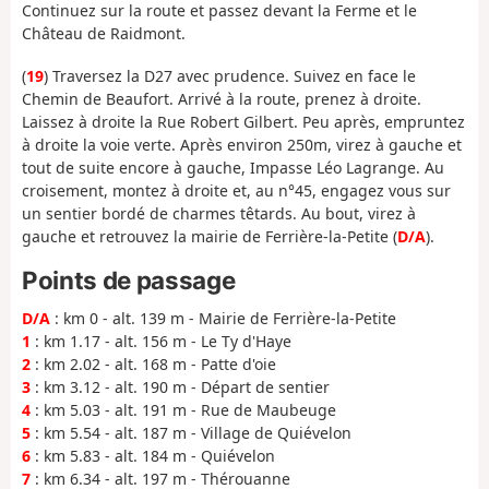
Continuez sur la route et passez devant la Ferme et le
Château de Raidmont.
(
19
) Traversez la D27 avec prudence. Suivez en face le
Chemin de Beaufort. Arrivé à la route, prenez à droite.
Laissez à droite la Rue Robert Gilbert. Peu après, empruntez
à droite la voie verte. Après environ 250m, virez à gauche et
tout de suite encore à gauche, Impasse Léo Lagrange. Au
croisement, montez à droite et, au n°45, engagez vous sur
un sentier bordé de charmes têtards. Au bout, virez à
gauche et retrouvez la mairie de Ferrière-la-Petite (
D/A
).
Points de passage
D/A
: km 0 - alt. 139 m - Mairie de Ferrière-la-Petite
1
: km 1.17 - alt. 156 m - Le Ty d'Haye
2
: km 2.02 - alt. 168 m - Patte d'oie
3
: km 3.12 - alt. 190 m - Départ de sentier
4
: km 5.03 - alt. 191 m - Rue de Maubeuge
5
: km 5.54 - alt. 187 m - Village de Quiévelon
6
: km 5.83 - alt. 184 m - Quiévelon
7
: km 6.34 - alt. 197 m - Thérouanne