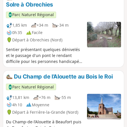
Solre à Obrechies
Parc Naturel Régional
1,85 km
+34 m
-34 m
0h 35
Facile
Départ à Obrechies (Nord)
Sentier présentant quelques dénivelés
et le passage d'un pont le rendant
difficile pour les personnes handicapées
moteur non accompagnées. Les bornes
explicatives apportent des informations
Du Champ de l’Alouette au Bois le Roi
sur l'impact de l'Homme sur le bassin
versant.
Parc Naturel Régional
13,81 km
+76 m
-55 m
4h 10
Moyenne
Départ à Ferrière-la-Grande (Nord)
Du Champ-de-l’Alouette à Beaufort puis