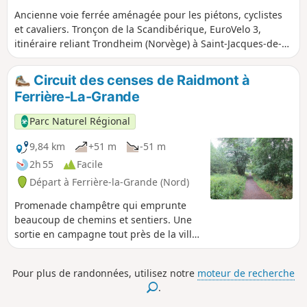
Ancienne voie ferrée aménagée pour les piétons, cyclistes
et cavaliers. Tronçon de la Scandibérique, EuroVelo 3,
itinéraire reliant Trondheim (Norvège) à Saint-Jacques-de-
Compostelle (Espagne),
Circuit des censes de Raidmont à
Ferrière-La-Grande
Parc Naturel Régional
9,84 km
+51 m
-51 m
2h 55
Facile
Départ à Ferrière-la-Grande (Nord)
Promenade champêtre qui emprunte
beaucoup de chemins et sentiers. Une
sortie en campagne tout près de la ville,
à parcourir toute l’année.
Pour plus de randonnées, utilisez notre
moteur de recherche
.