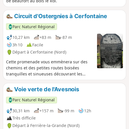
de Beaufort au Bois le Roi.
Circuit d'Ostergnies à Cerfontaine
Parc Naturel Régional
10,27 km
+83 m
-87 m
3h 10
Facile
Départ à Cerfontaine (Nord)
Cette promenade vous emmènera sur des
chemins et des petites routes boisées
tranquilles et sinueuses découvrant les
villages de l’Avesnois nichés dans des creux
de vallons.
Voie verte de l'Avesnois
Parc Naturel Régional
30,31 km
+157 m
-99 m
12h
Très difficile
Départ à Ferrière-la-Grande (Nord)