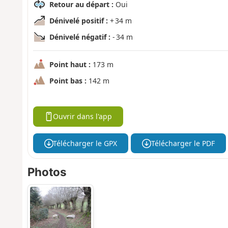
Retour au départ :
Oui
Dénivelé positif :
+ 34 m
Dénivelé négatif :
- 34 m
Point haut :
173 m
Point bas :
142 m
Ouvrir dans l'app
Télécharger le GPX
Télécharger le PDF
Photos