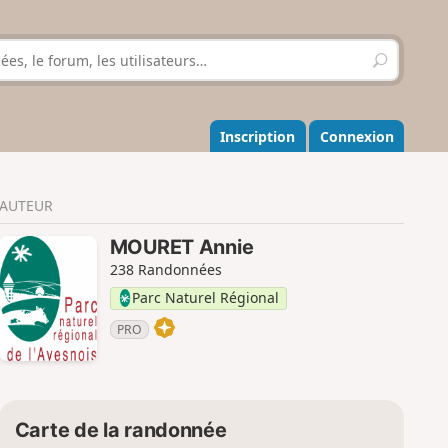
R
e
c
h
e
Inscription
Connexion
r
c
h
AUTEUR
e
r
MOURET Annie
238 Randonnées
Parc Naturel Régional
PRO
Carte de la randonnée