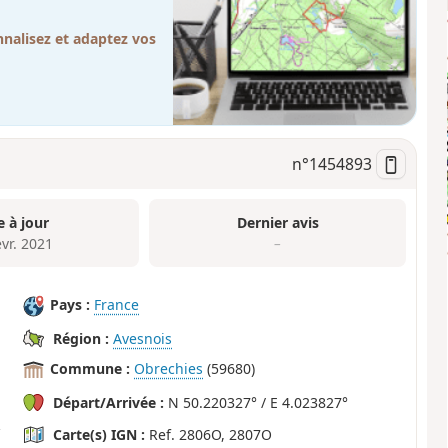
nalisez et adaptez vos
n°
1454893
e à jour
Dernier avis
évr. 2021
–
Pays :
France
Région :
Avesnois
Commune :
Obrechies
(59680)
Départ/Arrivée :
N 50.220327° / E 4.023827°
Carte(s) IGN :
Ref. 2806O, 2807O