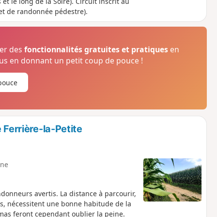
 le long de la Solre). Circuit inscrit au
et de randonnée pédestre).
ser des
fonctionnalités gratuites et pratiques
en
s en donnant un petit coup de pouce !
pouce
 Ferrière-la-Petite
ne
ndonneurs avertis. La distance à parcourir,
s, nécessitent une bonne habitude de la
mas feront cependant oublier la peine.