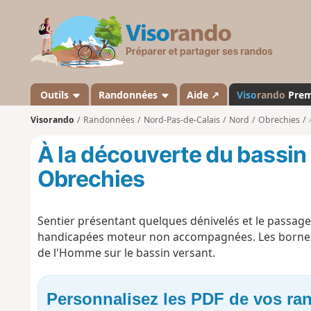
V
i
s
o
r
a
Outils
Randonnées
Aide ↗
Viso
rando
Pre
n
Visorando
Randonnées
Nord-Pas-de-Calais
Nord
Obrechies
d
o
À la découverte du bassin 
Obrechies
Sentier présentant quelques dénivelés et le passage 
handicapées moteur non accompagnées. Les bornes e
de l'Homme sur le bassin versant.
Personnalisez les PDF de vos r