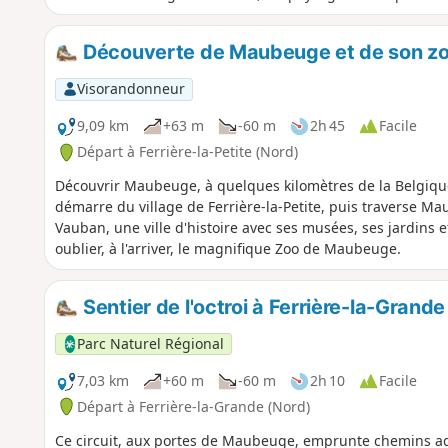
Découverte de Maubeuge et de son z
Visorandonneur
9,09 km
+63 m
-60 m
2h 45
Facile
Départ à Ferrière-la-Petite (Nord)
Découvrir Maubeuge, à quelques kilomètres de la Belgiqu
démarre du village de Ferrière-la-Petite, puis traverse Ma
Vauban, une ville d'histoire avec ses musées, ses jardins e
oublier, à l'arriver, le magnifique Zoo de Maubeuge.
Sentier de l'octroi à Ferrière-la-Grande
Parc Naturel Régional
7,03 km
+60 m
-60 m
2h 10
Facile
Départ à Ferrière-la-Grande (Nord)
Ce circuit, aux portes de Maubeuge, emprunte chemins ag