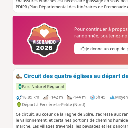
chaussures étanches est nécessaire (passage en sous-bois et
PDIPR (Plan Départemental des Itinéraires de Promenade 
Pour continuer à propo
randonnée, soutenez-nou
Je donne un coup de 
Circuit des quatre églises au départ de
Parc Naturel Régional
18,85 km
+142 m
-144 m
5h 45
Moyen
Départ à Ferrière-la-Petite (Nord)
Ce circuit, au coeur de la Fagne de Solre, s’adresse aux ra
le vallonnement, et certaines portions de chemins humide
marche. Les villages traversés, les paysages et les panora