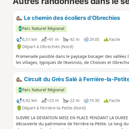
Autres randonnées dans le s
Le chemin des écoliers d'Obrechies
Parc Naturel Régional
6,51 km
+91 m
-92 m
2h 05
Facile
Départ à Obrechies (Nord)
Promenade paisible dans le paysage bocager des vallées la
les villages, typiques de l’Avesnois, de Choisies et Obrechi
Circuit du Grès Salé à Ferrière-la-Petit
Parc Naturel Régional
4,92 km
+23 m
-22 m
1h 30
Facile
Départ à Ferrière-la-Petite (Nord)
SUIVRE LA DEVIATION MISE EN PLACE PENDANT LA DUREE DE
découverte du patrimoine de Ferrière-la-Petite. Le long du 