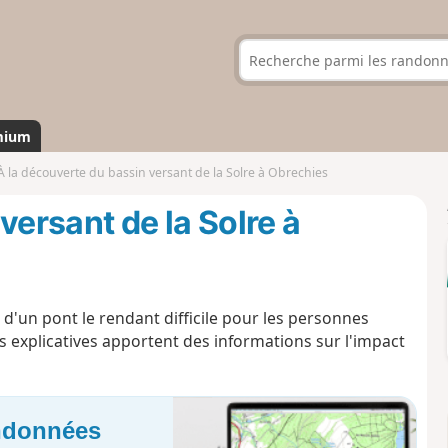
mium
À la découverte du bassin versant de la Solre à Obrechies
versant de la Solre à
d'un pont le rendant difficile pour les personnes
xplicatives apportent des informations sur l'impact
andonnées