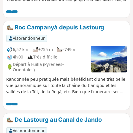
propriété privée !
Roc Campanyà depuis Lastourg
Visorandonneur
6,57 km
+755 m
-749 m
4h 00
Très difficile
Départ à Fuilla (Pyrénées-
Orientales)
Randonnée peu pratiquée mais bénéficiant d'une très belle
vue panoramique sur toute la chaîne du Canigou et les
vallées de la Têt, de la Rotjà, etc. Bien que l'itinéraire soit
cairné et débroussaillé en ce début 2024, le GPS est
indispensable car le sentier n'est pas toujours évident. Par
ailleurs, quelques passages en pierrier sont assez pénibles.
De Lastourg au Canal de Jando
Visorandonneur