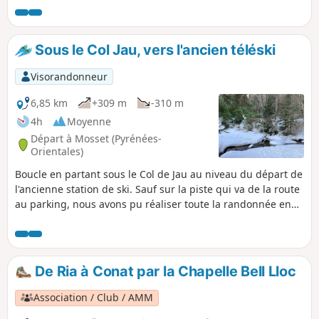
de fortes chaleurs malgré le couvert végétal
bas.
Sous le Col Jau, vers l'ancien téléski
Visorandonneur
6,85 km
+309 m
-310 m
4h
Moyenne
Départ à Mosset (Pyrénées-
Orientales)
Boucle en partant sous le Col de Jau au niveau du départ de
l'ancienne station de ski. Sauf sur la piste qui va de la route
au parking, nous avons pu réaliser toute la randonnée en
neige vierge et ainsi découvrir des espaces uniquement
marqués par des traces d'animaux dans tous les sens.
De Ria à Conat par la Chapelle Bell Lloc
Association / Club / AMM