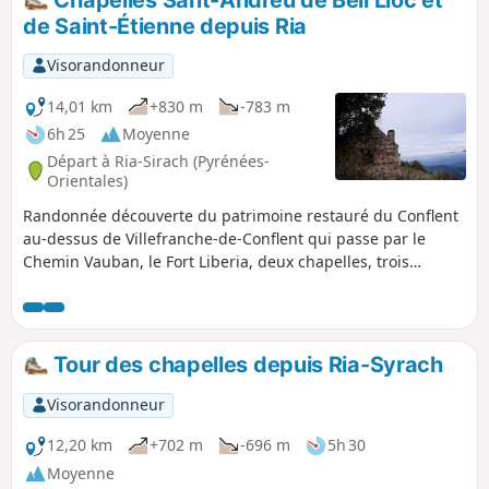
Chapelles Sant-Andreu de Bell Lloc et
présents. Voir informations pratiques. Comptez 6h pour
de Saint-Étienne depuis Ria
cette randonnée : visite des hameaux, sites et pauses
diverses.
Visorandonneur
14,01 km
+830 m
-783 m
6h 25
Moyenne
Départ à Ria-Sirach (Pyrénées-
Orientales)
Randonnée découverte du patrimoine restauré du Conflent
au-dessus de Villefranche-de-Conflent qui passe par le
Chemin Vauban, le Fort Liberia, deux chapelles, trois
villages catalans et de beaux chemins. Il faudra deux
véhicules ou utiliser le bus à 1€. Autres solutions : voir
Informations pratiques.
Tour des chapelles depuis Ria-Syrach
Visorandonneur
12,20 km
+702 m
-696 m
5h 30
Moyenne