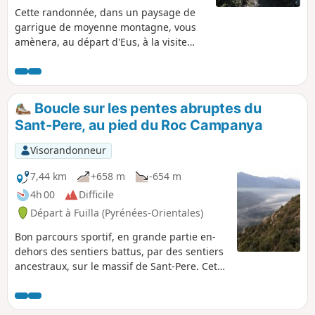
Cette randonnée, dans un paysage de
garrigue de moyenne montagne, vous
amènera, au départ d'Eus, à la visite
d'Arboussols puis de Marcèvol, petits
villages de moyenne montagne
pittoresque du Conflent. Le sentier au
départ d'Eus s'élève d'abord vers le
Boucle sur les pentes abruptes du
Nord par le Chemin de Coma, puis
Sant-Pere, au pied du Roc Campanya
serpente dans la garrigue vers le village
d'Arboussols puis celui de Marcèvol où
Visorandonneur
l'on pourra visiter le prieuré. Cette
randonnée est intéressante pour la
7,44 km
+658 m
-654 m
découverte du patrimoine et de la flore
4h 00
Difficile
typique du Conflent.
Départ à Fuilla (Pyrénées-Orientales)
Bon parcours sportif, en grande partie en-
dehors des sentiers battus, par des sentiers
ancestraux, sur le massif de Sant-Pere. Cette
randonnée permet de découvrir, au pied du
Roc Campanya/Campagna, un point de vue
incroyable sur la vallée de la Têt et celle de