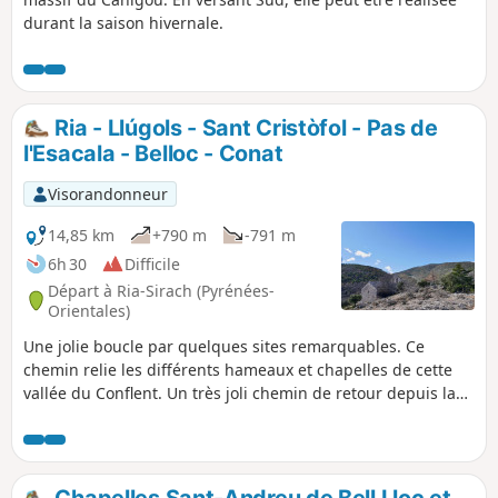
durant la saison hivernale.
Ria - Llúgols - Sant Cristòfol - Pas de
l'Esacala - Belloc - Conat
Visorandonneur
14,85 km
+790 m
-791 m
6h 30
Difficile
Départ à Ria-Sirach (Pyrénées-
Orientales)
Une jolie boucle par quelques sites remarquables. Ce
chemin relie les différents hameaux et chapelles de cette
vallée du Conflent. Un très joli chemin de retour depuis la
Chapelle Sant Andreu de Bell Lloc. Toute la journée le
Canigó en vue, les pacages, de beaux sous-bois. Un sens de
l'orientation et de lecture de carte sont nécessaires. La trace
.gpx peut s'avérer très utile malgré les quelques panneaux