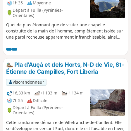
des Horts, rando décrite ici sur visorando, le point (10) du
1h 35
Moyenne
présent circuit correspond au point (4) sur l'autre.
Départ à Fuilla (Pyrénées-
Orientales)
Quoi de plus étonnant que de visiter une chapelle
construite de la main de l'homme, complètement isolée sur
une paroi rocheuse apparemment infranchissable, ainsi
qu'une immense grotte la surplombant, également équipée
d'un autel formant une autre chapelle, celle-ci naturelle et
encore plus grande que la précédente !Sur le chemin de
l'ascension, on trouve une plus petite grotte. Les deux
Pla d'Auçà et dels Horts, N-D de Vie, St-
grottes sont absolument sans danger. Munis d'une lampe
Étienne de Campilles, Fort Liberia
de poche, vous pourrez mieux les découvrir...De là-haut vue
époustouflante sur la Vallée de la Têt, les vallées
Visorandonneur
environnantes et le Canigou.
16,33 km
+1 133 m
-1 134 m
7h 55
Difficile
Départ à Fuilla (Pyrénées-
Orientales)
Cette randonnée démarre de Villefranche-de-Conflent. Elle
se développe en versant Sud, donc elle est faisable en hiver,