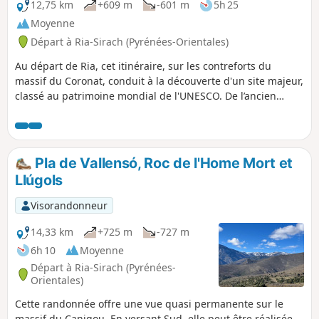
12,75 km
+609 m
-601 m
5h 25
Moyenne
Départ à Ria-Sirach (Pyrénées-Orientales)
Au départ de Ria, cet itinéraire, sur les contreforts du
massif du Coronat, conduit à la découverte d'un site majeur,
classé au patrimoine mondial de l'UNESCO. De l’ancien
village abandonné de Bell Lloc ou Beau Site, il ne reste que
quelques fondations de maisons et la chapelle romane du
XIIe siècle, Sant-Andreu-de-Bell-Lloc très bien conservée, de
merveilleux point de vue sur le massif du Canigou et les
Pla de Vallensó, Roc de l'Home Mort et
vallées environnantes. La réserve naturelle de Conat est
Llúgols
réglementée, interdiction de cueillir, ramasser, dégrader et
respecter le site. Circuit sans difficulté.
Visorandonneur
14,33 km
+725 m
-727 m
6h 10
Moyenne
Départ à Ria-Sirach (Pyrénées-
Orientales)
Cette randonnée offre une vue quasi permanente sur le
massif du Canigou. En versant Sud, elle peut être réalisée