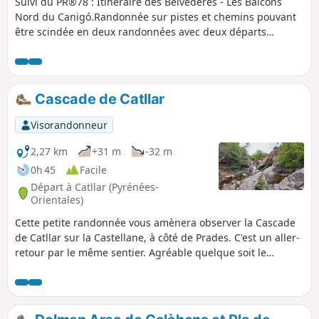
Suivi du PR®78 : Itinéraire des Belvédères - Les Balcons
Nord du Canigó.Randonnée sur pistes et chemins pouvant
être scindée en deux randonnées avec deux départs
différents.Randonnée moyenne/difficile => la longueur, le
sens de l'orientation et la nécessité d'avoir la
trace.Randonnée découverte et orientation. En cas de
doute, faire demi-tour et chercher le bon chemin.La trace
Cascade de Catllar
est exacte et relevée in situ : les chemins et pistes sont bien
présents et en très bon état.Le balisage Jaune n'est pas
Visorandonneur
constant et encore moins régulier ou en abondance. Il est
parfois sur le terrain bien que non représenté sur
2,27 km
+31 m
-32 m
l'IGN.Nombreux poteaux directionnels servant de repères.
0h 45
Facile
Départ à Catllar (Pyrénées-
Orientales)
Cette petite randonnée vous amènera observer la Cascade
de Catllar sur la Castellane, à côté de Prades. C'est un aller-
retour par le même sentier. Agréable quelque soit le
moment de la journée.