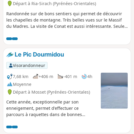
Départ à Ria-Sirach (Pyrénées-Orientales)
Randonnée sur de bons sentiers qui permet de découvrir
les chapelles de montagne. Très belles vues sur le Massif
du Madres. La visite de Conat est aussi intéressante. Seule
difficulté au-dessus de la Chapelle Saint-Christophe :
sentier non balisé et peu visible parfois. Il est nécessaire de
savoir utiliser carte et boussole et/ou savoir suivre la trace
GPS. Il est toutefois possible d'éviter cette partie et de
Le Pic Dourmidou
raccourcir par la même occasion la randonnée en
rejoignant les points (3) à (9).
Visorandonneur
7,68 km
+406 m
-401 m
4h
Moyenne
Départ à Mosset (Pyrénées-Orientales)
Cette année, exceptionnelle par son
enneigement, permet d'effectuer ce
parcours à raquettes dans de bonnes
conditions. Pour monter jusqu'au col, nous
avons profité d'une route très bien dégagée,
sans neige et sans verglas. Une très belle