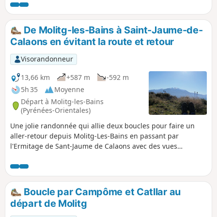
De Molitg-les-Bains à Saint-Jaume-de-
Calaons en évitant la route et retour
Visorandonneur
13,66 km
+587 m
-592 m
5h 35
Moyenne
Départ à Molitg-les-Bains
(Pyrénées-Orientales)
Une jolie randonnée qui allie deux boucles pour faire un
aller-retour depuis Molitg-Les-Bains en passant par
l'Ermitage de Sant-Jaume de Calaons avec des vues
superbes sur la mer, la plaine, le Pic du Canigou , le Pic du
Madrès.
Boucle par Campôme et Catllar au
départ de Molitg