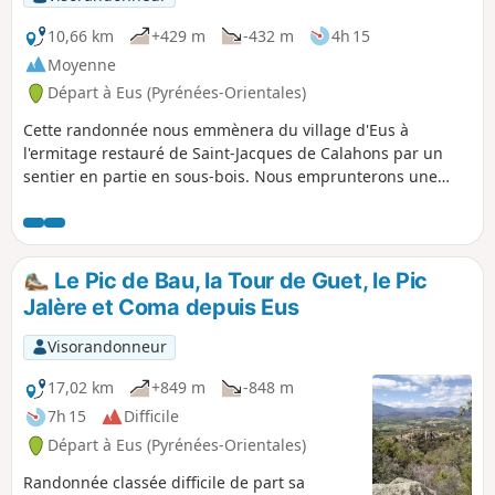
La trace gpx peut s'avérer utile. => Des
nouveaux balisages bizarres sont apparus et
10,66 km
+429 m
-432 m
4h 15
prêtent à confusion, aux bifurcations.
Moyenne
Départ à Eus (Pyrénées-Orientales)
Cette randonnée nous emmènera du village d'Eus à
l'ermitage restauré de Saint-Jacques de Calahons par un
sentier en partie en sous-bois. Nous emprunterons une
partie du Chemin des Cabanes, vestiges de l'activité
pastorale. Tout le long du parcours, la chaîne du Canigou
nous accompagne.
Le Pic de Bau, la Tour de Guet, le Pic
Jalère et Coma depuis Eus
Visorandonneur
17,02 km
+849 m
-848 m
7h 15
Difficile
Départ à Eus (Pyrénées-Orientales)
Randonnée classée difficile de part sa