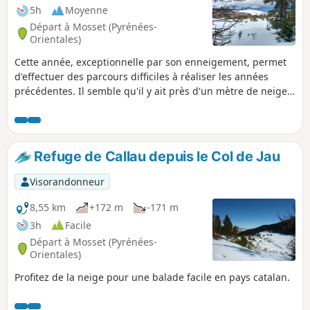
5h
Moyenne
Départ à Mosset (Pyrénées-
Orientales)
Cette année, exceptionnelle par son enneigement, permet
d'effectuer des parcours difficiles à réaliser les années
précédentes. Il semble qu'il y ait près d'un mètre de neige,
c'est impressionnant. Pour monter jusqu'au col, nous avons
profité d'une route très bien dégagée, sans neige et sans
verglas. Une très belle boucle, un peu éprouvante puisque
l'on s'enfonce beaucoup, mais très intéressante. Pour les
Refuge de Callau depuis le Col de Jau
moins courageux, un aller-retour sur la partie la plus
horizontale du trajet permet d'effectuer une randonnée
Visorandonneur
découverte facile (entre le Col de Jau 1506 m et le point (2) à
1529 m).
8,55 km
+172 m
-171 m
3h
Facile
Départ à Mosset (Pyrénées-
Orientales)
Profitez de la neige pour une balade facile en pays catalan.