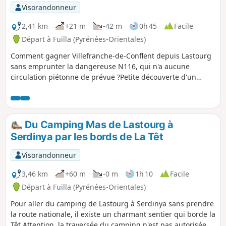
un paysage bien typique des Pyrénées
Visorandonneur
catalanes : montagne, et pourtant
constructions et végétation
2,41 km
+21 m
-42 m
0h 45
Facile
méditerranéennes.
Départ à Fuilla (Pyrénées-Orientales)
Comment gagner Villefranche-de-Conflent depuis Lastourg
sans emprunter la dangereuse N116, qui n'a aucune
circulation piétonne de prévue ?Petite découverte d'un
circuit alternatif le long de la Têt !Attention, cette
randonnée qui emprunte un itinéraire partiellement sur le
terrain d'ERDF (non clôturé), se fait à vos risques et périls !
Du Camping Mas de Lastourg à
Serdinya par les bords de La Têt
Visorandonneur
3,46 km
+60 m
-0 m
1h 10
Facile
Départ à Fuilla (Pyrénées-Orientales)
Pour aller du camping de Lastourg à Serdinya sans prendre
la route nationale, il existe un charmant sentier qui borde la
Têt.Attention, la traversée du camping n'est pas autorisée,