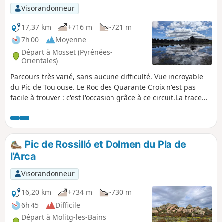
Visorandonneur
17,37 km
+716 m
-721 m
7h 00
Moyenne
Départ à Mosset (Pyrénées-
Orientales)
Parcours très varié, sans aucune difficulté. Vue incroyable
du Pic de Toulouse. Le Roc des Quarante Croix n'est pas
facile à trouver : c'est l'occasion grâce à ce circuit.La trace
gpx est nécessaire.
Pic de Rossilló et Dolmen du Pla de
l'Arca
Visorandonneur
16,20 km
+734 m
-730 m
6h 45
Difficile
Départ à Molitg-les-Bains