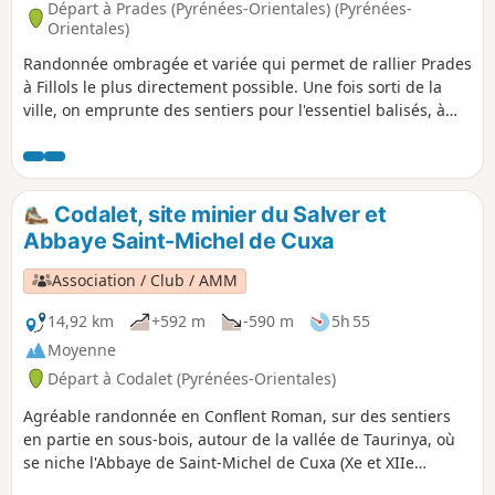
Départ à Prades (Pyrénées-Orientales) (Pyrénées-
Orientales)
Randonnée ombragée et variée qui permet de rallier Prades
à Fillols le plus directement possible. Une fois sorti de la
ville, on emprunte des sentiers pour l'essentiel balisés, à
l'exception d'une petite portion de route avant le Roc del
Ram.
Codalet, site minier du Salver et
Abbaye Saint-Michel de Cuxa
Association / Club / AMM
14,92 km
+592 m
-590 m
5h 55
Moyenne
Départ à Codalet (Pyrénées-Orientales)
Agréable randonnée en Conflent Roman, sur des sentiers
en partie en sous-bois, autour de la vallée de Taurinya, où
se niche l'Abbaye de Saint-Michel de Cuxa (Xe et XIIe
siècles) une des plus grande église pré-romane d’Europe.