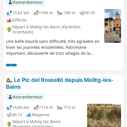
Visorandonneur
15,62 km
+744 m
-740 m
6h 35
Difficile
Départ à Molitg-les-Bains (Pyrénées-
Orientales)
Une belle boucle sans difficulté, très agréable en
hiver les journées ensoleillées. Patrimoine
important, découverte de trois villages de la
vallée de la Castellane. Panoramas remarquables
sur le Canigou, le Madres, les villages du
Conflent, la vallée de la Têt. L'application
Visorando peut s'avérer utile.
Le Pic del Rosselló depuis Molitg-les-
Bains
Visorandonneur
14,60 km
+714 m
-713 m
6h 15
Moyenne
Départ à Molitg-les-Bains
(Pyrénées-Orientales)