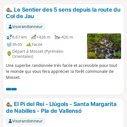
de neige des jours précédents. Une bonne
neige tombée en quantité suffisante pour
Le Sentier des 5 sens depuis la route du
éviter de monter et de partir du Col de Jau
Col de Jau
comme nous le faisions les autres hivers. En
dehors de la piste qui va de la route au
Visorandonneur
parking, toute la randonnée a pu se
dérouler en neige vierge permettant de voir
6,67 km
+426 m
-420 m
des traces d'animaux dans tous les sens. Un
3h 05
Facile
vrai bonheur !
Départ à Mosset (Pyrénées-
Orientales)
Une superbe randonnée très facile et accessible pour tout
le monde qui vous fera apprécier la forêt communale de
Mosset.
El Pi del Rei - Llúgols - Santa Margarita
de Nabilles - Pla de Vallensó
Visorandonneur