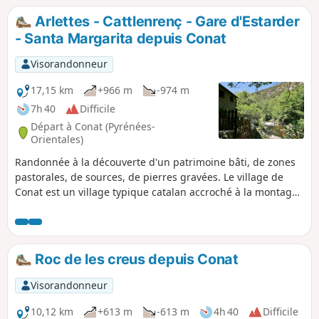
Arlettes - Cattlenrenç - Gare d'Estarder
- Santa Margarita depuis Conat
Visorandonneur
17,15 km
+966 m
-974 m
7h 40
Difficile
Départ à Conat (Pyrénées-
Orientales)
Randonnée à la découverte d'un patrimoine bâti, de zones
pastorales, de sources, de pierres gravées. Le village de
Conat est un village typique catalan accroché à la montagne
où la vie devait être rude et autarcique. La bonne route
d'accès au village est en elle même déjà un dépaysement et
une approche de la randonnée. Cette randonnée peut être
écourtée en cas de besoin ou par manque de temps. Voir
Roc de les creus depuis Conat
variante dans infos pratiques. Attention : il est signalé
(07/10/2024) => du point (2) au point (5) chemin très
Visorandonneur
encombré avec des épineux. Il semblerait que ce chemin ne
soit plus entretenu. Il existait un chemin alternatif depuis le
10,12 km
+613 m
-613 m
4h 40
Difficile