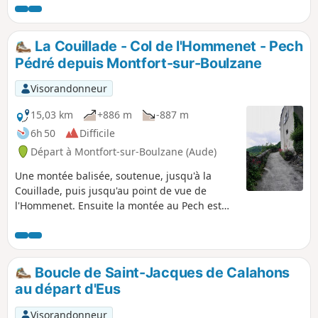
Voir aussi l’impressionnant siphon du Canal de Bohère et,
au pied du Canigou, l'ancien Site Minier du Salver de
Taurinya. Plusieurs point de vue sur la vallée et le massif du
La Couillade - Col de l'Hommenet - Pech
Canigou.
Pédré depuis Montfort-sur-Boulzane
Visorandonneur
15,03 km
+886 m
-887 m
6h 50
Difficile
Départ à Montfort-sur-Boulzane (Aude)
Une montée balisée, soutenue, jusqu'à la
Couillade, puis jusqu'au point de vue de
l'Hommenet. Ensuite la montée au Pech est
très raide. De vastes paysages encore
entretenus et pacagés. Retour découverte du
Bois de l'Orri, de grands pacages encore
utilisés. Après l'antenne, un charmant chemin
Boucle de Saint-Jacques de Calahons
enherbé ramène au village. Randonnée sur
au départ d'Eus
de bons chemins balisés, des chemins
forestiers et un bout de piste carrossable. =>
Visorandonneur