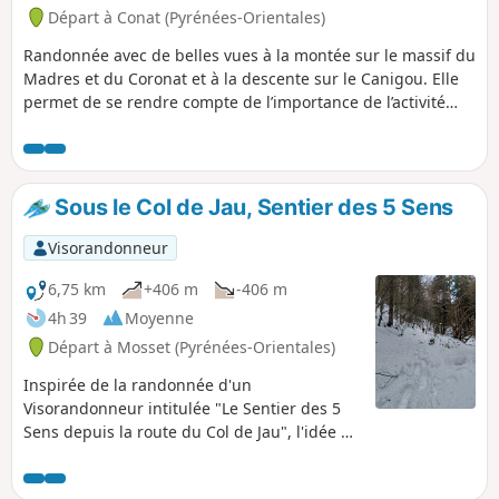
(2) en partant au Nord (trace sur OSM).
Départ à Conat (Pyrénées-Orientales)
Randonnée avec de belles vues à la montée sur le massif du
Madres et du Coronat et à la descente sur le Canigou. Elle
permet de se rendre compte de l’importance de l’activité
pastorale passée avec les nombreuses ruines tout au long
du chemin. La végétation est variée, au début c’est une forêt
de chêne vert, plus haut ce sont les cistes et genets.
Attention, cette randonnée n’est pas vraiment balisée et,
Sous le Col de Jau, Sentier des 5 Sens
bien que globalement sur des bons sentiers, elle nécessite
l’habitude du hors sentier. La trace est utile voire
Visorandonneur
nécessaire.
6,75 km
+406 m
-406 m
4h 39
Moyenne
Départ à Mosset (Pyrénées-Orientales)
Inspirée de la randonnée d'un
Visorandonneur intitulée "Le Sentier des 5
Sens depuis la route du Col de Jau", l'idée de
la reprendre à raquettes était possible grâce
à l'enneigement exceptionnel lié aux chutes