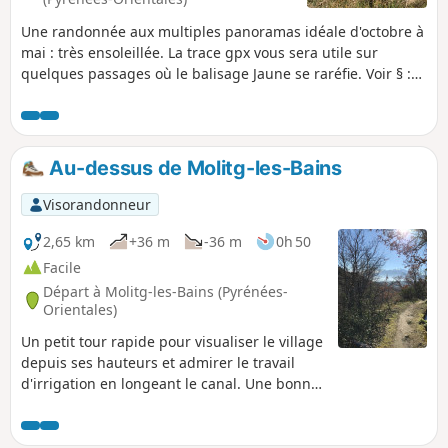
Une randonnée aux multiples panoramas idéale d'octobre à
mai : très ensoleillée. La trace gpx vous sera utile sur
quelques passages où le balisage Jaune se raréfie. Voir § :
Informations pratiques
Au-dessus de Molitg-les-Bains
Visorandonneur
2,65 km
+36 m
-36 m
0h 50
Facile
Départ à Molitg-les-Bains (Pyrénées-
Orientales)
Un petit tour rapide pour visualiser le village
depuis ses hauteurs et admirer le travail
d'irrigation en longeant le canal. Une bonne
partie de la balade est à l'ombre.