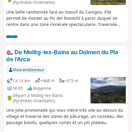
(Pyrénées-Orientales)
Une belle randonnée face au massif du Canigou. Elle
permet de monter au Pic del Rosselló à partir duquel on
rentre dans une zone minérale spectaculaire. Traversée
d'un plateau parsemé de monticules de rochers aux formes
arrondies semblant avoir été déposés par des mains de
géants. Un paysage grandiose servant de pâturage face au
massif allongé des Pyrénées au Sud.
De Molitg-les-Bains au Dolmen du Pla
de l'Arca
Visorandonneur
13,14 km
+468 m
-473 m
5h 05
Moyenne
Départ à Molitg-les-Bains
(Pyrénées-Orientales)
Une jolie promenade qui vous mène très vite au-dessus du
village et traverse des zones de pâturage, un ruisseau, des
passage boisés, quelques ruines et un joli plateau.