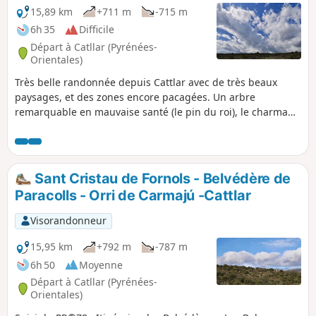
15,89 km
+711 m
-715 m
6h 35
Difficile
Départ à Catllar (Pyrénées-
Orientales)
Très belle randonnée depuis Cattlar avec de très beaux
paysages, et des zones encore pacagées. Un arbre
remarquable en mauvaise santé (le pin du roi), le charmant
hameau de Llúgols (parfaitement entretenu et habité), une
chapelle en mauvais état laissée ouverte et servant de
bergerie et enfin un grand plateau où devaient pacager
d'immenses troupeaux d'animaux. Chemins : balisés, non
Sant Cristau de Fornols - Belvédère de
balisés, escarpés, pistes : DFCI, caillouteuse, enherbées.
Paracolls - Orri de Carmajú -Cattlar
Bref différents types de cheminements dans un
environnement préservé, et encore habité ou occupé. À
Visorandonneur
éviter lors de fortes chaleurs. Classée difficile, entre autre, à
cause des nombreux changements de direction et du
15,95 km
+792 m
-787 m
balisage épars et/ou incohérent.
6h 50
Moyenne
Départ à Catllar (Pyrénées-
Orientales)