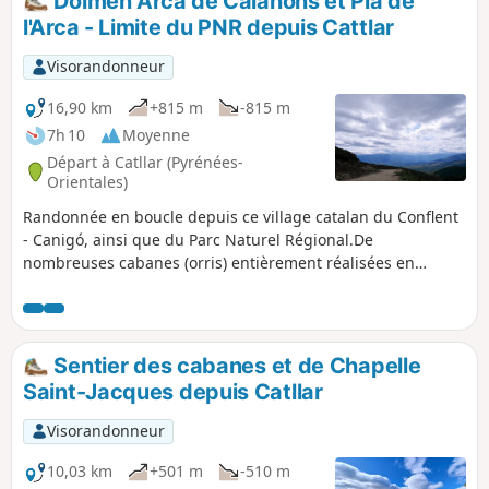
Dolmen Arca de Calàhons et Pla de
l'Arca - Limite du PNR depuis Cattlar
Visorandonneur
16,90 km
+815 m
-815 m
7h 10
Moyenne
Départ à Catllar (Pyrénées-
Orientales)
Randonnée en boucle depuis ce village catalan du Conflent
- Canigó, ainsi que du Parc Naturel Régional.De
nombreuses cabanes (orris) entièrement réalisées en
pierres, laissent supposer que cette montagne était très
utilisée pour l'élevage et quelques cultures céréalières.La
montée au Coll de Tribes rejoint le GRP® Tour des
Fenouillèdes et permet d'avoir un paysage à 360°.Cette
Sentier des cabanes et de Chapelle
randonnée nécessite un bon sens de l’orientation.
Saint-Jacques depuis Catllar
L’utilisation de la trace gpx est nécessaire.
Visorandonneur
10,03 km
+501 m
-510 m