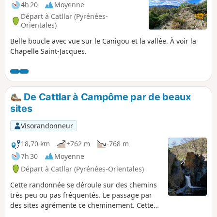
4h 20
Moyenne
Départ à Catllar (Pyrénées-
Orientales)
Belle boucle avec vue sur le Canigou et la vallée. À voir la
Chapelle Saint-Jacques.
De Cattlar à Campôme par de beaux
sites
Visorandonneur
18,70 km
+762 m
-768 m
7h 30
Moyenne
Départ à Catllar (Pyrénées-Orientales)
Cette randonnée se déroule sur des chemins
très peu ou pas fréquentés. Le passage par
des sites agrémente ce cheminement. Cette
longue randonnée ² sera à éviter en période