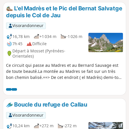
randonnée qui permet d'accéder au sommet
L'el Madrès et le Pic del Bernat Salvatge
du Pic Dourmidou avec un enneigement
depuis le Col de Jau
important, juste après une chute de neige
fraiche de 5 à 10 centimètres dans la nuit
Visorandonneur
qui s'ajoute à une grosse épaisseur tombée
les jours précédents. Belle vue à 360° depuis
16,78 km
+1 034 m
-1 026 m
le sommet avant l'arrivée du brouillard.
7h 45
Difficile
Départ à Mosset (Pyrénées-
Orientales)
Ce circuit qui passe au Madres et au Bernard Sauvage est
de toute beauté.La montée au Madres se fait sur un très
bon chemin balisé.==> De cet endroit ( el Madrès) demi-tour
pour celles et ceux qui ne sont pas à l'aise hors balisage.La
montée au Bernard Sauvage se fait à vue sans problème.La
suite du cheminement du retour se fait sur un bon chemin
de crête jusqu'à la Glèbe (14). *Ensuite jusqu'au (15) la trace
Boucle du refuge de Callau
gpx sur l'appli est nécessaire. *
Visorandonneur
10,24 km
+272 m
-272 m