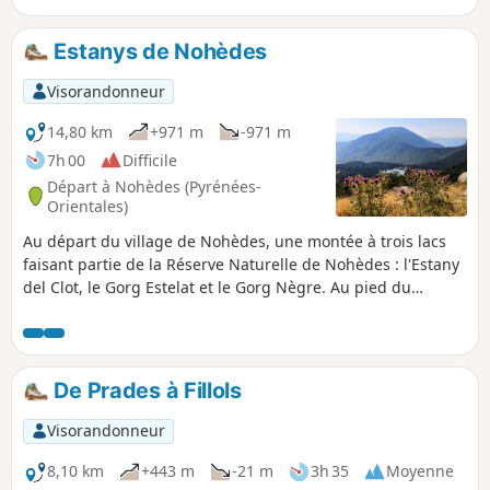
Estanys de Nohèdes
Visorandonneur
14,80 km
+971 m
-971 m
7h 00
Difficile
Départ à Nohèdes (Pyrénées-
Orientales)
Au départ du village de Nohèdes, une montée à trois lacs
faisant partie de la Réserve Naturelle de Nohèdes : l'Estany
del Clot, le Gorg Estelat et le Gorg Nègre. Au pied du
prestigieux Pic de Madrès, cette randonnée évolue dans un
magnifique environnement de torrents, de lacs, de prairies
et de pins où l'activité pastorale est bien présente, comme
les "patous" présents et très actifs savent bien le rappeler
De Prades à Fillols
aux randonneurs.
Visorandonneur
8,10 km
+443 m
-21 m
3h 35
Moyenne