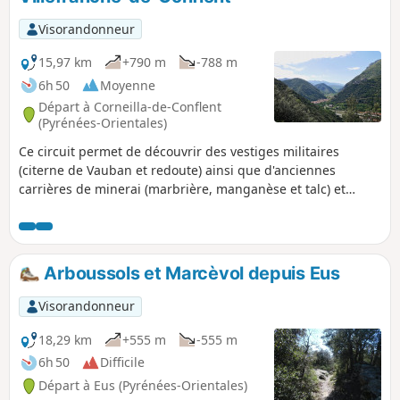
Visorandonneur
15,97 km
+790 m
-788 m
6h 50
Moyenne
Départ à Corneilla-de-Conflent
(Pyrénées-Orientales)
Ce circuit permet de découvrir des vestiges militaires
(citerne de Vauban et redoute) ainsi que d'anciennes
carrières de minerai (marbrière, manganèse et talc) et
surtout de superbes panoramas sur les vallées de la Têt et
du Cady. On surplombe aussi Villefranche-de-Conflent et le
Fort Libéria. Randonnée sans grande difficulté mais ne pas
sous estimer la longueur.
Arboussols et Marcèvol depuis Eus
Visorandonneur
18,29 km
+555 m
-555 m
6h 50
Difficile
Départ à Eus (Pyrénées-Orientales)