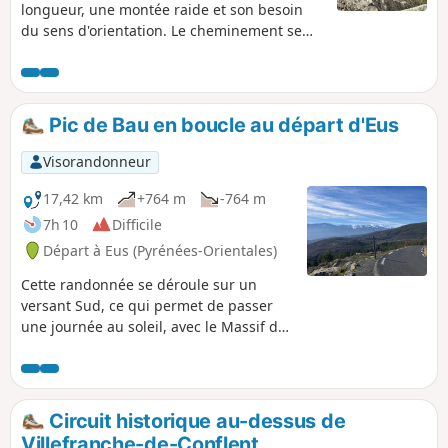
longueur, une montée raide et son besoin
du sens d'orientation. Le cheminement se
fait en revanche sur de beaux chemins et
pistes qui sont quasiment toujours à
découvert. C'est une découverte d'un
paysage qui est encore occupé par l'homme,
Pic de Bau en boucle au départ d'Eus
des chèvres et moutons. Un captage en
montagne amène l'eau au magnifique
Visorandonneur
village Catalan d'Eus.
17,42 km
+764 m
-764 m
7h 10
Difficile
Départ à Eus (Pyrénées-Orientales)
Cette randonnée se déroule sur un
versant Sud, ce qui permet de passer
une journée au soleil, avec le Massif du
Canigou en point de mire.
Circuit historique au-dessus de
Villefranche-de-Conflent