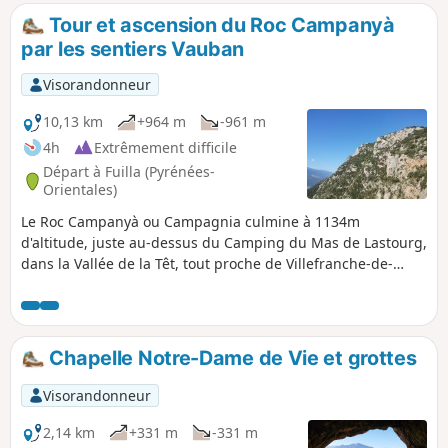
la Rotja. Vue à 180° avec en ligne de mire au
Tour et ascension du Roc Campanyà
Sud le Canigou et ses 2784 m.
par les sentiers Vauban
Visorandonneur
10,13 km
+964 m
-961 m
4h
Extrêmement difficile
Départ à Fuilla (Pyrénées-
Orientales)
Le Roc Campanyà ou Campagnia culmine à 1134m
d'altitude, juste au-dessus du Camping du Mas de Lastourg,
dans la Vallée de la Têt, tout proche de Villefranche-de-
Conflent. Sa silhouette pointue et agressive et le chaos du
massif Sant-Pere sur lequel il est perché, laissent penser
qu'il est inaccessible sans matériel d'escalade... Il n'est est
rien. Avec un bon rythme et un bon sens de l'orientation le
Chapelle Notre-Dame de Vie et grottes
randonneur accédera à son sommet en à peine 3
heures.Bien lire les commentaires avant de s'engager sur
Visorandonneur
ce circuit. Ne pas hésiter à faire demi-tour . Il existe un
échappatoire au circuit entre (10) et (5) : retour par le Vallon
2,14 km
+331 m
-331 m