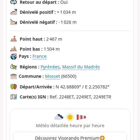
Retour au départ :
Oui
Dénivelé positif :
+ 1 034 m
Dénivelé négatif :
- 1 026 m
Point haut :
2 467 m
Point bas :
1 504 m
Pays :
France
Régions :
Pyrénées
,
Massif du Madrès
Commune :
Mosset
(66500)
Départ/Arrivée :
N 42.68809° / E 2.250782°
Carte(s) IGN :
Ref. 2248ET, 2249ET, 2249ETR
Météo détaillée heure par heure
Découvrez Visorando Premium