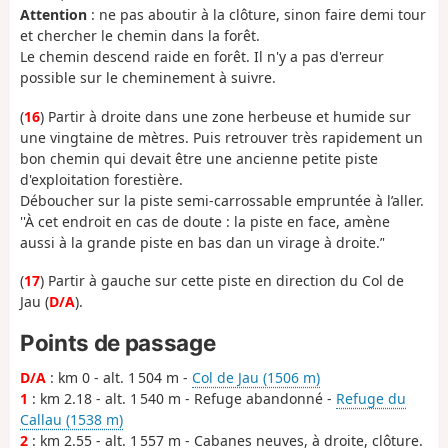
Attention
: ne pas aboutir à la clôture, sinon faire demi tour
et chercher le chemin dans la forêt.
Le chemin descend raide en forêt. Il n'y a pas d'erreur
possible sur le cheminement à suivre.
(
16
) Partir à droite dans une zone herbeuse et humide sur
une vingtaine de mètres. Puis retrouver très rapidement un
bon chemin qui devait être une ancienne petite piste
d'exploitation forestière.
Déboucher sur la piste semi-carrossable empruntée à l’aller.
''À cet endroit en cas de doute : la piste en face, amène
aussi à la grande piste en bas dan un virage à droite.’'
(
17
) Partir à gauche sur cette piste en direction du Col de
Jau (
D/A
).
Points de passage
D/A
: km 0 - alt. 1 504 m -
Col de Jau (1506 m)
1
: km 2.18 - alt. 1 540 m - Refuge abandonné -
Refuge du
Callau (1538 m)
2
: km 2.55 - alt. 1 557 m - Cabanes neuves, à droite, clôture.