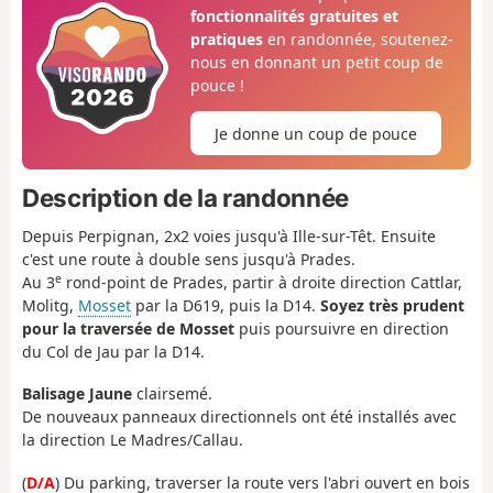
fonctionnalités gratuites et
pratiques
en randonnée, soutenez-
nous en donnant un petit coup de
pouce !
Je donne un coup de pouce
Description de la randonnée
Depuis Perpignan, 2x2 voies jusqu'à Ille-sur-Têt. Ensuite
c'est une route à double sens jusqu'à Prades.
e
Au 3
rond-point de Prades, partir à droite direction Cattlar,
Molitg,
Mosset
par la D619, puis la D14.
Soyez très prudent
pour la traversée de Mosset
puis poursuivre en direction
du Col de Jau par la D14.
Balisage Jaune
clairsemé.
De nouveaux panneaux directionnels ont été installés avec
la direction Le Madres/Callau.
(
D/A
) Du parking, traverser la route vers l'abri ouvert en bois