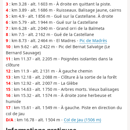
3
: km 3.28 - alt. 1 603 m - À droite en quittant la piste.
4
: km 3.89 - alt. 1 686 m - Ruisseaux. Balisage Jaune, cairns
5
: km 4.9 - alt. 1 856 m - Gué sur la Castellane. À droite
6
: km 5.79 - alt. 1 944 m - Gué sur la Castellane
7
: km 6.28 - alt. 2 040 m - Grand orri de la Balmeta
8
: km 7.5 - alt. 2 162 m - Gué de la Castellane
9
: km 8.73 - alt. 2 464 m - El Madres -
Pic de Madrès
10
: km 9.62 - alt. 2 422 m - Pic del Bernat Salvatge (Le
Bernard Sauvage)
11
: km 11.37 - alt. 2 205 m - Poignées isolantes dans la
clôture
12
: km 11.9 - alt. 2 131 m - À gauche chemin
13
: km 12.18 - alt. 2 088 m - Clôture à la sortie de la forêt
14
: km 12.92 - alt. 2 007 m - La Glèbe
15
: km 14.63 - alt. 1 750 m - Arbres morts. Vieux balisages
16
: km 15.32 - alt. 1 574 m - À droite zone herbeuse et
humide
17
: km 15.61 - alt. 1 549 m - À gauche. Piste en direction du
col de Jau
D/A
: km 16.78 - alt. 1 504 m -
Col de Jau (1506 m)