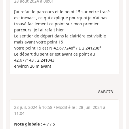
28 août 2024 à 08:01
J'ai refait le parcours et le point 15 sur votre tracé
est inexact , ce qui explique pourquoi je n'ai pas
trouvé facilement ce point sur mon premier
parcours. Je l'ai refait hier.
Le sentier de départ dans la clairière est visible
mais avant votre point 15
Votre point 15 est N 42.677248° / E 2.241238°
Le départ du sentier est avant ce point au
42.677143 , 2.241043
environ 20 m avant
8ABC731
28 juil. 2024 à 10:58
• Modifié le :
28 juil. 2024 à
11:04
Note globale
:
4.7
/
5