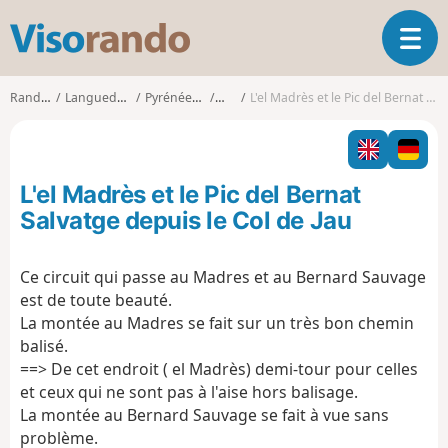
V
O
i
u
s
v
o
Randonnées
Languedoc-Roussillon
Pyrénées-Orientales
Mosset
L'el Madrès et le Pic del Bernat Salvatge depuis le Col de Jau
r
r
i
a
r
n
l
d
L'el Madrès et le Pic del Bernat
a
o
n
Salvatge depuis le Col de Jau
a
v
Ce circuit qui passe au Madres et au Bernard Sauvage
i
est de toute beauté.
g
a
La montée au Madres se fait sur un très bon chemin
t
balisé.
i
==> De cet endroit ( el Madrès) demi-tour pour celles
o
et ceux qui ne sont pas à l'aise hors balisage.
n
La montée au Bernard Sauvage se fait à vue sans
problème.