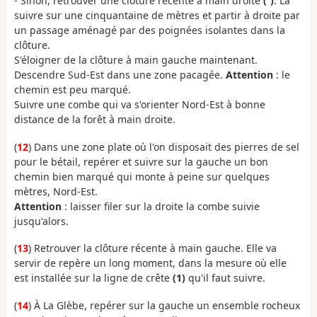
- Sinon, retrouver une clôture récente à main droite
(¹)
. La
suivre sur une cinquantaine de mètres et partir à droite par
un passage aménagé par des poignées isolantes dans la
clôture.
S'éloigner de la clôture à main gauche maintenant.
Descendre Sud-Est dans une zone pacagée.
Attention
: le
chemin est peu marqué.
Suivre une combe qui va s'orienter Nord-Est à bonne
distance de la forêt à main droite.
(
12
) Dans une zone plate où l'on disposait des pierres de sel
pour le bétail, repérer et suivre sur la gauche un bon
chemin bien marqué qui monte à peine sur quelques
mètres, Nord-Est.
Attention
: laisser filer sur la droite la combe suivie
jusqu'alors.
(
13
) Retrouver la clôture récente à main gauche. Elle va
servir de repère un long moment, dans la mesure où elle
est installée sur la ligne de crête
(1)
qu'il faut suivre.
(
14
) À La Glèbe, repérer sur la gauche un ensemble rocheux