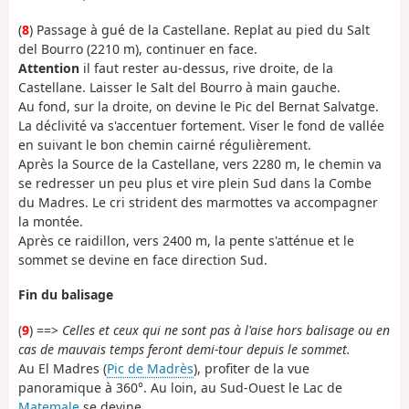
(
8
) Passage à gué de la Castellane. Replat au pied du Salt
del Bourro (2210 m), continuer en face.
Attention
il faut rester au-dessus, rive droite, de la
Castellane. Laisser le Salt del Bourro à main gauche.
Au fond, sur la droite, on devine le Pic del Bernat Salvatge.
La déclivité va s'accentuer fortement. Viser le fond de vallée
en suivant le bon chemin cairné régulièrement.
Après la Source de la Castellane, vers 2280 m, le chemin va
se redresser un peu plus et vire plein Sud dans la Combe
du Madres. Le cri strident des marmottes va accompagner
la montée.
Après ce raidillon, vers 2400 m, la pente s'atténue et le
sommet se devine en face direction Sud.
Fin du balisage
(
9
) ==>
Celles et ceux qui ne sont pas à l'aise hors balisage ou en
cas de mauvais temps feront demi-tour depuis le sommet.
Au El Madres (
Pic de Madrès
), profiter de la vue
panoramique à 360°. Au loin, au Sud-Ouest le Lac de
Matemale
se devine.