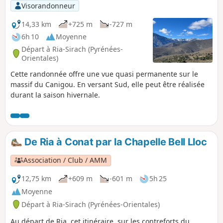
elles offrent de très belles vues. À la montée, passage
Visorandonneur
recommandé à la Chapelle de Notre-Dame-de-Vie (aller-
retour). Ne pas sous-estimer cette randonnée assez
14,33 km
+725 m
-727 m
sportive. La trace gpx peut s'avérer utile, surtout entre (4),
6h 10
Moyenne
(5) et (6).
Départ à Ria-Sirach (Pyrénées-
Orientales)
Cette randonnée offre une vue quasi permanente sur le
massif du Canigou. En versant Sud, elle peut être réalisée
durant la saison hivernale.
De Ria à Conat par la Chapelle Bell Lloc
Association / Club / AMM
12,75 km
+609 m
-601 m
5h 25
Moyenne
Départ à Ria-Sirach (Pyrénées-Orientales)
Au départ de Ria, cet itinéraire, sur les contreforts du