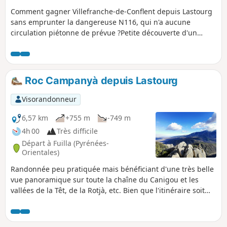
Comment gagner Villefranche-de-Conflent depuis Lastourg
sans emprunter la dangereuse N116, qui n'a aucune
circulation piétonne de prévue ?Petite découverte d'un
circuit alternatif le long de la Têt !Attention, cette
randonnée qui emprunte un itinéraire partiellement sur le
terrain d'ERDF (non clôturé), se fait à vos risques et périls !
Roc Campanyà depuis Lastourg
Visorandonneur
6,57 km
+755 m
-749 m
4h 00
Très difficile
Départ à Fuilla (Pyrénées-
Orientales)
Randonnée peu pratiquée mais bénéficiant d'une très belle
vue panoramique sur toute la chaîne du Canigou et les
vallées de la Têt, de la Rotjà, etc. Bien que l'itinéraire soit
cairné et débroussaillé en ce début 2024, le GPS est
indispensable car le sentier n'est pas toujours évident. Par
ailleurs, quelques passages en pierrier sont assez pénibles.