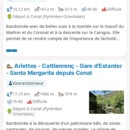
10,12 km
+613 m
-613 m
4h 40
Difficile
Départ à Conat (Pyrénées-Orientales)
Randonnée avec de belles vues à la montée sur le massif du
Madres et du Coronat et à la descente sur le Canigou. Elle
permet de se rendre compte de l’importance de l’activité
pastorale passée avec les nombreuses ruines tout au long
du chemin. La végétation est variée, au début c’est une forêt
de chêne vert, plus haut ce sont les cistes et genets.
Attention, cette randonnée n’est pas vraiment balisée et,
Arlettes - Cattlenrenç - Gare d'Estarder
bien que globalement sur des bons sentiers, elle nécessite
- Santa Margarita depuis Conat
l’habitude du hors sentier. La trace est utile voire
nécessaire.
Visorandonneur
17,15 km
+966 m
-974 m
7h 40
Difficile
Départ à Conat (Pyrénées-
Orientales)
Randonnée à la découverte d'un patrimoine bâti, de zones
pastorales, de sources, de pierres gravées. Le village de