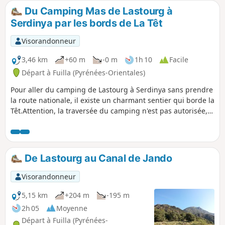
Du Camping Mas de Lastourg à
Serdinya par les bords de La Têt
Visorandonneur
3,46 km
+60 m
-0 m
1h 10
Facile
Départ à Fuilla (Pyrénées-Orientales)
Pour aller du camping de Lastourg à Serdinya sans prendre
la route nationale, il existe un charmant sentier qui borde la
Têt.Attention, la traversée du camping n'est pas autorisée,
propriété privée !
De Lastourg au Canal de Jando
Visorandonneur
5,15 km
+204 m
-195 m
2h 05
Moyenne
Départ à Fuilla (Pyrénées-