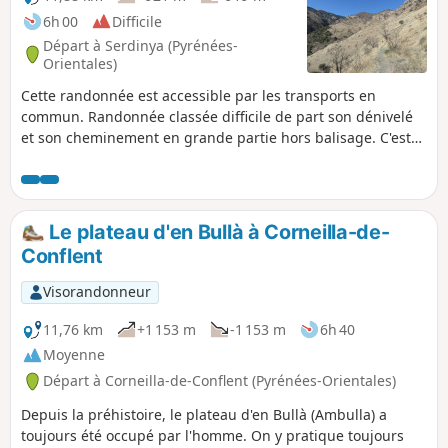
6h 00
Difficile
Départ à Serdinya (Pyrénées-
Orientales)
Cette randonnée est accessible par les transports en
commun. Randonnée classée difficile de part son dénivelé
et son cheminement en grande partie hors balisage. C'est
un parcours en boucle à la découverte d'une vie pastorale,
de trois vieux hameaux dont deux encore en parfait état, un
refuge, une église de montagne.
Le plateau d'en Bullà à Corneilla-de-
Conflent
Visorandonneur
11,76 km
+1 153 m
-1 153 m
6h 40
Moyenne
Départ à Corneilla-de-Conflent (Pyrénées-Orientales)
Depuis la préhistoire, le plateau d'en Bullà (Ambulla) a
toujours été occupé par l'homme. On y pratique toujours