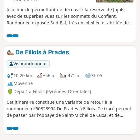
Jolie boucle permettant de découvrir la réserve de Jujols,
avec de superbes vues sur les sommets du Conflent.
Randonnée exposée Sud-Est, très ensoleillée et abritée de
la tramontane, qui traverse des zones pastorales. Des
raccourcis de cette boucle sont possibles (voir description
dans les infos pratiques).
De Fillols à Prades
Visorandonneur
10,20 km
+56 m
-471 m
3h 05
Moyenne
Départ à Fillols (Pyrénées-Orientales)
Cet itinéraire constitue une variante de retour à la
randonnée n°50823994 De Prades à Fillols. Ce tracé permet
de passer par l'Abbaye de Saint-Michel de Cuxa, et de
longer une portion du Canal de Bohere (Rec de Boera sur
carte). Il s'agit d'un parcours essentiellement en descente.