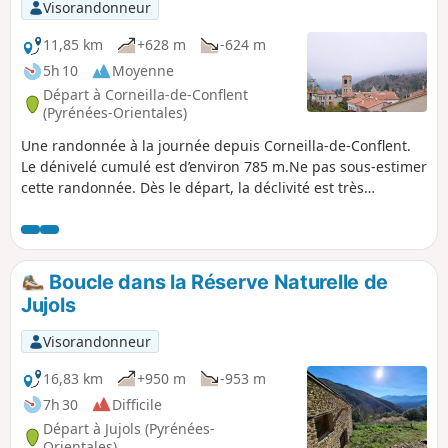
Visorandonneur
11,85 km
+628 m
-624 m
5h 10
Moyenne
Départ à Corneilla-de-Conflent
(Pyrénées-Orientales)
Une randonnée à la journée depuis Corneilla-de-Conflent.
Le dénivelé cumulé est d’environ 785 m.Ne pas sous-estimer
cette randonnée. Dès le départ, la déclivité est très
importante.Du Coll de Juell (6) à la bifurcation (7) le chemin
en balcon permet d’apprécier le paysage du massif du
Canigó. Le cheminement d’accès à la Ribera de Fillols et
jusqu’à la piste est très beau.Le chemin verdoyant du Coll
Boucle dans la Réserve Naturelle de
de Milleres à Fillols puis la descente jusqu’à Corneilla sont
Jujols
très agréables.La trace gpx peut être nécessaire par
endroit.
Visorandonneur
16,83 km
+950 m
-953 m
7h 30
Difficile
Départ à Jujols (Pyrénées-
Orientales)