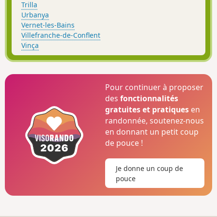
Trilla
Urbanya
Vernet-les-Bains
Villefranche-de-Conflent
Vinça
Pour continuer à proposer
des
fonctionnalités
gratuites et pratiques
en
randonnée, soutenez-nous
en donnant un petit coup
de pouce !
Je donne un coup de
pouce