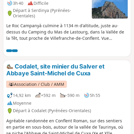
3h 40
Difficile
Départ à Serdinya (Pyrénées-
Orientales)
Le Roc Campanyà culmine à 1134 m d'altitude, juste au-
dessus du Camping du Mas de Lastourg, dans la Vallée de
la Têt, tout proche de Villefranche-de-Conflent. Vue
époustouflante sur la vallée de la Têt, celle de Rotja, celle de
Fillols et sur le massif du géant catalan, le Canigou. Avec
ses 834 m de dénivelé à pic, il paraît inaccessible... pourtant
il l'est !
Codalet, site minier du Salver et
Abbaye Saint-Michel de Cuxa
Association / Club / AMM
14,92 km
+592 m
-590 m
5h 55
Moyenne
Départ à Codalet (Pyrénées-Orientales)
Agréable randonnée en Conflent Roman, sur des sentiers
en partie en sous-bois, autour de la vallée de Taurinya, où
se niche l'Abbaye de Saint-Michel de Cuxa (Xe et XIIe