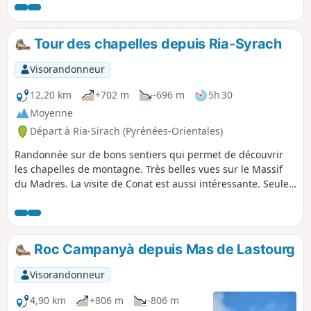
véhicules ou utiliser le bus à 1€. Autres solutions : voir
Informations pratiques.
Tour des chapelles depuis Ria-Syrach
Visorandonneur
12,20 km
+702 m
-696 m
5h 30
Moyenne
Départ à Ria-Sirach (Pyrénées-Orientales)
Randonnée sur de bons sentiers qui permet de découvrir
les chapelles de montagne. Très belles vues sur le Massif
du Madres. La visite de Conat est aussi intéressante. Seule
difficulté au-dessus de la Chapelle Saint-Christophe :
sentier non balisé et peu visible parfois. Il est nécessaire de
savoir utiliser carte et boussole et/ou savoir suivre la trace
GPS. Il est toutefois possible d'éviter cette partie et de
Roc Campanyà depuis Mas de Lastourg
raccourcir par la même occasion la randonnée en
rejoignant les points (3) à (9).
Visorandonneur
4,90 km
+806 m
-806 m