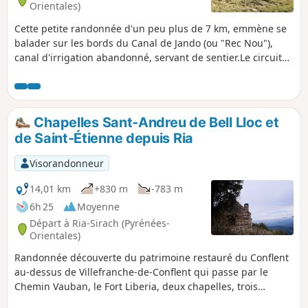
Orientales)
Cette petite randonnée d'un peu plus de 7 km, emmène se
balader sur les bords du Canal de Jando (ou "Rec Nou"),
canal d'irrigation abandonné, servant de sentier.Le circuit
non balisé se situe sur le côté sud de la vallée de la Têt et
permet une randonnée ensoleillée de 2h30 en marchant,
1h30 en courant sur les portions adaptées, à proximité du
camping, permettant aux randonneurs, une alternative aux
Chapelles Sant-Andreu de Bell Lloc et
randonnées lointaines, obligeant à prendre son véhicule.
de Saint-Étienne depuis Ria
Visorandonneur
14,01 km
+830 m
-783 m
6h 25
Moyenne
Départ à Ria-Sirach (Pyrénées-
Orientales)
Randonnée découverte du patrimoine restauré du Conflent
au-dessus de Villefranche-de-Conflent qui passe par le
Chemin Vauban, le Fort Liberia, deux chapelles, trois
villages catalans et de beaux chemins. Il faudra deux