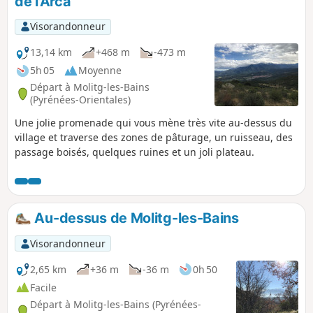
de l'Arca
Visorandonneur
13,14 km
+468 m
-473 m
5h 05
Moyenne
Départ à Molitg-les-Bains
(Pyrénées-Orientales)
Une jolie promenade qui vous mène très vite au-dessus du
village et traverse des zones de pâturage, un ruisseau, des
passage boisés, quelques ruines et un joli plateau.
Au-dessus de Molitg-les-Bains
Visorandonneur
2,65 km
+36 m
-36 m
0h 50
Facile
Départ à Molitg-les-Bains (Pyrénées-