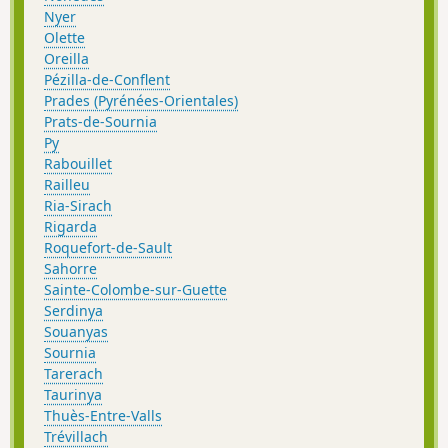
Nyer
Olette
Oreilla
Pézilla-de-Conflent
Prades (Pyrénées-Orientales)
Prats-de-Sournia
Py
Rabouillet
Railleu
Ria-Sirach
Rigarda
Roquefort-de-Sault
Sahorre
Sainte-Colombe-sur-Guette
Serdinya
Souanyas
Sournia
Tarerach
Taurinya
Thuès-Entre-Valls
Trévillach