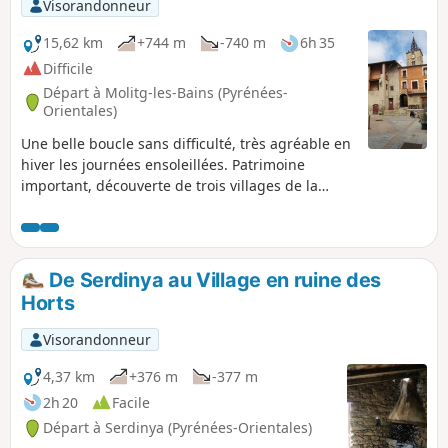
Visorandonneur
15,62 km
+744 m
-740 m
6h 35
Difficile
Départ à Molitg-les-Bains (Pyrénées-
Orientales)
Une belle boucle sans difficulté, très agréable en
hiver les journées ensoleillées. Patrimoine
important, découverte de trois villages de la
vallée de la Castellane. Panoramas remarquables
sur le Canigou, le Madres, les villages du
Conflent, la vallée de la Têt. L'application
Visorando peut s'avérer utile.
De Serdinya au Village en ruine des
Horts
Visorandonneur
4,37 km
+376 m
-377 m
2h 20
Facile
Départ à Serdinya (Pyrénées-Orientales)