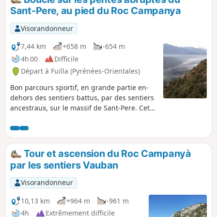
Sant-Pere, au pied du Roc Campanya
Visorandonneur
7,44 km
+658 m
-654 m
4h 00
Difficile
Départ à Fuilla (Pyrénées-Orientales)
Bon parcours sportif, en grande partie en-
dehors des sentiers battus, par des sentiers
ancestraux, sur le massif de Sant-Pere. Cette
randonnée permet de découvrir, au pied du
Roc Campanya/Campagna, un point de vue
incroyable sur la vallée de la Têt et celle de
la Rotja. Vue à 180° avec en ligne de mire au
Tour et ascension du Roc Campanyà
Sud le Canigou et ses 2784 m.
par les sentiers Vauban
Visorandonneur
10,13 km
+964 m
-961 m
4h
Extrêmement difficile