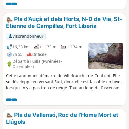
d'un autel formant une autre chapelle, celle-ci naturelle et
encore plus grande que la précédente !Sur le chemin de
l'ascension, on trouve une plus petite grotte. Les deux
Pla d'Auçà et dels Horts, N-D de Vie, St-
grottes sont absolument sans danger. Munis d'une lampe
Étienne de Campilles, Fort Liberia
de poche, vous pourrez mieux les découvrir...De là-haut vue
époustouflante sur la Vallée de la Têt, les vallées
Visorandonneur
environnantes et le Canigou.
16,33 km
+1 133 m
-1 134 m
7h 55
Difficile
Départ à Fuilla (Pyrénées-
Orientales)
Cette randonnée démarre de Villefranche-de-Conflent. Elle
se développe en versant Sud, donc elle est faisable en hiver,
lorsqu'il n'y a pas trop de neige. Tout au long de l'ascension,
elle offre de belles vues sur le Massif du Canigou, le Col de
Mantet et la chaine des Pyrénées, jusqu'au haut Vallespir.
Dans la dernière partie, la descente surplombe la gare du
petit train jaune et le cheminement de cette voie ferrée
Pla de Vallensó, Roc de l'Home Mort et
emblématique qui relie Villefranche à La Tour-de-Carol. Les
Llúgols
deux premières heures de montée sont exigeantes, mais