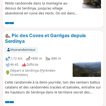
Petite randonnée dans la montagne au-
dessus de Serdinya, jusqu'au village
abandonné en ruine des Horts. On est dans
un paysage bien typique des Pyrénées
catalanes : montagne, et pourtant
constructions et végétation
méditerranéennes.
Pic des Coves et Garrigas depuis
Serdinya
Visorandonneur
7,72 km
+890 m
-886 m
4h 45
Difficile
Départ à Serdinya (Pyrénées-
Orientales)
Cette randonnée à la demi-journée, loin des sentiers battus
catalans et des randonnées tracées et balisées, entraîne sur
les hauteurs de Serdinya dans le territoire secret des
sangliers et des isards. Passage par le village abandonné
des Horts. Paysages grandioses, vues superbes, tranquillité