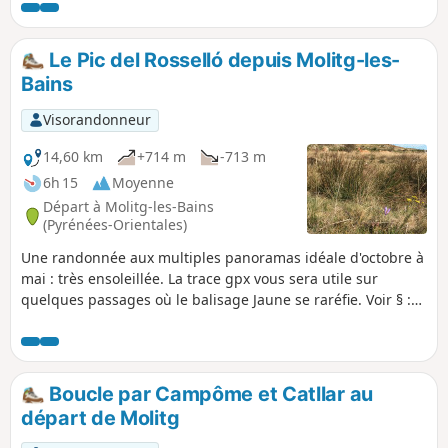
Madrès.
Le Pic del Rosselló depuis Molitg-les-
Bains
Visorandonneur
14,60 km
+714 m
-713 m
6h 15
Moyenne
Départ à Molitg-les-Bains
(Pyrénées-Orientales)
Une randonnée aux multiples panoramas idéale d'octobre à
mai : très ensoleillée. La trace gpx vous sera utile sur
quelques passages où le balisage Jaune se raréfie. Voir § :
Informations pratiques
Boucle par Campôme et Catllar au
départ de Molitg