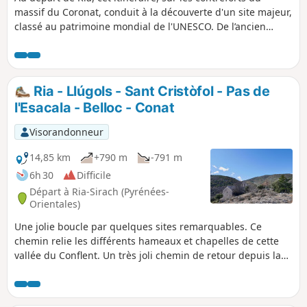
massif du Coronat, conduit à la découverte d'un site majeur,
classé au patrimoine mondial de l'UNESCO. De l’ancien
village abandonné de Bell Lloc ou Beau Site, il ne reste que
quelques fondations de maisons et la chapelle romane du
XIIe siècle, Sant-Andreu-de-Bell-Lloc très bien conservée, de
merveilleux point de vue sur le massif du Canigou et les
Ria - Llúgols - Sant Cristòfol - Pas de
vallées environnantes. La réserve naturelle de Conat est
l'Esacala - Belloc - Conat
réglementée, interdiction de cueillir, ramasser, dégrader et
respecter le site. Circuit sans difficulté.
Visorandonneur
14,85 km
+790 m
-791 m
6h 30
Difficile
Départ à Ria-Sirach (Pyrénées-
Orientales)
Une jolie boucle par quelques sites remarquables. Ce
chemin relie les différents hameaux et chapelles de cette
vallée du Conflent. Un très joli chemin de retour depuis la
Chapelle Sant Andreu de Bell Lloc. Toute la journée le
Canigó en vue, les pacages, de beaux sous-bois. Un sens de
l'orientation et de lecture de carte sont nécessaires. La trace