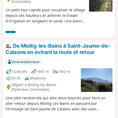
Orientales)
Un petit tour rapide pour visualiser le village
depuis ses hauteurs et admirer le travail
d'irrigation en longeant le canal. Une bonne
partie de la balade est à l'ombre.
De Molitg-les-Bains à Saint-Jaume-de-
Calaons en évitant la route et retour
Visorandonneur
13,66 km
+587 m
-592 m
5h 35
Moyenne
Départ à Molitg-les-Bains
(Pyrénées-Orientales)
Une jolie randonnée qui allie deux boucles pour faire un
aller-retour depuis Molitg-Les-Bains en passant par
l'Ermitage de Sant-Jaume de Calaons avec des vues
superbes sur la mer, la plaine, le Pic du Canigou , le Pic du