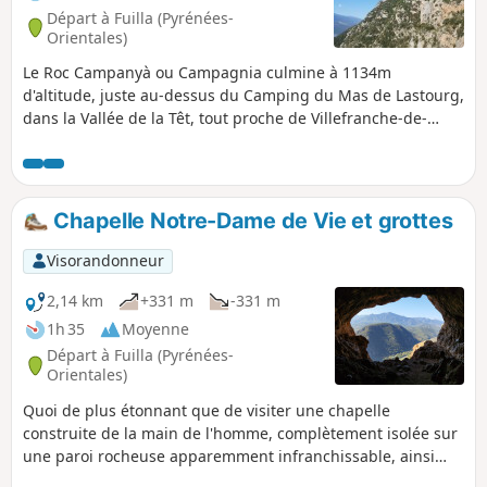
Départ à Fuilla (Pyrénées-
Orientales)
Le Roc Campanyà ou Campagnia culmine à 1134m
d'altitude, juste au-dessus du Camping du Mas de Lastourg,
dans la Vallée de la Têt, tout proche de Villefranche-de-
Conflent. Sa silhouette pointue et agressive et le chaos du
massif Sant-Pere sur lequel il est perché, laissent penser
qu'il est inaccessible sans matériel d'escalade... Il n'est est
rien. Avec un bon rythme et un bon sens de l'orientation le
Chapelle Notre-Dame de Vie et grottes
randonneur accédera à son sommet en à peine 3
heures.Bien lire les commentaires avant de s'engager sur
Visorandonneur
ce circuit. Ne pas hésiter à faire demi-tour . Il existe un
échappatoire au circuit entre (10) et (5) : retour par le Vallon
2,14 km
+331 m
-331 m
des Horts, rando décrite ici sur visorando, le point (10) du
1h 35
Moyenne
présent circuit correspond au point (4) sur l'autre.
Départ à Fuilla (Pyrénées-
Orientales)
Quoi de plus étonnant que de visiter une chapelle
construite de la main de l'homme, complètement isolée sur
une paroi rocheuse apparemment infranchissable, ainsi
qu'une immense grotte la surplombant, également équipée