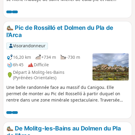
siècles) une des plus grande église pré-romane d’Europe.
Voir aussi l’impressionnant siphon du Canal de Bohère et,
au pied du Canigou, l'ancien Site Minier du Salver de
Taurinya. Plusieurs point de vue sur la vallée et le massif du
Pic de Rossilló et Dolmen du Pla de
Canigou.
l'Arca
Visorandonneur
16,20 km
+734 m
-730 m
6h 45
Difficile
Départ à Molitg-les-Bains
(Pyrénées-Orientales)
Une belle randonnée face au massif du Canigou. Elle
permet de monter au Pic del Rosselló à partir duquel on
rentre dans une zone minérale spectaculaire. Traversée
d'un plateau parsemé de monticules de rochers aux formes
arrondies semblant avoir été déposés par des mains de
géants. Un paysage grandiose servant de pâturage face au
massif allongé des Pyrénées au Sud.
De Molitg-les-Bains au Dolmen du Pla