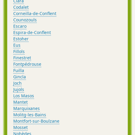
Clara
Codalet
Corneilla-de-Conflent
Counozouls
Escaro
Espira-de-Conflent
Estoher
Eus
Fillols
Finestret
Fontpédrouse
Fuilla
Gincla
Joch
Jujols
Los Masos
Mantet
Marquixanes
Molitg-les-Bains
Montfort-sur-Boulzane
Mosset
Nohèdes