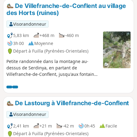
.gpx peut s'avérer très utile malgré les quelques panneaux
De Villefranche-de-Conflent au village
présents. Voir informations pratiques. Comptez 6h pour
des Horts (ruines)
cette randonnée : visite des hameaux, sites et pauses
diverses.
Visorandonneur
5,83 km
+468 m
-460 m
3h 00
Moyenne
Départ à Fuilla (Pyrénées-Orientales)
Petite randonnée dans la montagne au-
dessus de Serdinya, en partant de
Villefranche-de-Conflent, jusqu'aux fontaines
des Horts, village abandonné et en ruine.
Cette randonnée emprunte l'ancien sentier
de desserte du village "Chemin des Horts à
Villefranche" porté au cadastre napoléonien,
De Lastourg à Villefranche-de-Conflent
en très mauvais état cependant. On est dans
un paysage bien typique des Pyrénées
Visorandonneur
catalanes : montagne, et pourtant
constructions et végétation
2,41 km
+21 m
-42 m
0h 45
Facile
méditerranéennes.
Départ à Fuilla (Pyrénées-Orientales)