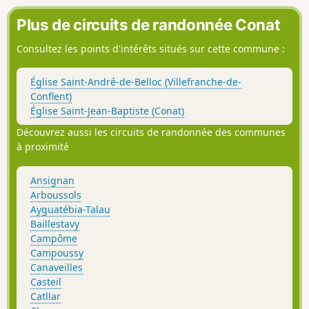
Plus de circuits de randonnée Conat
Consultez les points d'intérêts situés sur cette commune :
Église Saint-André-de-Belloc (Villefranche-de-
Conflent)
Église Saint-Jean-Baptiste (Conat)
Découvrez aussi les circuits de randonnée des communes
à proximité
Ansignan
Arboussols
Ayguatébia-Talau
Baillestavy
Campôme
Campoussy
Canaveilles
Casteil
Catllar