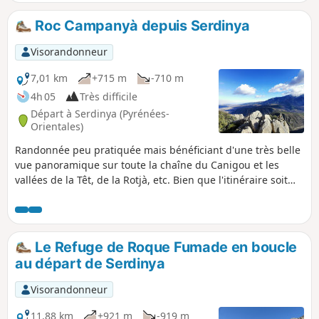
garantie !
Roc Campanyà depuis Serdinya
Visorandonneur
7,01 km
+715 m
-710 m
4h 05
Très difficile
Départ à Serdinya (Pyrénées-
Orientales)
Randonnée peu pratiquée mais bénéficiant d'une très belle
vue panoramique sur toute la chaîne du Canigou et les
vallées de la Têt, de la Rotjà, etc. Bien que l'itinéraire soit
cairné et débroussaillé en ce début 2024, le GPS est
indispensable car le sentier n'est pas toujours évident. Par
ailleurs, quelques passages en pierrier sont assez pénibles.
Le Refuge de Roque Fumade en boucle
au départ de Serdinya
Visorandonneur
11,88 km
+921 m
-919 m