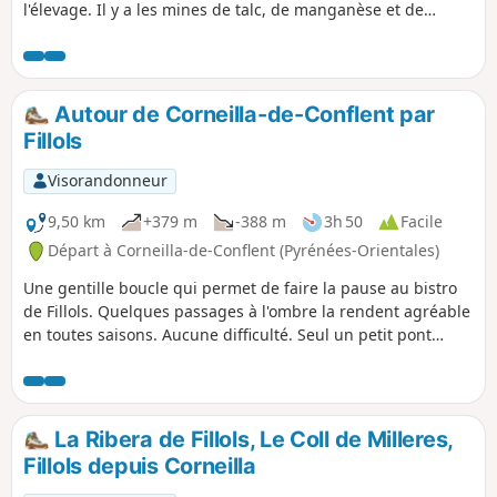
l'élevage. Il y a les mines de talc, de manganèse et de
marbre exploitées jusqu'au milieu du XXe siècle. Le paysage
est sauvage avec en toile de fond le Canigou, la Vallée de la
Têt et le village fortifié de Villefranche-de-Conflent (classé
parmi les plus beaux villages de France) avec son Fort
Autour de Corneilla-de-Conflent par
Libéria et le Train Jaune du pays catalan. Il y a aussi des
Fillols
orris, de nombreuses fermes ruinées, une bergerie romane,
le bastion d'en Bullà, les dolmens, cupules et pierre gravée.
Visorandonneur
9,50 km
+379 m
-388 m
3h 50
Facile
Départ à Corneilla-de-Conflent (Pyrénées-Orientales)
Une gentille boucle qui permet de faire la pause au bistro
de Fillols. Quelques passages à l'ombre la rendent agréable
en toutes saisons. Aucune difficulté. Seul un petit pont
cassé, au-dessus du ruisseau, au départ, peut dissuader les
moins agiles.
La Ribera de Fillols, Le Coll de Milleres,
Fillols depuis Corneilla