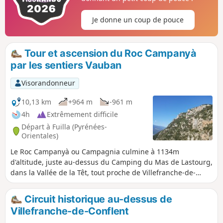
Je donne un coup de pouce
Tour et ascension du Roc Campanyà
par les sentiers Vauban
Visorandonneur
10,13 km
+964 m
-961 m
4h
Extrêmement difficile
Départ à Fuilla (Pyrénées-
Orientales)
Le Roc Campanyà ou Campagnia culmine à 1134m
d'altitude, juste au-dessus du Camping du Mas de Lastourg,
dans la Vallée de la Têt, tout proche de Villefranche-de-
Conflent. Sa silhouette pointue et agressive et le chaos du
massif Sant-Pere sur lequel il est perché, laissent penser
Circuit historique au-dessus de
qu'il est inaccessible sans matériel d'escalade... Il n'est est
Villefranche-de-Conflent
rien. Avec un bon rythme et un bon sens de l'orientation le