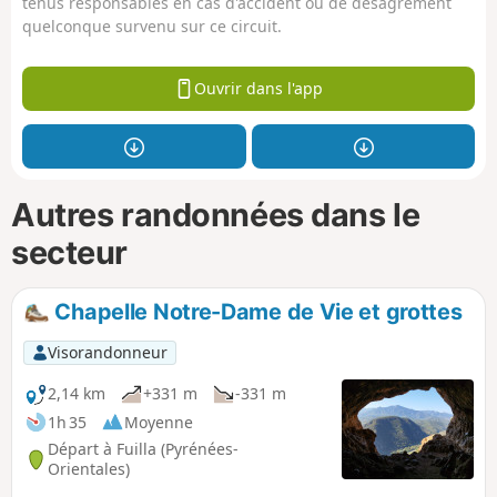
tenus responsables en cas d'accident ou de désagrément
quelconque survenu sur ce circuit.
Ouvrir dans l'app
Autres randonnées dans le
secteur
Chapelle Notre-Dame de Vie et grottes
Visorandonneur
2,14 km
+331 m
-331 m
1h 35
Moyenne
Départ à Fuilla (Pyrénées-
Orientales)