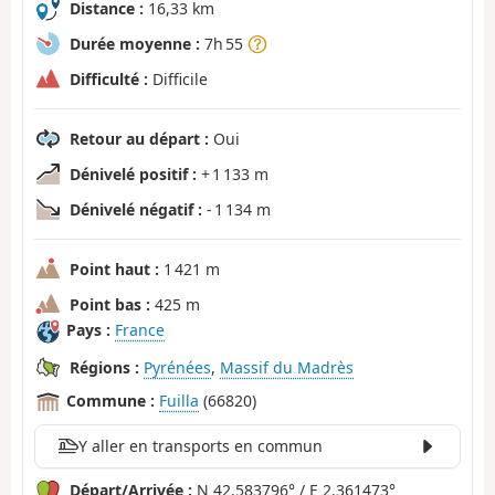
Distance :
16,33 km
Durée moyenne :
7h 55
Difficulté :
Difficile
Retour au départ :
Oui
Dénivelé positif :
+ 1 133 m
Dénivelé négatif :
- 1 134 m
Point haut :
1 421 m
Point bas :
425 m
Pays :
France
Régions :
Pyrénées
,
Massif du Madrès
Commune :
Fuilla
(66820)
Y aller en transports en commun
Départ/Arrivée :
N 42.583796° / E 2.361473°