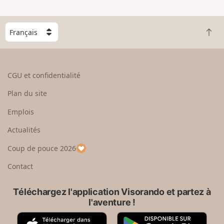
n
g
C
r
R
h
a
e
o
n
t
i
d
o
s
CGU et confidentialité
u
i
r
s
Plan du site
e
s
n
e
Emplois
h
z
Actualités
a
u
u
n
Coup de pouce 2026
t
p
a
Contact
y
s
Téléchargez l'application Visorando et partez à
l'aventure !
A
G