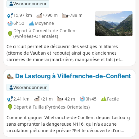
randonneur accédera à son sommet en à peine 3
Visorandonneur
heures.Bien lire les commentaires avant de s'engager sur
ce circuit. Ne pas hésiter à faire demi-tour . Il existe un
15,97 km
+790 m
-788 m
échappatoire au circuit entre (10) et (5) : retour par le Vallon
6h 50
Moyenne
des Horts, rando décrite ici sur visorando, le point (10) du
Départ à Corneilla-de-Conflent
présent circuit correspond au point (4) sur l'autre.
(Pyrénées-Orientales)
Ce circuit permet de découvrir des vestiges militaires
(citerne de Vauban et redoute) ainsi que d'anciennes
carrières de minerai (marbrière, manganèse et talc) et
surtout de superbes panoramas sur les vallées de la Têt et
du Cady. On surplombe aussi Villefranche-de-Conflent et le
De Lastourg à Villefranche-de-Conflent
Fort Libéria. Randonnée sans grande difficulté mais ne pas
sous estimer la longueur.
Visorandonneur
2,41 km
+21 m
-42 m
0h 45
Facile
Départ à Fuilla (Pyrénées-Orientales)
Comment gagner Villefranche-de-Conflent depuis Lastourg
sans emprunter la dangereuse N116, qui n'a aucune
circulation piétonne de prévue ?Petite découverte d'un
circuit alternatif le long de la Têt !Attention, cette