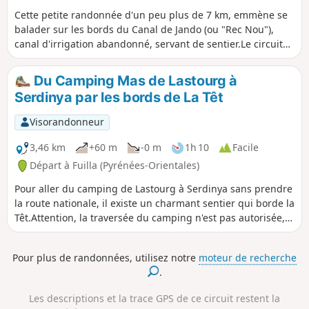
Cette petite randonnée d'un peu plus de 7 km, emmène se
balader sur les bords du Canal de Jando (ou "Rec Nou"),
canal d'irrigation abandonné, servant de sentier.Le circuit
non balisé se situe sur le côté sud de la vallée de la Têt et
permet une randonnée ensoleillée de 2h30 en marchant,
Du Camping Mas de Lastourg à
1h30 en courant sur les portions adaptées, à proximité du
Serdinya par les bords de La Têt
camping, permettant aux randonneurs, une alternative aux
randonnées lointaines, obligeant à prendre son véhicule.
Visorandonneur
3,46 km
+60 m
-0 m
1h 10
Facile
Départ à Fuilla (Pyrénées-Orientales)
Pour aller du camping de Lastourg à Serdinya sans prendre
la route nationale, il existe un charmant sentier qui borde la
Têt.Attention, la traversée du camping n'est pas autorisée,
propriété privée !
Pour plus de randonnées, utilisez notre
moteur de recherche
.
Les descriptions et la trace GPS de ce circuit restent la