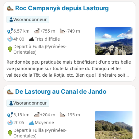
randonnée qui emprunte un itinéraire partiellement sur le
Roc Campanyà depuis Lastourg
terrain d'ERDF (non clôturé), se fait à vos risques et périls !
Visorandonneur
6,57 km
+755 m
-749 m
4h 00
Très difficile
Départ à Fuilla (Pyrénées-
Orientales)
Randonnée peu pratiquée mais bénéficiant d'une très belle
vue panoramique sur toute la chaîne du Canigou et les
vallées de la Têt, de la Rotjà, etc. Bien que l'itinéraire soit
cairné et débroussaillé en ce début 2024, le GPS est
indispensable car le sentier n'est pas toujours évident. Par
De Lastourg au Canal de Jando
ailleurs, quelques passages en pierrier sont assez pénibles.
Visorandonneur
5,15 km
+204 m
-195 m
2h 05
Moyenne
Départ à Fuilla (Pyrénées-
Orientales)