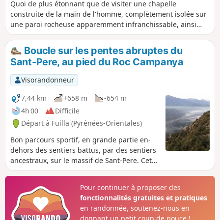
Quoi de plus étonnant que de visiter une chapelle
construite de la main de l'homme, complètement isolée sur
une paroi rocheuse apparemment infranchissable, ainsi
qu'une immense grotte la surplombant, également équipée
d'un autel formant une autre chapelle, celle-ci naturelle et
Boucle sur les pentes abruptes du
encore plus grande que la précédente !Sur le chemin de
Sant-Pere, au pied du Roc Campanya
l'ascension, on trouve une plus petite grotte. Les deux
grottes sont absolument sans danger. Munis d'une lampe
Visorandonneur
de poche, vous pourrez mieux les découvrir...De là-haut vue
époustouflante sur la Vallée de la Têt, les vallées
7,44 km
+658 m
-654 m
environnantes et le Canigou.
4h 00
Difficile
Départ à Fuilla (Pyrénées-Orientales)
Bon parcours sportif, en grande partie en-
dehors des sentiers battus, par des sentiers
ancestraux, sur le massif de Sant-Pere. Cette
randonnée permet de découvrir, au pied du
Roc Campanya/Campagna, un point de vue
Pour continuer à proposer des
incroyable sur la vallée de la Têt et celle de
fonctionnalités gratuites et pratiques
la Rotja. Vue à 180° avec en ligne de mire au
en randonnée, soutenez-nous en
Sud le Canigou et ses 2784 m.
donnant un petit coup de pouce !