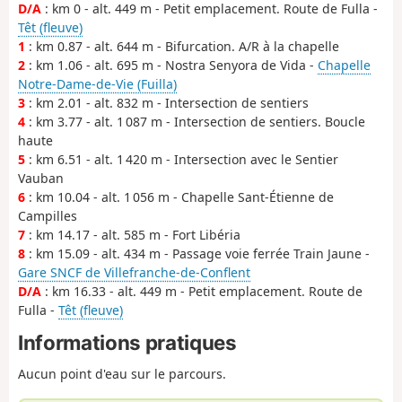
D/A
: km 0 - alt. 449 m - Petit emplacement. Route de Fulla -
Têt (fleuve)
1
: km 0.87 - alt. 644 m - Bifurcation. A/R à la chapelle
2
: km 1.06 - alt. 695 m - Nostra Senyora de Vida -
Chapelle
Notre-Dame-de-Vie (Fuilla)
3
: km 2.01 - alt. 832 m - Intersection de sentiers
4
: km 3.77 - alt. 1 087 m - Intersection de sentiers. Boucle
haute
5
: km 6.51 - alt. 1 420 m - Intersection avec le Sentier
Vauban
6
: km 10.04 - alt. 1 056 m - Chapelle Sant-Étienne de
Campilles
7
: km 14.17 - alt. 585 m - Fort Libéria
8
: km 15.09 - alt. 434 m - Passage voie ferrée Train Jaune -
Gare SNCF de Villefranche-de-Conflent
D/A
: km 16.33 - alt. 449 m - Petit emplacement. Route de
Fulla -
Têt (fleuve)
Informations pratiques
Aucun point d'eau sur le parcours.