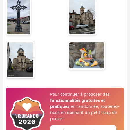
Pour continuer à proposer des
fonctionnalités gratuites et
pratiques
en randonnée, soutenez-
nous en donnant un petit coup de
pouce !