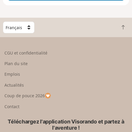
e
e
n
g
C
r
R
h
a
e
o
n
t
i
d
o
s
CGU et confidentialité
u
i
r
s
Plan du site
e
s
n
e
Emplois
h
z
Actualités
a
u
u
n
Coup de pouce 2026
t
p
a
Contact
y
s
Téléchargez l'application Visorando et partez à
l'aventure !