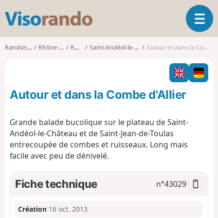
V
O
i
u
s
v
o
Randonnées
Rhône-Alpes
Rhône
Saint-Andéol-le-Château
Autour et dans la Combe d'Allier
r
r
i
a
r
n
l
d
Autour et dans la Combe d'Allier
a
o
n
a
Grande balade bucolique sur le plateau de Saint-
v
Andéol-le-Château et de Saint-Jean-de-Toulas
i
entrecoupée de combes et ruisseaux. Long mais
g
facile avec peu de dénivelé.
a
t
i
Fiche technique
n°
43029
o
n
Création
16 oct. 2013