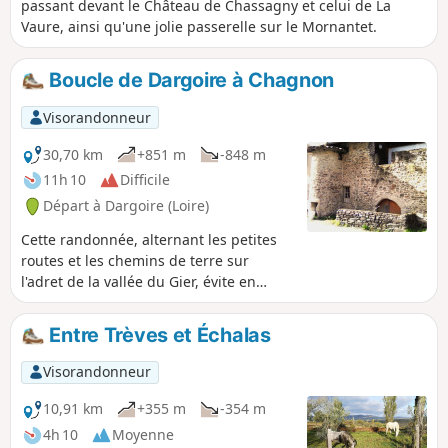
passant devant le Château de Chassagny et celui de La
Vaure, ainsi qu'une jolie passerelle sur le Mornantet.
Boucle de Dargoire à Chagnon
Visorandonneur
30,70 km
+851 m
-848 m
11h 10
Difficile
Départ à Dargoire (Loire)
Cette randonnée, alternant les petites
routes et les chemins de terre sur
l'adret de la vallée du Gier, évite en
grande partie les fondrières boueuses,
et profite d'une exposition plein Sud, ce
Entre Trèves et Échalas
qui la rend plus appréciable en hiver.
Depuis Dargoire, charmant petit bourg
Visorandonneur
médiéval, le parcours s'oriente Ouest, il
franchit le vallon du Bezançon sur le
10,91 km
+355 m
-354 m
rustique pont de pierre de la Roussilière
4h 10
Moyenne