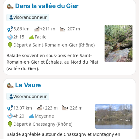
Dans la vallée du Gier
Visorandonneur
5,86 km
+211 m
-207 m
2h 15
Facile
Départ à Saint-Romain-en-Gier (Rhône)
Balade souvent en sous-bois entre Saint-
Romain-en-Gier et Échalas, au Nord du Pilat
(vallée du Gier).
La Vaure
Visorandonneur
13,07 km
+223 m
-226 m
4h 20
Moyenne
Départ à Chassagny (Rhône)
Balade agréable autour de Chassagny et Montagny en