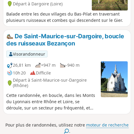
et, après un détour à la cascade,
Départ à Dargoire (Loire)
remonte sur le Village de Saint-Joseph.
Il longe le haut du parc zoologique de
Balade entre les deux villages du Bas-Pilat en traversant
Saint-Martin-la-Plaine, puis passe
plusieurs ruisseaux et combes qui descendent sur le Gier.
devant la petite chapelle de la Cula,
avant de traverser le hameau de
De Saint-Maurice-sur-Dargoire, boucle
Tarévieux. Il descend sur Chagnon, se
des ruisseaux Bezançon
dirige vers l'Est pour longer la Durèze et
passer sous son remarquable pont
Visorandonneur
romain. Il remonte sur Genilac, traverse
le vallon du Féloin, puis dévale sur Les
26,81 km
+947 m
-940 m
Peschures d'où il grimpe au Grand Bief.
10h 20
Difficile
À La Renavelière, il s'élève, à travers
Départ à Saint-Maurice-sur-Dargoire
bois, dans le vallon du Bezançon et, par
(Rhône)
La Roussilière, gagne Tartaras, puis
plonge sur Dargoire.
Cette randonnée, en boucle, dans les Monts
du Lyonnais entre Rhône et Loire, se
déroule, sur un secteur peu fréquenté, et
plutôt secret, autour des vallons du
Bezançon et de ses affluents, dont le Grand
Pour plus de randonnées, utilisez notre
moteur de recherche
Bezançon et le Petit Bezançon, en passant
.
par de rares hameaux isolés. Elle permet de