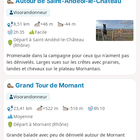
Autour de Saint-Andéol-le-Château
Visorandonneur
8,51 km
+46 m
-44 m
2h 35
Facile
Départ à Saint-Andéol-le-Château
(Rhône)
Promenade dans la campagne pour ceux qui n'aiment pas
les dénivelés. Larges vues sur les crêtes avec prairies,
landes et chevaux sur le plateau Mornantais.
Grand Tour de Mornant
Visorandonneur
23,41 km
+522 m
-516 m
8h 10
Moyenne
Départ à Mornant (Rhône)
Grande balade avec peu de dénivelé autour de Mornant