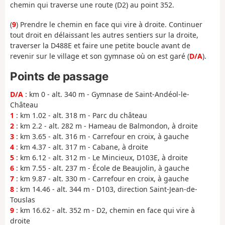
chemin qui traverse une route (D2) au point 352.
(
9
) Prendre le chemin en face qui vire à droite. Continuer
tout droit en délaissant les autres sentiers sur la droite,
traverser la D488E et faire une petite boucle avant de
revenir sur le village et son gymnase où on est garé (
D/A
).
Points de passage
D/A
: km 0 - alt. 340 m - Gymnase de Saint-Andéol-le-
Château
1
: km 1.02 - alt. 318 m - Parc du château
2
: km 2.2 - alt. 282 m - Hameau de Balmondon, à droite
3
: km 3.65 - alt. 316 m - Carrefour en croix, à gauche
4
: km 4.37 - alt. 317 m - Cabane, à droite
5
: km 6.12 - alt. 312 m - Le Mincieux, D103E, à droite
6
: km 7.55 - alt. 237 m - École de Beaujolin, à gauche
7
: km 9.87 - alt. 330 m - Carrefour en croix, à gauche
8
: km 14.46 - alt. 344 m - D103, direction Saint-Jean-de-
Touslas
9
: km 16.62 - alt. 352 m - D2, chemin en face qui vire à
droite