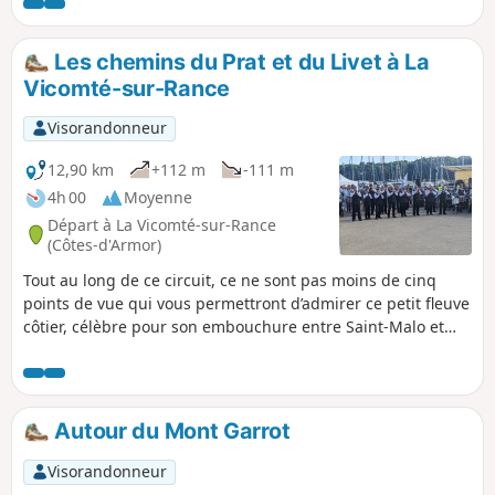
Coëtquen peut se traduire par "forêt blanche". Les
Coëtquen étaient des seigneurs qui se sont fondus dans
une branche de la famille de Dinan.
Les chemins du Prat et du Livet à La
Vicomté-sur-Rance
Visorandonneur
12,90 km
+112 m
-111 m
4h 00
Moyenne
Départ à La Vicomté-sur-Rance
(Côtes-d'Armor)
Tout au long de ce circuit, ce ne sont pas moins de cinq
points de vue qui vous permettront d’admirer ce petit fleuve
côtier, célèbre pour son embouchure entre Saint-Malo et
Dinard grâce au barrage de l’usine marémotrice. Après
l'avoir longé d'abord en eau douce puis en eau salée, vous
finirez votre circuit en empruntant des chemins creux qui
vous conduiront à un monument cinq fois millénaire.
Autour du Mont Garrot
Visorandonneur