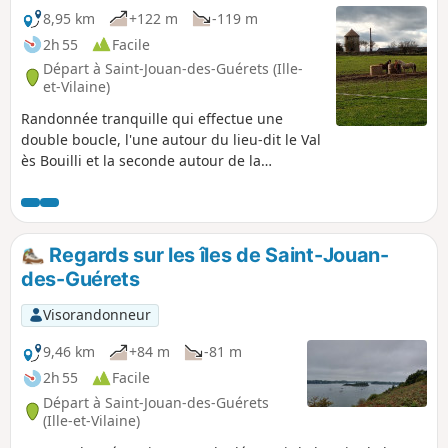
8,95 km
+122 m
-119 m
2h 55
Facile
Départ à Saint-Jouan-des-Guérets (Ille-
et-Vilaine)
Randonnée tranquille qui effectue une
double boucle, l'une autour du lieu-dit le Val
ès Bouilli et la seconde autour de la
Livaudais. Le circuit longe la Rance sur une
bonne partie de son parcours. Le reste est
partagé entre chemins creux et petites
routes. Sur le parcours on peut apercevoir,
Regards sur les îles de Saint-Jouan-
en direction du Sud, la Pointe du Puits ainsi
des-Guérets
que le Pont Chateaubriand.
Visorandonneur
9,46 km
+84 m
-81 m
2h 55
Facile
Départ à Saint-Jouan-des-Guérets
(Ille-et-Vilaine)