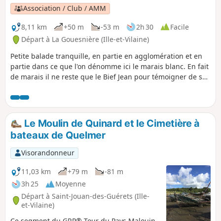
Association / Club / AMM
8,11 km
+50 m
-53 m
2h 30
Facile
Départ à La Gouesnière (Ille-et-Vilaine)
Petite balade tranquille, en partie en agglomération et en
partie dans ce que l'on dénomme ici le marais blanc. En fait
de marais il ne reste que le Bief Jean pour témoigner de son
ancienne nature. Le parcours emprunte une portion du
GRP® Tour du Pays Malouin.
Le Moulin de Quinard et le Cimetière à
bateaux de Quelmer
Visorandonneur
11,03 km
+79 m
-81 m
3h 25
Moyenne
Départ à Saint-Jouan-des-Guérets (Ille-
et-Vilaine)
Ce segment du GRP® Tour du Pays Malouin,