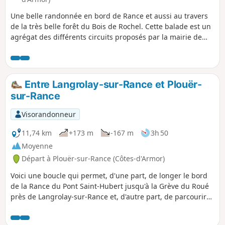
Une belle randonnée en bord de Rance et aussi au travers
de la très belle forêt du Bois de Rochel. Cette balade est un
agrégat des différents circuits proposés par la mairie de
Plouër-sur-Rance. Elle démarre tout en bleu sur les rives de
la Rance où les paysages et perspectives changent à
chaque heure de la marée. Après une transition à travers
les hameaux aux maisons de pierres aux architectures
Entre Langrolay-sur-Rance et Plouër-
traditionnelles, elle continue tout en vert en forêt, où les
sur-Rance
hêtres et châtaigniers de plus de 25 mètres de hauteur
impressionnent toujours et où les chemins creux attendent
Visorandonneur
le randonneur. Attention en hiver, certaines sections seront
humides. Mais en été n'hésitez pas, très aérée et ombragée
11,74 km
+173 m
-167 m
3h 50
elle sera une occasion de trouver une agréable fraîcheur en
Moyenne
pleine nature.
Départ à Plouër-sur-Rance (Côtes-d'Armor)
Voici une boucle qui permet, d'une part, de longer le bord
de la Rance du Pont Saint-Hubert jusqu'à la Grève du Roué
près de Langrolay-sur-Rance et, d'autre part, de parcourir
l'arrière pays et de visiter les charmants hameaux. Des
passages en sous-bois sont également prévus.