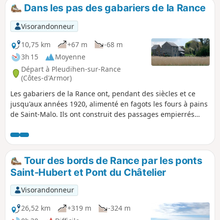
moustachu ne pointe pas. À Mordreuc, en continuant 100
Dans les pas des gabariers de la Rance
mètres sur la grève, vous découvrirez l'ancien four à chaux.
Visorandonneur
10,75 km
+67 m
-68 m
3h 15
Moyenne
Départ à Pleudihen-sur-Rance
(Côtes-d'Armor)
Les gabariers de la Rance ont, pendant des siècles et ce
jusqu'aux années 1920, alimenté en fagots les fours à pains
de Saint-Malo. Ils ont construit des passages empierrés
dans la Rance afin de pouvoir charger leur gabares. Ces
petits sentiers qui s'avancent dans la Rance vous
permettront de découvrir le Village des Bas Champs d'un
point de vue original.
Tour des bords de Rance par les ponts
Saint-Hubert et Pont du Châtelier
Visorandonneur
26,52 km
+319 m
-324 m