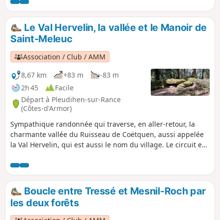
arbres. Si vous avez le temps, il y a plusieurs petits sentiers
non balisés qui serpentent au fond ce cette vallée
reposante et sauvage.
Le Val Hervelin, la vallée et le Manoir de
Saint-Meleuc
Association / Club / AMM
8,67 km
+83 m
-83 m
2h 45
Facile
Départ à Pleudihen-sur-Rance
(Côtes-d'Armor)
Sympathique randonnée qui traverse, en aller-retour, la
charmante vallée du Ruisseau de Coëtquen, aussi appelée
la Val Hervelin, qui est aussi le nom du village. Le circuit est
en général très agréable et le cheminement se fait en
grande partie en sous-bois. Il donne également l'occasion
de découvrir quelques vielles maison en particulier à St-
Méleuc et la Forge. Il permet de découvrir un site
Boucle entre Tressé et Mesnil-Roch par
mégalithique en forêt de la Tougeais, au Nord du lieu dit
les deux forêts
"les Rouchiviers". Pas de difficulté significative, mais il est
possible que le fond de la vallée soit très humide en