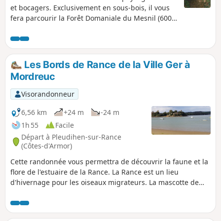
d'années, les communes favorisent la
et bocagers. Exclusivement en sous-bois, il vous
reconstitution du réseau de haies bocagère et
fera parcourir la Forêt Domaniale du Mesnil (600
des bosquets.
ha), ancienne propriété du corsaire Surcouf. Les
sentiers sont bien entretenus mais nombreux
surtout dans la partie Sud, bien suivre le tracé,
idéalement sur son smartphone, car on peut
Les Bords de Rance de la Ville Ger à
facilement se tromper de sentier. L'allée couverte,
Mordreuc
désignée "La Roche aux Fées", doit être
distinguée d'autre autre allée du même nom, plus
Visorandonneur
monumentale, située à Janzé.
6,56 km
+24 m
-24 m
1h 55
Facile
Départ à Pleudihen-sur-Rance
(Côtes-d'Armor)
Cette randonnée vous permettra de découvrir la faune et la
flore de l'estuaire de la Rance. La Rance est un lieu
d'hivernage pour les oiseaux migrateurs. La mascotte de
Mordreuc, le phoque L 214, se laissera prendre en photos
avec vous, si la hauteur d'eau lui permet de se prélasser sur
la cale. Autrement regardez dans l'eau si un museau