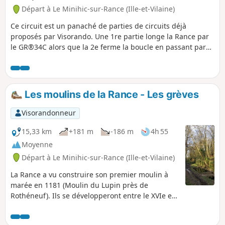
Départ à Le Minihic-sur-Rance (Ille-et-Vilaine)
Ce circuit est un panaché de parties de circuits déjà
proposés par Visorando. Une 1re partie longe la Rance par
le GR®34C alors que la 2e ferme la boucle en passant par
les terres en empruntant le plus souvent des sentiers
couverts en sous-bois. Cette boucle passe, à mi-chemin par
Langrolay-sur-Rance où une petite pause peut se faire à un
très sympathique bar.
Les moulins de la Rance - Les grèves
Visorandonneur
15,33 km
+181 m
-186 m
4h 55
Moyenne
Départ à Le Minihic-sur-Rance (Ille-et-Vilaine)
La Rance a vu construire son premier moulin à
marée en 1181 (Moulin du Lupin près de
Rothéneuf). Ils se développeront entre le XVIe et
le XVIIe siècle. Aujourd'hui, il ne reste plus
beaucoup de ces fournisseurs d'énergie