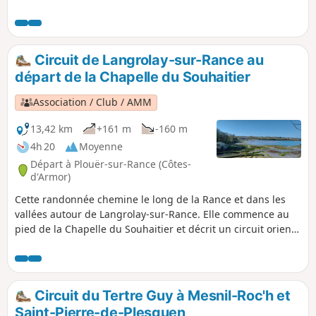
région, qui offre du haut de ses 73m un
magnifique panorama à 360° ! On
surplombe Saint-Suliac, classé parmi les
plus beaux villages de France, et par
Circuit de Langrolay-sur-Rance au
beau temps on peut voir le Mont-Saint-
départ de la Chapelle du Souhaitier
Michel, Granville et la côte Normande.
Association / Club / AMM
13,42 km
+161 m
-160 m
4h 20
Moyenne
Départ à Plouër-sur-Rance (Côtes-
d'Armor)
Cette randonnée chemine le long de la Rance et dans les
vallées autour de Langrolay-sur-Rance. Elle commence au
pied de la Chapelle du Souhaitier et décrit un circuit orienté
Nord-Sud qui permet d'accéder à de jolis points de vue sur
la Rance et sur la rive opposée, sur Saint-Suliac et le Mont
Gareau. Le parcours est également agrémenté par
quelques très jolies maisons en pierre. Le circuit emprunte
Circuit du Tertre Guy à Mesnil-Roc'h et
une branche de la liaison du GR®34 au GR®37.
Saint-Pierre-de-Plesguen