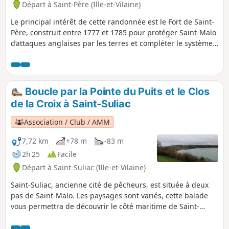
Départ à Saint-Père (Ille-et-Vilaine)
Le principal intérêt de cette randonnée est le Fort de Saint-
Père, construit entre 1777 et 1785 pour protéger Saint-Malo
d’attaques anglaises par les terres et compléter le système
de défense imaginé par le célèbre Vauban. Une partie de
son enceinte fut détruite en 1944 par les Allemands, dans
leur fuite, à la Libération. Aujourd'hui le fort est devenu un
espace de culture et de loisirs. Il accueille chaque année
Boucle par la Pointe du Puits et le Clos
divers événements trail, marché aux fleurs, fêtes et
de la Croix à Saint-Suliac
concerts. Le fort est ouvert au public lors des événements
qu’il accueille, mais le chemin de ronde extérieur est
Association / Club / AMM
accessible toute l’année aux promeneurs.
7,72 km
+78 m
-83 m
2h 25
Facile
Départ à Saint-Suliac (Ille-et-Vilaine)
Saint-Suliac, ancienne cité de pêcheurs, est située à deux
pas de Saint-Malo. Les paysages sont variés, cette balade
vous permettra de découvrir le côté maritime de Saint-
Suliac et les ruelles de la partie ancienne du bourg. Le côté
escarpé du rivage le long de la Rance rappelle un peu la