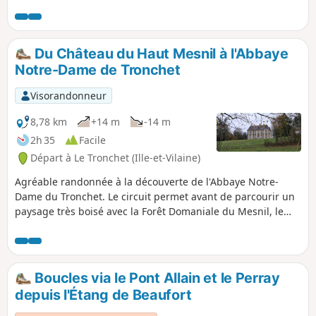
Randonnée archéologique avec la découverte de l'ancien
village Viking et du Mont Gareau, tombe mythique de
Gargantua.
Du Château du Haut Mesnil à l'Abbaye
Notre-Dame de Tronchet
Visorandonneur
8,78 km
+14 m
-14 m
2h 35
Facile
Départ à Le Tronchet (Ille-et-Vilaine)
Agréable randonnée à la découverte de l'Abbaye Notre-
Dame du Tronchet. Le circuit permet avant de parcourir un
paysage très boisé avec la Forêt Domaniale du Mesnil, le
château du Haut Mesnil avec sa chapelle, puis le Lac de
Mireloup. C'est un circuit très nature et culturel.
Boucles via le Pont Allain et le Perray
depuis l'Étang de Beaufort