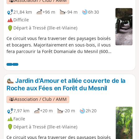
Association / Club / AMM
période de pluie et le ruisseaux peut même déborder.
21,84 km
+96 m
-94 m
6h 30
Difficile
Départ à Tressé (Ille-et-Vilaine)
Ce circuit vous fera traverser des paysages boisés
et bocagers. Majoritairement en sous-bois, il vous
fera parcourir la Forêt Domaniale du Mesnil (600
ha), ancienne propriété du corsaire Surcouf, ainsi
qu'une très petite partie de la Forêt de Coëtquen
(557 ha). Avec la politique de remembrement,
beaucoup de haies bocagères ont disparu en 50
Jardin d'Amour et allée couverte de la
ans. Pourtant, les haies et talus ont un rôle
Roche aux Fées en Forêt du Mesnil
important pour la diversité de la faune et de la
flore. Ils servent à abriter le bétail du vent, à
Association / Club / AMM
limiter le ruissellement des eaux et à ralentir le
vent. Les oiseaux, insectes et petits mammifères
7,97 km
+20 m
-20 m
2h 20
trouvent dans ces lieux un abri et de la
Facile
nourriture. Les haies bocagères sont également
Départ à Tressé (Ille-et-Vilaine)
source d’énergie renouvelable, ainsi que des
capteurs de carbone. Depuis une vingtaine
Ce circuit vous fera traverser des paysages boisés