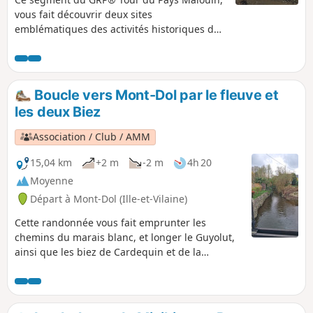
vous fait découvrir deux sites
emblématiques des activités historiques des
bords de la Rance : le moulin à marée de
Quinard, et le cimetière à bateaux de
Quelmer. Beaux points de vue sur les Îles
Harteau et Chevet, les mouillages, et la rive
Boucle vers Mont-Dol par le fleuve et
gauche de la Rance.
les deux Biez
Association / Club / AMM
15,04 km
+2 m
-2 m
4h 20
Moyenne
Départ à Mont-Dol (Ille-et-Vilaine)
Cette randonnée vous fait emprunter les
chemins du marais blanc, et longer le Guyolut,
ainsi que les biez de Cardequin et de la
Ceinture Nord. Terrain plat, facile, mais qui
peut être exposé aux vents.La partie du circuit
dans le marais blanc permet la découverte de
vieilles fermes en pierre qui ont su garder leur