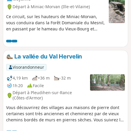
Départ à Miniac-Morvan (Ille-et-Vilaine)
Ce circuit, sur les hauteurs de Miniac-Morvan,
vous conduira dans la Forêt Domaniale du Mesnil,
en passant par le hameau du Vieux-Bourg et
l’ancienne ligne du tramway Rennes-Saint-
Malo.Ce circuit emprunte de nombreux chemins
sur terre et en sous-bois. Très agréable pendant
la belle saison, mais parfois très humide en
La vallée du Val Hervelin
dehors.
Visorandonneur
4,19 km
+36 m
-32 m
1h 20
Facile
Départ à Pleudihen-sur-Rance
(Côtes-d'Armor)
Vous découvrirez des villages aux maisons de pierre dont
certaines sont très anciennes et cheminerez par de vieux
chemins bordés de murs en pierres sèches. Vous suivrez le
cours sinueux d'un ruisseau sous les frondaisons de grands