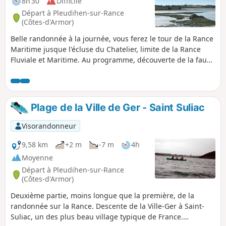
8h 30
Difficile
Départ à Pleudihen-sur-Rance
(Côtes-d'Armor)
Belle randonnée à la journée, vous ferez le tour de la Rance
Maritime jusque l'écluse du Chatelier, limite de la Rance
Fluviale et Maritime. Au programme, découverte de la faune
et flore du bord de Rance, magnifiques points de vue,
petites cales et mouillages et fonds de vallées verdoyants.
Selon la marée, vous alternerez entre petite mer et vasières.
Attention, certains passages en bords de Rance ne sont
Plage de la Ville de Ger - Saint Suliac
accessibles qu'à marée basse, et peuvent être assez
glissants.
Visorandonneur
9,58 km
+2 m
-7 m
4h
Moyenne
Départ à Pleudihen-sur-Rance
(Côtes-d'Armor)
Deuxième partie, moins longue que la première, de la
randonnée sur la Rance. Descente de la Ville-Ger à Saint-
Suliac, un des plus beau village typique de France.