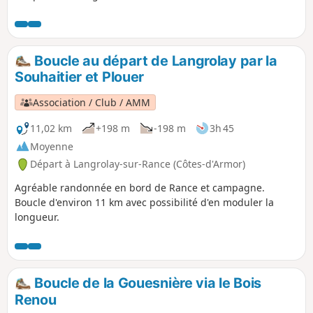
06/04/2021 : Quelques modifications sur le
terrain depuis la création de cette
randonnée : voir les commentaires en bas
de cette fiche Note modérateur une
Boucle au départ de Langrolay par la
description de Juin 2022 en sens inverse de
Souhaitier et Plouer
celle-ci est disponible ici
Association / Club / AMM
11,02 km
+198 m
-198 m
3h 45
Moyenne
Départ à Langrolay-sur-Rance (Côtes-d'Armor)
Agréable randonnée en bord de Rance et campagne.
Boucle d'environ 11 km avec possibilité d'en moduler la
longueur.
Boucle de la Gouesnière via le Bois
Renou