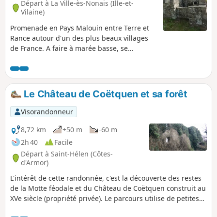
Départ à La Ville-ès-Nonais (Ille-et-
Vilaine)
Promenade en Pays Malouin entre Terre et
Rance autour d'un des plus beaux villages
de France. A faire à marée basse, se
renseigner avant.
Le Château de Coëtquen et sa forêt
Visorandonneur
8,72 km
+50 m
-60 m
2h 40
Facile
Départ à Saint-Hélen (Côtes-
d'Armor)
L'intérêt de cette randonnée, c'est la découverte des restes
de la Motte féodale et du Château de Coëtquen construit au
XVe siècle (propriété privée). Le parcours utilise de petites
routes et ainsi que de belles allées forestières. Le nom de