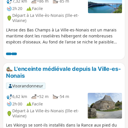
7,32 km
+86 m
-85 m
2h 20
Facile
Départ à La Ville-ès-Nonais (Ille-et-
Vilaine)
L'Anse des Bas Champs à La Ville-es-Nonais est un marais
maritime dont les roselières hébergent de nombreuses
espèces d'oiseaux. Au fond de l'anse se niche le paisible
hameau de la Chapelle Saint-Magloire. Ce segment du GR®
Tour du Pays Malouin vous amène aux pieds des deux ponts
caractéristiques de la Vallée de la Rance : le Pont Saint-
Hubert et son pendant, le Pont Chateaubriand. Tous deux
L'enceinte médiévale depuis la Ville-es-
enjambent la Rance à son rétrécissement, en reliant Plouër-
Nonais
sur-Rance (département des Côtes d'Armor) à La Ville-ès-
Nonais (département Ille-et-Vilaine).
Visorandonneur
6,62 km
+52 m
-54 m
2h 00
Facile
Départ à La Ville-ès-Nonais (Ille-et-
Vilaine)
Les Vikings se sont-ils installés dans la Rance aux pied du