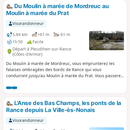
Du Moulin à marée de Mordreuc au
Moulin à marée du Prat
Visorandonneur
5,84 km
+67 m
-61 m
1h 50
Facile
Départ à Pleudihen-sur-Rance
(Côtes-d'Armor)
Du Moulin à marée de Mordreuc, vous emprunterez les
falaises ombragées des bords de Rance qui vous
conduiront jusqu'au Moulin à marée du Prat. Vous passerez
devant un ancien four à chaux, vous apercevrez à travers
les arbres le village de la Moinerie en Plouër-sur-Rance. Sur
les vasières, vous découvrirez des tadornes de belon. Au
fond de l'étang du Moulin du Prat, vous apercevrez le
L'Anse des Bas Champs, les ponts de la
château de Quincourbe et son pigeonnier. Vous passerez à
Rance depuis La Ville-ès-Nonais
côté de la fontaine ferrugineuse.
Visorandonneur