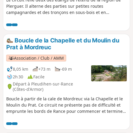
Plerguer. Il alterne des parties sur petites routes
campagnardes et des tronçons en sous-bois et en
particulier dans la Forêt du Mesnil, le long de l'Étang de
Mireloup.Le circuit ne présente aucune difficulté
particulière malgré la dénivellation cumulée notable (pour
la région).
Boucle de la Chapelle et du Moulin du
Prat à Mordreuc
Association / Club / AMM
8,05 km
+73 m
-69 m
2h 30
Facile
Départ à Pleudihen-sur-Rance
(Côtes-d'Armor)
Boucle à partir de la cale de Mordreuc via la Chapelle et le
Moulin du Prat. Ce circuit ne présente pas de difficulté et
emprunte les bords de Rance pour commencer et terminer
sa boucle via les sentiers de la campagne. Au long du
circuit on découvre deux moulins à marée ainsi que
quelques belles maisons et manoirs.