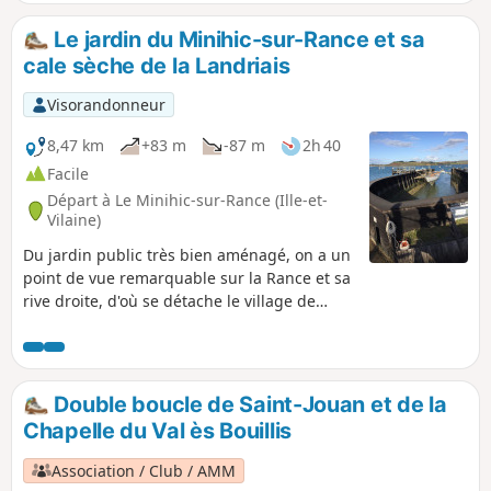
renouvelable. Ce circuit permet de voir les
vestiges de deux moulins (Fosse Mort et La
Le jardin du Minihic-sur-Rance et sa
Herviais) et de se balader dans cet estuaire idéal
cale sèche de la Landriais
pour la construction de moulins.
Visorandonneur
8,47 km
+83 m
-87 m
2h 40
Facile
Départ à Le Minihic-sur-Rance (Ille-et-
Vilaine)
Du jardin public très bien aménagé, on a un
point de vue remarquable sur la Rance et sa
rive droite, d'où se détache le village de
Saint-Suliac. Du jardin, on rejoint facilement
par le sentier en corniche la Plage de Garel
et le chantier naval de la Landriais avec son
équipement spécifique : la cale sèche en
Double boucle de Saint-Jouan et de la
bois, hors sol. La vallée humide de Guérouse
Chapelle du Val ès Bouillis
serpente dans le sous-bois qui constitue le
Domaine du Pièton.
Association / Club / AMM