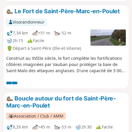
Le Fort de Saint-Père-Marc-en-Poulet
Visorandonneur
7,34 km
+51 m
-52 m
2h 15
Facile
Départ à Saint-Père (Ille-et-Vilaine)
Construit au XVIIIe siècle, le fort complète les fortifications
côtières imaginées par Vauban pour protéger la baie de
Saint-Malo des attaques anglaises. D'une capacité de 3 000
hommes, avec ses 26 casemates et sa poudrière longue de
46 m, il est livré trop tard pour assurer un rôle défensif.
Lors de la guerre 1914-1918, il abrita des prisonniers
allemands et, lors de la dernière guerre, il fut converti en
Boucle autour du fort de Saint-Père-
dépôt de munitions par les allemands qui feront sauter une
Marc-en-Poulet
partie des casemates lors de leur évacuation. Déclassé en
1988, il est propriété de la Commune de Saint-Père-Marc-
Association / Club / AMM
en-Poulet qui l'a restauré ; des spectacles y sont organisés.
8,26 km
+45 m
-53 m
2h 30
Facile