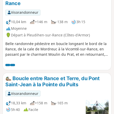
Rance
Visorandonneur
10,04 km
+146 m
-138 m
3h 15
Moyenne
Départ à Pleudihen-sur-Rance (Côtes-d'Armor)
Belle randonnée pédestre en boucle longeant le bord de la
Rance, de la cale de Mordreuc à la Vicomté-sur-Rance, en
passant par le charmant Moulin du Prat, et en retournant,
par l'arrière pays, à la découverte des bords de Rance.
Boucle entre Rance et Terre, du Pont
Saint-Jean à la Pointe du Puits
Visorandonneur
18,33 km
+158 m
-165 m
5h 40
Facile