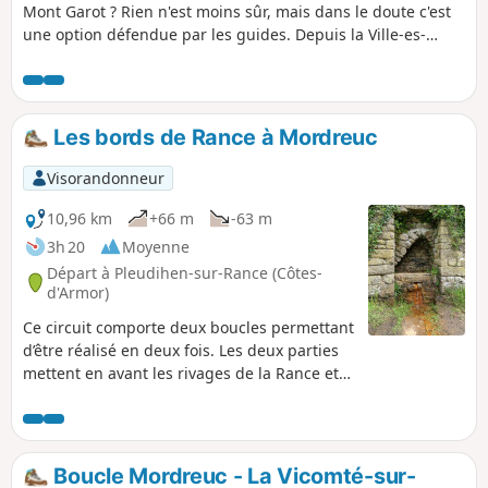
Mont Garot ? Rien n'est moins sûr, mais dans le doute c'est
une option défendue par les guides. Depuis la Ville-es-
Nonais, par la rive droite de la Rance, accéder à
l'emplacement du camp supposé des Vikings. À marée
basse vous pouvez apercevoir le site surmonté d'une
végétation rase.
Les bords de Rance à Mordreuc
Visorandonneur
10,96 km
+66 m
-63 m
3h 20
Moyenne
Départ à Pleudihen-sur-Rance (Côtes-
d'Armor)
Ce circuit comporte deux boucles permettant
d’être réalisé en deux fois. Les deux parties
mettent en avant les rivages de la Rance et
permettent de découvrir l'arrière pays,
anciennes terres des gabarriers et des Cap-
Horniers.
Boucle Mordreuc - La Vicomté-sur-