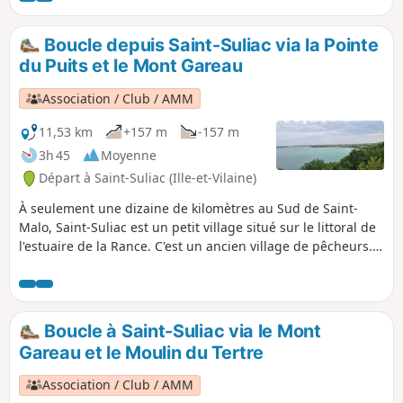
configuration du GR®34 entre Saint-Malo et Cancale, toutes
proportions gardées. Belle vue sur la Rance à partir de la
Boucle depuis Saint-Suliac via la Pointe
Pointe du Puits.
du Puits et le Mont Gareau
Association / Club / AMM
11,53 km
+157 m
-157 m
3h 45
Moyenne
Départ à Saint-Suliac (Ille-et-Vilaine)
À seulement une dizaine de kilomètres au Sud de Saint-
Malo, Saint-Suliac est un petit village situé sur le littoral de
l'estuaire de la Rance. C'est un ancien village de pêcheurs.
Le circuit proposé ici permet de découvrir la richesse des
paysages, il chemine via le Mont Garrot (ou Gareau), qui, du
haut de ses 73 mètres, offre une vue panoramique sur la
vallée de la Rance et le "camp viking". Il longe le fleuve et
Boucle à Saint-Suliac via le Mont
traverse des sites naturels classés. Vous pourrez admirer
Gareau et le Moulin du Tertre
sur le parcours deux anciens moulins, un moulin à vent qui
domine le tertre (ne se visite pas, sur un terrain privé non
Association / Club / AMM
accessible) et l'ancien moulin à marrée du Boschet,