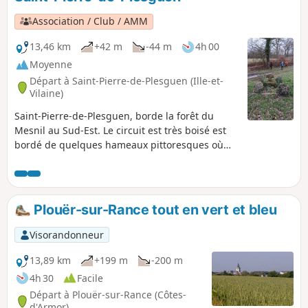
Association / Club / AMM
13,46 km
+42 m
-44 m
4h 00
Moyenne
Départ à Saint-Pierre-de-Plesguen (Ille-et-
Vilaine)
Saint-Pierre-de-Plesguen, borde la forêt du
Mesnil au Sud-Est. Le circuit est très boisé est
bordé de quelques hameaux pittoresques où
l'on peut voir quelques vieilles maison en pierre
patinée par le temps, en plus ou moins bon
état. Un magnifique four à pain est visible un
peu en dehors du circuit au lieu-dit La Planche
Plouër-sur-Rance tout en vert et bleu
au niveau de la première maison à droite.
Visorandonneur
13,89 km
+199 m
-200 m
4h 30
Facile
Départ à Plouër-sur-Rance (Côtes-
d'Armor)