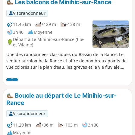
Les balcons de Minihic-sur-Rance
charme d'anciennes construction en pierre.
Certaines sont classée au patrimoine.
Visorandonneur
11,45 km
+129 m
-138 m
3h 40
Moyenne
Départ à Le Minihic-sur-Rance (Ille-
et-Vilaine)
Une des randonnées classiques du Bassin de la Rance. Le
sentier surplombe la Rance et offre de nombreux points de
vue colorés sur le plan d'eau, les grèves et la vie fluviale.
Une opportunité de longer les chantiers navals de Minihic.
Un retour par les chemins creux et le vallon ombragé de
Saint-Buc nous ramène à la Chapelle Sainte-Anne datant de
1631. Très aéré et ombragé en été, très lumineux et dégagé
Boucle au départ de Le Minihic-sur-
en début de printemps. Marée haute, marée basse : vous
Rance
ne voyez jamais le même paysage.
Visorandonneur
11,29 km
+96 m
-103 m
3h 30
Moyenne