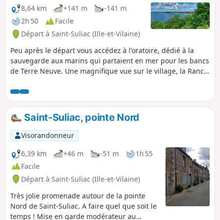
construit au 16e siècle, il fut actif jusque dans les années
8,64 km
+141 m
-141 m
1940. Une association à procédé à sa restauration complète.
2h 50
Facile
Départ à Saint-Suliac (Ille-et-Vilaine)
Peu après le départ vous accédez à l'oratoire, dédié à la
sauvegarde aux marins qui partaient en mer pour les bancs
de Terre Neuve. Une magnifique vue sur le village, la Rance
et la rive opposée jusqu'au Pont Chateaubriand. La balade
se poursuit en bord de Rance jusqu’au sommet du Mont
Gareau où un autre point de vue vous surprendra. Vous
pourrez admirer sur le parcours deux anciens moulins, un
Saint-Suliac, pointe Nord
moulin à vent qui domine le tertre (ne se visite pas, sur un
terrain privé non accessible) et un ancien moulin à marrée,
Visorandonneur
construit au 16e siècle, il fut actif jusque dans les années
1940. Une association s'emploie à sa restauration.
6,39 km
+46 m
-51 m
1h 55
Facile
Départ à Saint-Suliac (Ille-et-Vilaine)
Très jolie promenade autour de la pointe
Nord de Saint-Suliac. A faire quel que soit le
temps ! Mise en garde modérateur au