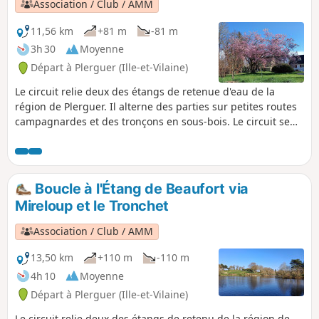
Association / Club / AMM
11,56 km
+81 m
-81 m
3h 30
Moyenne
Départ à Plerguer (Ille-et-Vilaine)
Le circuit relie deux des étangs de retenue d'eau de la
région de Plerguer. Il alterne des parties sur petites routes
campagnardes et des tronçons en sous-bois. Le circuit se
déroule principalement sur terrain dur, petites routes ou
chemins empierrés, il est particulièrement inintéressant
pendant les mois humides de l'automne à mars mais peu se
pratiquer avec bonheur les autres mois de l'année.Le circuit
Boucle à l'Étang de Beaufort via
ne présente aucune difficulté particulière.
Mireloup et le Tronchet
Association / Club / AMM
13,50 km
+110 m
-110 m
4h 10
Moyenne
Départ à Plerguer (Ille-et-Vilaine)
Le circuit relie deux des étangs de retenu de la région de