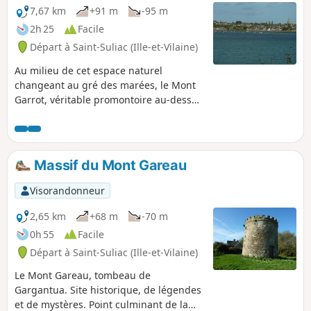
7,67 km
+91 m
-95 m
2h 25
Facile
Départ à Saint-Suliac (Ille-et-Vilaine)
Au milieu de cet espace naturel
changeant au gré des marées, le Mont
Garrot, véritable promontoire au-dessus
de l'estuaire maritime de La Rance, offre
au Nord un large panorama sur Saint-
Suliac et au Sud sur l'Anse de Vigneux
d'où émergent, à marée basse, les
Massif du Mont Gareau
fondations d'un ancien camp viking.
Visorandonneur
2,65 km
+68 m
-70 m
0h 55
Facile
Départ à Saint-Suliac (Ille-et-Vilaine)
Le Mont Gareau, tombeau de
Gargantua. Site historique, de légendes
et de mystères. Point culminant de la