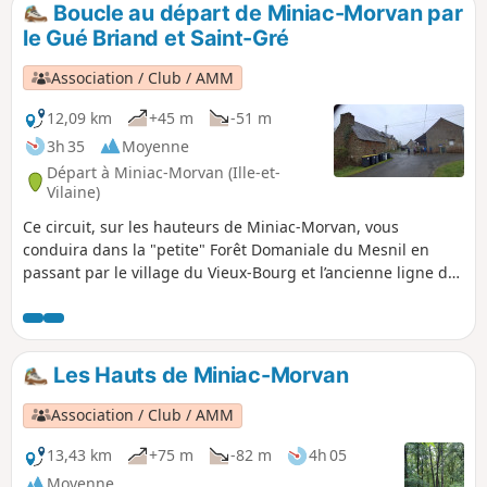
Boucle au départ de Miniac-Morvan par
p
le Gué Briand et Saint-Gré
Association / Club / AMM
12,09 km
+45 m
-51 m
3h 35
Moyenne
Départ à Miniac-Morvan (Ille-et-
Vilaine)
Ce circuit, sur les hauteurs de Miniac-Morvan, vous
conduira dans la "petite" Forêt Domaniale du Mesnil en
passant par le village du Vieux-Bourg et l’ancienne ligne du
tramway Rennes-Saint-Malo.Depuis Saint-Gré, vous
pourriez, par temps clair, voir un beau panorama sur la côte
de Cancale.Ce circuit emprunte de nombreux chemins sur
terre et en sous-bois. Très agréable pendant la belle saison,
Les Hauts de Miniac-Morvan
mais parfois très humide en dehors.
Association / Club / AMM
13,43 km
+75 m
-82 m
4h 05
Moyenne