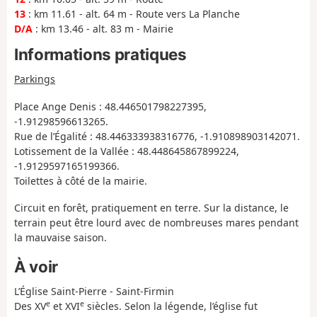
13
: km 11.61 - alt. 64 m - Route vers La Planche
D/A
: km 13.46 - alt. 83 m - Mairie
Informations pratiques
Parkings
Place Ange Denis : 48.446501798227395,
-1.91298596613265.
Rue de l’Égalité : 48.446333938316776, -1.910898903142071.
Lotissement de la Vallée : 48.448645867899224,
-1.9129597165199366.
Toilettes à côté de la mairie.
Circuit en forêt, pratiquement en terre. Sur la distance, le
terrain peut être lourd avec de nombreuses mares pendant
la mauvaise saison.
À voir
L’Église Saint-Pierre - Saint-Firmin
e
e
Des XV
et XVI
siècles. Selon la légende, l’église fut