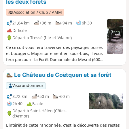
les deux forêts
Association / Club / AMM
21,84 km
+96 m
-94 m
6h 30
Difficile
Départ à Tressé (Ille-et-Vilaine)
Ce circuit vous fera traverser des paysages boisés
et bocagers. Majoritairement en sous-bois, il vous
fera parcourir la Forêt Domaniale du Mesnil (600
ha), ancienne propriété du corsaire Surcouf, ainsi
qu'une très petite partie de la Forêt de Coëtquen
Le Château de Coëtquen et sa forêt
(557 ha). Avec la politique de remembrement,
beaucoup de haies bocagères ont disparu en 50
Visorandonneur
ans. Pourtant, les haies et talus ont un rôle
important pour la diversité de la faune et de la
8,72 km
+50 m
-60 m
flore. Ils servent à abriter le bétail du vent, à
2h 40
Facile
limiter le ruissellement des eaux et à ralentir le
Départ à Saint-Hélen (Côtes-
vent. Les oiseaux, insectes et petits mammifères
d'Armor)
trouvent dans ces lieux un abri et de la
L'intérêt de cette randonnée, c'est la découverte des restes
nourriture. Les haies bocagères sont également