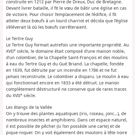
construite en 1212 par Pierre de Dreux, Duc de Bretagne.
Devant livrer bataille, il fit le vœu de bâtir une église en cas
de victoire. Pour choisir l’emplacement de l’édifice, il fit
atteler deux bœufs à un lourd charriot et décida que l’église
s’élèverait là où les bœufs s’arrêteraient.
Le Tertre Guy
Le Tertre Guy formait autrefois une importante propriété. Au
e
XVII
siècle, le domaine était composé d’une maison noble,
d’un colombier, de la Chapelle Saint-François et des moulins
à eau du Tertre Guy et du Gué Briand. La chapelle, fondée
en 1639, fut détruite par un incendie en 1786 et ne fut
jamais reconstruite. Le colombier a disparu. Le moulin à eau
qui fonctionnait encore en 1833 a été détruit. Le manoir
complètement déstructuré ne conserve que de rares traces
e
du XVII
siècle.
Les étangs de la Vallée
On y trouve des plantes aquatiques (iris, roseau, jonc…), de
nombreux insectes et amphibiens. Dans cet espace naturel,
il est possible de pêcher (si l’on possède une carte) et de
pique-niquer. On y voit également des moutons à tête noire