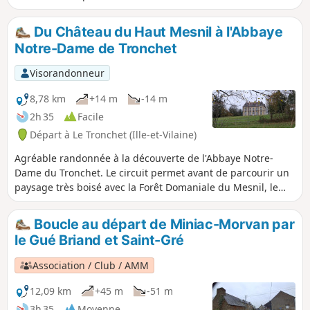
Dinard grâce au barrage de l’usine marémotrice. Après
l'avoir longé d'abord en eau douce puis en eau salée, vous
Du Château du Haut Mesnil à l'Abbaye
finirez votre circuit en empruntant des chemins creux qui
Notre-Dame de Tronchet
vous conduiront à un monument cinq fois millénaire.
Visorandonneur
8,78 km
+14 m
-14 m
2h 35
Facile
Départ à Le Tronchet (Ille-et-Vilaine)
Agréable randonnée à la découverte de l'Abbaye Notre-
Dame du Tronchet. Le circuit permet avant de parcourir un
paysage très boisé avec la Forêt Domaniale du Mesnil, le
château du Haut Mesnil avec sa chapelle, puis le Lac de
Mireloup. C'est un circuit très nature et culturel.
Boucle au départ de Miniac-Morvan par
le Gué Briand et Saint-Gré
Association / Club / AMM
12,09 km
+45 m
-51 m
3h 35
Moyenne