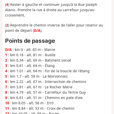
(
4
) Rester à gauche et continuer jusqu'à la Rue Joseph
Alanic. Prendre la rue à droite au carrefour jusqu'au
croisement.
(
2
) Reprendre le chemin inverse de l'aller pour revenir au
point de départ (
D/A
).
Points de passage
D/A
: km 0 - alt. 83 m - Mairie
1
: km 0.18 - alt. 81 m - Ruelle
2
: km 0.34 - alt. 69 m - Batiment social
3
: km 0.61 - alt. 64 m - Étang
4
: km 1.01 - alt. 64 m - Fin de la boucle de l'étang
5
: km 1.7 - alt. 59 m - La Morvonnais
6
: km 2.22 - alt. 67 m - Intersection de chemins
7
: km 3.81 - alt. 67 m - Le Rocher Marie
8
: km 4.79 - alt. 57 m - Carrefour du Tertre Guy
9
: km 6.61 - alt. 51 m - Chemins en pate d'oie
10
: km 8.05 - alt. 58 m - D10
11
: km 8.84 - alt. 53 m - Croix de chemin
12
: km 10.05 - alt. 59 m - Route