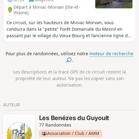
Départ à Miniac-Morvan (Ille-et-
Vilaine)
Ce circuit, sur les hauteurs de Miniac-Morvan, vous
conduira dans la "petite" Forêt Domaniale du Mesnil en
passant par le village du Vieux-Bourg et l’ancienne ligne du
tramway Rennes-Saint-Malo.Depuis Saint-Gré, vous
pourriez, par temps clair, voir un beau panorama sur la côte
Pour plus de randonnées, utilisez notre
moteur de recherche
de Cancale.Ce circuit emprunte de nombreux chemins sur
.
terre et en sous-bois. Très agréable pendant la belle saison,
mais parfois très humide en dehors.
Les descriptions et la trace GPS de ce circuit restent la
propriété de leur auteur. Ne pas les copier sans son
autorisation.
AUTEUR
Les Benézes du Guyoult
77 Randonnées
Association / Club / AMM