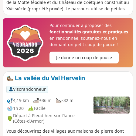
de la Motte féodale et du Château de Coëtquen construit au
source d’énergie renouvelable, ainsi que des
XVe siècle (propriété privée). Le parcours utilise de petites
capteurs de carbone. Depuis une vingtaine
routes et ainsi que de belles allées forestières. Le nom de
d'années, les communes favorisent la
Coëtquen peut se traduire par "forêt blanche". Les
reconstitution du réseau de haies bocagère et
Pour continuer à proposer des
Coëtquen étaient des seigneurs qui se sont fondus dans
des bosquets.
fonctionnalités gratuites et pratiques
une branche de la famille de Dinan.
en randonnée, soutenez-nous en
donnant un petit coup de pouce !
Je donne un coup de pouce
La vallée du Val Hervelin
Visorandonneur
4,19 km
+36 m
-32 m
1h 20
Facile
Départ à Pleudihen-sur-Rance
(Côtes-d'Armor)
Vous découvrirez des villages aux maisons de pierre dont