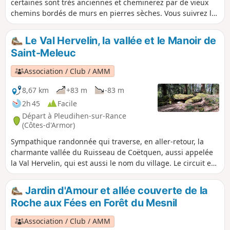
certaines sont très anciennes et cheminerez par de vieux
chemins bordés de murs en pierres sèches. Vous suivrez le
cours sinueux d'un ruisseau sous les frondaisons de grands
arbres. Si vous avez le temps, il y a plusieurs petits sentiers
Le Val Hervelin, la vallée et le Manoir de
non balisés qui serpentent au fond ce cette vallée
Saint-Meleuc
reposante et sauvage.
Association / Club / AMM
8,67 km
+83 m
-83 m
2h 45
Facile
Départ à Pleudihen-sur-Rance
(Côtes-d'Armor)
Sympathique randonnée qui traverse, en aller-retour, la
charmante vallée du Ruisseau de Coëtquen, aussi appelée
la Val Hervelin, qui est aussi le nom du village. Le circuit est
en général très agréable et le cheminement se fait en
grande partie en sous-bois. Il donne également l'occasion
Jardin d'Amour et allée couverte de la
de découvrir quelques vielles maison en particulier à St-
Roche aux Fées en Forêt du Mesnil
Méleuc et la Forge. Il permet de découvrir un site
mégalithique en forêt de la Tougeais, au Nord du lieu dit
Association / Club / AMM
"les Rouchiviers". Pas de difficulté significative, mais il est