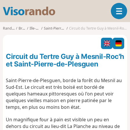
V
O
i
u
s
v
o
Randonnées
Bretagne
Ille-et-Vilaine
Saint-Pierre-de-Plesguen
Circuit du Tertre Guy à Mesnil-Roc'h et Saint-Pierre-de-Plesguen
r
r
i
a
r
n
l
d
Circuit du Tertre Guy à Mesnil-Roc'h
a
o
n
et Saint-Pierre-de-Plesguen
a
v
Saint-Pierre-de-Plesguen, borde la forêt du Mesnil au
i
Sud-Est. Le circuit est très boisé est bordé de
g
a
quelques hameaux pittoresques où l'on peut voir
t
quelques vieilles maison en pierre patinée par le
i
temps, en plus ou moins bon état.
o
n
Un magnifique four à pain est visible un peu en
dehors du circuit au lieu-dit La Planche au niveau de