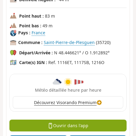
Point haut :
83 m
Point bas :
49 m
Pays :
France
Commune :
Saint-Pierre-de-Plesguen
(35720)
Départ/Arrivée :
N 48.446621° / O 1.912892°
Carte(s) IGN :
Ref. 1116ET, 1117SB, 1216O
Météo détaillée heure par heure
Découvrez Visorando Premium
Ouvrir dans l'app