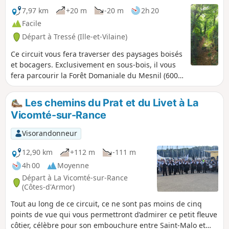
possible que le fond de la vallée soit très humide en
7,97 km
+20 m
-20 m
2h 20
période de pluie et le ruisseaux peut même déborder.
Facile
Départ à Tressé (Ille-et-Vilaine)
Ce circuit vous fera traverser des paysages boisés
et bocagers. Exclusivement en sous-bois, il vous
fera parcourir la Forêt Domaniale du Mesnil (600
ha), ancienne propriété du corsaire Surcouf. Les
sentiers sont bien entretenus mais nombreux
Les chemins du Prat et du Livet à La
surtout dans la partie Sud, bien suivre le tracé,
Vicomté-sur-Rance
idéalement sur son smartphone, car on peut
facilement se tromper de sentier. L'allée couverte,
Visorandonneur
désignée "La Roche aux Fées", doit être
distinguée d'autre autre allée du même nom, plus
12,90 km
+112 m
-111 m
monumentale, située à Janzé.
4h 00
Moyenne
Départ à La Vicomté-sur-Rance
(Côtes-d'Armor)
Tout au long de ce circuit, ce ne sont pas moins de cinq
points de vue qui vous permettront d’admirer ce petit fleuve
côtier, célèbre pour son embouchure entre Saint-Malo et