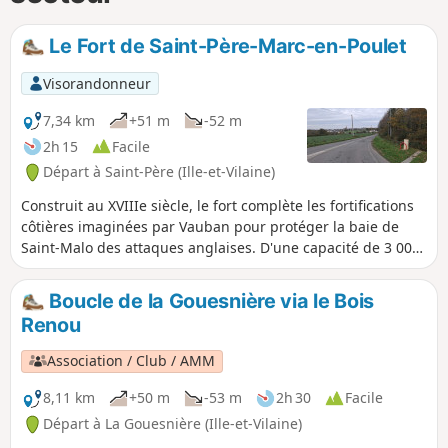
Le Fort de Saint-Père-Marc-en-Poulet
Visorandonneur
7,34 km
+51 m
-52 m
2h 15
Facile
Départ à Saint-Père (Ille-et-Vilaine)
Construit au XVIIIe siècle, le fort complète les fortifications
côtières imaginées par Vauban pour protéger la baie de
Saint-Malo des attaques anglaises. D'une capacité de 3 000
hommes, avec ses 26 casemates et sa poudrière longue de
46 m, il est livré trop tard pour assurer un rôle défensif.
Boucle de la Gouesnière via le Bois
Lors de la guerre 1914-1918, il abrita des prisonniers
Renou
allemands et, lors de la dernière guerre, il fut converti en
dépôt de munitions par les allemands qui feront sauter une
Association / Club / AMM
partie des casemates lors de leur évacuation. Déclassé en
1988, il est propriété de la Commune de Saint-Père-Marc-
8,11 km
+50 m
-53 m
2h 30
Facile
en-Poulet qui l'a restauré ; des spectacles y sont organisés.
Départ à La Gouesnière (Ille-et-Vilaine)