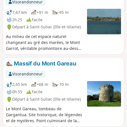
Visorandonneur
en direction du Sud, la Pointe du Puits ainsi
que le Pont Chateaubriand.
7,67 km
+91 m
-95 m
2h 25
Facile
Départ à Saint-Suliac (Ille-et-Vilaine)
Au milieu de cet espace naturel
changeant au gré des marées, le Mont
Garrot, véritable promontoire au-dessus
de l'estuaire maritime de La Rance, offre
au Nord un large panorama sur Saint-
Massif du Mont Gareau
Suliac et au Sud sur l'Anse de Vigneux
d'où émergent, à marée basse, les
Visorandonneur
fondations d'un ancien camp viking.
2,65 km
+68 m
-70 m
0h 55
Facile
Départ à Saint-Suliac (Ille-et-Vilaine)
Le Mont Gareau, tombeau de
Gargantua. Site historique, de légendes
et de mystères. Point culminant de la
région, qui offre du haut de ses 73m un