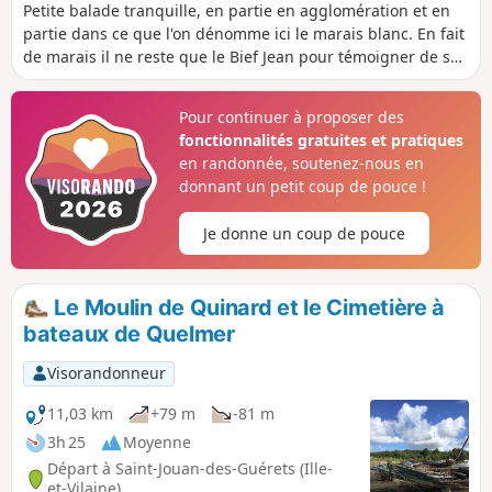
Petite balade tranquille, en partie en agglomération et en
partie dans ce que l'on dénomme ici le marais blanc. En fait
de marais il ne reste que le Bief Jean pour témoigner de son
ancienne nature. Le parcours emprunte une portion du
GRP® Tour du Pays Malouin.
Pour continuer à proposer des
fonctionnalités gratuites et pratiques
en randonnée, soutenez-nous en
donnant un petit coup de pouce !
Je donne un coup de pouce
Le Moulin de Quinard et le Cimetière à
bateaux de Quelmer
Visorandonneur
11,03 km
+79 m
-81 m
3h 25
Moyenne
Départ à Saint-Jouan-des-Guérets (Ille-
et-Vilaine)