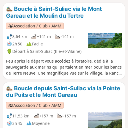
magnifique panorama à 360° ! On
Boucle à Saint-Suliac via le Mont
surplombe Saint-Suliac, classé parmi les
Gareau et le Moulin du Tertre
plus beaux villages de France, et par
beau temps on peut voir le Mont-Saint-
Association / Club / AMM
Michel, Granville et la côte Normande.
8,64 km
+141 m
-141 m
2h 50
Facile
Départ à Saint-Suliac (Ille-et-Vilaine)
Peu après le départ vous accédez à l'oratoire, dédié à la
sauvegarde aux marins qui partaient en mer pour les bancs
de Terre Neuve. Une magnifique vue sur le village, la Rance
et la rive opposée jusqu'au Pont Chateaubriand. La balade
se poursuit en bord de Rance jusqu’au sommet du Mont
Boucle depuis Saint-Suliac via la Pointe
Gareau où un autre point de vue vous surprendra. Vous
du Puits et le Mont Gareau
pourrez admirer sur le parcours deux anciens moulins, un
moulin à vent qui domine le tertre (ne se visite pas, sur un
Association / Club / AMM
terrain privé non accessible) et un ancien moulin à marrée,
construit au 16e siècle, il fut actif jusque dans les années
11,53 km
+157 m
-157 m
1940. Une association s'emploie à sa restauration.
3h 45
Moyenne