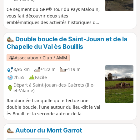
Ce segment du GRP® Tour du Pays Malouin,
vous fait découvrir deux sites
emblématiques des activités historiques des
bords de la Rance : le moulin à marée de
Quinard, et le cimetière à bateaux de
Double boucle de Saint-Jouan et de la
Quelmer. Beaux points de vue sur les Îles
Chapelle du Val ès Bouillis
Harteau et Chevet, les mouillages, et la rive
gauche de la Rance.
Association / Club / AMM
8,95 km
+122 m
-119 m
2h 55
Facile
Départ à Saint-Jouan-des-Guérets (Ille-
et-Vilaine)
Randonnée tranquille qui effectue une
double boucle, l'une autour du lieu-dit le Val
ès Bouilli et la seconde autour de la
Livaudais. Le circuit longe la Rance sur une
bonne partie de son parcours. Le reste est
Autour du Mont Garrot
partagé entre chemins creux et petites
routes. Sur le parcours on peut apercevoir,