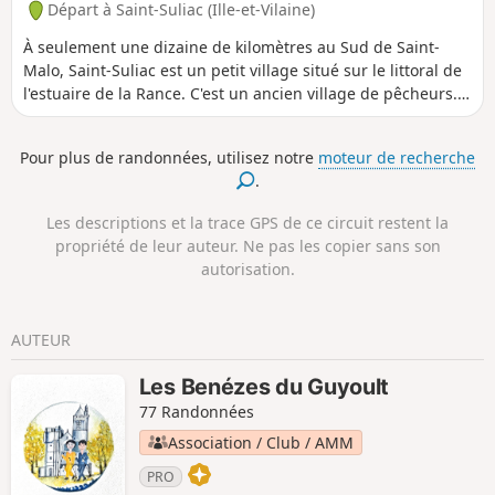
Départ à Saint-Suliac (Ille-et-Vilaine)
À seulement une dizaine de kilomètres au Sud de Saint-
Malo, Saint-Suliac est un petit village situé sur le littoral de
l'estuaire de la Rance. C'est un ancien village de pêcheurs.
Le circuit proposé ici permet de découvrir la richesse des
paysages, il chemine via le Mont Garrot (ou Gareau), qui, du
Pour plus de randonnées, utilisez notre
moteur de recherche
haut de ses 73 mètres, offre une vue panoramique sur la
.
vallée de la Rance et le "camp viking". Il longe le fleuve et
traverse des sites naturels classés. Vous pourrez admirer
Les descriptions et la trace GPS de ce circuit restent la
sur le parcours deux anciens moulins, un moulin à vent qui
propriété de leur auteur. Ne pas les copier sans son
domine le tertre (ne se visite pas, sur un terrain privé non
autorisation.
accessible) et l'ancien moulin à marrée du Boschet,
construit au 16e siècle, il fut actif jusque dans les années
1940. Une association à procédé à sa restauration complète.
AUTEUR
Les Benézes du Guyoult
77 Randonnées
Association / Club / AMM
PRO