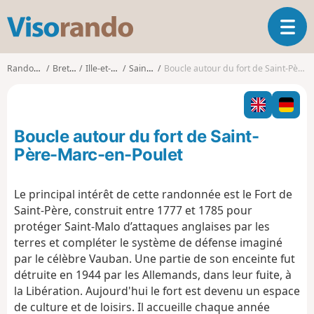
V
O
i
u
s
v
o
Randonnées
Bretagne
Ille-et-Vilaine
Saint-Père
Boucle autour du fort de Saint-Père-Marc-en-Poulet
r
r
i
a
r
n
l
d
Boucle autour du fort de Saint-
a
o
n
Père-Marc-en-Poulet
a
v
Le principal intérêt de cette randonnée est le Fort de
i
Saint-Père, construit entre 1777 et 1785 pour
g
a
protéger Saint-Malo d’attaques anglaises par les
t
terres et compléter le système de défense imaginé
i
par le célèbre Vauban. Une partie de son enceinte fut
o
détruite en 1944 par les Allemands, dans leur fuite, à
n
la Libération. Aujourd'hui le fort est devenu un espace
de culture et de loisirs. Il accueille chaque année