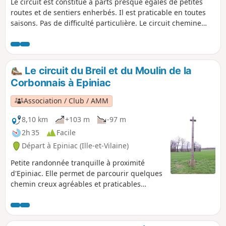
Le circuit est constitué à parts presque égales de petites
routes et de sentiers enherbés. Il est praticable en toutes
saisons. Pas de difficulté particulière. Le circuit chemine
dans les différents bois de la commune, assez giboyeuse.
Le parcours au niveau du parc de la Higourdais est
particulièrement agréable avec les sentiers qui longent les
deux étangs.
Le circuit du Breil et du Moulin de la
Corbonnais à Epiniac
Association / Club / AMM
8,10 km
+103 m
-97 m
2h 35
Facile
Départ à Epiniac (Ille-et-Vilaine)
Petite randonnée tranquille à proximité
d'Epiniac. Elle permet de parcourir quelques
chemin creux agréables et praticables
presque en toutes saisons et pas trop
difficiles. Par-ci par-là se trouvent des
maisons classées. Il n'est pas impossible de