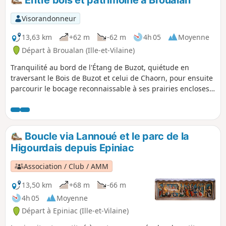
cendré. Pas de difficulté particulière.
Visorandonneur
13,63 km
+62 m
-62 m
4h 05
Moyenne
Départ à Broualan (Ille-et-Vilaine)
Tranquilité au bord de l'Étang de Buzot, quiétude en
traversant le Bois de Buzot et celui de Chaorn, pour ensuite
parcourir le bocage reconnaissable à ses prairies encloses
de talus, clôtures ou murs de pierres, c'est un tel
programme que ce circuit vous propose.
Boucle via Lannoué et le parc de la
Higourdais depuis Epiniac
Association / Club / AMM
13,50 km
+68 m
-66 m
4h 05
Moyenne
Départ à Epiniac (Ille-et-Vilaine)