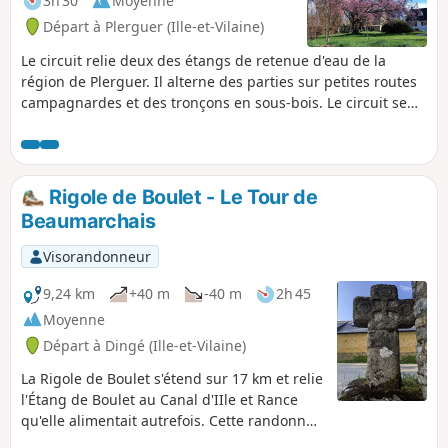
3h 30
Moyenne
Départ à Plerguer (Ille-et-Vilaine)
Le circuit relie deux des étangs de retenue d'eau de la
région de Plerguer. Il alterne des parties sur petites routes
campagnardes et des tronçons en sous-bois. Le circuit se
déroule principalement sur terrain dur, petites routes ou
chemins empierrés, il est particulièrement inintéressant
pendant les mois humides de l'automne à mars mais peu se
pratiquer avec bonheur les autres mois de l'année.Le circuit
Rigole de Boulet - Le Tour de
ne présente aucune difficulté particulière.
Beaumarchais
Visorandonneur
9,24 km
+40 m
-40 m
2h 45
Moyenne
Départ à Dingé (Ille-et-Vilaine)
La Rigole de Boulet s'étend sur 17 km et relie
l'Étang de Boulet au Canal d'IIle et Rance
qu'elle alimentait autrefois. Cette randonnée
permet de découvrir le plateau agricole à