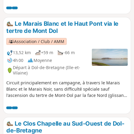
Celle proposée ici emprunte une partie du circuit Nominöe,
mais s'en distingue par un passage dans la campagne plus
au Sud, la découverte du Menhir du Champ Dolent et la
Fontaine Saint-Samson.
Le Marais Blanc et le Haut Pont via le
tertre de Mont Dol
Association / Club / AMM
13,52 km
+59 m
-66 m
4h 00
Moyenne
Départ à Dol-de-Bretagne (Ille-et-
Vilaine)
Circuit principalement en campagne, à travers le Marais
Blanc et le Marais Noir, sans difficulté spéciale sauf
l'ascension du tertre de Mont-Dol par la face Nord (glissant
si temps humide) et la descente vers la mairie (escalier
irrégulier). Le circuit emprunte le Chemin Vert entre Dol de
Bretagne et Mont-Dol. Belle vue sur le Marais Blanc et de la
Baie du Mont Saint-Michel du haut du tertre de Mont Dol.
Le Clos Chapelle au Sud-Ouest de Dol-
de-Bretagne