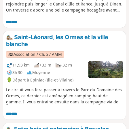
rejoindre puis longer le Canal d'Ille et Rance, jusqu'à Dinan.
On traverse d'abord une belle campagne bocagère avant
d'aborder la voie d'eau. En suivant le halage, on apprécie ce
beau canal doté d'une magnifique voute végétale, puis
après la confluence avec la Rance, c'est un parcours plus
sauvage qui se faufile dans le relief, juste avant Dinan.
Saint-Léonard, les Ormes et la ville
Cette étape ne présente aucune difficulté, puisqu'elle suit
blanche
essentiellement le fil de l'eau, à l'exception de la montée à
Dinan, si votre lieu de résidence l'exige.
Association / Club / AMM
11,93 km
+33 m
-32 m
3h 30
Moyenne
Départ à Epiniac (Ille-et-Vilaine)
Le circuit vous fera passer à travers le Parc du Domaine des
Ormes, ce dernier est aménagé en camping haut de
gamme. Il vous entraine ensuite dans la campagne via des
sentiers boisés et des petites routes. Avec un peu de
chance, si vous êtes silencieux, vous pourrez surprendre du
gros gibier dont des sangliers et sans doute quelques
oiseaux tels que aigrettes, garzette ou grande, ou un héron
Entre bois et patrimoine à Broualan