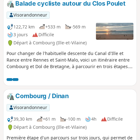
atteindre le bief de partage puis l'impressionnante échelle
Balade cycliste autour du Clos Poulet
des onze écluses de Hédé. Le retour au point de départ
n'est plus très loin.
Visorandonneur
122,72 km
+533 m
-569 m
3 jours
Difficile
Départ à Combourg (Ille-et-Vilaine)
Pour changer de l'habituelle descente du Canal d'Ille et
Rance entre Rennes et Saint-Malo, voici un itinéraire entre
Combourg et Dol de Bretagne, à parcourir en trois étapes.
Dinan, Paramé, et Dol sont les points à rallier pour savourer
les charmes de la Bretagne romantique, pays cher à
Châteaubriand. On découvre ainsi la partie septentrionale
du canal, la Rance maritime, la cité corsaire de Saint-Malo,
Combourg / Dinan
la partie orientale de la Côte d’Émeraude, pour terminer au
pied de la cathédrale Saint-Samson de Dol, après avoir
Visorandonneur
traversé les marais qui précèdent le Mont Saint-Michel.
39,30 km
+61 m
-100 m
4h
Difficile
Départ à Combourg (Ille-et-Vilaine)
Première étape d'un parcours sur trois jours, qui permet de