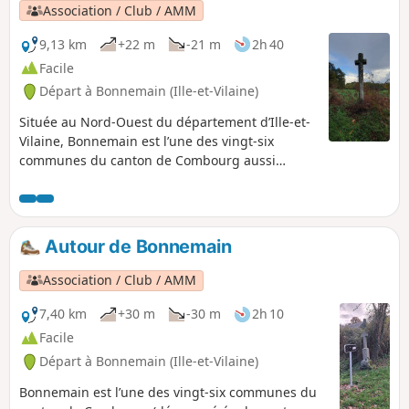
Association / Club / AMM
9,13 km
+22 m
-21 m
2h 40
Facile
Départ à Bonnemain (Ille-et-Vilaine)
Située au Nord-Ouest du département d’Ille-et-
Vilaine, Bonnemain est l’une des vingt-six
communes du canton de Combourg aussi
dénommé Bretagne romantique. Cette
randonnée tranquille permet de découvrir la
campagne environnante ainsi que le Domaine
des Ormes, réputé pour son camping. Le
Autour de Bonnemain
chemin est bordé de quelques belles maisons
de pierre et de deux croix de chemin. Le sentier
Association / Club / AMM
autour de l'Étang de la Sablonnière et
particulièrement agréable.
7,40 km
+30 m
-30 m
2h 10
Facile
Départ à Bonnemain (Ille-et-Vilaine)
Bonnemain est l’une des vingt-six communes du