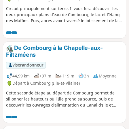
Circuit principalement sur terre. Il vous fera découvrir les
deux principaux plans d'eau de Combourg, le lac et l'étang
des Maffins. Puis, après avoir traversé le lotissement de la
Croix Briand, il vous conduira à la Haute Boissière par un
charmant petit chemin creux. Ce lieu est situé sur une
petite éminence à environ 80 mètres d'altitude, qui offre
par beau temps un joli point de vue panoramique sur
De Combourg à la Chapelle-aux-
Combourg et ses environs.
Filtzméens
Visorandonneur
44,99 km
+97 m
-119 m
3h
Moyenne
Départ à Combourg (Ille-et-Vilaine)
Cette seconde étape au départ de Combourg permet de
sillonner les hauteurs où l'Ille prend sa source, puis de
découvrir les ouvrages d'alimentation du Canal d'Ille et
Rance, et en particulier la Rigole du Boulet et l'étang dont
elle est issue. On retrouve ensuite le canal à Montreuil-sur-
Ille. Il suffit alors de remonter quelques écluses pour