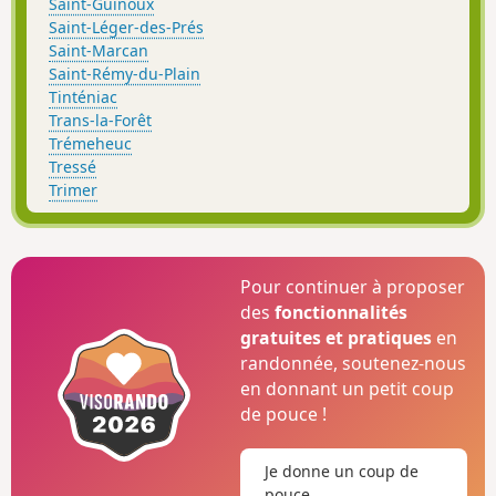
Saint-Guinoux
Saint-Léger-des-Prés
Saint-Marcan
Saint-Rémy-du-Plain
Tinténiac
Trans-la-Forêt
Trémeheuc
Tressé
Trimer
Pour continuer à proposer
des
fonctionnalités
gratuites et pratiques
en
randonnée, soutenez-nous
en donnant un petit coup
de pouce !
Je donne un coup de
pouce