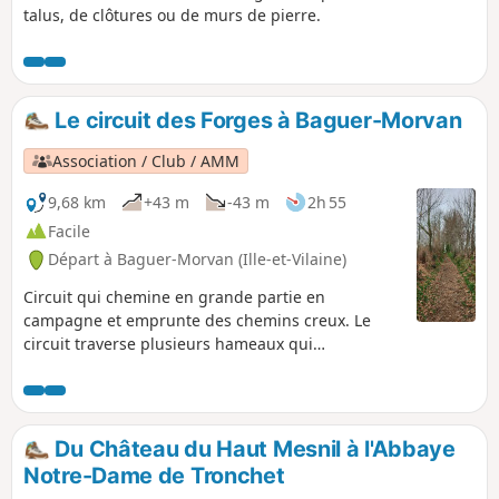
talus, de clôtures ou de murs de pierre.
Le circuit des Forges à Baguer-Morvan
Association / Club / AMM
9,68 km
+43 m
-43 m
2h 55
Facile
Départ à Baguer-Morvan (Ille-et-Vilaine)
Circuit qui chemine en grande partie en
campagne et emprunte des chemins creux. Le
circuit traverse plusieurs hameaux qui
interrogent sur l'origine des noms des lieux : les
Forges, le Portail des Forges et la Ville Feu.
Du Château du Haut Mesnil à l'Abbaye
Notre-Dame de Tronchet