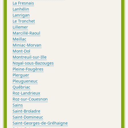
La Fresnais
Lanhélin
Lanrigan
Le Tronchet
Lillemer
Marcillé-Raoul
Meillac
Miniac-Morvan
Mont-Dol
Montreuil-sur-Ille
Noyal-sous-Bazouges
Pleine-Fougères
Plerguer
Pleugueneuc
Québriac
Roz-Landrieux
Roz-sur-Couesnon
Sains
Saint-Broladre
Saint-Domineuc
Saint-Georges-de-Gréhaigne