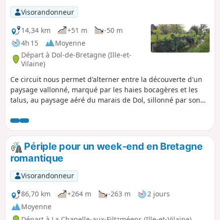
Visorandonneur
14,34 km
+51 m
-50 m
4h 15
Moyenne
Départ à Dol-de-Bretagne (Ille-et-
Vilaine)
Ce circuit nous permet d'alterner entre la découverte d'un
paysage vallonné, marqué par les haies bocagères et les
talus, au paysage aéré du marais de Dol, sillonné par son
vaste maillage de canaux et de fossés et ponctué par
l'omniprésence du Mont-Dol et de la Cathédrale de Dol-de-
Bretagne.
Périple pour un week-end en Bretagne
romantique
Visorandonneur
86,70 km
+264 m
-263 m
2 jours
Moyenne
Départ à La Chapelle-aux-Filtzméens (Ille-et-Vilaine)