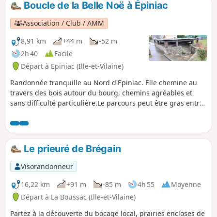
rencontrer parfois une horde de sangliers
Boucle de la Belle Noë à Épiniac
en sous-bois, surtout en période de chasse !
Donc prudence.
Association / Club / AMM
8,91 km
+44 m
-52 m
2h 40
Facile
Départ à Epiniac (Ille-et-Vilaine)
Randonnée tranquille au Nord d'Epiniac. Elle chemine au
travers des bois autour du bourg, chemins agréables et
sans difficulté particulière.Le parcours peut être gras entre
novembre et mars mais pas inondé. La région est assez
giboyeuse, il arrive parfois de rencontre une horde de
sangliers en sous-bois, surtout en période de chasse ! Donc
prudence.
Le prieuré de Brégain
Visorandonneur
16,22 km
+91 m
-85 m
4h 55
Moyenne
Départ à La Boussac (Ille-et-Vilaine)
Partez à la découverte du bocage local, prairies encloses de