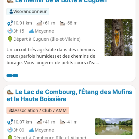
Michel dans le Nord-Est. Le retour se fait sur de petites
routes assez agréables en général et peu fréquentées et
Visorandonneur
qui permettent de découvrir de vieux hameaux et quelques
belles maisons en pierre.
10,91 km
+61 m
-68 m
3h 15
Moyenne
Départ à Cuguen (Ille-et-Vilaine)
Un circuit très agréable dans des chemins
creux (parfois humides) et des chemins de
bocage. Vous longerez de petits cours d'eau
avec le bruit incessant des clapotis quand ils
traversent une zone de cailloux. Point
d'orgue de cette randonnée : le menhir de la
Butte.
Le Lac de Combourg, l'Étang des Mufins
et la Haute Boissière
Association / Club / AMM
10,07 km
+41 m
-41 m
3h 00
Moyenne
Départ à Combourg (Ille-et-Vilaine)