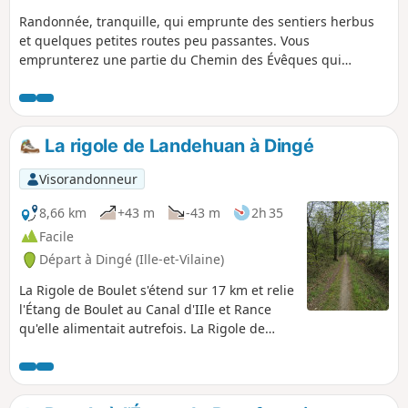
Randonnée, tranquille, qui emprunte des sentiers herbus
et quelques petites routes peu passantes. Vous
emprunterez une partie du Chemin des Évêques qui
servait, à ces derniers, à rejoindre leur résidence d'été. En
effet, le château du Domaine des Ormes, situé à proximité,
était, autrefois (début du XIVe siècle), la résidence d’été des
Évêques de Dol-de-Bretagne. Aujourd'hui, c'est un camping.
La rigole de Landehuan à Dingé
Les sentiers sont ombragés. Si vous les empruntez à
l'automne, vous pourrez faire le ramassage de nombreuses
Visorandonneur
châtaignes.
8,66 km
+43 m
-43 m
2h 35
Facile
Départ à Dingé (Ille-et-Vilaine)
La Rigole de Boulet s'étend sur 17 km et relie
l'Étang de Boulet au Canal d'IIle et Rance
qu'elle alimentait autrefois. La Rigole de
Landéhuan est une rigole secondaire qui
alimentait la Rigole de Boulet. Le circuit
longe la rigole sur 2 km, sous des hêtres bi-
centenaires. Il traverse aussi les hameaux