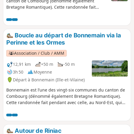
canton de Combourg (dénommé également
Bretagne Romantique). Cette randonnée fait
pendant avec celle, au Nord-Est, qui chemine
entre le bourg et le Domaine des Ormes. Elle
chemine dans la campagne via des chemins
creux et quelques jolies petites demeures.
Boucle au départ de Bonnemain via la
Perinne et les Ormes
Association / Club / AMM
12,91 km
+50 m
-50 m
3h 50
Moyenne
Départ à Bonnemain (Ille-et-Vilaine)
Bonnemain est l’une des vingt-six communes du canton de
Combourg (dénommé également Bretagne Romantique).
Cette randonnée fait pendant avec celle, au Nord-Est, qui
chemine entre le bourg et le Domaine des Ormes. Elle
chemine dans la campagne, via des chemins creux et
quelques jolies petites demeures.
Autour de Riniac