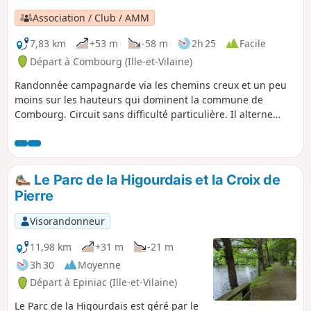
Association / Club / AMM
7,83 km
+53 m
-58 m
2h 25
Facile
Départ à Combourg (Ille-et-Vilaine)
Randonnée campagnarde via les chemins creux et un peu
moins sur les hauteurs qui dominent la commune de
Combourg. Circuit sans difficulté particulière. Il alterne
chemins en sous-bois et chemins à travers champs. Une
part significative sur routes à très faible circulation. Riniac
ne présente pas d'intérêt particulier. C'est plutôt un village
"dortoir" mais avec de jolies maisons. La campagne offre de
Le Parc de la Higourdais et la Croix de
belles perspectives.
Pierre
Visorandonneur
11,98 km
+31 m
-21 m
3h 30
Moyenne
Départ à Epiniac (Ille-et-Vilaine)
Le Parc de la Higourdais est géré par le