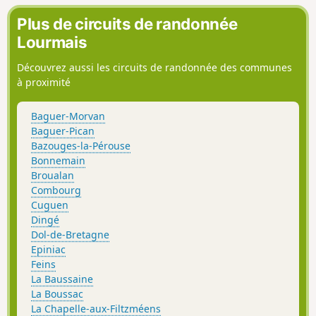
travers une belle campagne vallonnée au riche bocage.
Plus de circuits de randonnée
Lourmais
Découvrez aussi les circuits de randonnée des communes
à proximité
Baguer-Morvan
Baguer-Pican
Bazouges-la-Pérouse
Bonnemain
Broualan
Combourg
Cuguen
Dingé
Dol-de-Bretagne
Epiniac
Feins
La Baussaine
La Boussac
La Chapelle-aux-Filtzméens