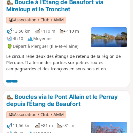
Boucle à l'Étang de Beaufort via
de La Bouderie et des Hauts Rochers où l'on
Mireloup et le Tronchet
retrouve un habitat traditionnel de la
région : murs en granit, portes cintrées,
Association / Club / AMM
jardins travaillés...
13,50 km
+110 m
-110 m
4h 10
Moyenne
Départ à Plerguer (Ille-et-Vilaine)
Le circuit relie deux des étangs de retenu de la région de
Plerguer. Il alterne des parties sur petites routes
campagnardes et des tronçons en sous-bois et en
particulier dans la Forêt du Mesnil, le long de l'Étang de
Mireloup.Le circuit ne présente aucune difficulté
particulière malgré la dénivellation cumulée notable (pour
la région).
Boucles via le Pont Allain et le Perray
depuis l'Étang de Beaufort
Association / Club / AMM
11,56 km
+81 m
-81 m