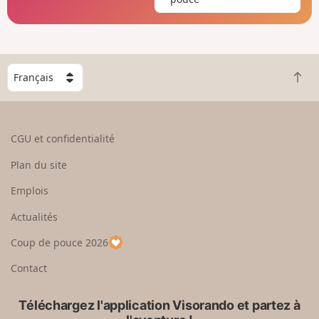
C
R
h
e
o
t
i
o
s
CGU et confidentialité
u
i
r
s
Plan du site
e
s
n
e
Emplois
h
z
Actualités
a
u
u
n
Coup de pouce 2026
t
p
a
Contact
y
s
Téléchargez l'application Visorando et partez à