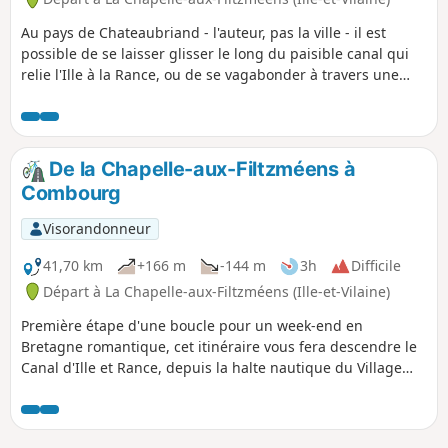
Au pays de Chateaubriand - l'auteur, pas la ville - il est
possible de se laisser glisser le long du paisible canal qui
relie l'Ille à la Rance, ou de se vagabonder à travers une
riche campagne aux douces ondulations. De grands arbres
y composent un élégant bocage, qui laisse apparaître ici et
là quelques belles bâtisses et châteaux imposants. Et au
milieu, coule une rivière, dont on cherchera la source !
De la Chapelle-aux-Filtzméens à
Combourg
Visorandonneur
41,70 km
+166 m
-144 m
3h
Difficile
Départ à La Chapelle-aux-Filtzméens (Ille-et-Vilaine)
Première étape d'une boucle pour un week-end en
Bretagne romantique, cet itinéraire vous fera descendre le
Canal d'Ille et Rance, depuis la halte nautique du Village
jusqu'à la confluence avec la Rance, puis revenir vers
Combourg par les hauteurs qui dépassent à peine la voie
d'eau. Après Évran, les manoirs et châteaux se succèdent à