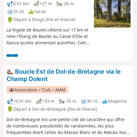
Anglais (XIe siècle). Balade très aérée en
8,01 km
+27 m
-26 m
toutes saisons et à l'ombre en été.
2h 20
Facile
Variante 8 km : voir Informations
Départ à Dingé (Ille-et-Vilaine)
La Rigole de Boulet s'étend sur 17 km et
relie l'Étang de Boulet au Canal d'IIle et
Rance qu'elle alimentait autrefois. Cette
randonnée permet de découvrir la
partie centrale de la rigole, au Sud-Est
de Dingé. Le sentier, bien aménagé, en
suit les berges, à l'ombre des hêtres
Boucle Est de Dol-de-Bretagne via le
bicentenaires. Il permet de découvrir
Champ Dolent
quelques petits ouvrages d'art de
construction de la rigole. Balade très
Association / Club / AMM
aérée en toutes saisons et à l'ombre en
été.
10,91 km
+33 m
-35 m
3h 10
Moyenne
Départ à Dol-de-Bretagne (Ille-et-Vilaine)
Dol-de-Bretagne est une petite cité de caractère qui offre
de nombreuses possibilités de randonnées, les plus
fréquentées étant celles du Marais Blanc et du Marais Noir.