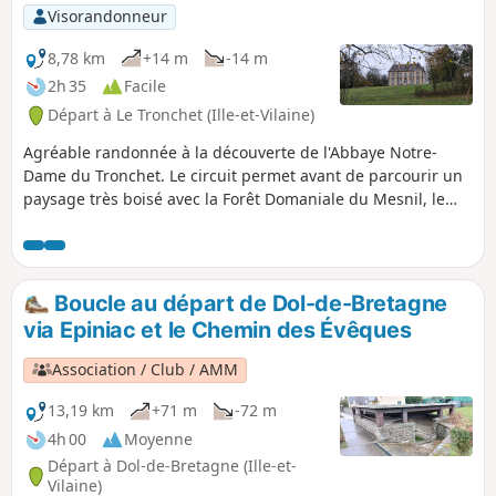
Visorandonneur
8,78 km
+14 m
-14 m
2h 35
Facile
Départ à Le Tronchet (Ille-et-Vilaine)
Agréable randonnée à la découverte de l'Abbaye Notre-
Dame du Tronchet. Le circuit permet avant de parcourir un
paysage très boisé avec la Forêt Domaniale du Mesnil, le
château du Haut Mesnil avec sa chapelle, puis le Lac de
Mireloup. C'est un circuit très nature et culturel.
Boucle au départ de Dol-de-Bretagne
via Epiniac et le Chemin des Évêques
Association / Club / AMM
13,19 km
+71 m
-72 m
4h 00
Moyenne
Départ à Dol-de-Bretagne (Ille-et-
Vilaine)