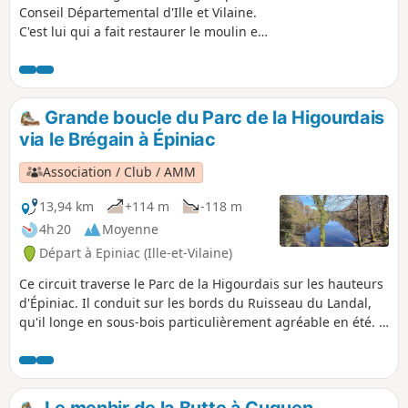
Conseil Départemental d'Ille et Vilaine.
C'est lui qui a fait restaurer le moulin et
le fournil. De plus, tout au long du
parcours ce n'est pas moins de cinq
croix que vous découvrirez.
Grande boucle du Parc de la Higourdais
via le Brégain à Épiniac
Association / Club / AMM
13,94 km
+114 m
-118 m
4h 20
Moyenne
Départ à Epiniac (Ille-et-Vilaine)
Ce circuit traverse le Parc de la Higourdais sur les hauteurs
d'Épiniac. Il conduit sur les bords du Ruisseau du Landal,
qu'il longe en sous-bois particulièrement agréable en été. Il
se poursuit ensuite avec une moitié sur route et une autre
moitié sur des sentiers. La randonnée passe par la colline
du Brégain, qui offre une très belle vue sur le bassin du
Guyoult au Nord. Par bau temps, on aperçoit le Mont-Saint-
Le menhir de la Butte à Cuguen