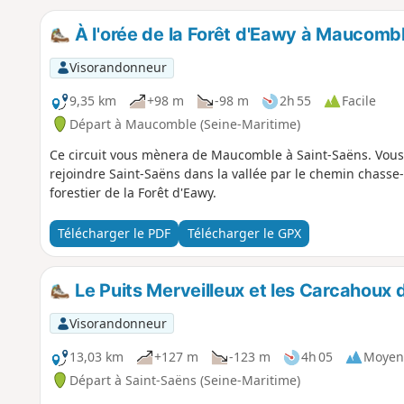
À l'orée de la Forêt d'Eawy à Maucomb
Visorandonneur
9,35 km
+98 m
-98 m
2h 55
Facile
Départ à Maucomble (Seine-Maritime)
Ce circuit vous mènera de Maucomble à Saint-Saëns. Vous
rejoindre Saint-Saëns dans la vallée par le chemin chasse
forestier de la Forêt d'Eawy.
Télécharger le PDF
Télécharger le GPX
Le Puits Merveilleux et les Carcahoux
Visorandonneur
13,03 km
+127 m
-123 m
4h 05
Moyen
Départ à Saint-Saëns (Seine-Maritime)