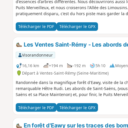
d'essences d'arbres différentes. Nous découvrirons aussi
Puits Merveilleux, et nous croiserons l'Allée des Limousins. 
pratiquement disparu, c'est du hors piste mais garder la d
Télécharger le PDF
Télécharger le GPX
Les Ventes Saint-Rémy - Les abords d
Visorandonneur
16,16 km
+194 m
-192 m
5h 10
Moyen
Départ à Ventes-Saint-Rémy (Seine-Maritime)
Randonnée dans la magnifique forêt d'Eawy, visite de la c
remarquable Hêtre Rudi. Les abords de Saint-Saëns, (vous po
Saëns et sa Place Maintenon) et, pour finir, le Puits Mervei
Télécharger le PDF
Télécharger le GPX
En forêt d'Eawy sur les traces des bo