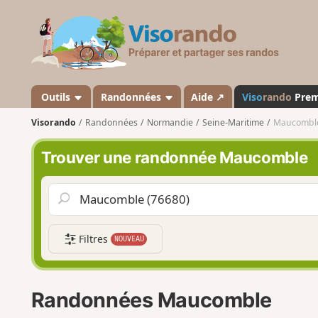
V
i
s
o
r
a
Outils
Randonnées
Aide ↗
Viso
rando
Pre
n
Visorando
Randonnées
Normandie
Seine-Maritime
Maucombl
d
o
Trouver une randonnée Maucomble
Filtres
NOUVEAU
Randonnées Maucomble