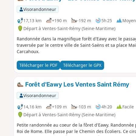
Visorandonneur
17,13 km
+190 m
-192 m
5h 25
Moyen
Départ à Ventes-Saint-Rémy (Seine-Maritime)
Randonnée dans la magnifique forêt d'Eawy avec le passa
traversée par le centre ville de Saint-Saëns et sa place Main
Carcahoux.
Télécharger le PDF
Télécharger le GPX
Forêt d'Eawy Les Ventes Saint Rémy
Visorandonneur
14,16 km
+109 m
-103 m
4h 20
Facile
Départ à Ventes-Saint-Rémy (Seine-Maritime)
Petite randonnée au coeur de la fôret d'Eawy. Randonnée
Roi de Rome. Elle passe par le Chemin des Écoliers. Ce cir