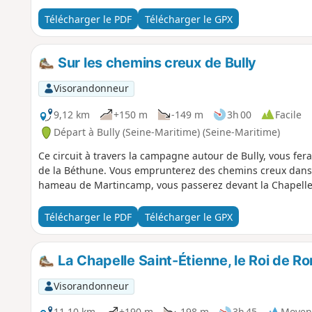
Télécharger le PDF
Télécharger le GPX
Sur les chemins creux de Bully
Visorandonneur
9,12 km
+150 m
-149 m
3h 00
Facile
Départ à Bully (Seine-Maritime) (Seine-Maritime)
Ce circuit à travers la campagne autour de Bully, vous fera
de la Béthune. Vous emprunterez des chemins creux dans le
hameau de Martincamp, vous passerez devant la Chapelle
Télécharger le PDF
Télécharger le GPX
La Chapelle Saint-Étienne, le Roi de Ro
Visorandonneur
11,10 km
+190 m
-198 m
3h 45
Moyen