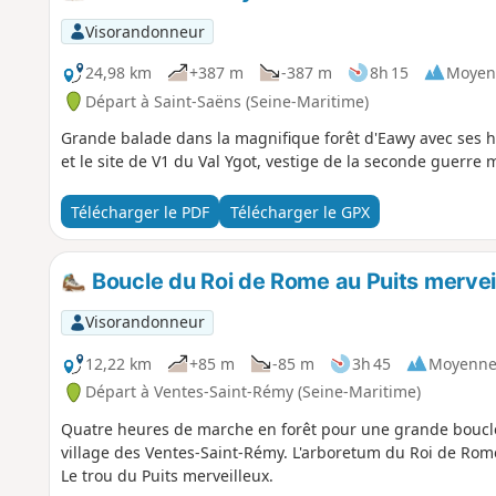
Visorandonneur
24,98 km
+387 m
-387 m
8h 15
Moyen
Départ à Saint-Saëns (Seine-Maritime)
Grande balade dans la magnifique forêt d'Eawy avec ses h
et le site de V1 du Val Ygot, vestige de la seconde guerre 
Télécharger le PDF
Télécharger le GPX
Boucle du Roi de Rome au Puits mervei
Visorandonneur
12,22 km
+85 m
-85 m
3h 45
Moyenn
Départ à Ventes-Saint-Rémy (Seine-Maritime)
Quatre heures de marche en forêt pour une grande boucle
village des Ventes-Saint-Rémy. L'arboretum du Roi de Rome
Le trou du Puits merveilleux.