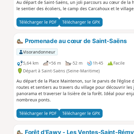
Au départ de Saint-Saëns, un joli parcours au cœur de la h
le sentier des écoliers, le camp des Carcahoux et le villag
Télécharger le PDF
Télécharger le GPX
Promenade au cœur de Saint-Saëns
Visorandonneur
5,64 km
+56 m
-52 m
1h 45
Facile
Départ à Saint-Saëns (Seine-Maritime)
Au départ de la Place Maintenon, sur le parvis de l'église
routes et sentiers au travers du village pour découvrir les
panorama et traverser la lisière de la forêt. Idéal pour en
nombreux ponts.
Télécharger le PDF
Télécharger le GPX
Forêt d'Eawy - Les Ventes-Saint-Rémy