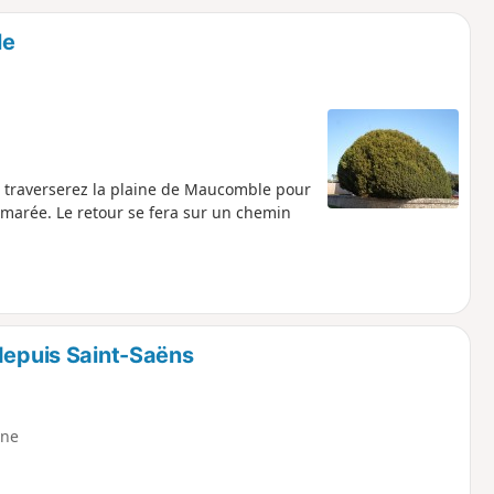
o
a
le
i
m
p
 traverserez la plaine de Maucomble pour
-marée. Le retour se fera sur un chemin
 depuis Saint-Saëns
ne