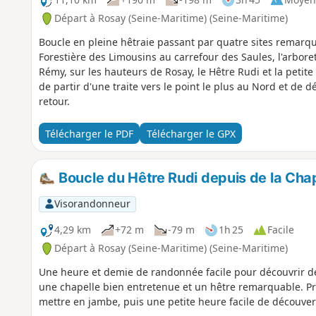
Départ à Rosay (Seine-Maritime) (Seine-Maritime)
Boucle en pleine hêtraie passant par quatre sites remarqu
Forestière des Limousins au carrefour des Saules, l'arbor
Rémy, sur les hauteurs de Rosay, le Hêtre Rudi et la petite
de partir d'une traite vers le point le plus au Nord et de d
retour.
Télécharger le PDF
Télécharger le GPX
Boucle du Hêtre Rudi depuis de la Chap
Visorandonneur
4,29 km
+72 m
-79 m
1h 25
Facile
Départ à Rosay (Seine-Maritime) (Seine-Maritime)
Une heure et demie de randonnée facile pour découvrir deu
une chapelle bien entretenue et un hêtre remarquable. Pr
mettre en jambe, puis une petite heure facile de découvert