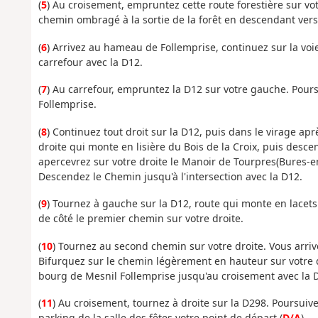
(
5
) Au croisement, empruntez cette route forestière sur vot
chemin ombragé à la sortie de la forêt en descendant ver
(
6
) Arrivez au hameau de Follemprise, continuez sur la v
carrefour avec la D12.
(
7
) Au carrefour, empruntez la D12 sur votre gauche. Pour
Follemprise.
(
8
) Continuez tout droit sur la D12, puis dans le virage a
droite qui monte en lisière du Bois de la Croix, puis desce
apercevrez sur votre droite le Manoir de Tourpres(Bures-e
Descendez le Chemin jusqu'à l'intersection avec la D12.
(
9
) Tournez à gauche sur la D12, route qui monte en lacets.
de côté le premier chemin sur votre droite.
(
10
) Tournez au second chemin sur votre droite. Vous arri
Bifurquez sur le chemin légèrement en hauteur sur votre 
bourg de Mesnil Follemprise jusqu'au croisement avec la 
(
11
) Au croisement, tournez à droite sur la D298. Poursuive
parking de la salle des fêtes votre point de départ (
D/A
).