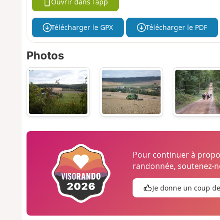
Ouvrir dans l'app
Télécharger le GPX
Télécharger le PDF
Photos
Pour continuer à prop
randonnée, soutenez-no
Je donne un coup d