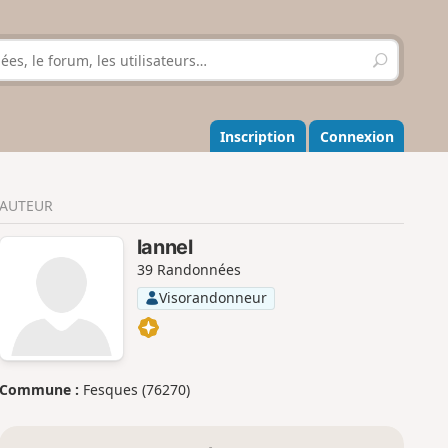
R
e
c
h
e
Inscription
Connexion
r
c
h
AUTEUR
e
r
lannel
39 Randonnées
Visorandonneur
Commune :
Fesques (76270)