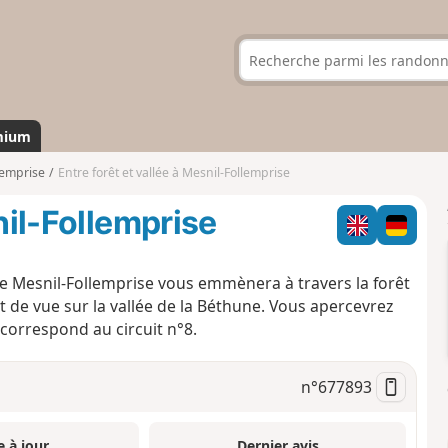
mium
lemprise
Entre forêt et vallée à Mesnil-Follemprise
nil-Follemprise
e Mesnil-Follemprise vous emmènera à travers la forêt
 de vue sur la vallée de la Béthune. Vous apercevrez
correspond au circuit n°8.
n°
677893
e à jour
Dernier avis