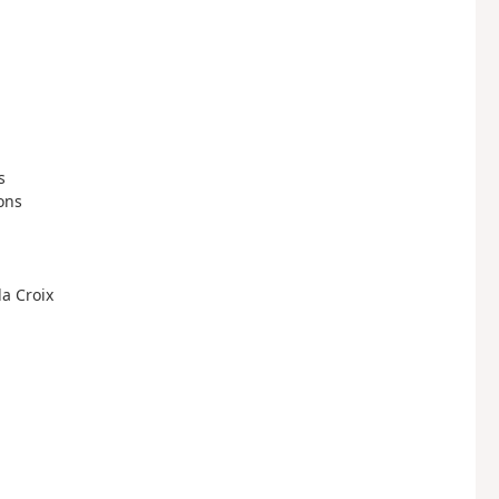
s
ons
la Croix