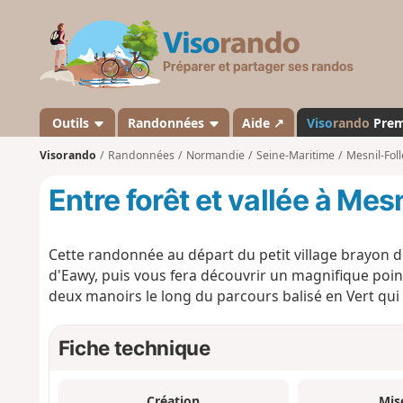
V
i
s
o
r
a
Outils
Randonnées
Aide ↗
Viso
rando
Pre
n
Visorando
Randonnées
Normandie
Seine-Maritime
Mesnil-Fol
d
o
Entre forêt et vallée à Mes
Cette randonnée au départ du petit village brayon d
d'Eawy, puis vous fera découvrir un magnifique point
deux manoirs le long du parcours balisé en Vert qui 
Fiche technique
Création
Mis