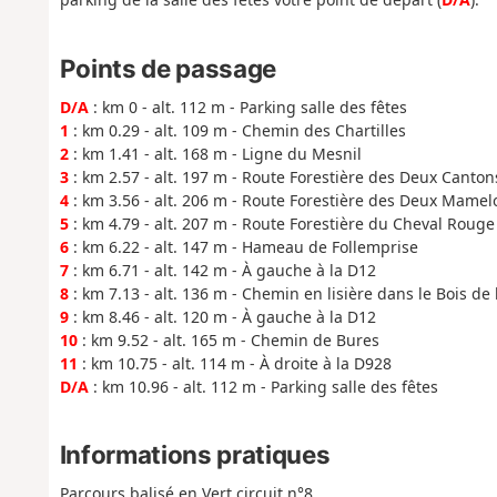
Points de passage
D/A
: km 0 - alt. 112 m - Parking salle des fêtes
1
: km 0.29 - alt. 109 m - Chemin des Chartilles
2
: km 1.41 - alt. 168 m - Ligne du Mesnil
3
: km 2.57 - alt. 197 m - Route Forestière des Deux Canton
4
: km 3.56 - alt. 206 m - Route Forestière des Deux Mamel
5
: km 4.79 - alt. 207 m - Route Forestière du Cheval Rouge
6
: km 6.22 - alt. 147 m - Hameau de Follemprise
7
: km 6.71 - alt. 142 m - À gauche à la D12
8
: km 7.13 - alt. 136 m - Chemin en lisière dans le Bois de 
9
: km 8.46 - alt. 120 m - À gauche à la D12
10
: km 9.52 - alt. 165 m - Chemin de Bures
11
: km 10.75 - alt. 114 m - À droite à la D928
D/A
: km 10.96 - alt. 112 m - Parking salle des fêtes
Informations pratiques
Parcours balisé en Vert circuit n°8.