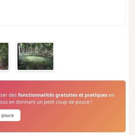
oser des
fonctionnalités gratuites et pratiques
en
us en donnant un petit coup de pouce !
e pouce