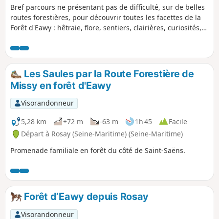
Bref parcours ne présentant pas de difficulté, sur de belles
routes forestières, pour découvrir toutes les facettes de la
Forêt d'Eawy : hêtraie, flore, sentiers, clairières, curiosités,
coupes de bois, zones humides, coins pique-nique. Sortie
idéale pour une balade en famille, avec les parents, les tout
jeunes enfants et les grands-parents âgés. Une variante
raccourcie est même possible.
Les Saules par la Route Forestière de
Missy en forêt d'Eawy
Visorandonneur
5,28 km
+72 m
-63 m
1h 45
Facile
Départ à Rosay (Seine-Maritime) (Seine-Maritime)
Promenade familiale en forêt du côté de Saint-Saëns.
Forêt d’Eawy depuis Rosay
Visorandonneur