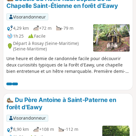
Étienne. Ce circuit propose de partir
Chapelle Saint-Étienne en forêt d'Eawy
d'une traite vers le point le plus au Nord
et de découvrir les quatre sites sur le
Visorandonneur
chemin du retour.
4,29 km
+72 m
-79 m
1h 25
Facile
Départ à Rosay (Seine-Maritime)
(Seine-Maritime)
Une heure et demie de randonnée facile pour découvrir
deux curiosités typiques de la Forêt d'Eawy, une chapelle
bien entretenue et un hêtre remarquable. Première demi-
heure très facile, pour se mettre en jambe, puis une petite
heure facile de découverte en forêt.
Du Père Antoine à Saint-Paterne en
forêt d'Eawy
Visorandonneur
8,90 km
+108 m
-112 m