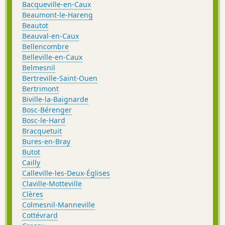
Bacqueville-en-Caux
Beaumont-le-Hareng
Beautot
Beauval-en-Caux
Bellencombre
Belleville-en-Caux
Belmesnil
Bertreville-Saint-Ouen
Bertrimont
Biville-la-Baignarde
Bosc-Bérenger
Bosc-le-Hard
Bracquetuit
Bures-en-Bray
Butot
Cailly
Calleville-les-Deux-Églises
Claville-Motteville
Clères
Colmesnil-Manneville
Cottévrard