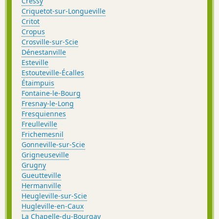
Cressy
Criquetot-sur-Longueville
Critot
Cropus
Crosville-sur-Scie
Dénestanville
Esteville
Estouteville-Écalles
Étaimpuis
Fontaine-le-Bourg
Fresnay-le-Long
Fresquiennes
Freulleville
Frichemesnil
Gonneville-sur-Scie
Grigneuseville
Grugny
Gueutteville
Hermanville
Heugleville-sur-Scie
Hugleville-en-Caux
La Chapelle-du-Bourgay