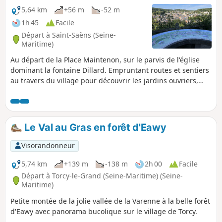
5,64 km
+56 m
-52 m
1h 45
Facile
Départ à Saint-Saëns (Seine-
Maritime)
Au départ de la Place Maintenon, sur le parvis de l'église
dominant la fontaine Dillard. Empruntant routes et sentiers
au travers du village pour découvrir les jardins ouvriers,
déboucher sur un panorama et traverser la lisière de la
forêt. Idéal pour enjamber la Varenne et découvrir les
nombreux ponts.
Le Val au Gras en forêt d'Eawy
Visorandonneur
5,74 km
+139 m
-138 m
2h 00
Facile
Départ à Torcy-le-Grand (Seine-Maritime) (Seine-
Maritime)
Petite montée de la jolie vallée de la Varenne à la belle forêt
d'Eawy avec panorama bucolique sur le village de Torcy.