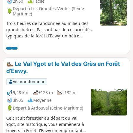
2h 50
Facile
Départ à Les Grandes-Ventes (Seine-
Maritime)
Trois heures de randonnée au milieu des
grands hêtres. Passant par deux curiosités
typiques de la forêt d'Eawy, un hêtre
remarquable, celui du Père Antoine, et une
mare, celle de Saint-Paterne. Circuit facile en
toute saison car la variante hors piste est
sans portion boueuse.
Le Val Ygot et le Val des Grès en Forêt
d'Eawy.
Visorandonneur
9,48 km
+128 m
-132 m
3h 05
Moyenne
Départ à Ardouval (Seine-Maritime)
Ce circuit forestier au départ du Val
Ygot, site historique, vous emmènera à
travers la Forêt d'Eawy en empruntant