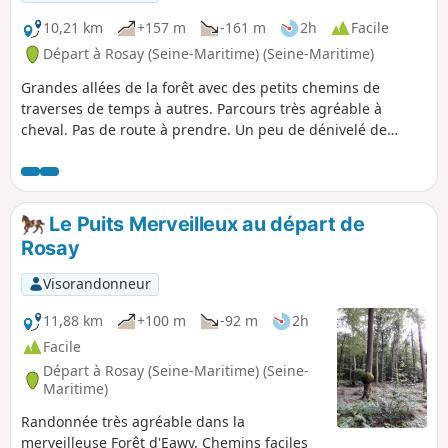
10,21 km
+157 m
-161 m
2h
Facile
Départ à Rosay (Seine-Maritime) (Seine-Maritime)
Grandes allées de la forêt avec des petits chemins de
traverses de temps à autres. Parcours très agréable à
cheval. Pas de route à prendre. Un peu de dénivelé de
temps à autres et de nombreuses autres possibilités de
chemins autour de ce parcours
Le Puits Merveilleux au départ de
Rosay
Visorandonneur
11,88 km
+100 m
-92 m
2h
Facile
Départ à Rosay (Seine-Maritime) (Seine-
Maritime)
Randonnée très agréable dans la
merveilleuse Forêt d'Eawy. Chemins faciles