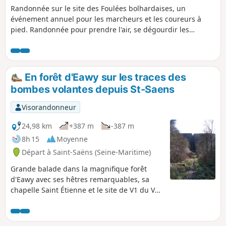
Randonnée sur le site des Foulées bolhardaises, un
événement annuel pour les marcheurs et les coureurs à
pied. Randonnée pour prendre l'air, se dégourdir les
jambes ou rester en forme. Principalement en zone habitée
donc en grande partie sur routes goudronnées mais plutôt
désertes, et pour petite partie sur chemins agricoles, plutôt
déserts. Variante de 1 heure 1/2.
En forêt d'Eawy sur les traces des
bombes volantes depuis St-Saens
Visorandonneur
24,98 km
+387 m
-387 m
8h 15
Moyenne
Départ à Saint-Saëns (Seine-Maritime)
Grande balade dans la magnifique forêt
d'Eawy avec ses hêtres remarquables, sa
chapelle Saint Étienne et le site de V1 du Val
Ygot, vestige de la seconde guerre mondiale.