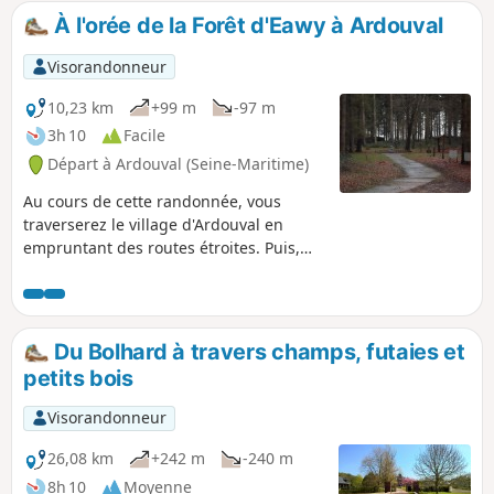
À l'orée de la Forêt d'Eawy à Ardouval
Visorandonneur
10,23 km
+99 m
-97 m
3h 10
Facile
Départ à Ardouval (Seine-Maritime)
Au cours de cette randonnée, vous
traverserez le village d'Ardouval en
empruntant des routes étroites. Puis,
elle vous mènera dans la Forêt d'Eawy
jusqu'au site V1 du Val Ygot. Le retour se
fera par Pommeréval où vous croiserez
sûrement des chevaux.
Du Bolhard à travers champs, futaies et
petits bois
Visorandonneur
26,08 km
+242 m
-240 m
8h 10
Moyenne