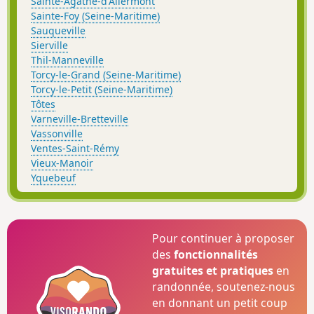
Sainte-Agathe-d'Aliermont
Sainte-Foy (Seine-Maritime)
Sauqueville
Sierville
Thil-Manneville
Torcy-le-Grand (Seine-Maritime)
Torcy-le-Petit (Seine-Maritime)
Tôtes
Varneville-Bretteville
Vassonville
Ventes-Saint-Rémy
Vieux-Manoir
Yquebeuf
Pour continuer à proposer
des
fonctionnalités
gratuites et pratiques
en
randonnée, soutenez-nous
en donnant un petit coup