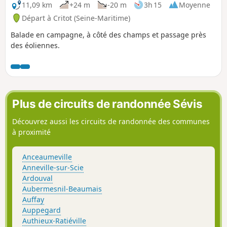
11,09 km
+24 m
-20 m
3h 15
Moyenne
Départ à Critot (Seine-Maritime)
Balade en campagne, à côté des champs et passage près
des éoliennes.
Plus de circuits de randonnée Sévis
Découvrez aussi les circuits de randonnée des communes
à proximité
Anceaumeville
Anneville-sur-Scie
Ardouval
Aubermesnil-Beaumais
Auffay
Auppegard
Authieux-Ratiéville