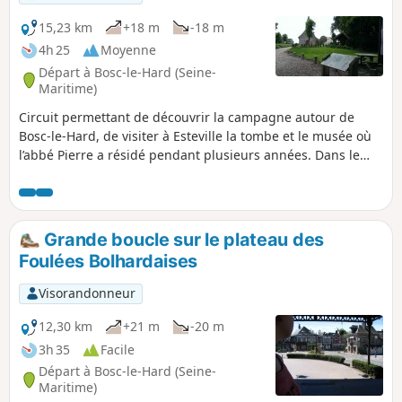
15,23 km
+18 m
-18 m
4h 25
Moyenne
Départ à Bosc-le-Hard (Seine-
Maritime)
Circuit permettant de découvrir la campagne autour de
Bosc-le-Hard, de visiter à Esteville la tombe et le musée où
l’abbé Pierre a résidé pendant plusieurs années. Dans le
village se trouve un centre d'accueil toujours en activité
aujourd'hui géré par l'Association Emmaüs de Paris: la Halte
d'Emmaüs.
Grande boucle sur le plateau des
Foulées Bolhardaises
Visorandonneur
12,30 km
+21 m
-20 m
3h 35
Facile
Départ à Bosc-le-Hard (Seine-
Maritime)