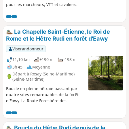
pour les marcheurs, VTT et cavaliers.
La Chapelle Saint-Étienne, le Roi de
Rome et le Hêtre Rudi en forêt d'Eawy
Visorandonneur
11,10 km
+190 m
-198 m
3h 45
Moyenne
Départ à Rosay (Seine-Maritime)
(Seine-Maritime)
Boucle en pleine hêtraie passant par
quatre sites remarquables de la forêt
d'Eawy. La Route Forestière des
Limousins au carrefour des Saules,
l'arboretum du Roi de Rome aux Ventes-
Saint-Rémy, sur les hauteurs de Rosay,
le Hêtre Rudi et la petite Chapelle Saint-
Boucle du Hêtre Rudi depuis de la