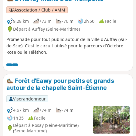
Association / Club / AMM
9,28 km
+73 m
-76 m
2h 50
Facile
Départ à Auffay (Seine-Maritime)
Promenade pour tout public autour de la ville d'Auffay (Val-
de-Scie). C'est le circuit utilisé pour le parcours d'Octobre
Rose ou le Téléthon.
Forêt d'Eawy pour petits et grands
autour de la chapelle Saint-Étienne
Visorandonneur
4,67 km
+74 m
-74 m
1h 35
Facile
Départ à Rosay (Seine-Maritime)
(Seine-Maritime)