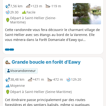
7,56 km
+123 m
-119 m
2h 30
Facile
Départ à Saint-Hellier (Seine-
Maritime)
Cette randonnée vous fera découvrir le charmant village de
Saint-Hellier avec ses étangs au bord de la Varenne. Elle
vous mènera dans la Forêt Domaniale d'Eawy qui
surplombe le village.
Grande boucle en forêt d’Eawy
Visorandonneur
38,48 km
+471 m
-472 m
12h 20
Moyenne
Départ à Saint-Hellier (Seine-Maritime)
Cet itinéraire passe principalement par des routes
forestières et des sentiers balisés, même si quelques