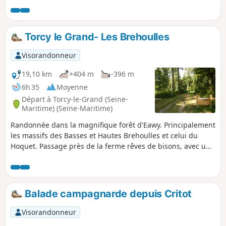
Torcy le Grand- Les Brehoulles
Visorandonneur
19,10 km
+404 m
-396 m
6h 35
Moyenne
Départ à Torcy-le-Grand (Seine-
Maritime) (Seine-Maritime)
Randonnée dans la magnifique forêt d'Eawy. Principalement
les massifs des Basses et Hautes Brehoulles et celui du
Hoquet. Passage près de la ferme rêves de bisons, avec un
peu de chance vous pourrez apercevoir ces magnifiques
animaux.
Balade campagnarde depuis Critot
Visorandonneur