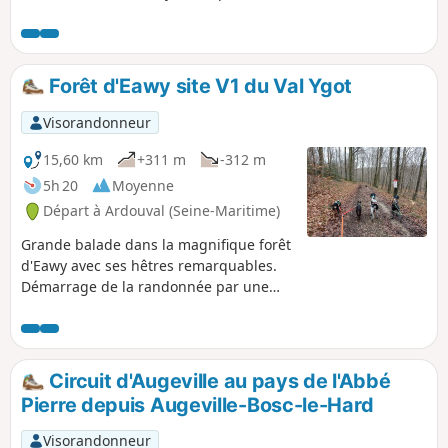
de belles routes forestières.
Forêt d'Eawy site V1 du Val Ygot
Visorandonneur
15,60 km
+311 m
-312 m
5h 20
Moyenne
Départ à Ardouval (Seine-Maritime)
Grande balade dans la magnifique forêt
d'Eawy avec ses hêtres remarquables.
Démarrage de la randonnée par une
visite du site des V1 du Val Ygot,
vestiges de la deuxième guerre
mondiale, puis découverte de la Route
Forestière des Limousins qui traverse la
Circuit d'Augeville au pays de l'Abbé
forêt sur 14 km.
Pierre depuis Augeville-Bosc-le-Hard
Visorandonneur