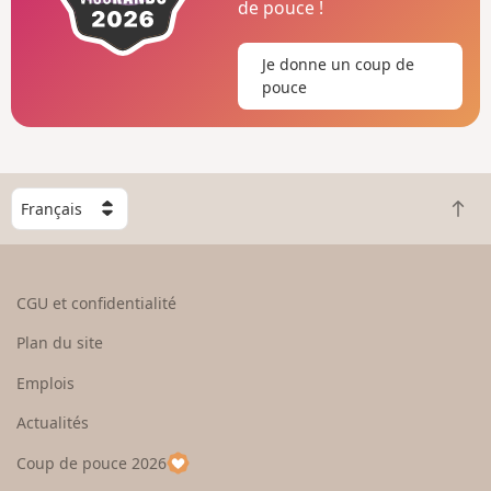
de pouce !
Je donne un coup de
pouce
C
R
h
e
o
t
i
o
s
CGU et confidentialité
u
i
r
s
Plan du site
e
s
n
e
Emplois
h
z
Actualités
a
u
u
n
Coup de pouce 2026
t
p