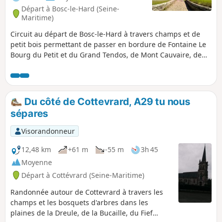
Départ à Bosc-le-Hard (Seine-
Maritime)
Circuit au départ de Bosc-le-Hard à travers champs et de
petit bois permettant de passer en bordure de Fontaine Le
Bourg du Petit et du Grand Tendos, de Mont Cauvaire, de
Grand Cordeville, de Ratieville, des Authieux-Ratieville et de
Cressieusemare.
Du côté de Cottevrard, A29 tu nous
sépares
Visorandonneur
12,48 km
+61 m
-55 m
3h 45
Moyenne
Départ à Cottévrard (Seine-Maritime)
Randonnée autour de Cottevrard à travers les
champs et les bosquets d'arbres dans les
plaines de la Dreule, de la Bucaille, du Fief