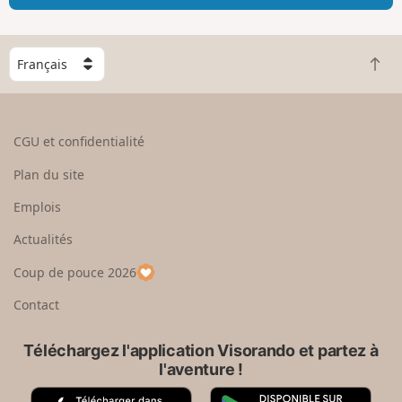
C
R
h
e
o
t
i
o
s
CGU et confidentialité
u
i
r
s
Plan du site
e
s
n
e
Emplois
h
z
Actualités
a
u
u
n
Coup de pouce 2026
t
p
a
Contact
y
s
Téléchargez l'application Visorando et partez à
l'aventure !
A
G