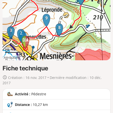
e
r
l
9
a
8
c
3
2
1
a
r
t
500 m
e
Attributions
e
4km
10km
n
Fiche technique
g
Création :
16 nov. 2017
• Dernière modification :
10 déc.
r
2017
a
n
Activité :
Pédestre
d
Distance :
10,27 km