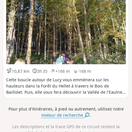
10,87 km
3h 35
+166 m
-168 m
D
D
D
D
i
u
é
é
Cette boucle autour de Lucy vous emmènera sur les
s
r
n
n
hauteurs dans la Forêt du Hellet à travers le Bois de
t
é
i
i
Baillolet. Puis, elle vous fera découvrir la Vallée de l'Eaulne
a
e
v
v
avec ses prairies verdoyantes.
n
e
e
c
l
l
Pour plus d'itinéraires, à pied ou autrement, utilisez notre
e
é
é
moteur de recherche
.
p
n
o
é
s
g
Les descriptions et la trace GPS de ce circuit restent la
i
a