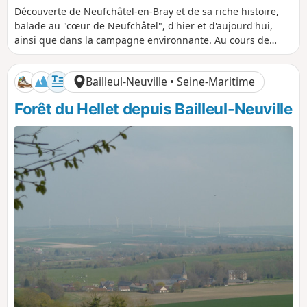
i
u
é
é
Découverte de Neufchâtel-en-Bray et de sa riche histoire,
s
r
n
n
balade au "cœur de Neufchâtel", d'hier et d'aujourd'hui,
t
é
i
i
ainsi que dans la campagne environnante. Au cours de
a
e
v
v
cette balade dans la ville, j'ai constaté son histoire grâce à
n
e
e
des panneaux implantés à proximité des lieux d'intérêt.
c
l
l
Bailleul-Neuville • Seine-Maritime
e
é
é
p
n
Forêt du Hellet depuis Bailleul-Neuville
o
é
s
g
i
a
t
t
i
i
f
f