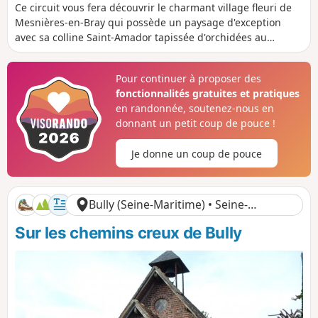
i
u
é
é
Ce circuit vous fera découvrir le charmant village fleuri de
s
r
n
n
Mesnières-en-Bray qui possède un paysage d'exception
t
é
i
i
avec sa colline Saint-Amador tapissée d'orchidées au
a
e
v
v
printemps et un riche patrimoine avec son château
n
e
e
Renaissance .
c
l
l
Pour continuer à proposer des
e
é
é
fonctionnalités gratuites et pratiques
p
n
o
é
en randonnée, soutenez-nous en
s
g
donnant un petit coup de pouce !
i
a
t
t
Je donne un coup de pouce
i
i
f
f
Bully (Seine-Maritime) • Seine-
Maritime
Sur les chemins creux de Bully