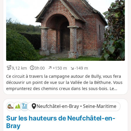
9,12 km
3h 00
+150 m
-149 m
D
D
D
D
i
u
é
é
Ce circuit à travers la campagne autour de Bully, vous fera
s
r
n
n
découvrir un point de vue sur la Vallée de la Béthune. Vous
t
é
i
i
emprunterez des chemins creux dans les sous-bois. Le
a
e
v
v
retour se fera par le hameau de Martincamp, vous passerez
n
e
e
devant la Chapelle Sainte-Marguerite.
c
l
l
Neufchâtel-en-Bray • Seine-Maritime
e
é
é
p
n
Sur les hauteurs de Neufchâtel-en-
o
é
s
g
Bray
i
a