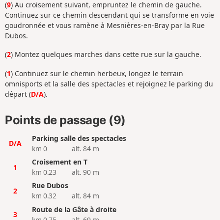
(
9
) Au croisement suivant, empruntez le chemin de gauche.
Continuez sur ce chemin descendant qui se transforme en voie
goudronnée et vous ramène à Mesnières-en-Bray par la Rue
Dubos.
(
2
) Montez quelques marches dans cette rue sur la gauche.
(
1
) Continuez sur le chemin herbeux, longez le terrain
omnisports et la salle des spectacles et rejoignez le parking du
départ (
D/A
).
Points de passage (9)
Parking salle des spectacles
D/A
km 0
alt. 84 m
Croisement en T
1
km 0.23
alt. 90 m
Rue Dubos
2
km 0.32
alt. 84 m
Route de la Gâte à droite
3
km 0.75
alt. 69 m