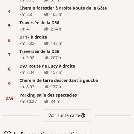
Chemin forestier à droite Route de la Gâte
4
km 2.8
alt. 163 m
Traversée de la D56
5
km 4.1
alt. 214 m
D117 à droite
6
km 5.82
alt. 147 m
Traversée de la D56
7
km 6.98
alt. 207 m
D97 Route de Lucy à droite
8
km 8.34
alt. 158 m
Chemin de terre descendant à gauche
9
km 8.93
alt. 127 m
Parking salle des spectacles
D/A
km 10.27
alt. 84 m
Voir sur la carte