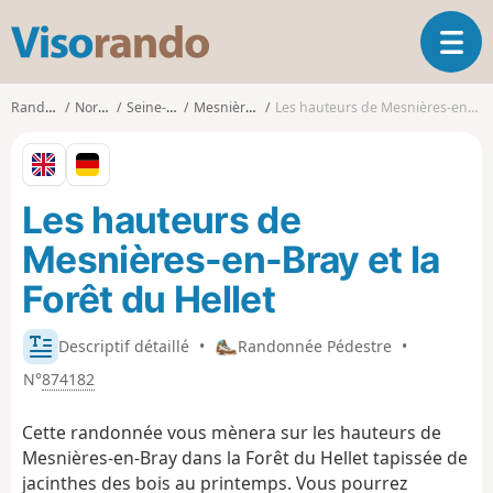
V
O
i
u
s
v
o
Randonnées
Normandie
Seine-Maritime
Mesnières-en-Bray
Les hauteurs de Mesnières-en-Bray et la Forêt du Hellet
r
r
i
a
r
n
l
d
Les hauteurs de
a
o
n
Mesnières-en-Bray et la
a
v
Forêt du Hellet
i
g
Descriptif détaillé
•
Randonnée Pédestre
•
a
t
N°
874182
i
o
Cette randonnée vous mènera sur les hauteurs de
n
Mesnières-en-Bray dans la Forêt du Hellet tapissée de
jacinthes des bois au printemps. Vous pourrez