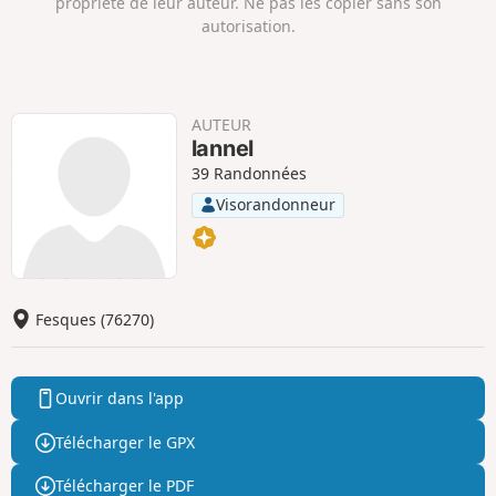
propriété de leur auteur. Ne pas les copier sans son
t
t
autorisation.
i
i
f
f
AUTEUR
lannel
39 Randonnées
Visorandonneur
Fesques (76270)
Ouvrir dans l'app
Télécharger le GPX
Télécharger le PDF