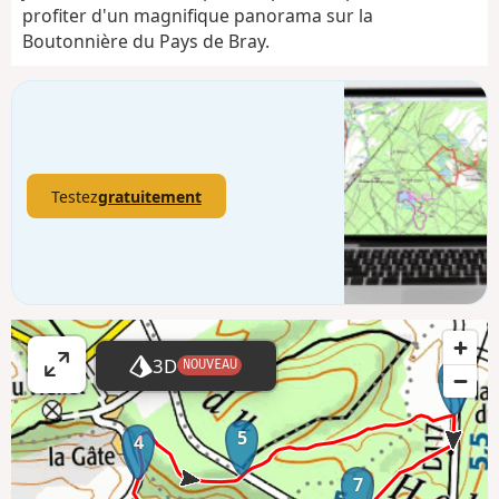
profiter d'un magnifique panorama sur la
Boutonnière du Pays de Bray.
Testez
gratuitement
3D
NOUVEAU
A
6
ff
i
5
4
c
7
h