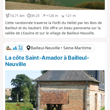
10,71 km
3h 25
+126 m
-121 m
D
D
D
D
i
u
é
é
Cette randonnée traverse la Forêt du Hellet par les Bois de
s
r
n
n
Bailleul et du Vaubert. Elle offre un beau panorama sur la
t
é
i
i
vallée de L'Eaulne et sur le village de Bailleul-Neuville.
a
e
v
v
n
e
e
c
l
l
Bailleul-Neuville • Seine-Maritime
e
é
é
p
n
La côte Saint-Amador à Bailleul-
o
é
s
g
Neuville
i
a
t
t
i
i
f
f