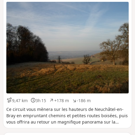
t
t
i
i
f
f
9,47 km
3h 15
+178 m
-186 m
D
D
D
D
i
u
é
é
Ce circuit vous mènera sur les hauteurs de Neuchâtel-en-
s
r
n
n
Bray en empruntant chemins et petites routes boisées, puis
t
é
i
i
vous offrira au retour un magnifique panorama sur la
a
e
v
v
Boutonnière du Pays de Bray.
n
e
e