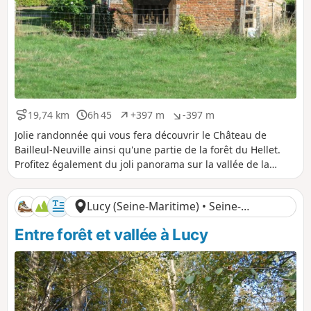
19,74 km
6h 45
+397 m
-397 m
D
D
D
D
i
u
é
é
Jolie randonnée qui vous fera découvrir le Château de
s
r
n
n
Bailleul-Neuville ainsi qu'une partie de la forêt du Hellet.
t
é
i
i
Profitez également du joli panorama sur la vallée de la
a
e
v
v
Béthune et du Château de Mesnières-en-Bray à partir de la
n
e
e
côte Saint-Amador.
c
l
l
Lucy (Seine-Maritime) • Seine-
e
é
é
p
n
Maritime
Entre forêt et vallée à Lucy
o
é
s
g
i
a
t
t
i
i
f
f