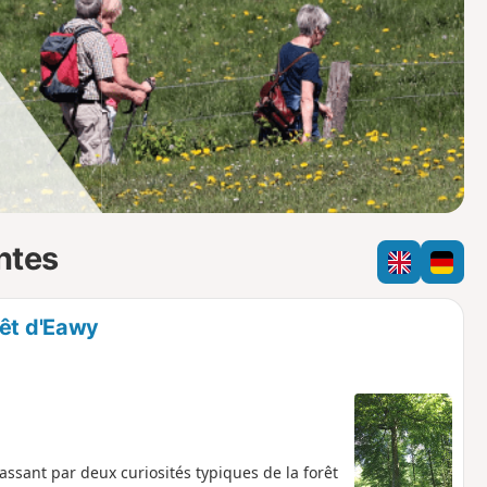
o
a
i
m
p
ntes
rêt d'Eawy
ssant par deux curiosités typiques de la forêt