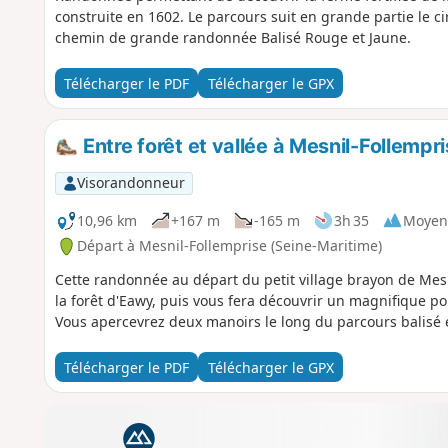
construite en 1602. Le parcours suit en grande partie le cir
chemin de grande randonnée Balisé Rouge et Jaune.
Télécharger le PDF
Télécharger le GPX
Entre forêt et vallée à Mesnil-Follempr
Visorandonneur
10,96 km
+167 m
-165 m
3h 35
Moyen
Départ à Mesnil-Follemprise (Seine-Maritime)
Cette randonnée au départ du petit village brayon de Mes
la forêt d'Eawy, puis vous fera découvrir un magnifique poi
Vous apercevrez deux manoirs le long du parcours balisé e
Télécharger le PDF
Télécharger le GPX