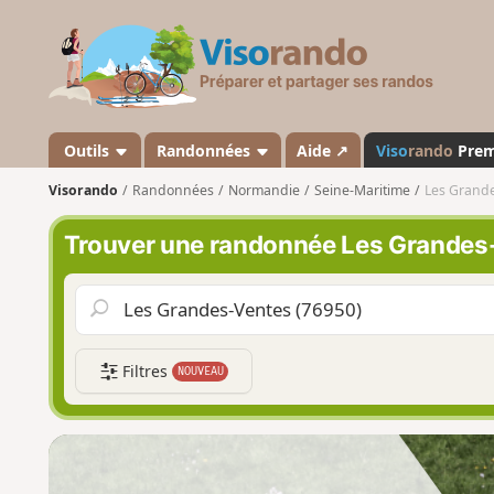
V
i
s
o
r
a
Outils
Randonnées
Aide ↗
Viso
rando
Pre
n
Visorando
Randonnées
Normandie
Seine-Maritime
Les Grand
d
o
Trouver une randonnée Les Grandes
Filtres
NOUVEAU