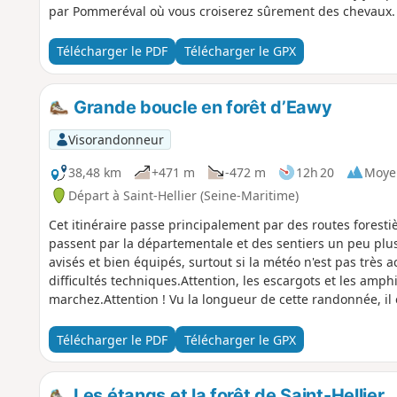
par Pommeréval où vous croiserez sûrement des chevaux.
Télécharger le PDF
Télécharger le GPX
Grande boucle en forêt d’Eawy
Visorandonneur
38,48 km
+471 m
-472 m
12h 20
Moye
Départ à Saint-Hellier (Seine-Maritime)
Cet itinéraire passe principalement par des routes foresti
passent par la départementale et des sentiers un peu plu
avisés et bien équipés, surtout si la météo n'est pas très
difficultés techniques.Attention, les escargots et les am
marchez.Attention ! Vu la longueur de cette randonnée, il 
Visorando recommandé. De plus, des variantes peuvent être
Télécharger le PDF
Télécharger le GPX
Les étangs et la forêt de Saint-Hellier