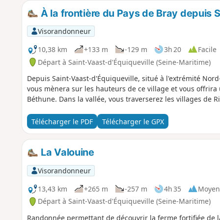
À la frontière du Pays de Bray depuis 
Visorandonneur
10,38 km
+133 m
-129 m
3h 20
Facile
Départ à Saint-Vaast-d'Équiqueville (Seine-Maritime)
Depuis Saint-Vaast-d'Équiqueville, situé à l'extrémité No
vous mènera sur les hauteurs de ce village et vous offrir
Béthune. Dans la vallée, vous traverserez les villages de Ric
Télécharger le PDF
Télécharger le GPX
La Valouine
Visorandonneur
13,43 km
+265 m
-257 m
4h 35
Moyen
Départ à Saint-Vaast-d'Équiqueville (Seine-Maritime)
Randonnée permettant de découvrir la ferme fortifiée de 