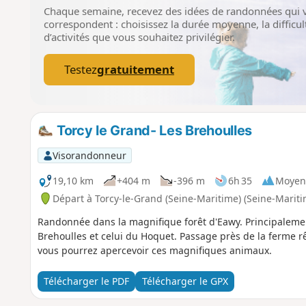
Chaque semaine, recevez des idées de randonnées qui 
correspondent : choisissez la durée moyenne, la difficult
d’activités que vous souhaitez privilégier.
Testez
gratuitement
Torcy le Grand- Les Brehoulles
Visorandonneur
19,10 km
+404 m
-396 m
6h 35
Moyen
Départ à Torcy-le-Grand (Seine-Maritime) (Seine-Mariti
Randonnée dans la magnifique forêt d'Eawy. Principalemen
Brehoulles et celui du Hoquet. Passage près de la ferme 
vous pourrez apercevoir ces magnifiques animaux.
Télécharger le PDF
Télécharger le GPX