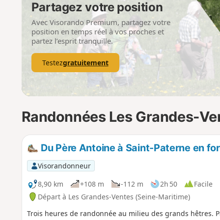
Partagez votre position
Avec Visorando Premium, partagez votre
position en temps réel à vos proches et
partez l’esprit tranquille.
Testez
gratuitement
Randonnées Les Grandes-Ve
Du Père Antoine à Saint-Paterne en fo
Visorandonneur
8,90 km
+108 m
-112 m
2h 50
Facile
Départ à Les Grandes-Ventes (Seine-Maritime)
Trois heures de randonnée au milieu des grands hêtres. Pa