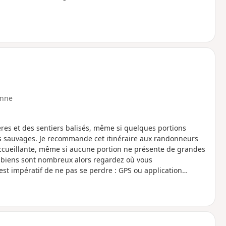
nne
ères et des sentiers balisés, même si quelques portions
s sauvages. Je recommande cet itinéraire aux randonneurs
 accueillante, même si aucune portion ne présente de grandes
phibiens sont nombreux alors regardez où vous
est impératif de ne pas se perdre : GPS ou application
 utiles à plusieurs endroits.