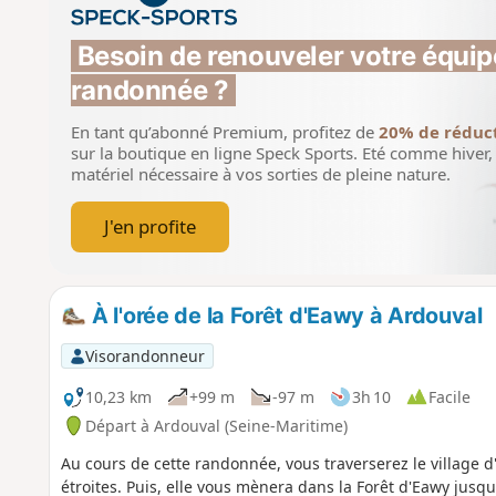
Besoin de renouveler votre équip
randonnée ?
En tant qu’abonné Premium, profitez de
20% de réduc
sur la boutique en ligne Speck Sports.
Eté comme hiver, 
matériel nécessaire à vos sorties de pleine nature.
J'en profite
À l'orée de la Forêt d'Eawy à Ardouval
Visorandonneur
10,23 km
+99 m
-97 m
3h 10
Facile
Départ à Ardouval (Seine-Maritime)
Au cours de cette randonnée, vous traverserez le village 
étroites. Puis, elle vous mènera dans la Forêt d'Eawy jusqu'