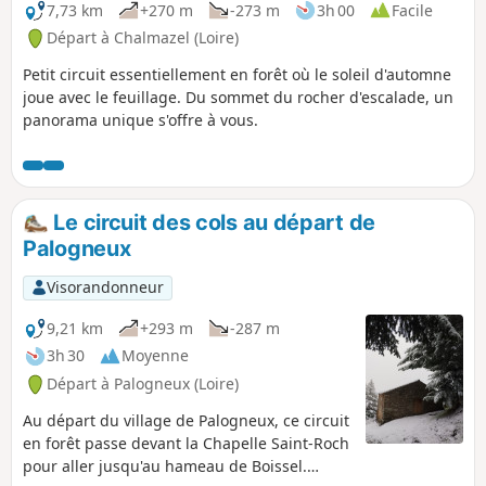
7,73 km
+270 m
-273 m
3h 00
Facile
Départ à Chalmazel (Loire)
Petit circuit essentiellement en forêt où le soleil d'automne
joue avec le feuillage. Du sommet du rocher d'escalade, un
panorama unique s'offre à vous.
Le circuit des cols au départ de
Palogneux
Visorandonneur
9,21 km
+293 m
-287 m
3h 30
Moyenne
Départ à Palogneux (Loire)
Au départ du village de Palogneux, ce circuit
en forêt passe devant la Chapelle Saint-Roch
pour aller jusqu'au hameau de Boissel.