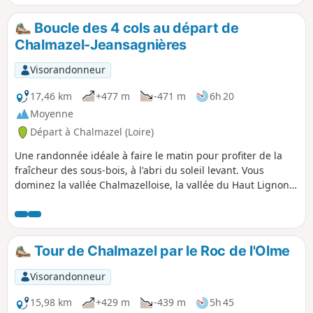
Boucle des 4 cols au départ de
Chalmazel-Jeansagnières
Visorandonneur
17,46 km
+477 m
-471 m
6h 20
Moyenne
Départ à Chalmazel (Loire)
Une randonnée idéale à faire le matin pour profiter de la
fraîcheur des sous-bois, à l'abri du soleil levant. Vous
dominez la vallée Chalmazelloise, la vallée du Haut Lignon,
au loin le sommet de Pierre sur Haute. Votre attention sera
attirée par les nombreux champs de myrtilles.
Tour de Chalmazel par le Roc de l'Olme
Visorandonneur
15,98 km
+429 m
-439 m
5h 45