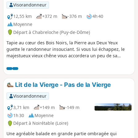
Visorandonneur
12,55 km
+372 m
-376 m
4h 40
Moyenne
Départ à Chabreloche (Puy-de-Dôme)
Tapie au cœur des Bois Noirs, la Pierre aux Deux Yeux
guette le randonneur insouciant. Si vous lui échappez, le
majestueux vieux chêne vous accordera un peu de sa
sérénité. Faites ensuite une pause au pied du Chaos
rocheux du Roc du Guet, endroit propice à la méditation.
Lit de la Vierge - Pas de la Vierge
Visorandonneur
3,71 km
+149 m
-149 m
1h 30
Moyenne
Départ à Noirétable (Loire)
Une agréable balade en grande partie ombragée qui