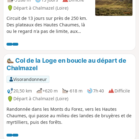
Départ à Chalmazel (Loire)
Circuit de 13 jours sur près de 250 km.
Des plateaux des Hautes Chaumes, là
ou le regard n'a pas de limite, aux
gorges de la Loire, empruntant le
chemin de César devenu voie de Saint-
Jacques-de-Compostelle, via le Puy-en-
Velay le rendez-vous des pèlerins,
Col de la Loge en boucle au départ de
remontant vers les plus hauts villages
Chalmazel
du Forez, un circuit à découvrir. Cette
randonnée peut se faire sous plusieurs
Visorandonneur
forme de durée.
20,50 km
+620 m
-618 m
7h 40
Difficile
Départ à Chalmazel (Loire)
Randonnée dans les Monts du Forez, vers les Hautes
Chaumes, qui passe au milieu des landes de bruyères et de
myrtilliers, puis des forêts.