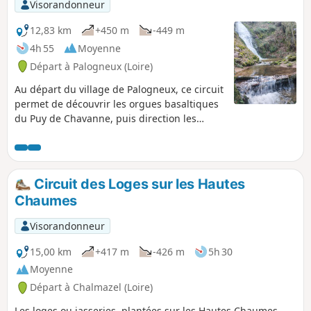
Visorandonneur
12,83 km
+450 m
-449 m
4h 55
Moyenne
Départ à Palogneux (Loire)
Au départ du village de Palogneux, ce circuit
permet de découvrir les orgues basaltiques
du Puy de Chavanne, puis direction les
fabuleuses cascades de Ligeay. Le retour
s'effectue en passant par le Bois de Grand
Val.
Circuit des Loges sur les Hautes
Chaumes
Visorandonneur
15,00 km
+417 m
-426 m
5h 30
Moyenne
Départ à Chalmazel (Loire)
Les loges ou jasseries, plantées sur les Hautes Chaumes,