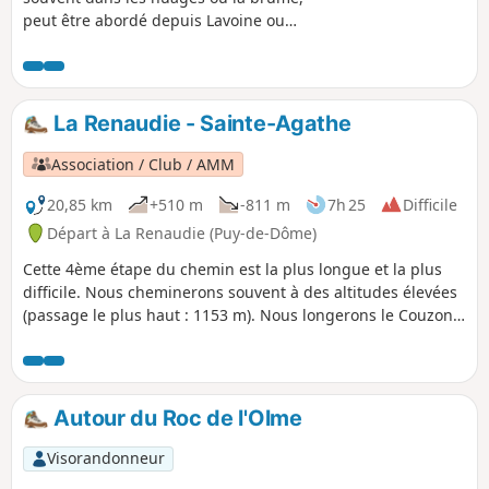
peut être abordé depuis Lavoine ou
Saint-Priest-la-Prugne. Pour cette
balade, nous avons choisi de
l'approcher par Palladuc. Une
promenade tout de même assez
La Renaudie - Sainte-Agathe
sportive, pendant laquelle sont garantis
le calme, les grands espaces et les
Association / Club / AMM
panoramas étendus sur cette partie de
la belle Auvergne.
20,85 km
+510 m
-811 m
7h 25
Difficile
Départ à La Renaudie (Puy-de-Dôme)
Cette 4ème étape du chemin est la plus longue et la plus
difficile. Nous cheminerons souvent à des altitudes élevées
(passage le plus haut : 1153 m). Nous longerons le Couzon
avant de redescendre par de bons chemins en sous-bois
vers Vollore-Montagne. La traversée de la forêt
d'Ayguebonne, à proximité du Grun de Chignore, nous
conduira à Sainte-Agathe.
Autour du Roc de l'Olme
Visorandonneur