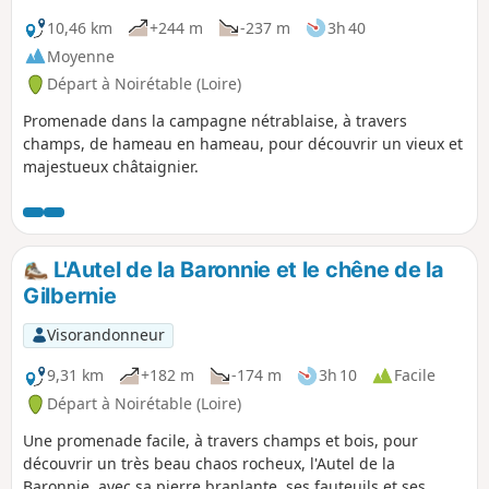
10,46 km
+244 m
-237 m
3h 40
Moyenne
Départ à Noirétable (Loire)
Promenade dans la campagne nétrablaise, à travers
champs, de hameau en hameau, pour découvrir un vieux et
majestueux châtaignier.
L'Autel de la Baronnie et le chêne de la
Gilbernie
Visorandonneur
9,31 km
+182 m
-174 m
3h 10
Facile
Départ à Noirétable (Loire)
Une promenade facile, à travers champs et bois, pour
découvrir un très beau chaos rocheux, l'Autel de la
Baronnie, avec sa pierre branlante, ses fauteuils et ses