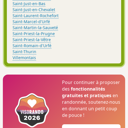
Saint-Just-en-Bas
Saint-Just-en-Chevalet
Saint-Laurent-Rochefort
Saint-Marcel-d'Urfé
Saint-Martin-la-Sauveté
Saint-Priest-la-Prugne
Saint-Priest-la-Vêtre
Saint-Romain-d'Urfé
Saint-Thurin
Villemontais
Pour continuer à proposer
des
fonctionnalités
gratuites et pratiques
en
randonnée, soutenez-nous
en donnant un petit coup
de pouce !