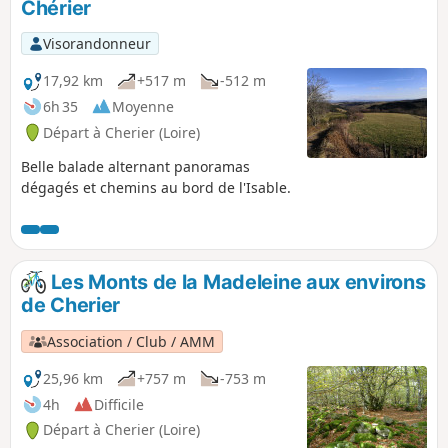
Chérier
Visorandonneur
17,92 km
+517 m
-512 m
6h 35
Moyenne
Départ à Cherier (Loire)
Belle balade alternant panoramas
dégagés et chemins au bord de l'Isable.
Les Monts de la Madeleine aux environs
de Cherier
Association / Club / AMM
25,96 km
+757 m
-753 m
4h
Difficile
Départ à Cherier (Loire)