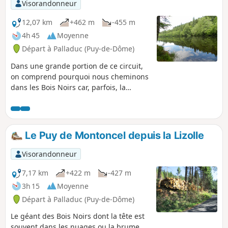
Visorandonneur
12,07 km
+462 m
-455 m
4h 45
Moyenne
Départ à Palladuc (Puy-de-Dôme)
Dans une grande portion de ce circuit,
on comprend pourquoi nous cheminons
dans les Bois Noirs car, parfois, la
lumière a du mal à traverser le
feuillage. Par contre, à d'autres endroits,
les coupes d'arbres ont éclaircie la vue
et le nombre de grumes entreposées le
Le Puy de Montoncel depuis la Lizolle
long des chemins est impressionnant.
Visorandonneur
7,17 km
+422 m
-427 m
3h 15
Moyenne
Départ à Palladuc (Puy-de-Dôme)
Le géant des Bois Noirs dont la tête est
souvent dans les nuages ou la brume,