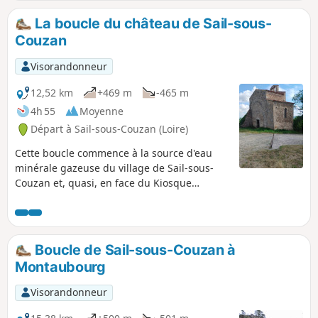
La boucle du château de Sail-sous-
Couzan
Visorandonneur
12,52 km
+469 m
-465 m
4h 55
Moyenne
Départ à Sail-sous-Couzan (Loire)
Cette boucle commence à la source d'eau
minérale gazeuse du village de Sail-sous-
Couzan et, quasi, en face du Kiosque
"Fontfort", son ancien emplacement.
Principalement en forêt, l'itinéraire nous
amène jusqu'au château-fort, ainsi qu'à la
Chapelle Notre-Dame de Couzan.
Boucle de Sail-sous-Couzan à
Montaubourg
Visorandonneur