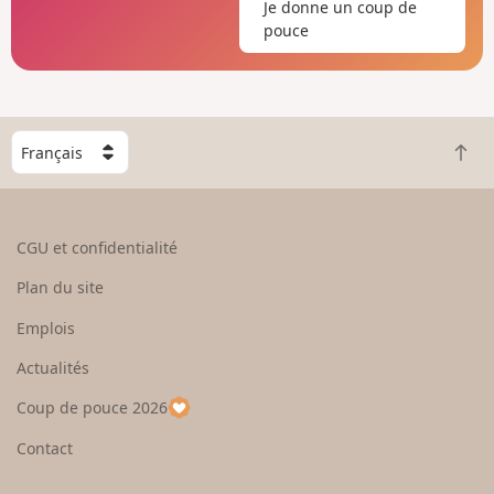
Je donne un coup de
pouce
C
R
h
e
o
t
i
o
s
CGU et confidentialité
u
i
r
s
Plan du site
e
s
n
e
Emplois
h
z
Actualités
a
u
u
n
Coup de pouce 2026
t
p
a
Contact
y
s