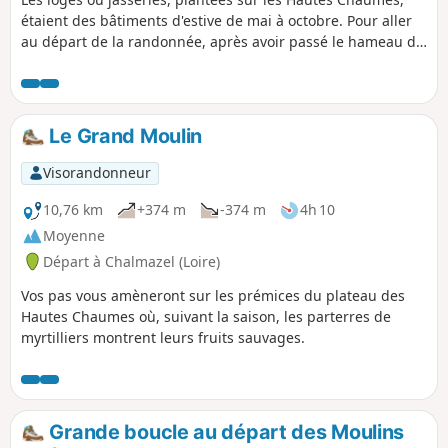
étaient des bâtiments d'estive de mai à octobre. Pour aller
au départ de la randonnée, après avoir passé le hameau de
Nermond, à 200 m, dans une ligne droite, au carrefour de
cette route avec à droite la Route de la Combe, virez plus à
droite et prenez un chemin pierreux, visez le calvaire.
Garez-vous en talon ou en épis côté gauche du chemin
Le Grand Moulin
montant.
Visorandonneur
10,76 km
+374 m
-374 m
4h 10
Moyenne
Départ à Chalmazel (Loire)
Vos pas vous amèneront sur les prémices du plateau des
Hautes Chaumes où, suivant la saison, les parterres de
myrtilliers montrent leurs fruits sauvages.
Grande boucle au départ des Moulins