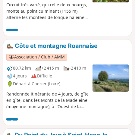
Circuit très varié, qui relie deux bourgs,
monte au point culminant (1155 m),
alterne les montées de longue haleine
et les tronçons plats et roulants en
altitude, avec de très belles vues.
Balisage VTT rouge sur fond blanc.
Côte et montagne Roannaise
Association / Club / AMM
80,72 km
+2 415 m
-2 410 m
4 jours
Difficile
Départ à Cherier (Loire)
Randonnée itinérante de 4 jours, de gîte
en gîte, dans les Monts de la Madeleine
(moyenne montagne), à l'Ouest de la
ville de Roanne. Une plongée dans la
nature, souvent encore sauvage, en
empruntant un maximum de petits
chemins.
Du Point du Jour à Saint-Haon-le-