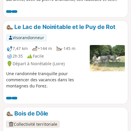
marmites, puis un grand chêne majestueux à la Ferme de la
Gilbernie.
Le Lac de Noirétable et le Puy de Rot
Visorandonneur
7,47 km
+144 m
-145 m
2h 35
Facile
Départ à Noirétable (Loire)
Une randonnée tranquille pour
commencer des vacances dans les
montagnes du Forez.
Bois de Dôle
Collectivité territoriale