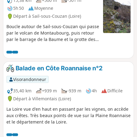
15,38 km
+500 m
-501 m
5h 50
Moyenne
Départ à Sail-sous-Couzan (Loire)
Boucle autour de Sail-sous-Couzan qui passe
par le volcan de Montaubourg, puis retour
par le barrage de la Baume et la grotte des
Fées avec, sur le parcours, de très belle vues
sur le Château de Sail.
Balade en Côte Roannaise n°2
Visorandonneur
35,40 km
+939 m
-939 m
4h
Difficile
Départ à Villemontais (Loire)
La Loire vue d'en haut en passant par les vignes, on accède
aux crêtes. Très beaux points de vue sur la Plaine Roannaise
et le département de la Loire.