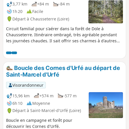
3,77 km
+84 m
-84 m
1h 20
Facile
Départ à Chausseterre (Loire)
Circuit familial pour s'aérer dans la forêt de Dole à
Chausseterre. Itinéraire ombragé, très agréable pendant
les journées chaudes. Il sait offrir ses charmes à d'autres
saisons, également. C'est une randonnée balisé par l'Urfé
random et la Communauté de communes du Pays d'Urfé
avec le N°28.
Boucle des Cornes d'Urfé au départ de
Saint-Marcel d'Urfé
Visorandonneur
15,96 km
+574 m
-577 m
6h 10
Moyenne
Départ à Saint-Marcel-d'Urfé (Loire)
Boucle en campagne et forêt pour
découvrir les Cornes d'Urfé.