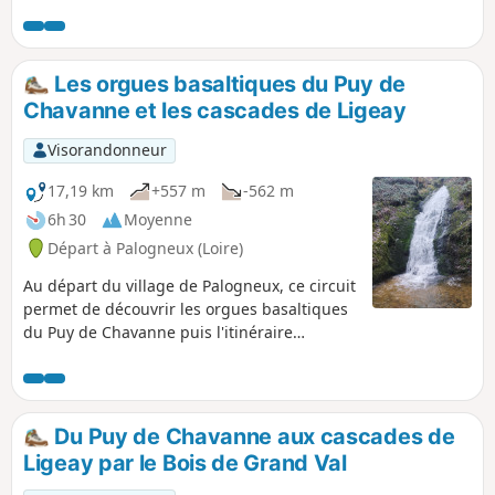
Ensuite, retour au village en passant par le
Col du Las et celui de la Grande Roue.
Les orgues basaltiques du Puy de
Chavanne et les cascades de Ligeay
Visorandonneur
17,19 km
+557 m
-562 m
6h 30
Moyenne
Départ à Palogneux (Loire)
Au départ du village de Palogneux, ce circuit
permet de découvrir les orgues basaltiques
du Puy de Chavanne puis l'itinéraire
continue par les cascades de Ligeay.
Poursuivre ensuite par une boucle en
empruntant le GR®89 jusqu'à la commune
Les Places, pour ensuite revenir au village
Du Puy de Chavanne aux cascades de
par la Goutte Crémière et les Épeurios.
Ligeay par le Bois de Grand Val