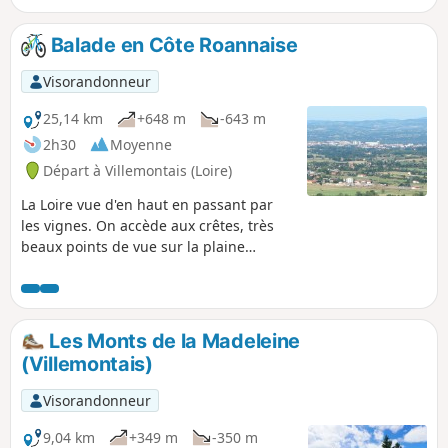
Balade en Côte Roannaise
Visorandonneur
25,14 km
+648 m
-643 m
2h30
Moyenne
Départ à Villemontais (Loire)
La Loire vue d'en haut en passant par
les vignes. On accède aux crêtes, très
beaux points de vue sur la plaine
Roannaise et la département de la Loire.
Par beau temps on distingue nettement
la chaîne des Alpes.
Les Monts de la Madeleine
(Villemontais)
Visorandonneur
9,04 km
+349 m
-350 m