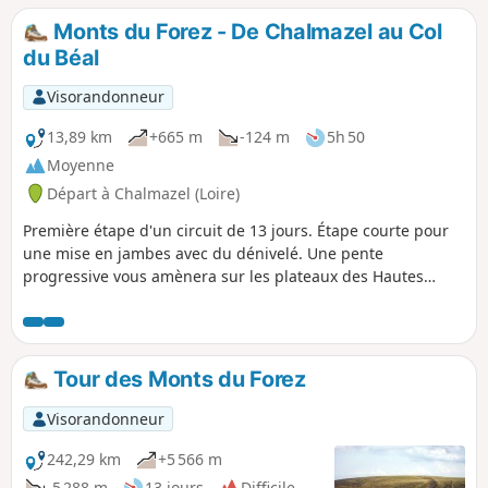
Monts du Forez - De Chalmazel au Col
du Béal
Visorandonneur
13,89 km
+665 m
-124 m
5h 50
Moyenne
Départ à Chalmazel (Loire)
Première étape d'un circuit de 13 jours. Étape courte pour
une mise en jambes avec du dénivelé. Une pente
progressive vous amènera sur les plateaux des Hautes
Chaume.
Tour des Monts du Forez
Visorandonneur
242,29 km
+5 566 m
-5 288 m
13 jours
Difficile