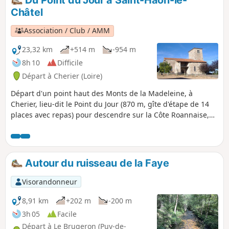
Châtel
Association / Club / AMM
23,32 km
+514 m
-954 m
8h 10
Difficile
Départ à Cherier (Loire)
Départ d'un point haut des Monts de la Madeleine, à
Cherier, lieu-dit le Point du Jour (870 m, gîte d'étape de 14
places avec repas) pour descendre sur la Côte Roannaise,
traverser ses coteaux plantés de vignes et arriver au village
médiéval de Saint-Haon-le-Châtel (gîte d'étape 14 places
avec repas). Circuit donnant la priorité aux petits chemins
sans circulation de véhicules à moteur et aux beaux points
Autour du ruisseau de la Faye
de vue sur la plaine roannaise.
Visorandonneur
8,91 km
+202 m
-200 m
3h 05
Facile
Départ à Le Brugeron (Puy-de-