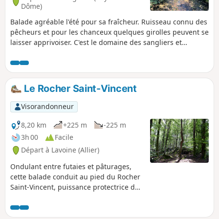
Dôme)
Balade agréable l'été pour sa fraîcheur. Ruisseau connu des
pêcheurs et pour les chanceux quelques girolles peuvent se
laisser apprivoiser. C'est le domaine des sangliers et
chevreuils... Traversée de vieux villages comme la Terrasse
(très vieille maison à droite), très important au début du 20e
siècle. Victime de l'exode rural, Montolas n'est plus que
ruines !
Le Rocher Saint-Vincent
Visorandonneur
8,20 km
+225 m
-225 m
3h 00
Facile
Départ à Lavoine (Allier)
Ondulant entre futaies et pâturages,
cette balade conduit au pied du Rocher
Saint-Vincent, puissance protectrice de
Lavoine et de la vallée du Sichon.