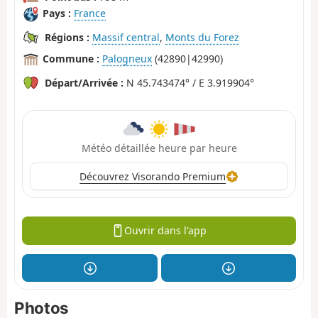
Pays :
France
Régions :
Massif central
,
Monts du Forez
Commune :
Palogneux
(42890|42990)
Départ/Arrivée :
N 45.743474° / E 3.919904°
Météo détaillée heure par heure
Découvrez Visorando Premium
Ouvrir dans l'app
Photos