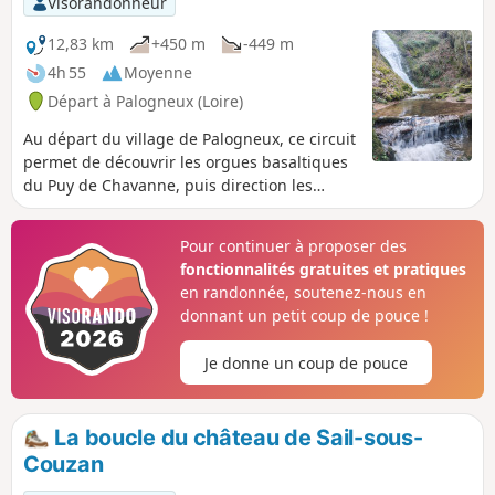
Visorandonneur
12,83 km
+450 m
-449 m
4h 55
Moyenne
Départ à Palogneux (Loire)
Au départ du village de Palogneux, ce circuit
permet de découvrir les orgues basaltiques
du Puy de Chavanne, puis direction les
fabuleuses cascades de Ligeay. Le retour
s'effectue en passant par le Bois de Grand
Pour continuer à proposer des
Val.
fonctionnalités gratuites et pratiques
en randonnée, soutenez-nous en
donnant un petit coup de pouce !
Je donne un coup de pouce
La boucle du château de Sail-sous-
Couzan