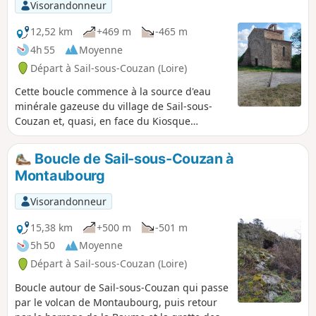
Visorandonneur
12,52 km
+469 m
-465 m
4h 55
Moyenne
Départ à Sail-sous-Couzan (Loire)
Cette boucle commence à la source d'eau
minérale gazeuse du village de Sail-sous-
Couzan et, quasi, en face du Kiosque
"Fontfort", son ancien emplacement.
Principalement en forêt, l'itinéraire nous
Boucle de Sail-sous-Couzan à
amène jusqu'au château-fort, ainsi qu'à la
Montaubourg
Chapelle Notre-Dame de Couzan.
Visorandonneur
15,38 km
+500 m
-501 m
5h 50
Moyenne
Départ à Sail-sous-Couzan (Loire)
Boucle autour de Sail-sous-Couzan qui passe
par le volcan de Montaubourg, puis retour