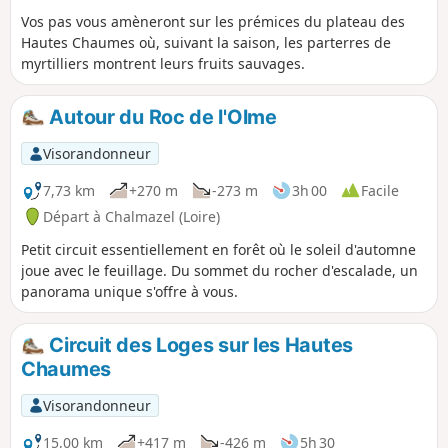
Vos pas vous amèneront sur les prémices du plateau des
Hautes Chaumes où, suivant la saison, les parterres de
myrtilliers montrent leurs fruits sauvages.
Autour du Roc de l'Olme
Visorandonneur
7,73 km
+270 m
-273 m
3h 00
Facile
Départ à Chalmazel (Loire)
Petit circuit essentiellement en forêt où le soleil d'automne
joue avec le feuillage. Du sommet du rocher d'escalade, un
panorama unique s'offre à vous.
Circuit des Loges sur les Hautes
Chaumes
Visorandonneur
15,00 km
+417 m
-426 m
5h 30