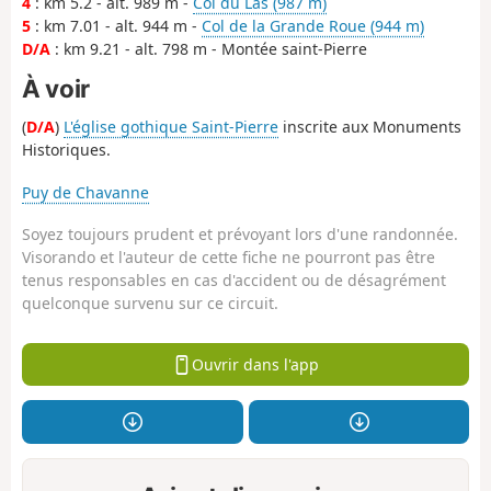
4
: km 5.2 - alt. 989 m -
Col du Las (987 m)
5
: km 7.01 - alt. 944 m -
Col de la Grande Roue (944 m)
D/A
: km 9.21 - alt. 798 m - Montée saint-Pierre
À voir
(
D/A
)
L'église gothique Saint-Pierre
inscrite aux Monuments
Historiques.
Puy de Chavanne
Soyez toujours prudent et prévoyant lors d'une randonnée.
Visorando et l'auteur de cette fiche ne pourront pas être
tenus responsables en cas d'accident ou de désagrément
quelconque survenu sur ce circuit.
Ouvrir dans l'app