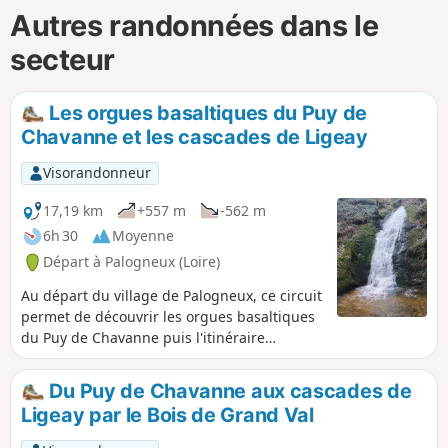
Autres randonnées dans le
secteur
Les orgues basaltiques du Puy de
Chavanne et les cascades de Ligeay
Visorandonneur
17,19 km
+557 m
-562 m
6h 30
Moyenne
Départ à Palogneux (Loire)
Au départ du village de Palogneux, ce circuit
permet de découvrir les orgues basaltiques
du Puy de Chavanne puis l'itinéraire
continue par les cascades de Ligeay.
Poursuivre ensuite par une boucle en
Du Puy de Chavanne aux cascades de
empruntant le GR®89 jusqu'à la commune
Ligeay par le Bois de Grand Val
Les Places, pour ensuite revenir au village
par la Goutte Crémière et les Épeurios.