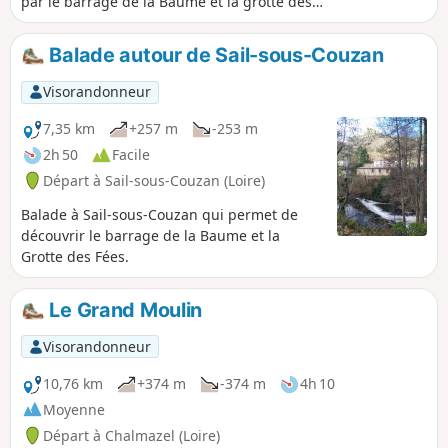
par le barrage de la Baume et la grotte des
Fées avec, sur le parcours, de très belle vues
sur le Château de Sail.
Balade autour de Sail-sous-Couzan
Visorandonneur
7,35 km
+257 m
-253 m
2h 50
Facile
Départ à Sail-sous-Couzan (Loire)
Balade à Sail-sous-Couzan qui permet de
découvrir le barrage de la Baume et la
Grotte des Fées.
Le Grand Moulin
Visorandonneur
10,76 km
+374 m
-374 m
4h 10
Moyenne
Départ à Chalmazel (Loire)