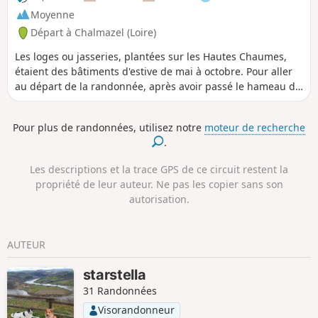
Moyenne
Départ à Chalmazel (Loire)
Les loges ou jasseries, plantées sur les Hautes Chaumes,
étaient des bâtiments d'estive de mai à octobre. Pour aller
au départ de la randonnée, après avoir passé le hameau de
Nermond, à 200 m, dans une ligne droite, au carrefour de
cette route avec à droite la Route de la Combe, virez plus à
Pour plus de randonnées, utilisez notre
moteur de recherche
droite et prenez un chemin pierreux, visez le calvaire.
.
Garez-vous en talon ou en épis côté gauche du chemin
montant.
Les descriptions et la trace GPS de ce circuit restent la
propriété de leur auteur. Ne pas les copier sans son
autorisation.
AUTEUR
starstella
31 Randonnées
Visorandonneur