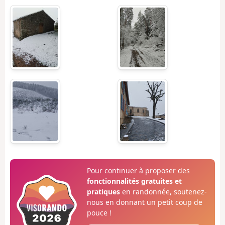
Pour continuer à proposer des
fonctionnalités gratuites et
pratiques
en randonnée, soutenez-
nous en donnant un petit coup de
pouce !