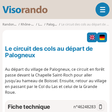
V
O
i
u
s
v
o
Randonnées
Rhône-Alpes
Loire
Palogneux
Le circuit des cols au départ de Palogneux
r
r
i
a
r
n
l
d
Le circuit des cols au départ de
a
o
n
Palogneux
a
v
Au départ du village de Palogneux, ce circuit en forêt
i
passe devant la Chapelle Saint-Roch pour aller
g
a
jusqu'au hameau de Boissel. Ensuite, retour au village
t
en passant par le Col du Las et celui de la Grande
i
Roue.
o
n
Fiche technique
n°
46248283