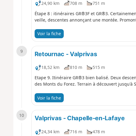
24,90 km
708 m
751 m
Étape 8 : itinéraires GR®3F et GR®3. Certainement 
veille, descentes annonçant une montée. Promonto
Voir la fiche
9
Retournac - Valprivas
18,52 km
810 m
515 m
Etape 9. Itinéraire GR®3 bien balisé. Deux desc
des Monts du Forez. Terrain à découvert jusqu'à 
Voir la fiche
10
Valprivas - Chapelle-en-Lafaye
24,34 km
716 m
478 m