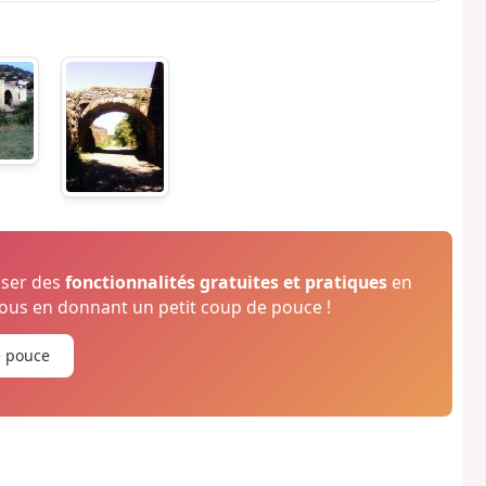
oser des
fonctionnalités gratuites et pratiques
en
us en donnant un petit coup de pouce !
e pouce