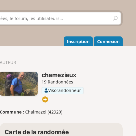
R
e
c
h
e
Inscription
Connexion
r
c
h
AUTEUR
e
r
chameziaux
19 Randonnées
Visorandonneur
Commune :
Chalmazel (42920)
Carte de la randonnée