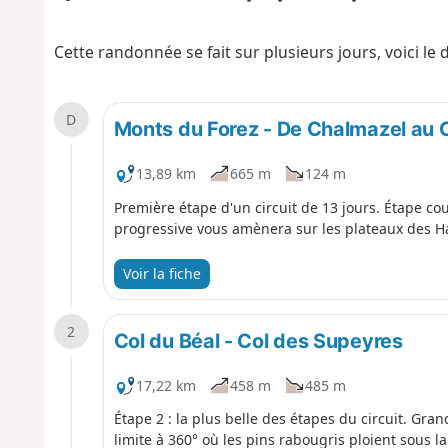
Cette randonnée se fait sur plusieurs jours, voici le 
D
Monts du Forez - De Chalmazel au C
13,89 km
665 m
124 m
Première étape d'un circuit de 13 jours. Étape c
progressive vous amènera sur les plateaux des 
Voir la fiche
2
Col du Béal - Col des Supeyres
17,22 km
458 m
485 m
Étape 2 : la plus belle des étapes du circuit. Gr
limite à 360° où les pins rabougris ploient sous la