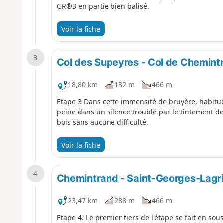
GR®3 en partie bien balisé.
Voir la fiche
3
Col des Supeyres - Col de Chemint
18,80 km
132 m
466 m
Etape 3 Dans cette immensité de bruyère, habitué
peine dans un silence troublé par le tintement de 
bois sans aucune difficulté.
Voir la fiche
4
Chemintrand - Saint-Georges-Lagri
23,47 km
288 m
466 m
Etape 4. Le premier tiers de l'étape se fait en so