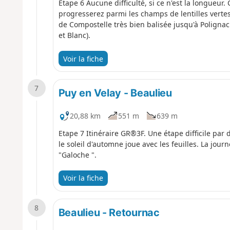
Etape 6 Aucune difficulté, si ce n'est la longueur.
progresserez parmi les champs de lentilles vertes
de Compostelle très bien balisée jusqu'à Polignac
et Blanc).
Voir la fiche
7
Puy en Velay - Beaulieu
20,88 km
551 m
639 m
Etape 7 Itinéraire GR®3F. Une étape difficile par
le soleil d'automne joue avec les feuilles. La jou
"Galoche ".
Voir la fiche
8
Beaulieu - Retournac