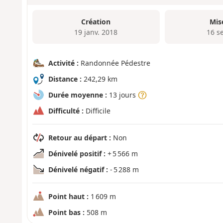
Création
Mis
19 janv. 2018
16 s
Activité :
Randonnée Pédestre
Distance :
242,29 km
Durée moyenne :
13 jours
Difficulté :
Difficile
Retour au départ :
Non
Dénivelé positif :
+ 5 566 m
Dénivelé négatif :
- 5 288 m
Point haut :
1 609 m
Point bas :
508 m