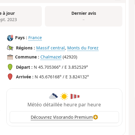
e à jour
Dernier avis
ept. 2023
–
Pays :
France
Régions :
Massif central
,
Monts du Forez
Commune :
Chalmazel
(42920)
Départ :
N 45.705366° / E 3.852529°
Arrivée :
N 45.676168° / E 3.824132°
Météo détaillée heure par heure
Découvrez Visorando Premium