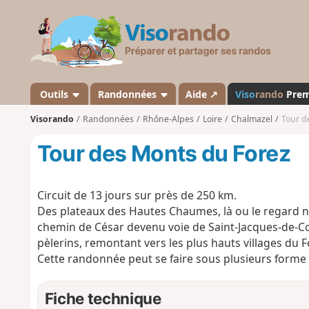
V
i
s
o
r
a
Outils
Randonnées
Aide ↗
Viso
rando
Pre
n
Visorando
Randonnées
Rhône-Alpes
Loire
Chalmazel
Tour d
d
o
Tour des Monts du Forez
Circuit de 13 jours sur près de 250 km.
Des plateaux des Hautes Chaumes, là ou le regard n'
chemin de César devenu voie de Saint-Jacques-de-C
pèlerins, remontant vers les plus hauts villages du Fo
Cette randonnée peut se faire sous plusieurs forme
Fiche technique