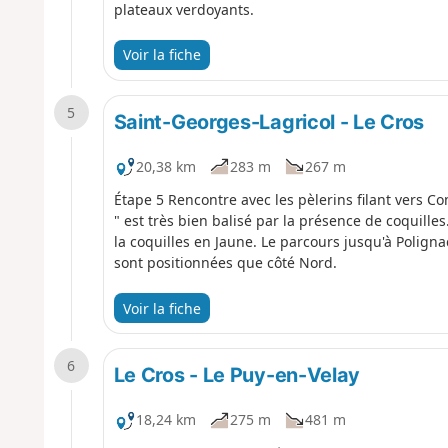
plateaux verdoyants.
Voir la fiche
5
Saint-Georges-Lagricol - Le Cros
20,38 km
283 m
267 m
Étape 5 Rencontre avec les pèlerins filant vers 
" est très bien balisé par la présence de coquille
la coquilles en Jaune. Le parcours jusqu'à Polignac
sont positionnées que côté Nord.
Voir la fiche
6
Le Cros - Le Puy-en-Velay
18,24 km
275 m
481 m