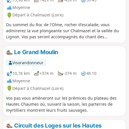
randonnée peut se faire sous plusieurs
Moyenne
forme de durée.
Départ à Chalmazel (Loire)
Du sommet du Roc de l'Olme, rocher d'escalade, vous
admirerez la vue plongeante sur Chalmazel et la vallée du
Lignon. Vos pas seront accompagnés du chant des
ruisseaux.
Le Grand Moulin
Visorandonneur
10,76 km
+374 m
-374 m
4h 10
Moyenne
Départ à Chalmazel (Loire)
Vos pas vous amèneront sur les prémices du plateau des
Hautes Chaumes où, suivant la saison, les parterres de
myrtilliers montrent leurs fruits sauvages.
Circuit des Loges sur les Hautes