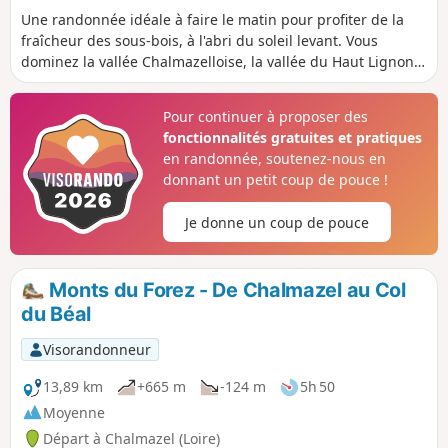
Une randonnée idéale à faire le matin pour profiter de la
fraîcheur des sous-bois, à l'abri du soleil levant. Vous
dominez la vallée Chalmazelloise, la vallée du Haut Lignon,
au loin le sommet de Pierre sur Haute. Votre attention sera
attirée par les nombreux champs de myrtilles.
Pour continuer à proposer des
fonctionnalités gratuites et pratiques
en randonnée, soutenez-nous en
donnant un petit coup de pouce !
Je donne un coup de pouce
Monts du Forez - De Chalmazel au Col
du Béal
Visorandonneur
13,89 km
+665 m
-124 m
5h 50
Moyenne
Départ à Chalmazel (Loire)