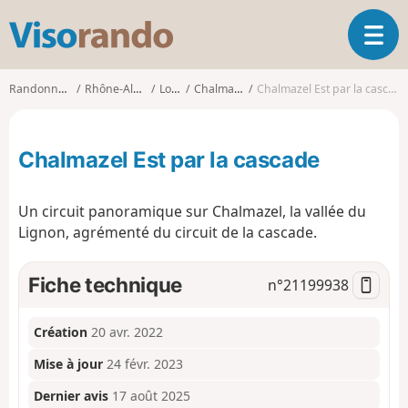
V
O
i
u
s
v
o
Randonnées
Rhône-Alpes
Loire
Chalmazel
Chalmazel Est par la cascade
r
r
i
a
r
n
Chalmazel Est par la cascade
l
d
a
o
n
Un circuit panoramique sur Chalmazel, la vallée du
a
Lignon, agrémenté du circuit de la cascade.
v
i
g
Fiche technique
n°
21199938
a
t
i
Création
20 avr. 2022
o
Mise à jour
24 févr. 2023
n
Dernier avis
17 août 2025