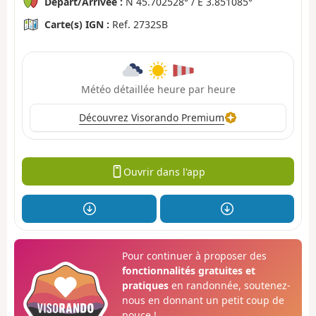
Départ/Arrivée :
N 45.702528° / E 3.851085°
Carte(s) IGN :
Ref. 2732SB
Météo détaillée heure par heure
Découvrez Visorando Premium
Ouvrir dans l'app
Pour continuer à proposer des
fonctionnalités gratuites et
pratiques
en randonnée, soutenez-
nous en donnant un petit coup de
pouce !