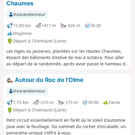
Chaumes
Visorandonneur
15,00 km
+417 m
-426 m
5h 30
Moyenne
Départ à Chalmazel (Loire)
Les loges ou jasseries, plantées sur les Hautes Chaumes,
étaient des bâtiments d'estive de mai à octobre. Pour aller
au départ de la randonnée, après avoir passé le hameau de
Nermond, à 200 m, dans une ligne droite, au carrefour de
cette route avec à droite la Route de la Combe, virez plus à
Autour du Roc de l'Olme
droite et prenez un chemin pierreux, visez le calvaire.
Garez-vous en talon ou en épis côté gauche du chemin
Visorandonneur
montant.
7,73 km
+270 m
-273 m
3h 00
Facile
Départ à Chalmazel (Loire)
Petit circuit essentiellement en forêt où le soleil d'automne
joue avec le feuillage. Du sommet du rocher d'escalade, un
panorama unique s'offre à vous.