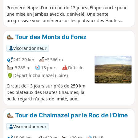
Première étape d'un circuit de 13 jours. Étape courte pour
une mise en jambes avec du dénivelé. Une pente
progressive vous amènera sur les plateaux des Hautes
Chaume.
Tour des Monts du Forez
Visorandonneur
242,29 km
+5 566 m
-5 288 m
13 jours
Difficile
Départ à Chalmazel (Loire)
Circuit de 13 jours sur près de 250 km.
Des plateaux des Hautes Chaumes, là
ou le regard n'a pas de limite, aux
gorges de la Loire, empruntant le
chemin de César devenu voie de Saint-
Tour de Chalmazel par le Roc de l'Olme
Jacques-de-Compostelle, via le Puy-en-
Velay le rendez-vous des pèlerins,
Visorandonneur
remontant vers les plus hauts villages
du Forez, un circuit à découvrir. Cette
15,98 km
+429 m
-439 m
5h 45