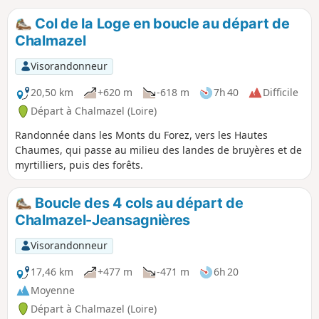
Col de la Loge en boucle au départ de
Chalmazel
Visorandonneur
20,50 km
+620 m
-618 m
7h 40
Difficile
Départ à Chalmazel (Loire)
Randonnée dans les Monts du Forez, vers les Hautes
Chaumes, qui passe au milieu des landes de bruyères et de
myrtilliers, puis des forêts.
Boucle des 4 cols au départ de
Chalmazel-Jeansagnières
Visorandonneur
17,46 km
+477 m
-471 m
6h 20
Moyenne
Départ à Chalmazel (Loire)