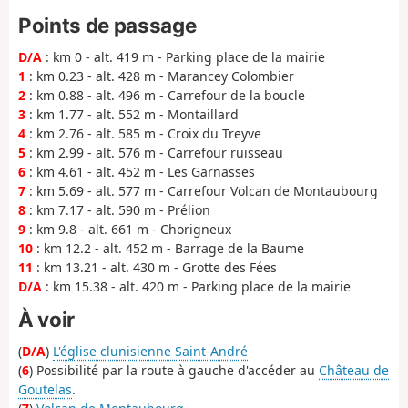
Points de passage
D/A
: km 0 - alt. 419 m - Parking place de la mairie
1
: km 0.23 - alt. 428 m - Marancey Colombier
2
: km 0.88 - alt. 496 m - Carrefour de la boucle
3
: km 1.77 - alt. 552 m - Montaillard
4
: km 2.76 - alt. 585 m - Croix du Treyve
5
: km 2.99 - alt. 576 m - Carrefour ruisseau
6
: km 4.61 - alt. 452 m - Les Garnasses
7
: km 5.69 - alt. 577 m - Carrefour Volcan de Montaubourg
8
: km 7.17 - alt. 590 m - Prélion
9
: km 9.8 - alt. 661 m - Chorigneux
10
: km 12.2 - alt. 452 m - Barrage de la Baume
11
: km 13.21 - alt. 430 m - Grotte des Fées
D/A
: km 15.38 - alt. 420 m - Parking place de la mairie
À voir
(
D/A
)
L'église clunisienne Saint-André
(
6
) Possibilité par la route à gauche d'accéder au
Château de
Goutelas
.