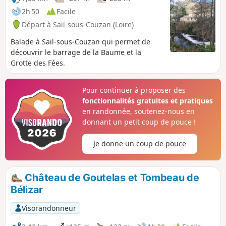
2h 50
Facile
Départ à Sail-sous-Couzan (Loire)
Balade à Sail-sous-Couzan qui permet de
découvrir le barrage de la Baume et la
Grotte des Fées.
Pour continuer à proposer des
fonctionnalités gratuites et pratiques
en randonnée, soutenez-nous en
donnant un petit coup de pouce !
Je donne un coup de pouce
Château de Goutelas et Tombeau de
Bélizar
Visorandonneur