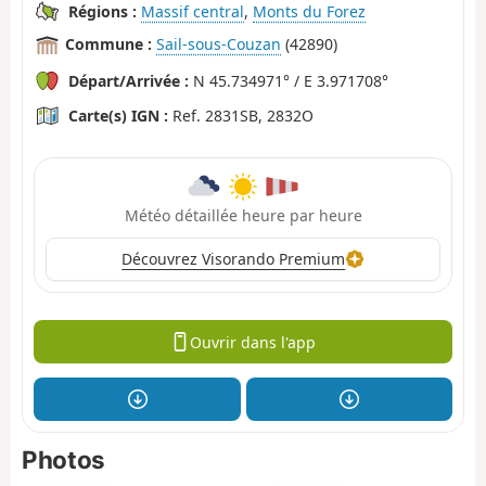
Régions :
Massif central
,
Monts du Forez
Commune :
Sail-sous-Couzan
(42890)
Départ/Arrivée :
N 45.734971° / E 3.971708°
Carte(s) IGN :
Ref. 2831SB, 2832O
Météo détaillée heure par heure
Découvrez Visorando Premium
Ouvrir dans l'app
Photos