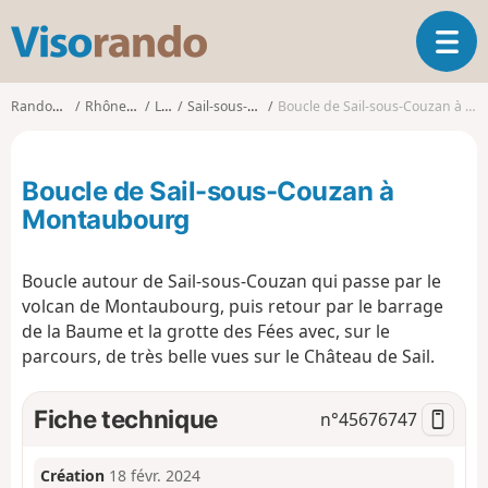
V
O
i
u
s
v
o
Randonnées
Rhône-Alpes
Loire
Sail-sous-Couzan
Boucle de Sail-sous-Couzan à Montaubourg
r
r
i
a
r
n
Boucle de Sail-sous-Couzan à
l
d
a
Montaubourg
o
n
a
Boucle autour de Sail-sous-Couzan qui passe par le
v
i
volcan de Montaubourg, puis retour par le barrage
g
de la Baume et la grotte des Fées avec, sur le
a
parcours, de très belle vues sur le Château de Sail.
t
i
Fiche technique
n°
45676747
o
n
Création
18 févr. 2024