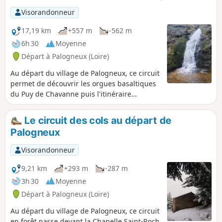
Visorandonneur
17,19 km
+557 m
-562 m
6h 30
Moyenne
Départ à Palogneux (Loire)
Au départ du village de Palogneux, ce circuit
permet de découvrir les orgues basaltiques
du Puy de Chavanne puis l'itinéraire
continue par les cascades de Ligeay.
Poursuivre ensuite par une boucle en
Le circuit des cols au départ de
empruntant le GR®89 jusqu'à la commune
Palogneux
Les Places, pour ensuite revenir au village
par la Goutte Crémière et les Épeurios.
Visorandonneur
9,21 km
+293 m
-287 m
3h 30
Moyenne
Départ à Palogneux (Loire)
Au départ du village de Palogneux, ce circuit
en forêt passe devant la Chapelle Saint-Roch