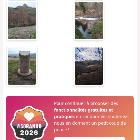
Pour continuer à proposer des
fonctionnalités gratuites et
pratiques
en randonnée, soutenez-
nous en donnant un petit coup de
pouce !