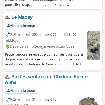
pour aller jusqu'au hameau de Boissel.
Ensuite, retour au village en passant par le
Col du Las et celui de la Grande Roue.
Le Mazay
Visorandonneur
5,61 km
+350 m
-352 m
2h 35
Moyenne
Départ à Saint-Georges-en-Couzan (Loire)
Petite randonnée en sous-bois sur les trois quarts
du parcours. Vous avez un beau panorama des
monts avec le château de Couzon au départ de la
randonnée. Le circuit présente un dénivelé par
palier qui est facilement abordable et passe aux
Sur les sentiers du Château Sainte-
abords d'un ruisseau à mi-parcours, qui vous
Anne
permet de vous rafraîchir avant d'entamer la
remontée.
Visorandonneur
9,29 km
+314 m
-313 m