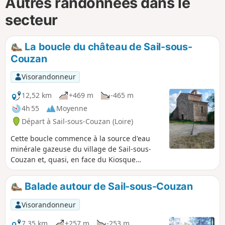
Autres randonnées dans le
secteur
La boucle du château de Sail-sous-
Couzan
Visorandonneur
12,52 km
+469 m
-465 m
4h 55
Moyenne
Départ à Sail-sous-Couzan (Loire)
Cette boucle commence à la source d'eau
minérale gazeuse du village de Sail-sous-
Couzan et, quasi, en face du Kiosque
"Fontfort", son ancien emplacement.
Principalement en forêt, l'itinéraire nous
Balade autour de Sail-sous-Couzan
amène jusqu'au château-fort, ainsi qu'à la
Chapelle Notre-Dame de Couzan.
Visorandonneur
7,35 km
+257 m
-253 m