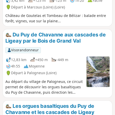
3,42 km
+125 m
-123 m
1h 20
Facile
Départ à Marcoux (Loire) (Loire)
Château de Goutelas et Tombeau de Bélizar : balade entre
forêt, vignes, vue sur la plaine...
Du Puy de Chavanne aux cascades de
Ligeay par le Bois de Grand Val
Visorandonneur
12,83 km
+450 m
-449 m
4h 55
Moyenne
Départ à Palogneux (Loire)
Au départ du village de Palogneux, ce circuit
permet de découvrir les orgues basaltiques
du Puy de Chavanne, puis direction les
fabuleuses cascades de Ligeay. Le retour
s'effectue en passant par le Bois de Grand
Les orgues basaltiques du Puy de
Val.
Chavanne et les cascades de Ligeay